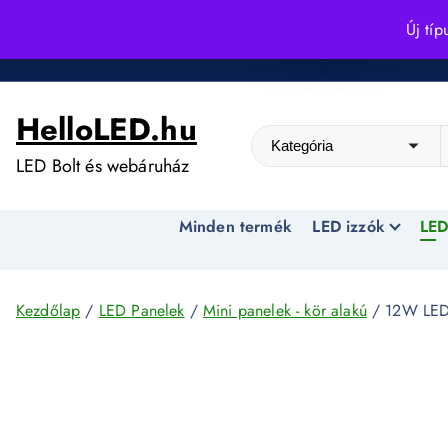
S
Új típ
k
Kedvező árak egész évben!
i
p
HelloLED.hu
t
o
LED Bolt és webáruház
c
o
Minden termék
LED izzók
LED
n
t
e
n
Kezdőlap
/
LED Panelek
/
Mini panelek - kör alakú
/ 12W LED 
t