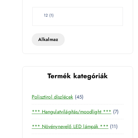
e
t
W
12
(
1
)
a
t
t
Alkalmaz
Termék kategóriák
859 mennyiség
4
Polisztirol díszlécek
45
5
7
*** Hangulatvilágítás/moodlight ***
7
t
t
e
1
*** Növénynevelő LED lámpák ***
11
e
r
1
r