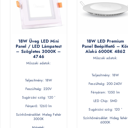
18W Üveg LED Mini
18W LED Premium
Panel / LED Lámpatest
Panel Beépíthető – Kö
– Szögletes 3000K –
Alakú 6000K 4862
4746
Műszaki adatok:
Műszaki adatok:
Teljesítmény: 18W
Teljesítmény: 18W
Feszültség: 200-240V
Feszültség: 220V
Fényáram: 1350 lm
Sugárzási szög: 120 °
LED Chip: SMD
Fényerő: 1260 lm
Sugárzási szög: 120 °
Színhőmérséklet: Meleg Fehér
Színhőmérséklet: Hideg fehér
3000K
6000K
Méretek: