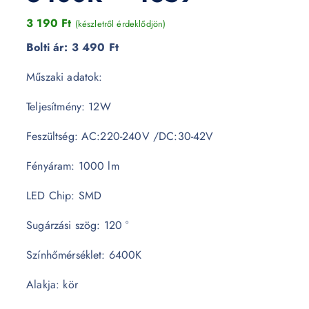
3 190
Ft
(készletről érdeklődjön)
Bolti ár:
3 490 Ft
Műszaki adatok:
Teljesítmény: 12W
Feszültség: AC:220-240V /DC:30-42V
Fényáram: 1000 lm
LED Chip: SMD
Sugárzási szög: 120 °
Színhőmérséklet: 6400K
Alakja: kör