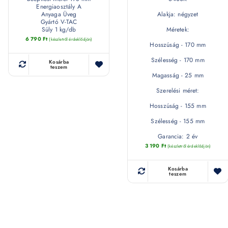
Energiaosztály A
Anyaga Üveg
Alakja: négyzet
Gyártó V-TAC
Súly 1 kg/db
Méretek:
6 790
Ft
(készletről érdeklődjön)
Hosszúság - 170 mm
Szélesség - 170 mm
Kosárba
teszem
Magasság - 25 mm
Szerelési méret:
Hosszúság - 155 mm
Szélesség - 155 mm
Garancia: 2 év
3 190
Ft
(készletről érdeklődjön)
Kosárba
teszem