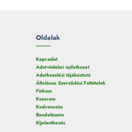
e
m
k
r
é
m
k
é
k
Oldalak
Kapcsolat
Adatvédelmi nyilatkozat
Adatkezelési tájékoztató
Általános Szerződési Feltételek
Fiókom
Kosaram
Kedvenceim
Rendeléseim
Kijelentkezés