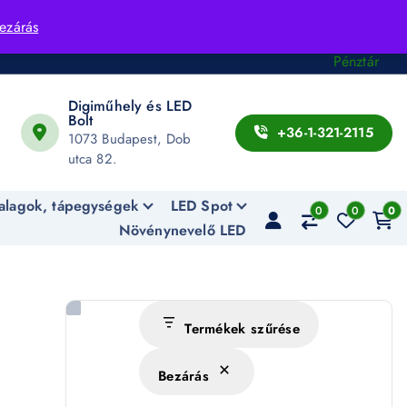
Fiók
ezárás
Kosár
Pénztár
Digiműhely és LED
Bolt
+36-1-321-2115
1073 Budapest, Dob
utca 82.
alagok, tápegységek
LED Spot
0
0
0
Növénynevelő LED
Termékek szűrése
Bezárás