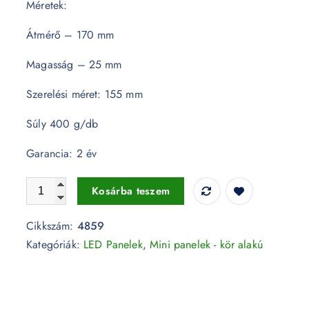
Méretek:
Átmérő – 170 mm
Magasság – 25 mm
Szerelési méret: 155 mm
Súly 400 g/db
Garancia: 2 év
12W LED Premium Panel Beépíthető - kör alakú 6400K - 4
Kosárba teszem
Cikkszám:
4859
Kategóriák:
LED Panelek
,
Mini panelek - kör alakú