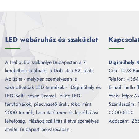
LED webáruház és szaküzlet
Kapcsola
A HelloLED székhelye Budapesten a 7.
Digiműhely K
kerületben található, a Dob utca 82. alatt.
Cím: 1073 Bu
Az üzlet - melyben személyesen is
Telefon: +36-
vásárolhatóak LED termékek - "Digiműhely és
E-mail: hello 
LED Bolt" néven üzemel. V-Tac LED
Web: https://
fényforrások, piacvezető árak, több mint
Számlaszám:
2000 termék, bemutatóterem és kipróbálási
00000000
lehetőség. Házhoz szállítás illetve személyes
Adószám: 25
átvétel Budapest belvárosában.