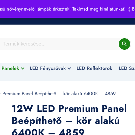
usú növénynevelő lámpák érkeztek! Tekintsd meg kínálatunkat! :)
B
 Panelek
LED Fénycsövek
LED Reflektorok
LED Sz
Premium Panel Beépíthető – kör alakú 6400K – 4859
12W LED Premium Panel
Beépíthető – kör alakú
6400K – 4859