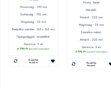
Forma: kerek
Hosszúság - 190 mm
Méretek:
Szélesség - 190 mm
Átmérő - 225 mm
Magasság - 35 mm
Magasság - 25 mm
Beépítési méretei: 165 x 165 mm
Szerelési méret:
Tápegységgel, vezetékkel.
Átmérő - 205 mm
Garancia: 2 év
Garancia: 2 év
6 790
Ft
(készletről érdeklődjön)
3 790
Ft
(készletről érdeklődjön)
Kosárba
teszem
Kosárba
teszem