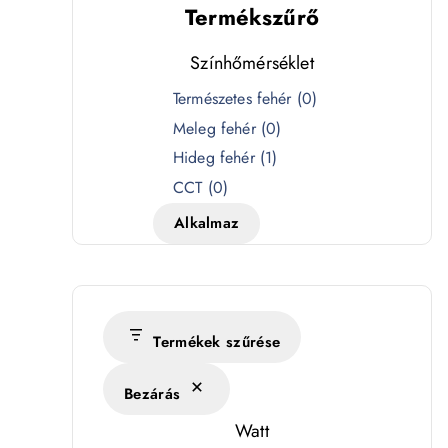
Termékszűrő
Színhőmérséklet
S
Természetes fehér
(
0
)
z
Meleg fehér
(
0
)
í
Hideg fehér
(
1
)
n
CCT
(
0
)
h
Alkalmaz
ő
m
é
r
s
Termékek szűrése
é
Bezárás
k
l
Watt