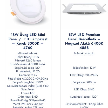
18W Üveg LED Mini
12W LED Premium
Panel / LED Lámpatest
Panel Beépíthető –
– Kerek 3000K –
Négyzet Alakú 6400K
4760
4868
Műszaki adatok:
Műszaki adatok:
Teljesítmény 18 W
Fényerő 1260 lumen
Színhőmérséklet 3000 Kelvin
Sugárzási szög 120 °
Teljesítmény: 12W
IP védettség IP 20
Garancia 2 év
Feszültség: 200-240V
Feszültség AC:220-240V,50Hz
Fényerő megfelel 100W
Fényáram: 900 lm
Színvisszaadási index (CRI) >80
Szín Fehér
LED Chip: SMD
Forma Kör
Chip típus SMD
Sugárzási szög: 120 °
Szerelhetőség Süllyeszthető
Méret 198 mm x 40 mm
Színhőmérséklet: Hideg fehér
Beépítési méret 178 mm
6400K