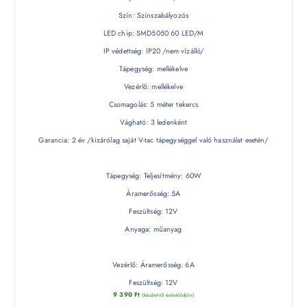
Szín: Színszabályozós
LED chip: SMD5050 60 LED/M
IP védettség: IP20 /nem vízálló/
Tápegység: mellékelve
Vezérlő: mellékelve
Csomagolás: 5 méter tekercs
Vágható: 3 ledenként
Garancia: 2 év /kizárólag saját V-tac tápegységgel való használat esetén/
Tápegység: Teljesítmény: 60W
Áramerősség: 5A
Feszültség: 12V
Anyaga: műanyag
Vezérlő: Áramerősség: 6A
Feszültség: 12V
9 390
Ft
(készletről érdeklődjön)