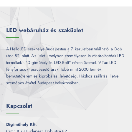
r
é
m
k
é
k
LED webáruház és szaküzlet
A HelloLED székhelye Budapesten a 7. kerületben található, a Dob
utca 82. alatt. Az üzlet - melyben személyesen is vásárolhatóak LED
termékek - "Digiműhely és LED Bolt" néven üzemel. V-Tac LED
fényforrások, piacvezető árak, több mint 2000 termék,
bemutatóterem és kipróbálási lehetőség. Házhoz szállítás illetve
személyes átvétel Budapest belvárosában.
Kapcsolat
Digiműhely Kft.
Cím: 1073 Budapest, Dob utca 82.