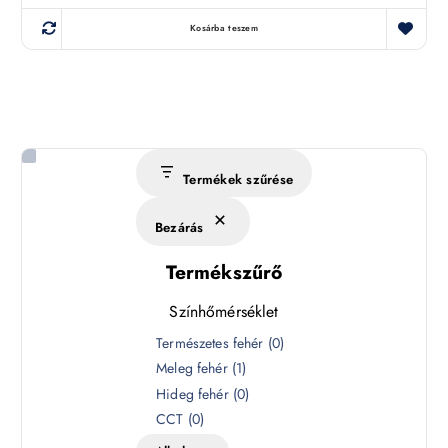
Kosárba teszem
Termékek szűrése
Bezárás
Termékszűrő
Színhőmérséklet
S
Természetes fehér
(
0
)
z
Meleg fehér
(
1
)
í
Hideg fehér
(
0
)
n
CCT
(
0
)
h