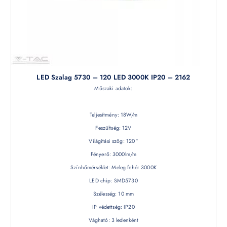
LED Szalag 5730 – 120 LED 3000K IP20 – 2162
Műszaki adatok:
Teljesítmény: 18W/m
Feszültség: 12V
Világítási szög: 120 °
Fényerő: 3000lm/m
Színhőmérséklet: Meleg fehér 3000K
LED chip: SMD5730
Szélesség: 10 mm
IP védettség: IP20
Vágható: 3 ledenként