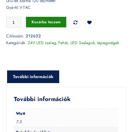
LED-ek száma 120 db/méter
Gyártó V-TAC
7,5W LED Szalag 2835 120LED/m 24V 3000K IP20 (nem vízálló) - 212
Kosárba teszem
Cikkszám:
212622
Kategóriák:
24V LED szalag
,
Fehér
,
LED Szalagok, tápegységek
További információk
További információk
Watt
7.5