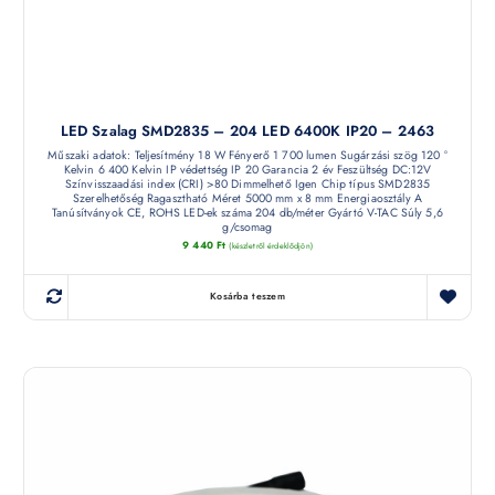
LED Szalag SMD2835 – 204 LED 6400K IP20 – 2463
Műszaki adatok: Teljesítmény 18 W Fényerő 1 700 lumen Sugárzási szög 120 °
Kelvin 6 400 Kelvin IP védettség IP 20 Garancia 2 év Feszültség DC:12V
Színvisszaadási index (CRI) >80 Dimmelhető Igen Chip típus SMD2835
Szerelhetőség Ragasztható Méret 5000 mm x 8 mm Energiaosztály A
Tanúsítványok CE, ROHS LED-ek száma 204 db/méter Gyártó V-TAC Súly 5,6
g/csomag
9 440
Ft
(készletről érdeklődjön)
Kosárba teszem