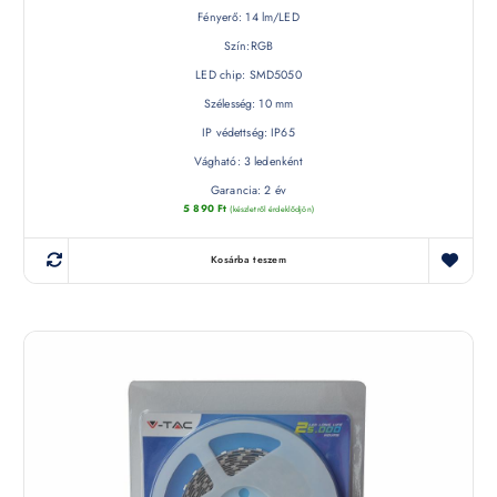
Fényerő: 14 lm/LED
Szín:RGB
LED chip: SMD5050
Szélesség: 10 mm
IP védettség: IP65
Vágható: 3 ledenként
Garancia: 2 év
5 890
Ft
(készletről érdeklődjön)
Kosárba teszem