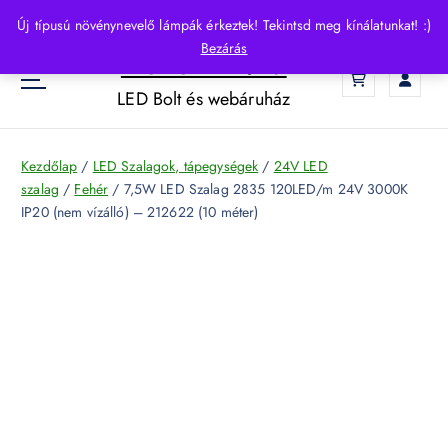
S
Új típusú növénynevelő lámpák érkeztek! Tekintsd meg kínálatunkat! :)
k
Bezárás
HelloLED.hu
i
0
p
LED Bolt és webáruház
t
o
c
Kezdőlap
/
LED Szalagok, tápegységek
/
24V LED
o
szalag
/
Fehér
/ 7,5W LED Szalag 2835 120LED/m 24V 3000K
n
IP20 (nem vízálló) – 212622 (10 méter)
t
e
n
t