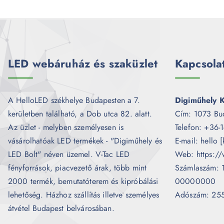
LED webáruház és szaküzlet
Kapcsola
A HelloLED székhelye Budapesten a 7.
Digiműhely K
kerületben található, a Dob utca 82. alatt.
Cím: 1073 Bu
Az üzlet - melyben személyesen is
Telefon: +36-
vásárolhatóak LED termékek - "Digiműhely és
E-mail: hello 
LED Bolt" néven üzemel. V-Tac LED
Web: https://
fényforrások, piacvezető árak, több mint
Számlaszám:
2000 termék, bemutatóterem és kipróbálási
00000000
lehetőség. Házhoz szállítás illetve személyes
Adószám: 25
átvétel Budapest belvárosában.