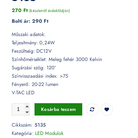
270
Ft
(készletről érdeklődjön)
Bolti ár:
290 Ft
Műszaki adatok:
Teljesítmény: 0,24W
Feszültség: DC12V
Színhőmérséklet: Meleg fehér 3000 Kelvin
Sugárzási szög: 120°
Színvisszaadási index: >75
Fényerő: 20-22 lumen
V-TAC LED
0,24W LED modul SMD5050 IP68 3000K - 5135 mennyis
Kosárba teszem
Cikkszám:
5135
Kategória:
LED Modulok