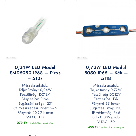
0,24W LED Modul
0,72W LED Modul
SMD5050 IP68 – Piros
5050 IP65 – Kék –
– 5137
5118
Műszaki adatok:
Műszaki adatok:
Teljesítmény: 0,24W
Teljesítmény 0,72W
Feszültség: DC12V
Feszültség DC12V
Fény színe: Piros
Fény színe: Kék
Sugárzási szög: 120°
Fényerő 65 lumen
Színvisszaadási index: >75
Sugárzási szög 120°
Fényerő: 20-22 lumen
IP védettség IP65
V-TAC LED
Súly 0,009 g/db
V-TAC LED
270
Ft
(készletről érdeklődjön)
430
Ft
(készletről érdeklődjön)