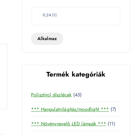
e
t
W
0,24
(
1
)
a
t
t
Alkalmaz
Termék kategóriák
4
Polisztirol díszlécek
45
5
7
*** Hangulatvilágítás/moodlight ***
7
t
t
e
1
*** Növénynevelő LED lámpák ***
11
e
r
1
r