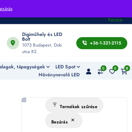
Fiók
ezárás
Kosár
Pénztár
Digiműhely és LED
Bolt
+36-1-321-2115
1073 Budapest, Dob
utca 82.
alagok, tápegységek
LED Spot
0
0
0
Növénynevelő LED
Termékek szűrése
Bezárás