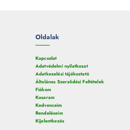
e
m
k
r
é
m
k
é
k
Oldalak
Kapcsolat
Adatvédelmi nyilatkozat
Adatkezelési tájékoztató
Általános Szerződési Feltételek
Fiókom
Kosaram
Kedvenceim
Rendeléseim
Kijelentkezés