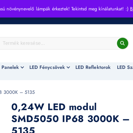
usú növénynevelő lámpák érkeztek! Tekintsd meg kínálatunkat! :)
B
 Panelek
LED Fénycsövek
LED Reflektorok
LED Sz
8 3000K – 5135
0,24W LED modul
SMD5050 IP68 3000K –
5135