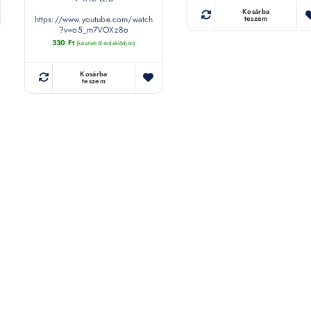
Kosárba
https://www.youtube.com/watch
teszem
?v=o5_m7VOXz8o
330
Ft
(készletről érdeklődjön)
Kosárba
teszem