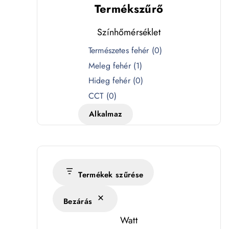
Termékszűrő
Színhőmérséklet
S
Természetes fehér
(
0
)
z
Meleg fehér
(
1
)
í
Hideg fehér
(
0
)
n
CCT
(
0
)
h
Alkalmaz
ő
m
é
r
s
Termékek szűrése
ég
é
Bezárás
k
l
Watt