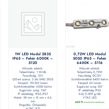
1W LED Modul 2835
0,72W LED Modul
IP65 – Fehér 6000K –
5050 IP65 – Fehér
5120
6400K – 5116
Műszaki adatok:
Műszaki adatok:
Teljesítmény: 1 W/db
Teljesítmény 0,72W
Feszültség: 12V
Feszültség DC12V
LED-ek száma: 3 db SMD 2835
Színhőmérséklet 6400 Kelvin
Fényerő: 90-100 lumen
Fényerő 65 lumen
Színhőmérséklet: 6000 Kelvin
Sugárzási szög 120°
Sugárzási szög: 160°
IP védettség IP65
IP védettség: IP65,IP67
Súly 0,009 g/db
Méret: 58 mm x 12 mm x 4,6
V-TAC LED
mm
430
Ft
(készletről érdeklődjön)
Rögzítés: Öntapadós
V-TAC LED