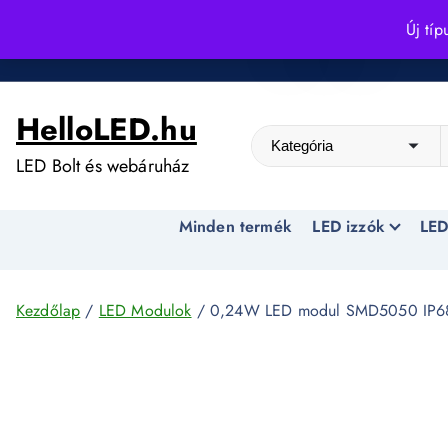
S
Új típ
k
Kedvező árak egész évben!
i
p
HelloLED.hu
t
o
LED Bolt és webáruház
c
o
Minden termék
LED izzók
LED
n
t
e
n
Kezdőlap
/
LED Modulok
/ 0,24W LED modul SMD5050 IP6
t