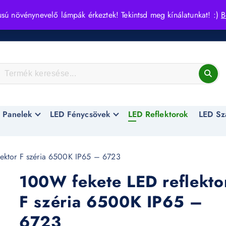
usú növénynevelő lámpák érkeztek! Tekintsd meg kínálatunkat! :)
B
 Panelek
LED Fénycsövek
LED Reflektorok
LED Sz
ektor F széria 6500K IP65 – 6723
100W fekete LED reflekto
F széria 6500K IP65 –
6723