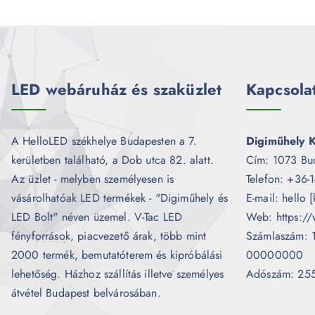
LED webáruház és szaküzlet
Kapcsola
A HelloLED székhelye Budapesten a 7.
Digiműhely K
kerületben található, a Dob utca 82. alatt.
Cím: 1073 Bu
Az üzlet - melyben személyesen is
Telefon: +36-
vásárolhatóak LED termékek - "Digiműhely és
E-mail: hello 
LED Bolt" néven üzemel. V-Tac LED
Web: https://
fényforrások, piacvezető árak, több mint
Számlaszám:
2000 termék, bemutatóterem és kipróbálási
00000000
lehetőség. Házhoz szállítás illetve személyes
Adószám: 25
átvétel Budapest belvárosában.