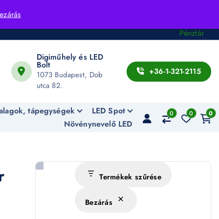
Fiók
ezárás
Kosár
Pénztár
Digiműhely és LED
Bolt
+36-1-321-2115
1073 Budapest, Dob
utca 82.
alagok, tápegységek
LED Spot
0
0
0
Növénynevelő LED
r
Termékek szűrése
Bezárás