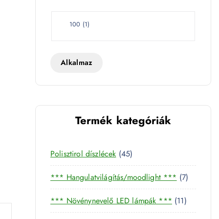
e
t
W
100
(
1
)
a
t
t
Alkalmaz
nnyiség
Termék kategóriák
4
Polisztirol díszlécek
45
5
7
*** Hangulatvilágítás/moodlight ***
7
t
t
e
1
*** Növénynevelő LED lámpák ***
11
e
r
1
r