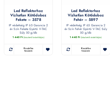
Led Reflektorhoz
Led Reflektorhoz
Vízhatlan Kötődoboz
Vízhatlan Kötődoboz
Fekete – 3578
Fehér – 5897
IP védettség IP 65 Garancia 2
IP védettség IP 65 Garancia 2
év Szín Fekete Gyártó V-TAC
év Szín Fehér Gyártó V-TAC Súly
Súly 50 g/db
50 g/db
1 440
Ft
1 440
Ft
(készletről érdeklődjön)
(készletről érdeklődjön)
Kosárba
Kosárba
teszem
teszem