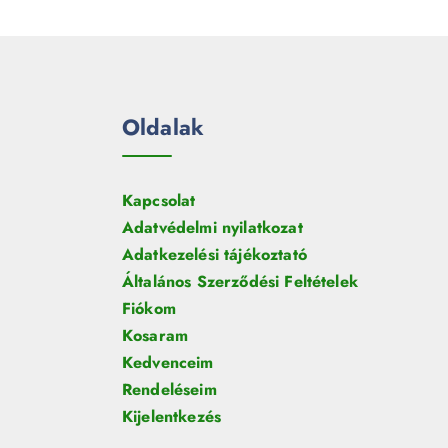
e
m
k
r
é
m
k
é
k
Oldalak
Kapcsolat
Adatvédelmi nyilatkozat
Adatkezelési tájékoztató
Általános Szerződési Feltételek
Fiókom
Kosaram
Kedvenceim
Rendeléseim
Kijelentkezés