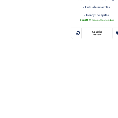
- Erős alátámasztás.
- Könnyű telepítés.
8 640
Ft
(készletről érdeklődjön)
Kosárba
teszem