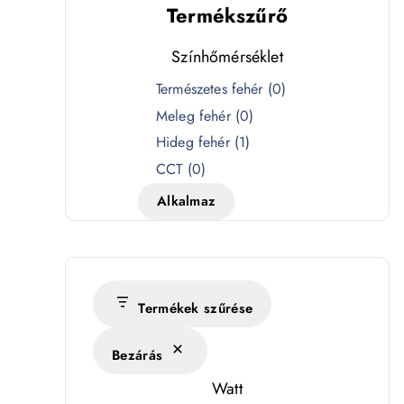
Termékszűrő
Színhőmérséklet
S
Természetes fehér
(
0
)
z
Meleg fehér
(
0
)
í
Hideg fehér
(
1
)
n
CCT
(
0
)
h
Alkalmaz
ő
m
é
r
s
Termékek szűrése
é
Bezárás
k
l
Watt