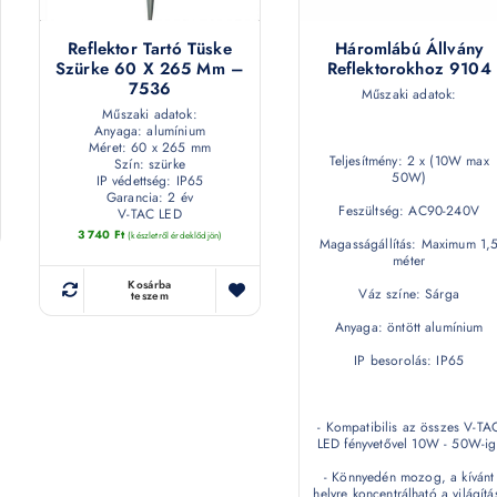
Reflektor Tartó Tüske
Háromlábú Állvány
Szürke 60 X 265 Mm –
Reflektorokhoz 9104
7536
Műszaki adatok:
Műszaki adatok:
Anyaga: alumínium
Méret: 60 x 265 mm
Teljesítmény: 2 x (10W max
Szín: szürke
50W)
IP védettség: IP65
Garancia: 2 év
Feszültség: AC90-240V
V-TAC LED
3 740
Ft
(készletről érdeklődjön)
Magasságállítás: Maximum 1,
méter
Kosárba
Váz színe: Sárga
teszem
Anyaga: öntött alumínium
IP besorolás: IP65
- Kompatibilis az összes V-TA
LED fényvetővel 10W - 50W-ig
- Könnyedén mozog, a kívánt
helyre koncentrálható a világítá