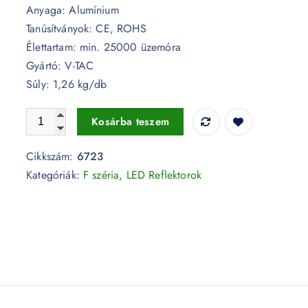
Anyaga: Alumínium
Tanúsítványok: CE, ROHS
Élettartam: min. 25000 üzemóra
Gyártó: V-TAC
Súly: 1,26 kg/db
100W fekete LED reflektor F széria 6500K IP65 - 6723 me
Kosárba teszem
Cikkszám:
6723
Kategóriák:
F széria
,
LED Reflektorok