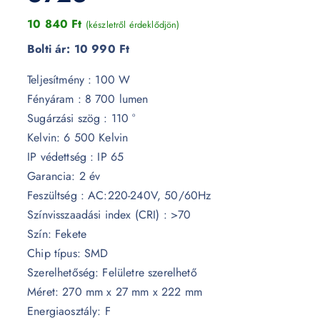
10 840
Ft
(készletről érdeklődjön)
Bolti ár:
10 990 Ft
Teljesítmény : 100 W
Fényáram : 8 700 lumen
Sugárzási szög : 110 °
Kelvin: 6 500 Kelvin
IP védettség : IP 65
Garancia: 2 év
Feszültség : AC:220-240V, 50/60Hz
Színvisszaadási index (CRI) : >70
Szín: Fekete
Chip típus: SMD
Szerelhetőség: Felületre szerelhető
Méret: 270 mm x 27 mm x 222 mm
Energiaosztály: F