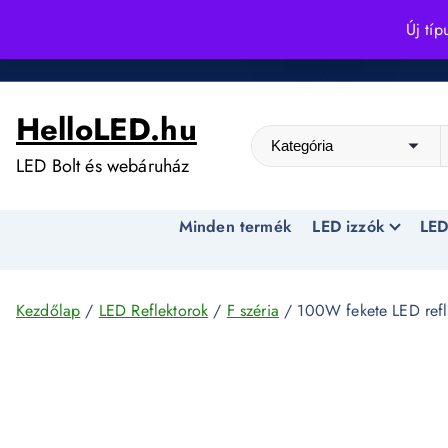
S
Új típ
k
Kedvező árak egész évben!
i
p
HelloLED.hu
t
o
LED Bolt és webáruház
c
o
Minden termék
LED izzók
LED
n
t
e
n
Kezdőlap
/
LED Reflektorok
/
F széria
/ 100W fekete LED refl
t