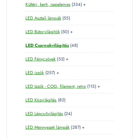
3
Kültéri, kerti, napelemes
334
+
8
r
é
k
3
t
m
k
5
LED Asztali lámpák
55
4
e
é
5
t
r
k
5
LED Bútorvilágítók
50
+
t
e
m
0
e
r
é
4
LED Csarnokvilágítás
48
t
r
m
k
8
e
m
é
5
LED Fénycsövek
53
+
t
r
é
k
3
e
m
k
2
LED izzók
257
+
t
r
é
5
e
m
k
1
LED Izzók - COG, filament, retro
115
+
7
r
é
1
t
m
k
8
LED Közvilágítás
82
5
e
é
2
t
r
k
2
LED Lépcsővilágítás
24
t
e
m
4
e
r
é
2
LED Mennyezeti lámpák
287
+
t
r
m
k
8
e
m
é