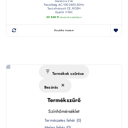
Garancia 2 év
Feszültség AC:100-240V,50Hz
Tanúsítványok CE, ROSH
Gyártó V-TAC
22 840
Ft
(készletről érdeklődjön)
Kosárba teszem
Termékek szűrése
Bezárás
Termékszűrő
Színhőmérséklet
S
Természetes fehér
(
0
)
z
Meleg fehér
(
0
)