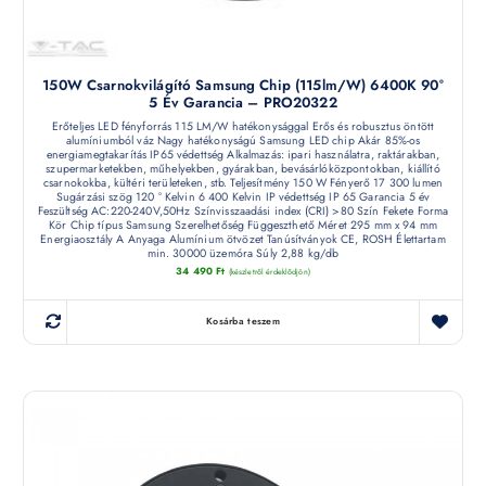
150W Csarnokvilágító Samsung Chip (115lm/W) 6400K 90°
5 Év Garancia – PRO20322
Erőteljes LED fényforrás 115 LM/W hatékonysággal Erős és robusztus öntött
alumíniumból váz Nagy hatékonyságú Samsung LED chip Akár 85%-os
energiamegtakarítás IP65 védettség Alkalmazás: ipari használatra, raktárakban,
szupermarketekben, műhelyekben, gyárakban, bevásárlóközpontokban, kiállító
csarnokokba, kültéri területeken, stb. Teljesítmény 150 W Fényerő 17 300 lumen
Sugárzási szög 120 ° Kelvin 6 400 Kelvin IP védettség IP 65 Garancia 5 év
Feszültség AC:220-240V,50Hz Színvisszaadási index (CRI) >80 Szín Fekete Forma
Kör Chip típus Samsung Szerelhetőség Függeszthető Méret 295 mm x 94 mm
Energiaosztály A Anyaga Alumínium ötvözet Tanúsítványok CE, ROSH Élettartam
min. 30000 üzemóra Súly 2,88 kg/db
34 490
Ft
(készletről érdeklődjön)
Kosárba teszem