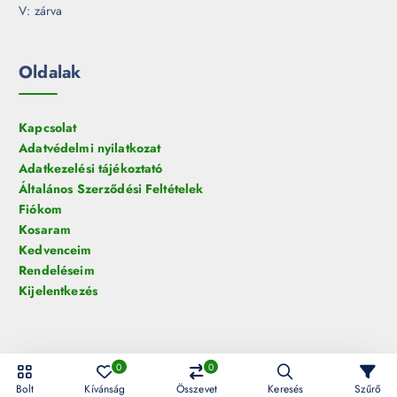
V: zárva
Oldalak
Kapcsolat
Adatvédelmi nyilatkozat
Adatkezelési tájékoztató
Általános Szerződési Feltételek
Fiókom
Kosaram
Kedvenceim
Rendeléseim
Kijelentkezés
0
0
© 2026 HelloLED.hu Digiműhely Kft. | Minden jog fenntartva!
Bolt
Kívánság
Összevet
Keresés
Szűrő