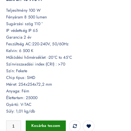
Teljesítmény 100 W
Fényáram 8 500 lumen
Sugárzási szög 110 °
IP védettség IP 65
Garancia 2 év
Feszültség AC:220-240V, 50/60Hz
Kelvin: 6 500 K
Működési hőmérséklet: -20°C to 45°C
Színvisszaadási index (CRI) : >70
Szín: Fekete
Chip típus: SMD
Méret: 254x254x72,2 mm
Anyaga: Fém
Élettartam: 25000
Gyártó: V-TAC
Súly: 1,01 kg/db
100W LED csarnoklámpa 6500K IP65 - 10203 mennyiség
Kosárba teszem