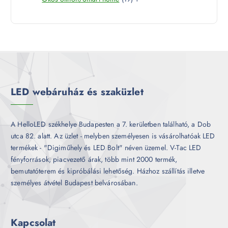
r
é
9
e
m
k
t
r
é
e
m
k
r
é
m
k
é
k
LED webáruház és szaküzlet
A HelloLED székhelye Budapesten a 7. kerületben található, a Dob
utca 82. alatt. Az üzlet - melyben személyesen is vásárolhatóak LED
termékek - "Digiműhely és LED Bolt" néven üzemel. V-Tac LED
fényforrások, piacvezető árak, több mint 2000 termék,
bemutatóterem és kipróbálási lehetőség. Házhoz szállítás illetve
személyes átvétel Budapest belvárosában.
Kapcsolat