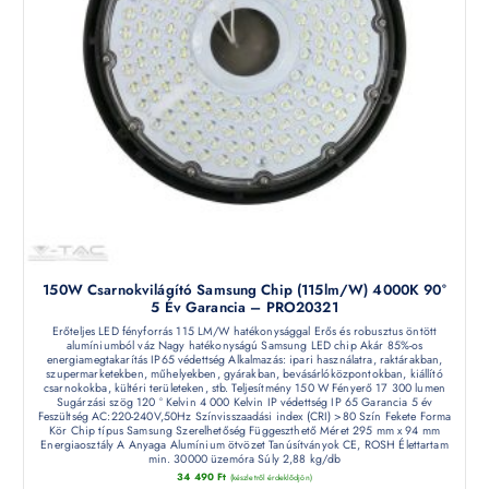
150W Csarnokvilágító Samsung Chip (115lm/W) 4000K 90°
5 Év Garancia – PRO20321
Erőteljes LED fényforrás 115 LM/W hatékonysággal Erős és robusztus öntött
alumíniumból váz Nagy hatékonyságú Samsung LED chip Akár 85%-os
energiamegtakarítás IP65 védettség Alkalmazás: ipari használatra, raktárakban,
szupermarketekben, műhelyekben, gyárakban, bevásárlóközpontokban, kiállító
csarnokokba, kültéri területeken, stb. Teljesítmény 150 W Fényerő 17 300 lumen
Sugárzási szög 120 ° Kelvin 4 000 Kelvin IP védettség IP 65 Garancia 5 év
Feszültség AC:220-240V,50Hz Színvisszaadási index (CRI) >80 Szín Fekete Forma
Kör Chip típus Samsung Szerelhetőség Függeszthető Méret 295 mm x 94 mm
Energiaosztály A Anyaga Alumínium ötvözet Tanúsítványok CE, ROSH Élettartam
min. 30000 üzemóra Súly 2,88 kg/db
34 490
Ft
(készletről érdeklődjön)