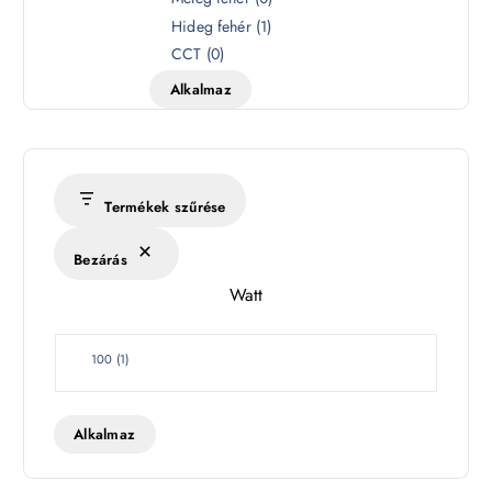
í
Hideg fehér
(
1
)
n
CCT
(
0
)
h
Alkalmaz
ő
m
é
r
s
Termékek szűrése
é
k
Bezárás
l
Watt
e
t
W
100
(
1
)
a
t
t
Alkalmaz