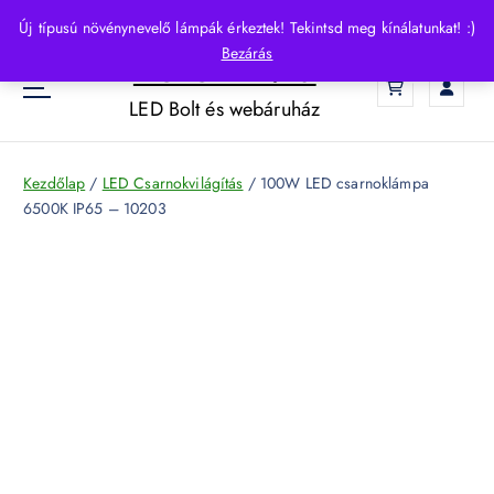
S
Új típusú növénynevelő lámpák érkeztek! Tekintsd meg kínálatunkat! :)
k
Bezárás
HelloLED.hu
i
0
p
LED Bolt és webáruház
t
o
c
Kezdőlap
/
LED Csarnokvilágítás
/ 100W LED csarnoklámpa
o
6500K IP65 – 10203
n
t
e
n
t