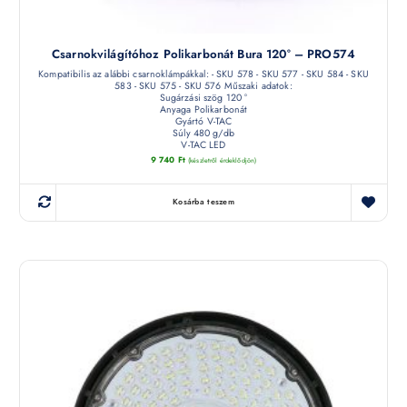
Csarnokvilágítóhoz Polikarbonát Bura 120° – PRO574
Kompatibilis az alábbi csarnoklámpákkal: - SKU 578 - SKU 577 - SKU 584 - SKU
583 - SKU 575 - SKU 576 Műszaki adatok:
Sugárzási szög 120 °
Anyaga Polikarbonát
Gyártó V-TAC
Súly 480 g/db
V-TAC LED
9 740
Ft
(készletről érdeklődjön)
Kosárba teszem