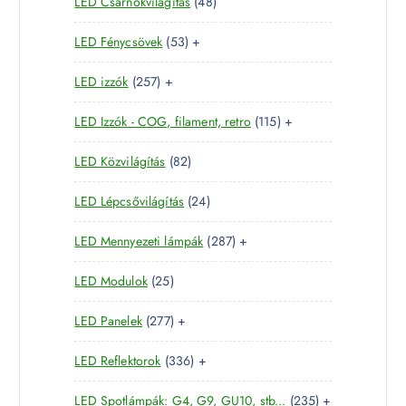
4
LED Csarnokvilágítás
48
t
r
m
k
8
e
m
é
5
LED Fénycsövek
53
+
t
r
é
k
3
e
m
k
2
LED izzók
257
+
t
r
é
5
e
m
k
1
LED Izzók - COG, filament, retro
115
+
7
r
é
1
t
m
k
8
LED Közvilágítás
82
5
e
é
2
t
r
k
2
LED Lépcsővilágítás
24
t
e
m
4
e
r
é
2
LED Mennyezeti lámpák
287
+
t
r
m
k
8
e
m
é
2
LED Modulok
25
7
r
é
k
5
t
m
k
2
LED Panelek
277
+
t
e
é
7
e
r
k
3
LED Reflektorok
336
+
7
r
m
3
t
m
é
2
LED Spotlámpák: G4, G9, GU10, stb...
235
+
6
e
é