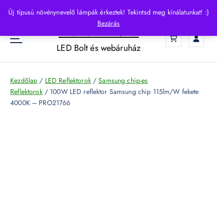
S
Új típusú növénynevelő lámpák érkeztek! Tekintsd meg kínálatunkat! :)
k
Bezárás
HelloLED.hu
i
0
p
LED Bolt és webáruház
t
o
c
Kezdőlap
/
LED Reflektorok
/
Samsung chip-es
o
Reflektorok
/ 100W LED reflektor Samsung chip 115lm/W fekete
n
4000K – PRO21766
t
e
n
t