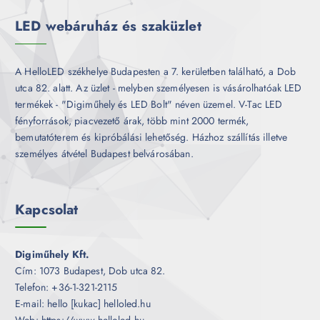
k
LED webáruház és szaküzlet
A HelloLED székhelye Budapesten a 7. kerületben található, a Dob
utca 82. alatt. Az üzlet - melyben személyesen is vásárolhatóak LED
termékek - "Digiműhely és LED Bolt" néven üzemel. V-Tac LED
fényforrások, piacvezető árak, több mint 2000 termék,
bemutatóterem és kipróbálási lehetőség. Házhoz szállítás illetve
személyes átvétel Budapest belvárosában.
Kapcsolat
Digiműhely Kft.
Cím: 1073 Budapest, Dob utca 82.
Telefon: +36-1-321-2115
E-mail: hello [kukac] helloled.hu