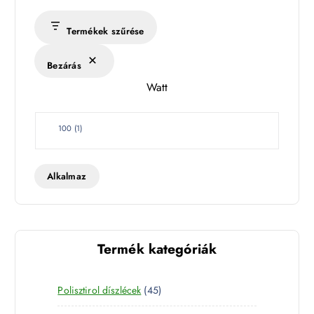
r
s
Termékek szűrése
é
k
Bezárás
l
Watt
e
t
W
100
(
1
)
a
t
t
Alkalmaz
Termék kategóriák
4
Polisztirol díszlécek
45
5