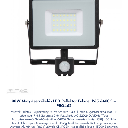
30W Mozgásérzékelős LED Reflektor Fekete IP65 6400K –
PRO462
Műszaki adatok: Teljesítmény 30 W Fényerő 2400 lumen Sugárzási szög 100 ° IP
védettség IP 65 Garancia 5 év Feszültség AC:220-240V,50Hz Típus
Mozgásérzékelős Színhőmérséklet 6400K Színvisszaadási index (CRI) >80 Szín
Fekete Chip típus Samsung Szerelhetőség Felületre szerelhető Energiaosztály A
Anyaga Alumínium Tanúsítványok CE, ROSH Kapcsolási ciklus >15000 Élettartam