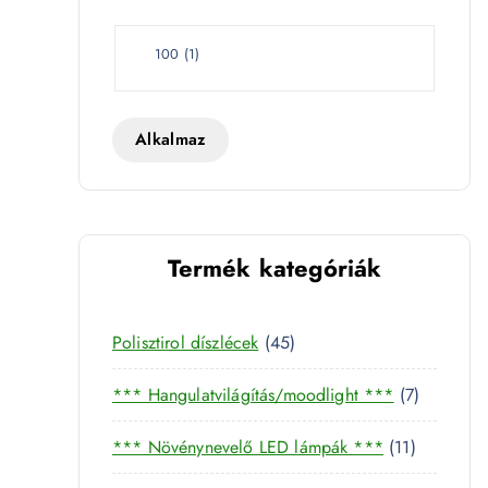
e
t
W
100
(
1
)
a
t
t
Alkalmaz
20125 mennyiség
Termék kategóriák
4
Polisztirol díszlécek
45
5
7
*** Hangulatvilágítás/moodlight ***
7
t
t
e
1
*** Növénynevelő LED lámpák ***
11
e
r
1
r