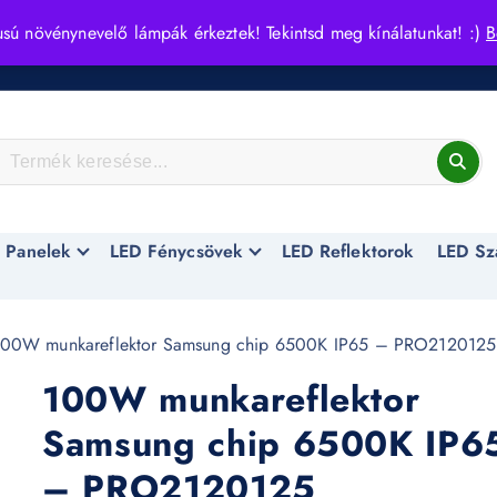
usú növénynevelő lámpák érkeztek! Tekintsd meg kínálatunkat! :)
B
 Panelek
LED Fénycsövek
LED Reflektorok
LED Sz
00W munkareflektor Samsung chip 6500K IP65 – PRO2120125
100W munkareflektor
Samsung chip 6500K IP6
– PRO2120125