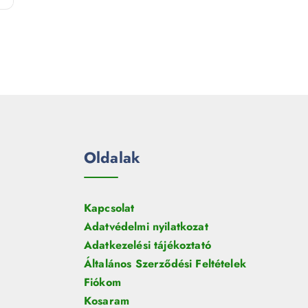
e
m
k
r
é
m
k
é
k
Oldalak
Kapcsolat
Adatvédelmi nyilatkozat
Adatkezelési tájékoztató
Általános Szerződési Feltételek
Fiókom
Kosaram