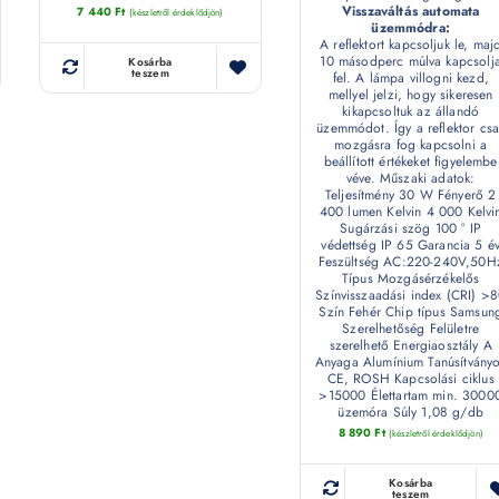
Visszaváltás automata
7 440
Ft
(készletről érdeklődjön)
üzemmódra:
A reflektort kapcsoljuk le, maj
10 másodperc múlva kapcsolj
Kosárba
teszem
fel. A lámpa villogni kezd,
mellyel jelzi, hogy sikeresen
kikapcsoltuk az állandó
üzemmódot. Így a reflektor csa
mozgásra fog kapcsolni a
beállított értékeket figyelembe
véve. Műszaki adatok:
Teljesítmény 30 W Fényerő 2
400 lumen Kelvin 4 000 Kelvi
Sugárzási szög 100 ° IP
védettség IP 65 Garancia 5 é
Feszültség AC:220-240V,50H
Típus Mozgásérzékelős
Színvisszaadási index (CRI) >
Szín Fehér Chip típus Samsun
Szerelhetőség Felületre
szerelhető Energiaosztály A
Anyaga Alumínium Tanúsítvány
CE, ROSH Kapcsolási ciklus
>15000 Élettartam min. 3000
üzemóra Súly 1,08 g/db
8 890
Ft
(készletről érdeklődjön)
Kosárba
teszem