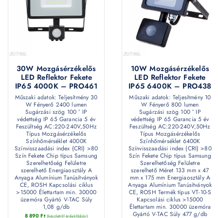
30W Mozgásérzékelős
10W Mozgásérzékelős
LED Reflektor Fekete
LED Reflektor Fekete
IP65 4000K – PRO461
IP65 6400K – PRO438
Műszaki adatok: Teljesítmény 30
Műszaki adatok: Teljesítmény 10
W Fényerő 2400 lumen
W Fényerő 800 lumen
Sugárzási szög 100 ° IP
Sugárzási szög 100 ° IP
védettség IP 65 Garancia 5 év
védettség IP 65 Garancia 5 év
Feszültség AC:220-240V,50Hz
Feszültség AC:220-240V,50Hz
Típus Mozgásérzékelős
Típus Mozgásérzékelős
Színhőmérséklet 4000K
Színhőmérséklet 6400K
Színvisszaadási index (CRI) >80
Színvisszaadási index (CRI) >80
Szín Fekete Chip típus Samsung
Szín Fekete Chip típus Samsung
Szerelhetőség Felületre
Szerelhetőség Felületre
szerelhető Energiaosztály A
szerelhető Méret 133 mm x 47
Anyaga Alumínium Tanúsítványok
mm x 175 mm Energiaosztály A
CE, ROSH Kapcsolási ciklus
Anyaga Alumínium Tanúsítványok
>15000 Élettartam min. 30000
CE, ROSH Termék típus VT-10-S
üzemóra Gyártó V-TAC Súly
Kapcsolási ciklus >15000
1,08 g/db
Élettartam min. 30000 üzemóra
Gyártó V-TAC Súly 477 g/db
8 890
Ft
(készletről érdeklődjön)