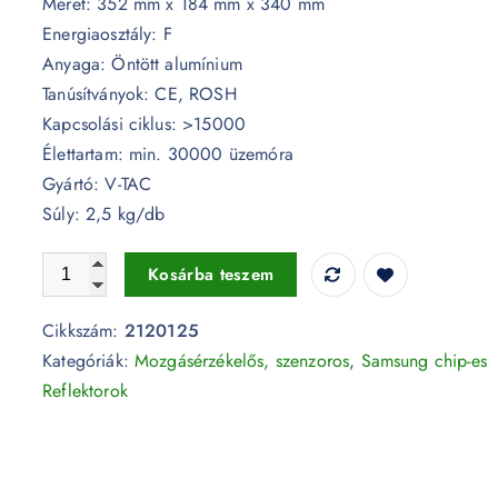
Méret: 352 mm x 184 mm x 340 mm
Energiaosztály: F
Anyaga: Öntött alumínium
Tanúsítványok: CE, ROSH
Kapcsolási ciklus: >15000
Élettartam: min. 30000 üzemóra
Gyártó: V-TAC
Súly: 2,5 kg/db
100W munkareflektor Samsung chip 6500K IP65 - PRO21
Kosárba teszem
Cikkszám:
2120125
Kategóriák:
Mozgásérzékelős, szenzoros
,
Samsung chip-es
Reflektorok