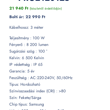
21 940
Ft
(készletről érdeklődjön)
Bolti ár:
22 990 Ft
Kábelhossz: 3 méter
Teljesítmény : 100 W
Fényerő : 8 200 lumen
Sugárzási szög : 100 °
Kelvin: 6 500 Kelvin
IP védettség : IP 65
Garancia: 5 év
Feszültség : AC:220-240V, 50/60Hz
Típus: Hordozható
Színvisszaadási index (CRI) : >80
Szín: Fekete/Sárga
Chip típus: Samsung