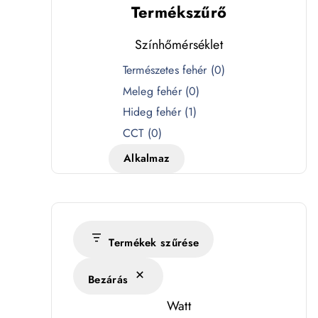
Termékszűrő
Színhőmérséklet
S
Természetes fehér
(
0
)
z
Meleg fehér
(
0
)
í
Hideg fehér
(
1
)
n
CCT
(
0
)
h
Alkalmaz
ő
m
é
r
s
Termékek szűrése
é
Bezárás
k
l
Watt