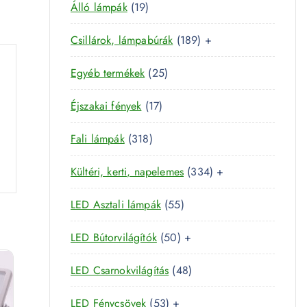
m
1
Álló lámpák
19
t
m
é
9
e
é
k
1
Csillárok, lámpabúrák
189
+
t
r
k
8
e
m
2
Egyéb termékek
25
9
r
é
5
t
m
k
1
Éjszakai fények
17
t
e
é
7
e
r
k
3
Fali lámpák
318
t
r
m
1
e
m
é
3
Kültéri, kerti, napelemes
334
+
8
r
é
k
3
t
m
k
5
LED Asztali lámpák
55
4
e
é
5
t
r
k
5
LED Bútorvilágítók
50
+
t
e
m
0
e
r
é
4
LED Csarnokvilágítás
48
t
r
m
k
8
e
m
é
5
LED Fénycsövek
53
+
t