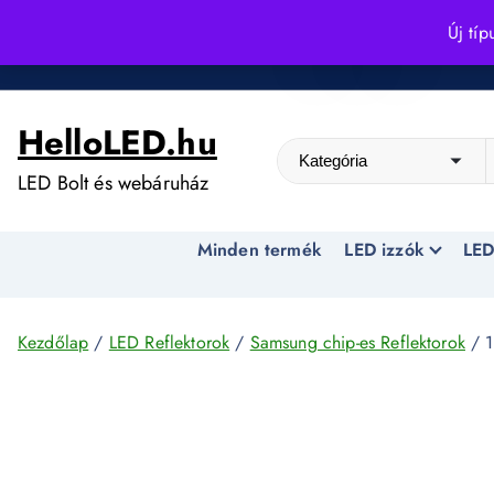
S
Új típ
k
Kedvező árak egész évben!
i
p
HelloLED.hu
t
o
LED Bolt és webáruház
c
o
Minden termék
LED izzók
LED
n
t
e
n
Kezdőlap
/
LED Reflektorok
/
Samsung chip-es Reflektorok
/ 1
t