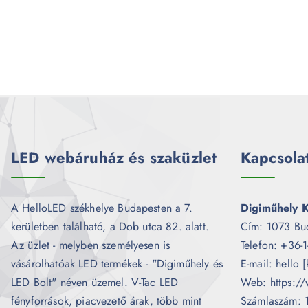
LED webáruház és szaküzlet
Kapcsola
A HelloLED székhelye Budapesten a 7.
Digiműhely K
kerületben található, a Dob utca 82. alatt.
Cím: 1073 Bu
Az üzlet - melyben személyesen is
Telefon: +36-
vásárolhatóak LED termékek - "Digiműhely és
E-mail: hello 
LED Bolt" néven üzemel. V-Tac LED
Web: https://
fényforrások, piacvezető árak, több mint
Számlaszám: