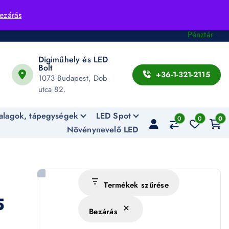
Fiók
ezárás
Kosár
Pénztár
Digiműhely és LED
Bolt
+36-1-321-2115
1073 Budapest, Dob
utca 82.
alagok, tápegységek
LED Spot
0
0
0
Növénynevelő LED
Termékek szűrése
5
Bezárás