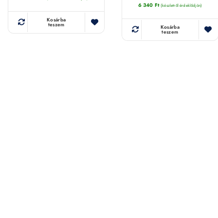
6 340
Ft
(készletről érdeklődjön)
Kosárba
teszem
Kosárba
teszem