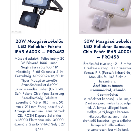
20W Mozgásérzékelős
30W Mozgásérzékelő
LED Reflektor Fekete
LED Reflektor Samsun
IP65 6400K – PRO453
Chip Fehér IP65 4000
– PRO458
Műszaki adatok: Teljesítmény 20
W Fényerő 1600 lumen
Érzékelési távolság: 2 - 8 méte
Sugárzási szög 100 ° IP
Érzékelési szög: 100° Szenzo
védettség IP 65 Garancia 5 év
típusa: PIR (Passzív infravörös
Feszültség AC:220-240V,50Hz
Manuális felülíró funkció
Típus Mozgásérzékelős
használata:
Színhőmérséklet 6400K
Átváltás automata
Színvisszaadási index (CRI) >80
üzemmódról, állandó
Szín Fekete Chip típus Samsung
üzemmódra:
Szerelhetőség Felületre
A reflektort kapcsoljuk le, maj
szerelhető Méret 185 mm x 50
2 másodperc múlva kapcsolja
mm x 211 mm Energiaosztály A
fel. A lámpa villogni kezd,
Anyaga Alumínium Tanúsítványok
mellyel jelzi,hogy sikeresen
CE, ROSH Kapcsolási ciklus
kikapcsoltuk az automata
>15000 Élettartam min. 30000
érzékelő funkciót. Így a reflekt
üzemóra Gyártó V-TAC Súly 827
felkapcsolt állapotban
g/db
folyamatosan fog világítani.