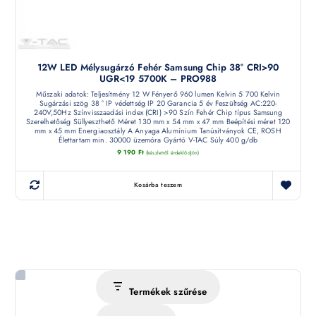
12W LED Mélysugárzó Fehér Samsung Chip 38° CRI>90
UGR<19 5700K – PRO988
Műszaki adatok: Teljesítmény 12 W Fényerő 960 lumen Kelvin 5 700 Kelvin
Sugárzási szög 38 ° IP védettség IP 20 Garancia 5 év Feszültség AC:220-
240V,50Hz Színvisszaadási index (CRI) >90 Szín Fehér Chip típus Samsung
Szerelhetőség Süllyeszthető Méret 130 mm x 54 mm x 47 mm Beépítési méret 120
mm x 45 mm Energiaosztály A Anyaga Alumínium Tanúsítványok CE, ROSH
Élettartam min. 30000 üzemóra Gyártó V-TAC Súly 400 g/db
9 190
Ft
(készletről érdeklődjön)
Kosárba teszem
Termékek szűrése