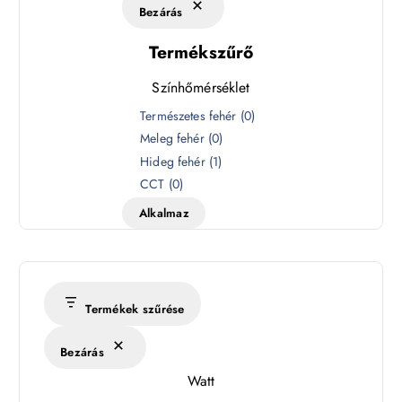
Bezárás
Termékszűrő
Színhőmérséklet
S
Természetes fehér
(
0
)
z
Meleg fehér
(
0
)
í
Hideg fehér
(
1
)
n
CCT
(
0
)
h
Alkalmaz
ő
m
é
r
s
Termékek szűrése
é
k
Bezárás
l
Watt
e