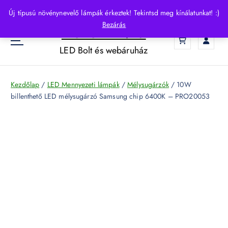
S
Új típusú növénynevelő lámpák érkeztek! Tekintsd meg kínálatunkat! :)
k
Bezárás
HelloLED.hu
i
0
p
LED Bolt és webáruház
t
o
c
Kezdőlap
/
LED Mennyezeti lámpák
/
Mélysugárzók
/ 10W
o
billenthető LED mélysugárzó Samsung chip 6400K – PRO20053
n
t
e
n
t