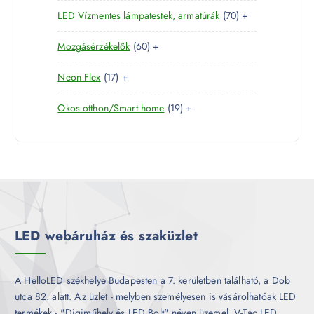
4
e
r
é
7
LED Vízmentes lámpatestek, armatúrák
70
+
t
r
m
k
0
e
m
é
6
Mozgásérzékelők
60
+
t
r
é
k
0
e
m
k
1
Neon Flex
17
+
t
r
é
7
e
m
k
1
Okos otthon/Smart home
19
+
t
r
é
9
e
m
k
t
r
é
e
m
k
r
é
m
k
é
k
LED webáruház és szaküzlet
A HelloLED székhelye Budapesten a 7. kerületben található, a Dob
utca 82. alatt. Az üzlet - melyben személyesen is vásárolhatóak LED
termékek - "Digiműhely és LED Bolt" néven üzemel. V-Tac LED