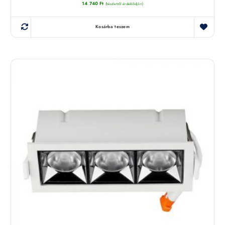
14 740
Ft
(készletről érdeklődjön)
Kosárba teszem