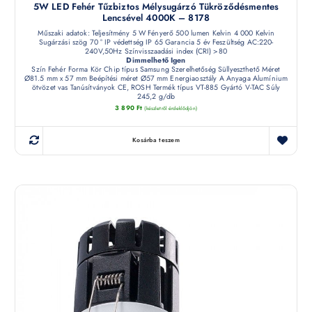
5W LED Fehér Tűzbiztos Mélysugárzó Tükröződésmentes
Lencsével 4000K – 8178
Műszaki adatok: Teljesítmény 5 W Fényerő 500 lumen Kelvin 4 000 Kelvin
Sugárzási szög 70 ° IP védettség IP 65 Garancia 5 év Feszültség AC:220-
240V,50Hz Színvisszaadási index (CRI) >80
Dimmelhető Igen
Szín Fehér Forma Kör Chip típus Samsung Szerelhetőség Süllyeszthető Méret
Ø81.5 mm x 57 mm Beépítési méret Ø57 mm Energiaosztály A Anyaga Alumínium
ötvözet vas Tanúsítványok CE, ROSH Termék típus VT-885 Gyártó V-TAC Súly
245,2 g/db
3 890
Ft
(készletről érdeklődjön)
Kosárba teszem