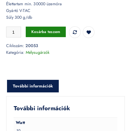
Élettartam min. 30000 üzemóra
Gyártó V-TAC
Súly 300 g/db
10W billenthető LED mélysugárzó Samsung chip 6400K - PRO20053 
Kosárba teszem
Cikkszám:
20053
Kategória:
Mélysugárzók
További információk
További információk
Watt
10