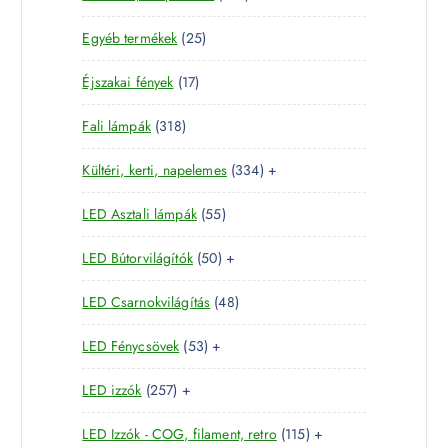
8
e
m
2
Egyéb termékek
25
9
r
é
5
t
m
k
1
Éjszakai fények
17
t
e
é
7
e
r
k
3
Fali lámpák
318
t
r
m
1
e
m
é
3
Kültéri, kerti, napelemes
334
+
8
r
é
k
3
t
m
k
5
LED Asztali lámpák
55
4
e
é
5
t
r
k
5
LED Bútorvilágítók
50
+
t
e
m
0
e
r
é
4
LED Csarnokvilágítás
48
t
r
m
k
8
e
m
é
5
LED Fénycsövek
53
+
t
r
é
k
3
e
m
k
2
LED izzók
257
+
t
r
é
5
e
m
k
1
LED Izzók - COG, filament, retro
115
+
7
r
é