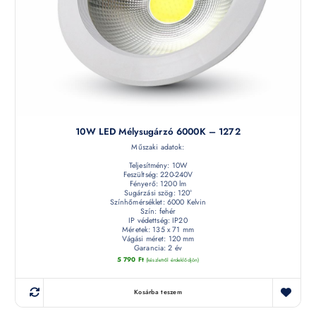
10W LED Mélysugárzó 6000K – 1272
Műszaki adatok:
Teljesítmény: 10W
Feszültség: 220-240V
Fényerő: 1200 lm
Sugárzási szög: 120°
Színhőmérséklet: 6000 Kelvin
Szín: fehér
IP védettség: IP20
Méretek: 135 x 71 mm
Vágási méret: 120 mm
Garancia: 2 év
5 790
Ft
(készletről érdeklődjön)
Kosárba teszem