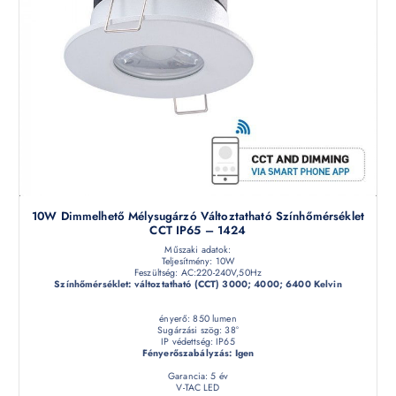
10W Dimmelhető Mélysugárzó Változtatható Színhőmérséklet
CCT IP65 – 1424
Műszaki adatok:
Teljesítmény: 10W
Feszültség: AC:220-240V,50Hz
Színhőmérséklet: változtatható (CCT) 3000; 4000; 6400 Kelvin
ényerő: 850 lumen
Sugárzási szög: 38°
IP védettség: IP65
Fényerőszabályzás: Igen
Garancia: 5 év
V-TAC LED