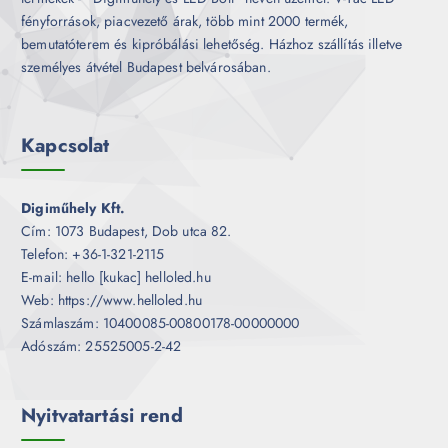
fényforrások, piacvezető árak, több mint 2000 termék,
bemutatóterem és kipróbálási lehetőség. Házhoz szállítás illetve
személyes átvétel Budapest belvárosában.
Kapcsolat
Digiműhely Kft.
Cím: 1073 Budapest, Dob utca 82.
Telefon: +36-1-321-2115
E-mail: hello [kukac] helloled.hu
Web: https://www.helloled.hu
Számlaszám: 10400085-00800178-00000000
Adószám: 25525005-2-42
Nyitvatartási rend