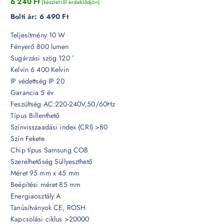
6 240
Ft
(készletről érdeklődjön)
Bolti ár:
6 490 Ft
Teljesítmény 10 W
Fényerő 800 lumen
Sugárzási szög 120 °
Kelvin 6 400 Kelvin
IP védettség IP 20
Garancia 5 év
Feszültség AC:220-240V,50/60Hz
Típus Billenthető
Színvisszaadási index (CRI) >80
Szín Fekete
Chip típus Samsung COB
Szerelhetőség Süllyeszthető
Méret 95 mm x 45 mm
Beépítési méret 85 mm
Energiaosztály A
Tanúsítványok CE, ROSH
Kapcsolási ciklus >20000