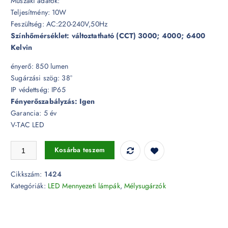
Műszaki adatok:
Teljesítmény: 10W
Feszültség: AC:220-240V,50Hz
Színhőmérséklet: változtatható (CCT) 3000; 4000; 6400
Kelvin
ényerő: 850 lumen
Sugárzási szög: 38°
IP védettség: IP65
Fényerőszabályzás: Igen
Garancia: 5 év
V-TAC LED
10W dimmelhető mélysugárzó változtatható színhőmérséklet CCT IP65
Kosárba teszem
Cikkszám:
1424
Kategóriák:
LED Mennyezeti lámpák
,
Mélysugárzók