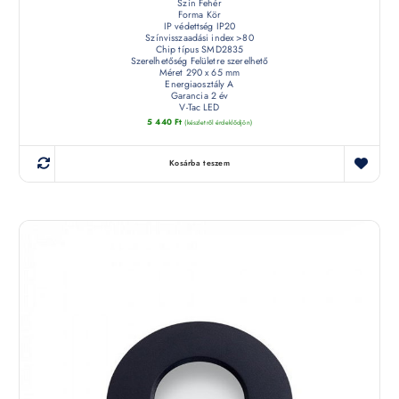
Szín Fehér
Forma Kör
IP védettség IP20
Színvisszaadási index >80
Chip típus SMD2835
Szerelhetőség Felületre szerelhető
Méret 290 x 65 mm
Energiaosztály A
Garancia 2 év
V-Tac LED
5 440
Ft
(készletről érdeklődjön)
Kosárba teszem