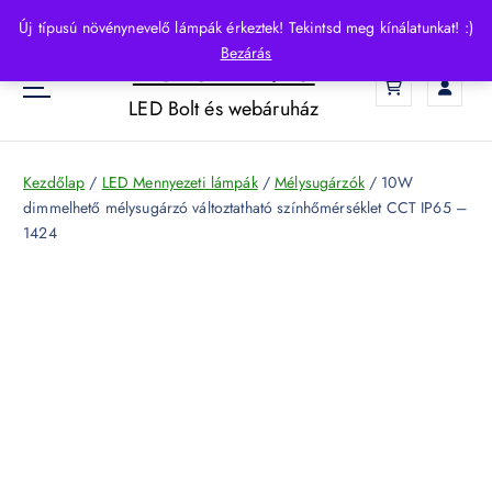
S
Új típusú növénynevelő lámpák érkeztek! Tekintsd meg kínálatunkat! :)
k
Bezárás
HelloLED.hu
i
0
p
LED Bolt és webáruház
t
o
c
Kezdőlap
/
LED Mennyezeti lámpák
/
Mélysugárzók
/ 10W
o
dimmelhető mélysugárzó változtatható színhőmérséklet CCT IP65 –
n
1424
t
e
n
t