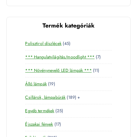
Termék kategóriák
4
Polisztirol díszlécek
45
5
7
*** Hangulatvilágítás/moodlight ***
7
t
t
e
1
*** Növénynevelő LED lámpák ***
11
e
r
1
r
m
1
Álló lámpák
19
t
m
é
9
e
é
k
1
Csillárok, lámpabúrák
189
+
t
r
k
8
e
m
2
Egyéb termékek
25
9
r
é
5
t
m
k
1
Éjszakai fények
17
t
e
é
7
e
r
k