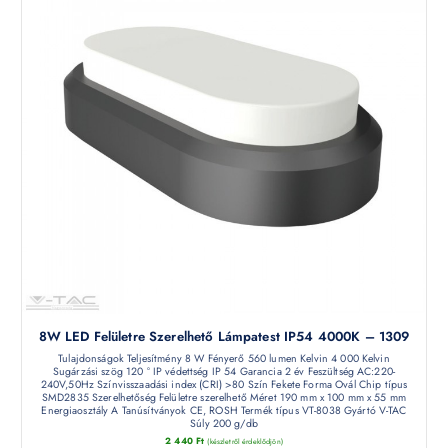
8W LED Felületre Szerelhető Lámpatest IP54 4000K – 1309
Tulajdonságok Teljesítmény 8 W Fényerő 560 lumen Kelvin 4 000 Kelvin
Sugárzási szög 120 ° IP védettség IP 54 Garancia 2 év Feszültség AC:220-
240V,50Hz Színvisszaadási index (CRI) >80 Szín Fekete Forma Ovál Chip típus
SMD2835 Szerelhetőség Felületre szerelhető Méret 190 mm x 100 mm x 55 mm
Energiaosztály A Tanúsítványok CE, ROSH Termék típus VT-8038 Gyártó V-TAC
Súly 200 g/db
2 440
Ft
(készletről érdeklődjön)