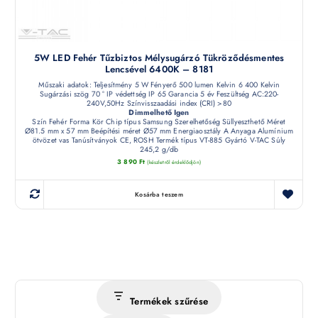
5W LED Fehér Tűzbiztos Mélysugárzó Tükröződésmentes
Lencsével 6400K – 8181
Műszaki adatok: Teljesítmény 5 W Fényerő 500 lumen Kelvin 6 400 Kelvin
Sugárzási szög 70 ° IP védettség IP 65 Garancia 5 év Feszültség AC:220-
240V,50Hz Színvisszaadási index (CRI) >80
Dimmelhető Igen
Szín Fehér Forma Kör Chip típus Samsung Szerelhetőség Süllyeszthető Méret
Ø81.5 mm x 57 mm Beépítési méret Ø57 mm Energiaosztály A Anyaga Alumínium
ötvözet vas Tanúsítványok CE, ROSH Termék típus VT-885 Gyártó V-TAC Súly
245,2 g/db
3 890
Ft
(készletről érdeklődjön)
Kosárba teszem
Termékek szűrése