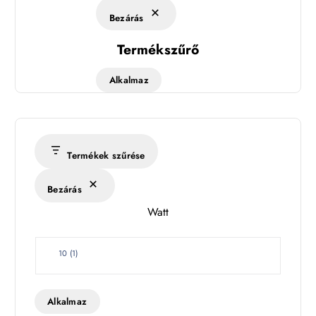
Bezárás
Termékszűrő
Alkalmaz
Termékek szűrése
Bezárás
Watt
W
10
(
1
)
a
t
t
Alkalmaz