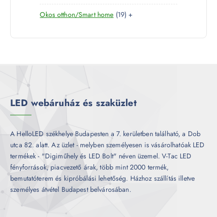
7
e
m
k
1
Okos otthon/Smart home
19
+
t
r
é
9
e
m
k
t
r
é
e
m
k
r
é
m
k
é
k
LED webáruház és szaküzlet
A HelloLED székhelye Budapesten a 7. kerületben található, a Dob
utca 82. alatt. Az üzlet - melyben személyesen is vásárolhatóak LED
termékek - "Digiműhely és LED Bolt" néven üzemel. V-Tac LED
fényforrások, piacvezető árak, több mint 2000 termék,
bemutatóterem és kipróbálási lehetőség. Házhoz szállítás illetve
személyes átvétel Budapest belvárosában.