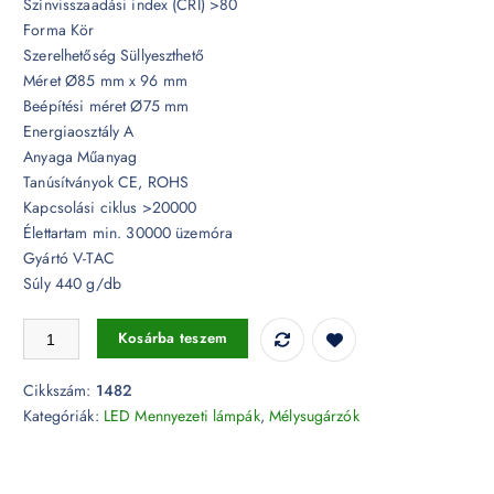
Színvisszaadási index (CRI) >80
Forma Kör
Szerelhetőség Süllyeszthető
Méret Ø85 mm x 96 mm
Beépítési méret Ø75 mm
Energiaosztály A
Anyaga Műanyag
Tanúsítványok CE, ROHS
Kapcsolási ciklus >20000
Élettartam min. 30000 üzemóra
Gyártó V-TAC
Súly 440 g/db
10W LED COB mélysugárzó 0-27° 4000K - 1482 mennyiség
Kosárba teszem
Cikkszám:
1482
Kategóriák:
LED Mennyezeti lámpák
,
Mélysugárzók