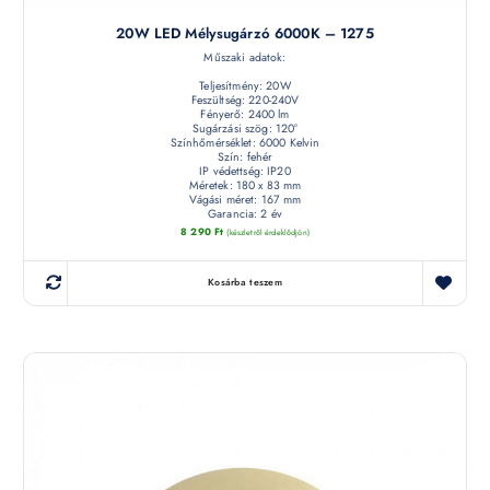
20W LED Mélysugárzó 6000K – 1275
Műszaki adatok:
Teljesítmény: 20W
Feszültség: 220-240V
Fényerő: 2400 lm
Sugárzási szög: 120°
Színhőmérséklet: 6000 Kelvin
Szín: fehér
IP védettség: IP20
Méretek: 180 x 83 mm
Vágási méret: 167 mm
Garancia: 2 év
8 290
Ft
(készletről érdeklődjön)
Kosárba teszem