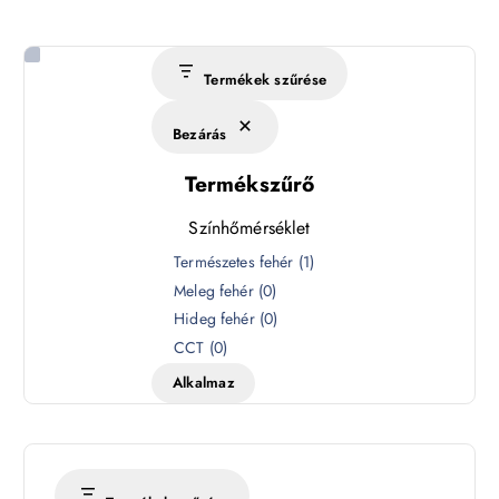
Termékek szűrése
Bezárás
Termékszűrő
Színhőmérséklet
S
Természetes fehér
(
1
)
z
Meleg fehér
(
0
)
í
Hideg fehér
(
0
)
n
CCT
(
0
)
h
Alkalmaz
ő
m
é
r
s