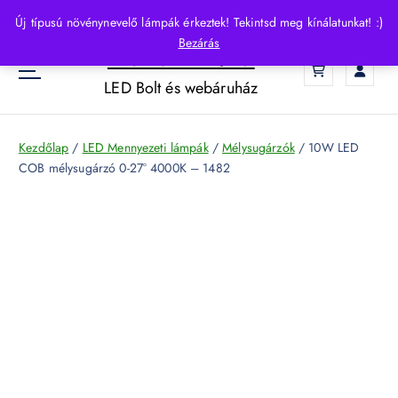
S
Új típusú növénynevelő lámpák érkeztek! Tekintsd meg kínálatunkat! :)
k
Bezárás
HelloLED.hu
i
0
p
LED Bolt és webáruház
t
o
c
Kezdőlap
/
LED Mennyezeti lámpák
/
Mélysugárzók
/ 10W LED
o
COB mélysugárzó 0-27° 4000K – 1482
n
t
e
n
t