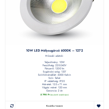
10W LED Mélysugárzó 6000K – 1272
Műszaki adatok:
Teljesítmény: 10W
Feszültség: 220-240V
Fényerő: 1200 lm
Sugárzási szög: 120°
Színhőmérséklet: 6000 Kelvin
Szín: fehér
IP védettség: IP20
Méretek: 135 x 71 mm
Vágási méret: 120 mm
Garancia: 2 év
5 790
Ft
(készletről érdeklődjön)
Kosárba teszem