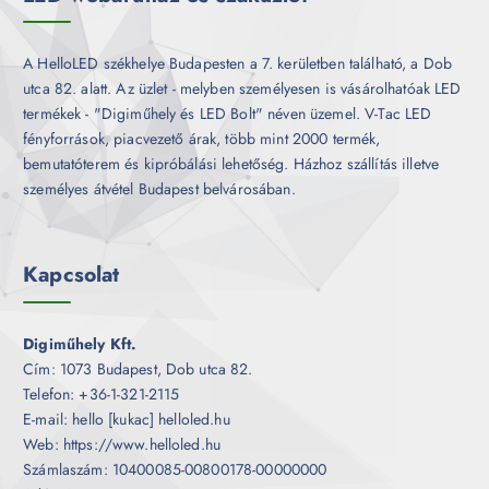
A HelloLED székhelye Budapesten a 7. kerületben található, a Dob
utca 82. alatt. Az üzlet - melyben személyesen is vásárolhatóak LED
termékek - "Digiműhely és LED Bolt" néven üzemel. V-Tac LED
fényforrások, piacvezető árak, több mint 2000 termék,
bemutatóterem és kipróbálási lehetőség. Házhoz szállítás illetve
személyes átvétel Budapest belvárosában.
Kapcsolat
Digiműhely Kft.
Cím: 1073 Budapest, Dob utca 82.
Telefon: +36-1-321-2115
E-mail: hello [kukac] helloled.hu
Web: https://www.helloled.hu
Számlaszám: 10400085-00800178-00000000