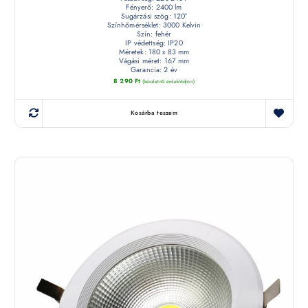
Fényerő: 2400 lm
Sugárzási szög: 120°
Színhőmérséklet: 3000 Kelvin
Szín: fehér
IP védettség: IP20
Méretek: 180 x 83 mm
Vágási méret: 167 mm
Garancia: 2 év
8 290
Ft
(készletről érdeklődjön)
Kosárba teszem