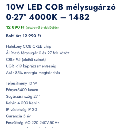
10W LED COB mélysugárzó
0-27° 4000K – 1482
12 890
Ft
(készletről érdeklődjön)
Bolti ár:
12 990 Ft
Hatékony COB CREE chip
Állítható fénysugár 0 és 27 fok között
CRI> 95 (élethű színek)
UGR <19 káprázásmentesség
Akár 85% energia megtakarítás
Teljesítmény 10 W
Fényerő400 lumen
Sugárzási szög 27 °
Kelvin 4 000 Kelvin
IP védettség IP 20
Garancia 5 év
Feszültség AC:220-240V,50Hz