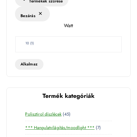
Termékek szűrése
é
k
Bezárás
l
Watt
e
t
W
10
(
1
)
a
t
t
Alkalmaz
Termék kategóriák
4
Polisztirol díszlécek
45
5
7
*** Hangulatvilágítás/moodlight ***
7
t
t
e