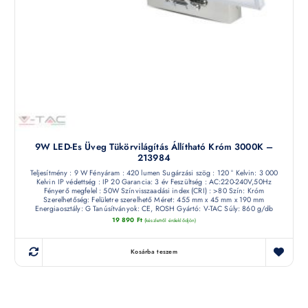
9W LED-Es Üveg Tükörvilágítás Állítható Króm 3000K –
213984
Teljesítmény : 9 W Fényáram : 420 lumen Sugárzási szög : 120 ° Kelvin: 3 000
Kelvin IP védettség : IP 20 Garancia: 3 év Feszültség : AC:220-240V,50Hz
Fényerő megfelel : 50W Színvisszaadási index (CRI) : >80 Szín: Króm
Szerelhetőség: Felületre szerelhető Méret: 455 mm x 45 mm x 190 mm
Energiaosztály: G Tanúsítványok: CE, ROSH Gyártó: V-TAC Súly: 860 g/db
19 890
Ft
(készletről érdeklődjön)
Kosárba teszem