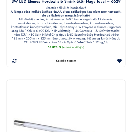
3W LED Elemes Hordozható Sminktükör Nagyítóval – 6629
Vezeték nélküli és hordozható
A lámpa rész működéséhez 4xAA elem szükséges (az elem nem tartozék,
de az üzletben megvásárolható)
Tükröződésmentes, árnyékmentes 360 ° -ban elforgatható Alkalmazás:
sminkeléshez, frizura készítéshez, borotválkozáshoz, kozmetikázáshoz,
kontaktlencse behelyezéséhez, stb. Teljesítmény 3 W Fényerő 30 lumen Sugárzási
szög 150 ° Kelvin 6 400 Kelvin IP védettség IP 44 Garancia 1 év Színvisszaadási
index (CRI) >80 Szín Nikkel Chip típus SMD Szerelhetőség Hordozható Méret
135 mm x 205 mm x 325 mm Energiaosztály A Anyaga Műanyag Tanúsítványok
CE, ROHS LED-ek száma 18 db Gyártó V-TAC Súly 1,12 kg/db
18 390
Ft
(készletről érdeklődjön)
Kosárba teszem