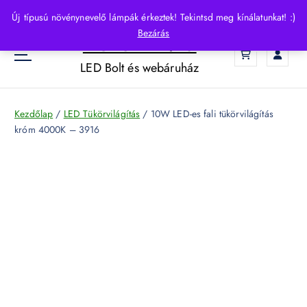
S
Új típusú növénynevelő lámpák érkeztek! Tekintsd meg kínálatunkat! :)
k
Bezárás
HelloLED.hu
i
0
p
LED Bolt és webáruház
t
o
c
Kezdőlap
/
LED Tükörvilágítás
/ 10W LED-es fali tükörvilágítás
o
króm 4000K – 3916
n
t
e
n
t