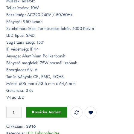
Műszaki adatok:
Teljesítmény: 10W
Feszültség: AC220-240V / 50/60Hz
Fényerő: 950 lumen
Színhőmérséklet: Természetes fehér, 4000 Kelvin
LED típus: SMD
Sugárzási szög: 150°
IP védettség: IP44
Anyaga: Alumínium Polikarbonát
Fényerő megfelel: 75W normál izzónak
Energiaosztály: A
Tanúsítványok: CE, EMC, ROHS
Méret: 605 mm x 53,6 mm x 64,6 mm
Garancia: 3 év
V-Tac LED
10W LED-es fali tükörvilágítás króm 4000K - 3916 mennyiség
Kosárba teszem
Cikkszám:
3916
Kategória:
LED Tükörvilágítás