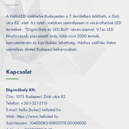
A HelloLED székhelye Budapesten a 7. kerületben található, a Dob
utca 82. alatt. Az üzlet - melyben személyesen is vásárolhatóak LED
termékek - "Digiműhely és LED Bolt" néven üzemel. V-Tac LED
fényforrások, piacvezető árak, több mint 2000 termék,
bemutatóterem és kipróbálási lehetőség. Házhoz szállítás illetve
személyes átvétel Budapest belvárosában.
Kapcsolat
Digiműhely Kft.
Cím: 1073 Budapest, Dob utca 82.
Telefon: +36-1-321-2115
E-mail: hello [kukac] helloled.hu
Web: https://www.helloled.hu
Számlaszám: 10400085-00800178-00000000