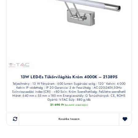
13W LED-Es Tükörvilágítás Króm 4000K – 213895
Teljesítmény : 13 W Fényáram : 600 lumen Sugárzási szög : 120 ° Kelvin: 4 000
Kelvin IP védettség : IP 20 Garancia: 3 év Feszültség : AC:220-240V,50Hz
Színvisszaadási index (CRI) : >80 Szín: Króm Szerelhetőség: Felületre szerelhető
Méret: 640 mm x 55 mm x 185 mm Energiaosztály: G Tanúsítványok: CE, ROHS
Gyártó: V-TAC Súly: 880 g/db
21 690
Ft
(készletről érdeklődjön)
Kosárba teszem