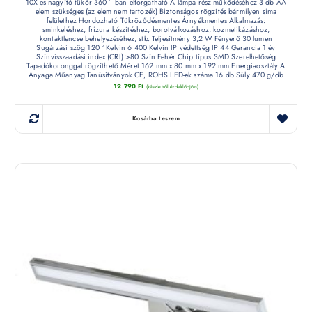
10X-es nagyító tükör 360 ° -ban elforgatható A lámpa rész működéséhez 3 db AA
elem szükséges (az elem nem tartozék) Biztonságos rögzítés bármilyen sima
felülethez Hordozható Tükröződésmentes Árnyékmentes Alkalmazás:
sminkeléshez, frizura készítéshez, borotválkozáshoz, kozmetikázáshoz,
kontaktlencse behelyezéséhez, stb. Teljesítmény 3,2 W Fényerő 30 lumen
Sugárzási szög 120 ° Kelvin 6 400 Kelvin IP védettség IP 44 Garancia 1 év
Színvisszaadási index (CRI) >80 Szín Fehér Chip típus SMD Szerelhetőség
Tapadókoronggal rögzíthető Méret 162 mm x 80 mm x 192 mm Energiaosztály A
Anyaga Műanyag Tanúsítványok CE, ROHS LED-ek száma 16 db Súly 470 g/db
12 790
Ft
(készletről érdeklődjön)
Kosárba teszem