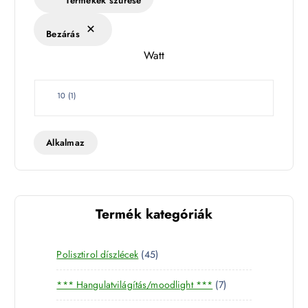
Termékek szűrése
é
k
Bezárás
l
Watt
e
t
W
10
(
1
)
a
t
t
Alkalmaz
Termék kategóriák
4
Polisztirol díszlécek
45
5
7
*** Hangulatvilágítás/moodlight ***
7
t
t
e