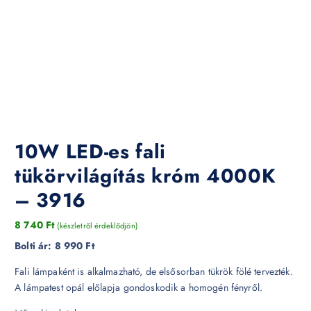
10W LED-es fali
tükörvilágítás króm 4000K
– 3916
8 740
Ft
(készletről érdeklődjön)
Bolti ár:
8 990 Ft
Fali lámpaként is alkalmazható, de elsősorban tükrök fölé tervezték.
A lámpatest opál előlapja gondoskodik a homogén fényről.