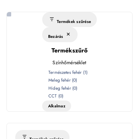
Termékek szűrése
Bezárás
Termékszűrő
Színhőmérséklet
S
Természetes fehér
(
1
)
z
Meleg fehér
(
0
)
í
Hideg fehér
(
0
)
n
CCT
(
0
)
h
Alkalmaz
ő
m
é
r
s