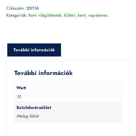
Cikkszám:
20116
Kategóriák:
Kerti világítótestek
,
Kültéri, kerti, napelemes
További információk
További információk
Watt
10
Színhőmérséklet
Meleg fehér