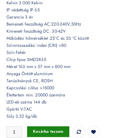
Kelvin 3 000 Kelvin
IP védettség IP 65
Garancia 3 év
Bemeneti feszültség AC:220-240V,50Hz
Kimeneti feszültség DC: 30-42V
Működési hőmérséklet -25°C és 55 °C között
Színvisszaadási index (CRI) >80
Szín Fehér
Chip típus SMD2835
Méret 163 mm x 57 mm x 800 mm
Anyaga Öntött alumínium
Tanúsítványok CE, ROSH
Kapcsolási ciklus >15000
Élettartam min. 20000 üzemóra
LED-ek száma 144 db
Gyártó V-TAC
Súly 3,32 kg/db
10W LED fehér kerti lámpa Samsung chip 3000K IP65 - 20116 mennyi
Kosárba teszem