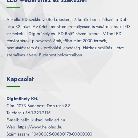
A HelloLED székhelye Budapesten a 7. kerületben található, a Dob
utca 82. alatt. Az üzlet - melyben személyesen is vásárolhatóak LED
termékek - "Digiműhely és LED Bolt" néven üzemel. V-Tac LED
fényforrások, piacvezető árak, több mint 2000 termék,
bemutatóterem és kipróbálási lehetőség. Házhoz szállítás illetve
személyes átvétel Budapest belvárosában.
Kapcsolat
Digiműhely Kft.
Cím: 1073 Budapest, Dob utca 82.
Telefon: +36-1-321-2115
E-mail: hello [kukac] helloled.hu
Web: https://www.helloled.hu
Számlaszám: 10400085-00800178-00000000