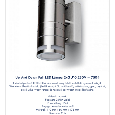
Up And Down Fali LED Lámpa 2xGU10 230V – 7504
Falra helyezhető LED kültéri lámpatest, mely lefelé és felfelé egyaránt világít.
Tökéletes választás kertek, járdák és átjárók, autóbeálló, szökőkutak, gyep, bejárat,
belső udvar vagy terasz és hasonló környezet megvilágítására.
Műszaki adatok:
Foglalat: GU10 (2db)
IP védettség: IP44
Anyaga: rozsdamentes acél
Méretek: 110 mm x 60 mm x 178 mm
Garancia: 2 év