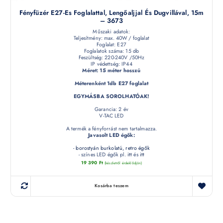
Fényfüzér E27-Es Foglalattal, Lengőaljjal És Dugvillával, 15m
– 3673
Műszaki adatok:
Teljesítmény: max. 40W / foglalat
Foglalat: E27
Foglalatok száma: 15 db
Feszültség: 220-240V /50Hz
IP védettség: IP44
Méret: 15 méter hosszú
Méterenként 1db E27 foglalat
EGYMÁSBA SOROLHATÓAK!
Garancia: 2 év
V-TAC LED
A termék a fényforrást nem tartalmazza.
Javasolt LED égők:
-
borostyán burkolatú, retro égők
- színes LED égők pl.
itt
és
itt
19 390
Ft
(készletről érdeklődjön)
Kosárba teszem