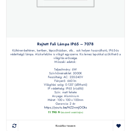
Rejtett Fali Lámpa IP65 – 7078
Kültéren-beltéren, kertben, lépcsőházban, stb... sok helyen használható, IP65-ös
védettségű lámpa. Alulra-felülre is világít egyszerre. Kis lemez lapokkal szűkíthető a
világítás erőssége.
Műszaki adatok:
Teljesítmény: 6W
Színhőmérséklet: 3000K
Feszültség: AC: 220-240V
Fényerő: 660 lm
Világítási szög: 0-120° (állítható)
IP védettség: IP65 (vízálló)
Szín: matt fekete
Anyaga: Alumínium
Méret: 100 x 100 x 100mm
Garancia: 2 év
https://youtu.be/NZ2-nmJOOks
11 790
Ft
(készletről érdeklődjön)
Kosárba teszem