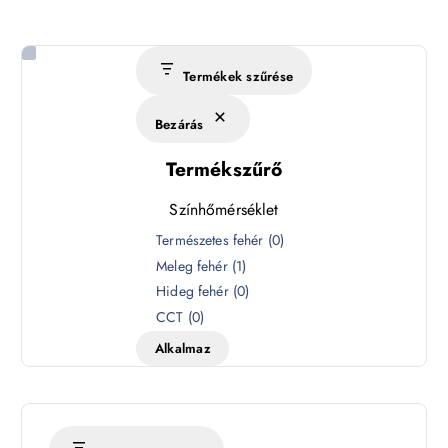
Termékek szűrése
Bezárás
Termékszűrő
Színhőmérséklet
S
Természetes fehér
(
0
)
z
Meleg fehér
(
1
)
í
Hideg fehér
(
0
)
n
CCT
(
0
)
h
Alkalmaz
ő
m
é
r
s