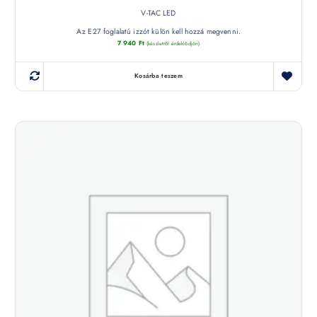
V-TAC LED
Az E27 foglalatú izzót külön kell hozzá megvenni.
7 940
Ft
(készletről érdeklődjön)
Kosárba teszem