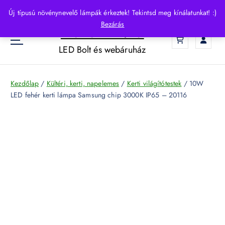
S
Új típusú növénynevelő lámpák érkeztek! Tekintsd meg kínálatunkat! :)
k
Bezárás
HelloLED.hu
i
0
p
LED Bolt és webáruház
t
o
c
Kezdőlap
/
Kültéri, kerti, napelemes
/
Kerti világítótestek
/ 10W
o
LED fehér kerti lámpa Samsung chip 3000K IP65 – 20116
n
t
e
n
t