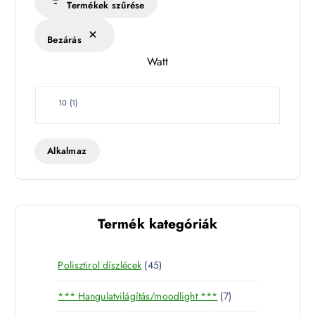
Termékek szűrése
é
k
Bezárás
l
Watt
e
t
W
10
(
1
)
a
t
t
Alkalmaz
Termék kategóriák
4
Polisztirol díszlécek
45
5
7
*** Hangulatvilágítás/moodlight ***
7
t
t
e