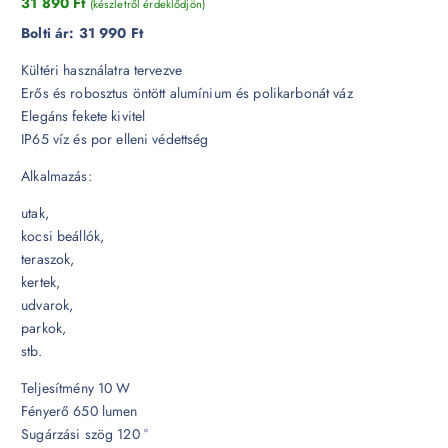
31 890
Ft
(készletről érdeklődjön)
Bolti ár:
31 990 Ft
Kültéri használatra tervezve
Erős és robosztus öntött alumínium és polikarbonát váz
Elegáns fekete kivitel
IP65 víz és por elleni védettség
Alkalmazás:
utak,
kocsi beállók,
teraszok,
kertek,
udvarok,
parkok,
stb.
Teljesítmény 10 W
Fényerő 650 lumen
Sugárzási szög 120 °