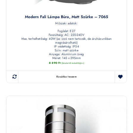
Modern Fali Lámpa Búra, Matt Szürke – 7065
Műszaki adatok:
Foglalat: E27
Feszültség: AC: 220-240V
Max. terhelhetőség: 40W (az izzó nem tartozék, de áruházunkban
megvásárolható)
IP védettség: IP54
Szín: matt szürke
Anyaga: Alumínium üveg
Méret: 145 x 295mm
8 890
Ft
(készletről érdeklődjön)
Kosárba teszem