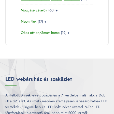
m
k
0
e
m
é
6
Mozgásérzékelők
60
+
t
r
é
k
0
e
m
k
1
Neon Flex
17
+
t
r
é
7
e
m
k
1
Okos otthon/Smart home
19
+
t
r
é
9
e
m
k
t
r
é
e
m
k
r
é
m
k
é
k
LED webáruház és szaküzlet
A HelloLED székhelye Budapesten a 7. kerületben található, a Dob
utca 82. alatt. Az üzlet - melyben személyesen is vásárolhatóak LED
termékek - "Digiműhely és LED Bolt" néven üzemel. V-Tac LED
fényforrások, piacvezető árak, több mint 2000 termék,