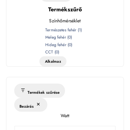
Termékszűrő
Színhőmérséklet
S
Természetes fehér
(
1
)
z
Meleg fehér
(
0
)
í
Hideg fehér
(
0
)
n
CCT
(
0
)
h
Alkalmaz
ő
m
é
r
s
Termékek szűrése
é
k
Bezárás
l
Watt
e
t