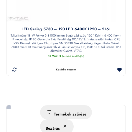
LED Szalag 5730 – 120 LED 6400K IP20 – 2161
Teljesítmény 18 W Fényerő 3 000 lumen Sugárzási szög 120 ° Kelvin 6 400 Kelvin
IP védettség IP 20 Garancia 2 év Feszültség DC:12V Színvisszaadási index (CRI)
>95 Dimmelhető Igen Chip típus SMD5730 Szerelhetőség Ragasztható Méret
5000 mm x 10 mm Energiaosztály A Tanúsítványok CE, ROHS LED-ek száma 120
db/méter Gyártó V-TAC
18 940
Ft
(készletről érdeklődjön)
Kosárba teszem
Termékek szűrése
Bezárás