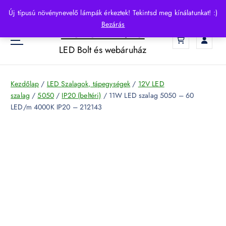
S
Új típusú növénynevelő lámpák érkeztek! Tekintsd meg kínálatunkat! :)
k
Bezárás
HelloLED.hu
i
0
p
LED Bolt és webáruház
t
o
c
Kezdőlap
/
LED Szalagok, tápegységek
/
12V LED
o
szalag
/
5050
/
IP20 (beltéri)
/ 11W LED szalag 5050 – 60
n
LED/m 4000K IP20 – 212143
t
e
n
t