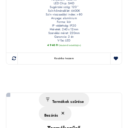
LED Chip: SMD
Sugárzási szög: 120 °
Színhőmérséklet: 6400K
Szín visszaadási index: >80
Anyaga: alumínium
Forma: kör
IP védettség: IP20
Méretek: 240 x 12mm
Szerelési méret: 220mm
Garancia: 2 év
V-Tac LED
4 940
Ft
(készletről érdeklődjön)
Kosárba teszem
Termékek szűrése
Bezárás