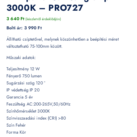
3000K – PRO727
3 640
Ft
(készletről érdeklődjön)
Bolti ár:
3 990 Ft
Állítható csíptetővel, melynek köszönhetően a beépítési méret
változtatható 75-100mm között.
Műszaki adatok:
Teljesítmény 12 W
Fényerő 750 lumen
Sugárzási szög 120 °
IP védettség IP 20
Garancia 5 év
Feszültség AC:200-265V,50/60Hz
Színhőmérséklet 3000K
Színvisszaadási index (CRI) >80
Szín Fehér
Forma Kör