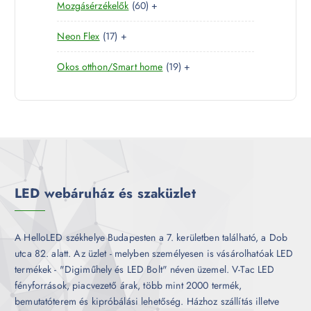
6
Mozgásérzékelők
60
+
t
r
é
k
0
e
m
k
1
Neon Flex
17
+
t
r
é
7
e
m
k
1
Okos otthon/Smart home
19
+
t
r
é
9
e
m
k
t
r
é
e
m
k
r
é
m
k
é
k
LED webáruház és szaküzlet
A HelloLED székhelye Budapesten a 7. kerületben található, a Dob
utca 82. alatt. Az üzlet - melyben személyesen is vásárolhatóak LED
termékek - "Digiműhely és LED Bolt" néven üzemel. V-Tac LED
fényforrások, piacvezető árak, több mint 2000 termék,
bemutatóterem és kipróbálási lehetőség. Házhoz szállítás illetve