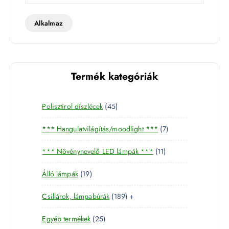
t
t
Alkalmaz
Termék kategóriák
4
Polisztirol díszlécek
45
5
7
*** Hangulatvilágítás/moodlight ***
7
t
t
e
1
*** Növénynevelő LED lámpák ***
11
e
r
1
r
m
1
Álló lámpák
19
t
m
é
9
e
é
k
1
Csillárok, lámpabúrák
189
+
t
r
k
8
e
m
2
Egyéb termékek
25
9
r
é