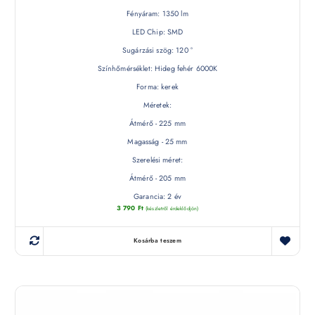
Fényáram: 1350 lm
LED Chip: SMD
Sugárzási szög: 120 °
Színhőmérséklet: Hideg fehér 6000K
Forma: kerek
Méretek:
Átmérő - 225 mm
Magasság - 25 mm
Szerelési méret:
Átmérő - 205 mm
Garancia: 2 év
3 790
Ft
(készletről érdeklődjön)
Kosárba teszem