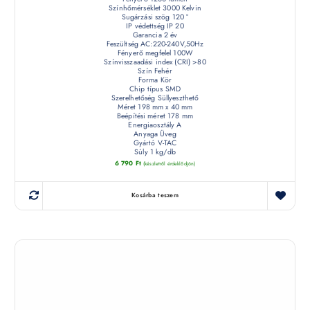
Színhőmérséklet 3000 Kelvin
Sugárzási szög 120 °
IP védettség IP 20
Garancia 2 év
Feszültség AC:220-240V,50Hz
Fényerő megfelel 100W
Színvisszaadási index (CRI) >80
Szín Fehér
Forma Kör
Chip típus SMD
Szerelhetőség Süllyeszthető
Méret 198 mm x 40 mm
Beépítési méret 178 mm
Energiaosztály A
Anyaga Üveg
Gyártó V-TAC
Súly 1 kg/db
6 790
Ft
(készletről érdeklődjön)
Kosárba teszem