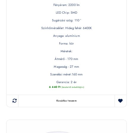
Fényáram: 2200 lm
LED Chip: SMD
Sugárzási szög: 110 °
Színhőmérséklet: Hideg fehér 6400K
Anyaga: alumínium
Forma: kör
Méretek:
Átmérő - 170 mm
Magasság - 27 mm
Szerelési méret:160 mm
Garancia: 2 év
6 440
Ft
(készletről érdeklődjön)
Kosárba teszem