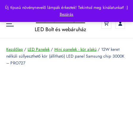
S
Új típusú növénynevelő lámpák érkeztek! Tekintsd meg kínálatunkat! :)
k
Bezárás
HelloLED.hu
i
0
p
LED Bolt és webáruház
t
o
c
Kezdőlap
/
LED Panelek
/
Mini panelek - kör alakú
/ 12W keret
o
nélküli süllyeszthető kör (állítható) LED panel Samsung chip 3000K
n
– PRO727
t
e
n
t