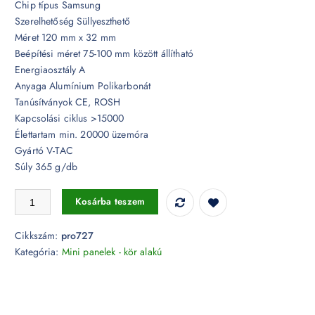
Chip típus Samsung
Szerelhetőség Süllyeszthető
Méret 120 mm x 32 mm
Beépítési méret 75-100 mm között állítható
Energiaosztály A
Anyaga Alumínium Polikarbonát
Tanúsítványok CE, ROSH
Kapcsolási ciklus >15000
Élettartam min. 20000 üzemóra
Gyártó V-TAC
Súly 365 g/db
12W keret nélküli süllyeszthető kör (állítható) LED panel Samsung ch
Kosárba teszem
Cikkszám:
pro727
Kategória:
Mini panelek - kör alakú