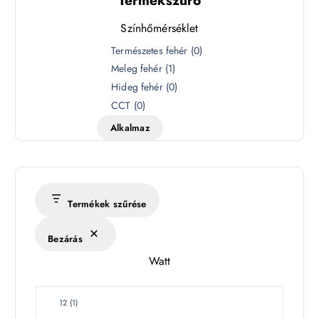
Termékszűrő
Színhőmérséklet
S
Természetes fehér
(
0
)
z
Meleg fehér
(
1
)
í
Hideg fehér
(
0
)
n
CCT
(
0
)
h
Alkalmaz
ő
m
é
r
s
Termékek szűrése
é
k
Bezárás
l
Watt
e
t
W
12
(
1
)
a