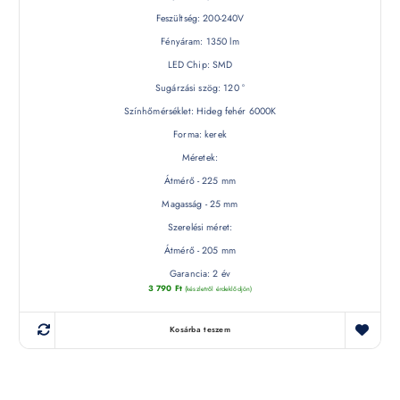
Feszültség: 200-240V
Fényáram: 1350 lm
LED Chip: SMD
Sugárzási szög: 120 °
Színhőmérséklet: Hideg fehér 6000K
Forma: kerek
Méretek:
Átmérő - 225 mm
Magasság - 25 mm
Szerelési méret:
Átmérő - 205 mm
Garancia: 2 év
3 790
Ft
(készletről érdeklődjön)
Kosárba teszem