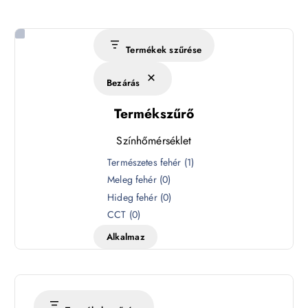
Termékek szűrése
Bezárás
Termékszűrő
Színhőmérséklet
S
Természetes fehér
(
1
)
z
Meleg fehér
(
0
)
í
Hideg fehér
(
0
)
n
CCT
(
0
)
h
Alkalmaz
ő
m
é
r
s