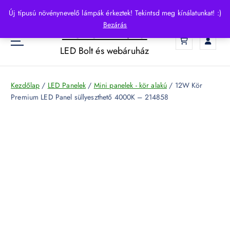
S
Új típusú növénynevelő lámpák érkeztek! Tekintsd meg kínálatunkat! :)
k
Bezárás
HelloLED.hu
i
0
p
LED Bolt és webáruház
t
o
c
Kezdőlap
/
LED Panelek
/
Mini panelek - kör alakú
/ 12W Kör
o
Premium LED Panel süllyeszthető 4000K – 214858
n
t
e
n
t