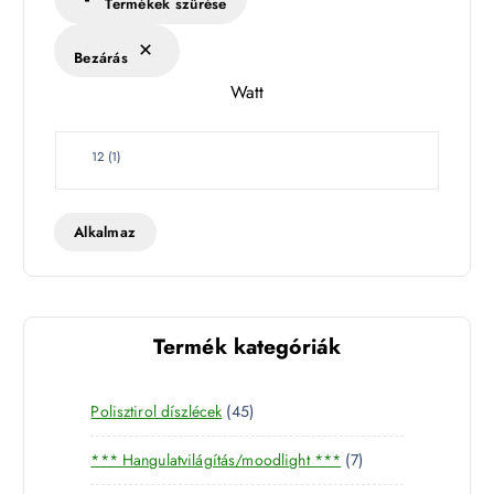
Termékek szűrése
é
k
Bezárás
l
Watt
e
t
W
12
(
1
)
a
t
t
Alkalmaz
Termék kategóriák
4
Polisztirol díszlécek
45
5
7
*** Hangulatvilágítás/moodlight ***
7
t
t
e