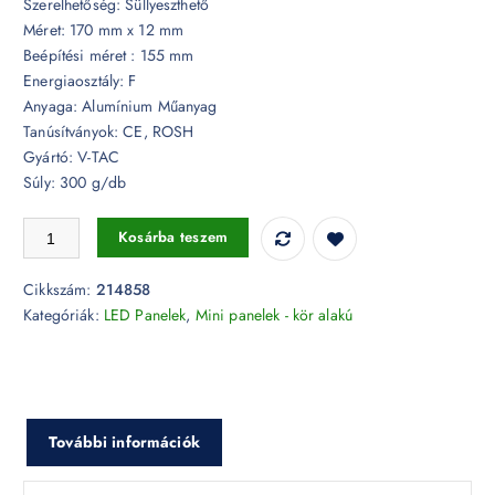
Szerelhetőség: Süllyeszthető
Méret: 170 mm x 12 mm
Beépítési méret : 155 mm
Energiaosztály: F
Anyaga: Alumínium Műanyag
Tanúsítványok: CE, ROSH
Gyártó: V-TAC
Súly: 300 g/db
12W Kör Premium LED Panel süllyeszthető 4000K - 214858 mennyiség
Kosárba teszem
Cikkszám:
214858
Kategóriák:
LED Panelek
,
Mini panelek - kör alakú
További információk