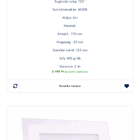
Sugárzási szög: 120 °
Színhőmérséklet: 4000K
Alakja: kör
Méretek:
Átmérő - 170 mm
Magasság - 25 mm
Szerelési méret: 155 mm
Súly 400 g/db
Garancia: 2 év
3 190
Ft
(készletről érdeklődjön)
Kosárba teszem