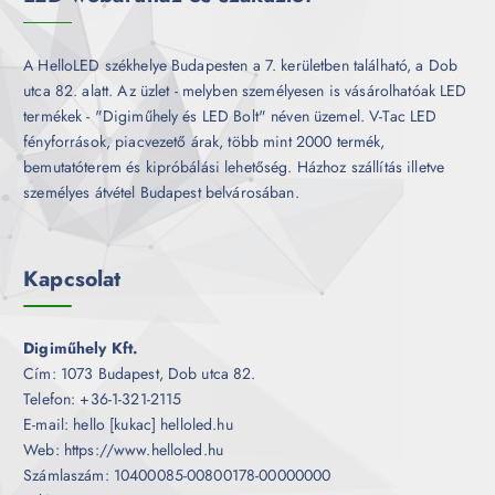
A HelloLED székhelye Budapesten a 7. kerületben található, a Dob
utca 82. alatt. Az üzlet - melyben személyesen is vásárolhatóak LED
termékek - "Digiműhely és LED Bolt" néven üzemel. V-Tac LED
fényforrások, piacvezető árak, több mint 2000 termék,
bemutatóterem és kipróbálási lehetőség. Házhoz szállítás illetve
személyes átvétel Budapest belvárosában.
Kapcsolat
Digiműhely Kft.
Cím: 1073 Budapest, Dob utca 82.
Telefon: +36-1-321-2115
E-mail: hello [kukac] helloled.hu
Web: https://www.helloled.hu
Számlaszám: 10400085-00800178-00000000