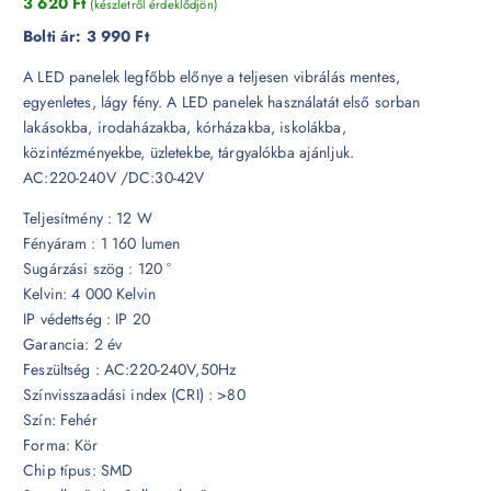
3 620
Ft
(készletről érdeklődjön)
Bolti ár:
3 990 Ft
A LED panelek legfőbb előnye a teljesen vibrálás mentes,
egyenletes, lágy fény. A LED panelek használatát első sorban
lakásokba, irodaházakba, kórházakba, iskolákba,
közintézményekbe, üzletekbe, tárgyalókba ajánljuk.
AC:220-240V /DC:30-42V
Teljesítmény : 12 W
Fényáram : 1 160 lumen
Sugárzási szög : 120 °
Kelvin: 4 000 Kelvin
IP védettség : IP 20
Garancia: 2 év
Feszültség : AC:220-240V,50Hz
Színvisszaadási index (CRI) : >80
Szín: Fehér
Forma: Kör
Chip típus: SMD