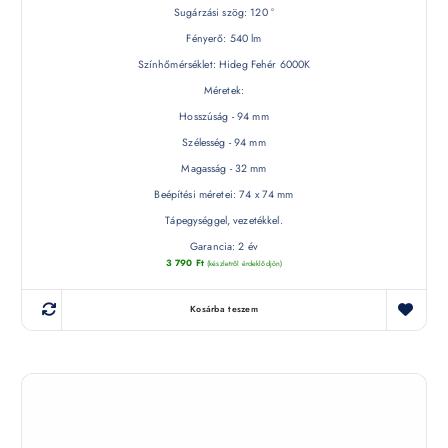
Sugárzási szög: 120 °
Fényerő: 540 lm
Színhőmérséklet: Hideg Fehér 6000K
Méretek:
Hosszúság - 94 mm
Szélesség - 94 mm
Magasság - 32 mm
Beépítési méretei: 74 x 74 mm
Tápegységgel, vezetékkel.
Garancia: 2 év
3 790
Ft
(készletről érdeklődjön)
Kosárba teszem