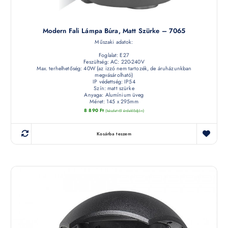
Modern Fali Lámpa Búra, Matt Szürke – 7065
Műszaki adatok:
Foglalat: E27
Feszültség: AC: 220-240V
Max. terhelhetőség: 40W (az izzó nem tartozék, de áruházunkban
megvásárolható)
IP védettség: IP54
Szín: matt szürke
Anyaga: Alumínium üveg
Méret: 145 x 295mm
8 890
Ft
(készletről érdeklődjön)
Kosárba teszem