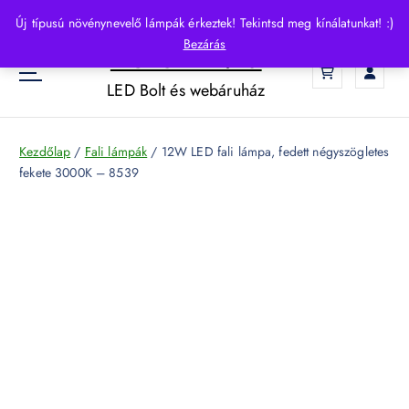
S
Új típusú növénynevelő lámpák érkeztek! Tekintsd meg kínálatunkat! :)
k
Bezárás
HelloLED.hu
i
0
p
LED Bolt és webáruház
t
o
c
Kezdőlap
/
Fali lámpák
/ 12W LED fali lámpa, fedett négyszögletes
o
fekete 3000K – 8539
n
t
e
n
t