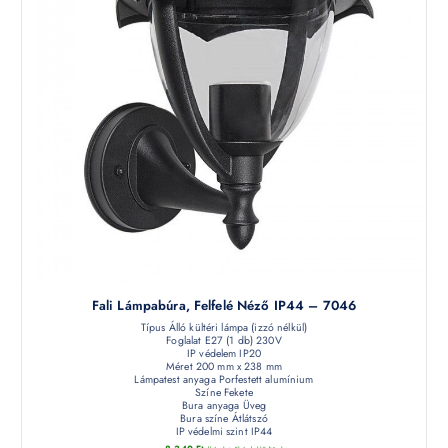
Fali Lámpabúra, Felfelé Néző IP44 – 7046
Típus Álló kültéri lámpa (izzó nélkül)
Foglalat E27 (1 db) 230V
IP védelem IP20
Méret 200 mm x 238 mm
Lámpatest anyaga Porfestett alumínium
Színe Fekete
Bura anyaga Üveg
Bura színe Átlátszó
IP védelmi szint IP44