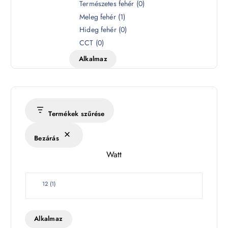
S
Természetes fehér
(
0
)
z
Meleg fehér
(
1
)
í
Hideg fehér
(
0
)
n
CCT
(
0
)
h
Alkalmaz
ő
m
é
r
s
Termékek szűrése
é
k
Bezárás
l
Watt
e
t
W
12
(
1
)
a
t
t
Alkalmaz