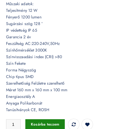
Műszaki adatok:
Teljesítmény 12 W
Fényerő 1200 lumen
Sugárzási szög 128 °
IP védettség IP 65
Garancia 2 év
Feszültség AC:220-240V,50Hz
Színhőmérséklet 3000K
Színvisszaadási index (CRI) >80
Szín Fekete
Forma Négyszög
Chip típus SMD
Szerelhetőség Felületre szerelhető
Méret 160 mm x 160 mm x 100 mm
Energiaosztály A
Anyaga Polikarbonát
Tanúsítványok CE, ROSH
12W LED fali lámpa, fedett négyszögletes fekete 3000K - 8539 mennyi
Kosárba teszem