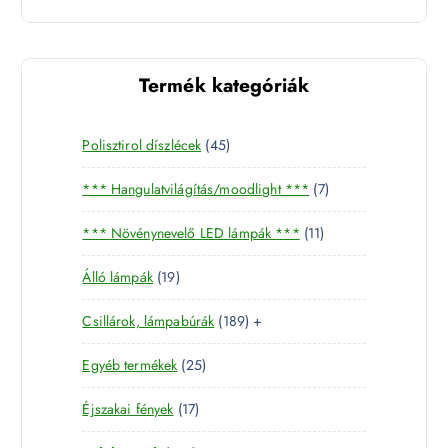
Termék kategóriák
4
Polisztirol díszlécek
45
5
7
*** Hangulatvilágítás/moodlight ***
7
t
t
e
1
*** Növénynevelő LED lámpák ***
11
e
r
1
r
m
1
Álló lámpák
19
t
m
é
9
e
é
k
1
Csillárok, lámpabúrák
189
+
t
r
k
8
e
m
2
Egyéb termékek
25
9
r
é
5
t
m
k
1
Éjszakai fények
17
t
e
é
7
e
r
k