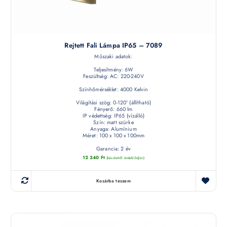
Rejtett Fali Lámpa IP65 – 7089
Műszaki adatok:
Teljesítmény: 6W
Feszültség: AC: 220-240V
Színhőmérséklet: 4000 Kelvin
Világítási szög: 0-120° (állítható)
Fényerő: 660 lm
IP védettség: IP65 (vízálló)
Szín: matt szürke
Anyaga: Alumínium
Méret: 100 x 100 x 100mm
Garancia: 2 év
12 340
Ft
(készletről érdeklődjön)
Kosárba teszem