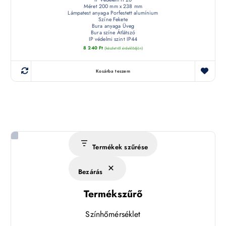
Méret 200 mm x 238 mm
Lámpatest anyaga Porfestett alumínium
Színe Fekete
Bura anyaga Üveg
Bura színe Átlátszó
IP védelmi szint IP44
8 240
Ft
(készletről érdeklődjön)
Kosárba teszem
Termékek szűrése
Bezárás
Termékszűrő
Színhőmérséklet