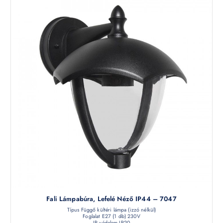
Fali Lámpabúra, Lefelé Néző IP44 – 7047
Típus Függő kültéri lámpa (izzó nélkül)
Foglalat E27 (1 db) 230V
IP védelem IP20