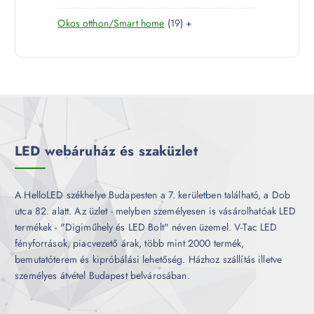
7
e
m
k
1
Okos otthon/Smart home
19
+
t
r
é
9
e
m
k
t
r
é
e
m
k
r
é
m
k
é
k
LED webáruház és szaküzlet
A HelloLED székhelye Budapesten a 7. kerületben található, a Dob
utca 82. alatt. Az üzlet - melyben személyesen is vásárolhatóak LED
termékek - "Digiműhely és LED Bolt" néven üzemel. V-Tac LED
fényforrások, piacvezető árak, több mint 2000 termék,
bemutatóterem és kipróbálási lehetőség. Házhoz szállítás illetve
személyes átvétel Budapest belvárosában.