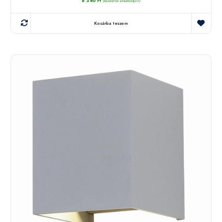
8 340
Ft
(készletről érdeklődjön)
Kosárba teszem