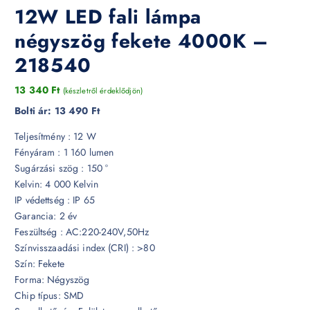
12W LED fali lámpa
négyszög fekete 4000K –
218540
13 340
Ft
(készletről érdeklődjön)
Bolti ár:
13 490 Ft
Teljesítmény : 12 W
Fényáram : 1 160 lumen
Sugárzási szög : 150 °
Kelvin: 4 000 Kelvin
IP védettség : IP 65
Garancia: 2 év
Feszültség : AC:220-240V,50Hz
Színvisszaadási index (CRI) : >80
Szín: Fekete
Forma: Négyszög
Chip típus: SMD