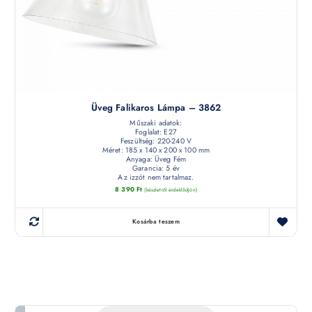
Üveg Falikaros Lámpa – 3862
Műszaki adatok:
Foglalat: E27
Feszültség: 220-240 V
Méret: 185 x 140 x 200 x 100 mm
Anyaga: Üveg Fém
Garancia: 5 év
Az izzót nem tartalmaz.
8 390
Ft
(készletről érdeklődjön)
Kosárba teszem