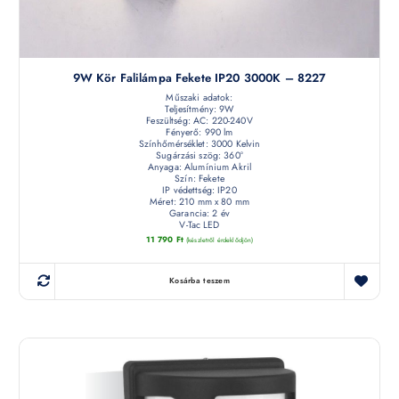
9W Kör Falilámpa Fekete IP20 3000K – 8227
Műszaki adatok:
Teljesítmény: 9W
Feszültség: AC: 220-240V
Fényerő: 990 lm
Színhőmérséklet: 3000 Kelvin
Sugárzási szög: 360°
Anyaga: Alumínium Akril
Szín: Fekete
IP védettség: IP20
Méret: 210 mm x 80 mm
Garancia: 2 év
V-Tac LED
11 790
Ft
(készletről érdeklődjön)
Kosárba teszem