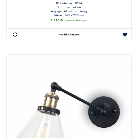
IP védettség: IP54
Szín: matt fekete
Anyaga: Alumínium üveg
Méret: 145 x 295mm
8 890
Ft
(készletről érdeklődjön)
Kosárba teszem