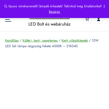
S
Új típusú növénynevelő lámpák érkeztek! Tekintsd meg kínálatunkat! :)
k
Bezárás
HelloLED.hu
i
0
p
LED Bolt és webáruház
t
o
c
Kezdőlap
/
Kültéri, kerti, napelemes
/
Kerti világítótestek
/ 12W
o
LED fali lámpa négyszög fekete 4000K – 218540
n
t
e
n
t