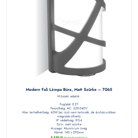
Modern Fali Lámpa Búra, Matt Szürke – 7065
Műszaki adatok:
Foglalat: E27
Feszültség: AC: 220-240V
Max. terhelhetőség: 40W (az izzó nem tartozék, de áruházunkban
megvásárolható)
IP védettség: IP54
Szín: matt szürke
Anyaga: Alumínium üveg
Méret: 145 x 295mm
8 890
Ft
(készletről érdeklődjön)