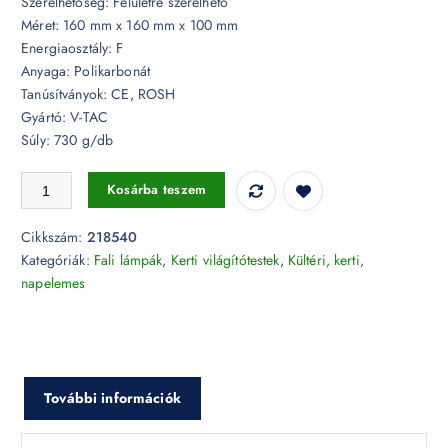
Szerelhetőség: Felületre szerelhető
Méret: 160 mm x 160 mm x 100 mm
Energiaosztály: F
Anyaga: Polikarbonát
Tanúsítványok: CE, ROSH
Gyártó: V-TAC
Súly: 730 g/db
12W LED fali lámpa négyszög fekete 4000K - 218540 mennyiség
Kosárba teszem
Cikkszám:
218540
Kategóriák:
Fali lámpák
,
Kerti világítótestek
,
Kültéri, kerti,
napelemes
További információk