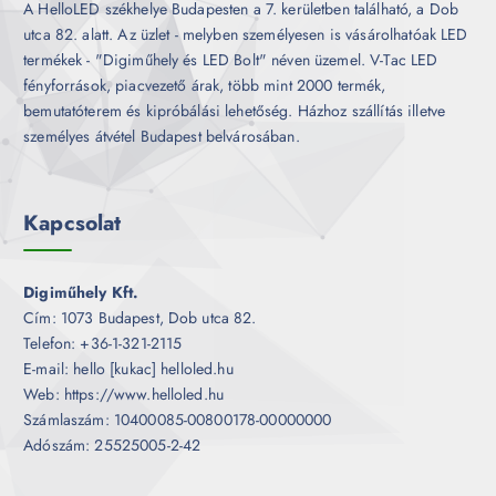
A HelloLED székhelye Budapesten a 7. kerületben található, a Dob
utca 82. alatt. Az üzlet - melyben személyesen is vásárolhatóak LED
termékek - "Digiműhely és LED Bolt" néven üzemel. V-Tac LED
fényforrások, piacvezető árak, több mint 2000 termék,
bemutatóterem és kipróbálási lehetőség. Házhoz szállítás illetve
személyes átvétel Budapest belvárosában.
Kapcsolat
Digiműhely Kft.
Cím: 1073 Budapest, Dob utca 82.
Telefon: +36-1-321-2115
E-mail: hello [kukac] helloled.hu
Web: https://www.helloled.hu
Számlaszám: 10400085-00800178-00000000
Adószám: 25525005-2-42