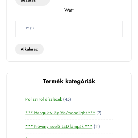
Bezárás
l
Watt
e
t
W
12
(
1
)
a
t
t
Alkalmaz
Termék kategóriák
4
Polisztirol díszlécek
45
5
7
*** Hangulatvilágítás/moodlight ***
7
t
t
e
1
*** Növénynevelő LED lámpák ***
11
e
r
1
r
m