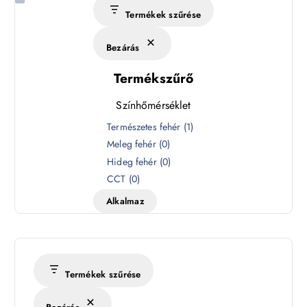
Termékek szűrése
Bezárás
Termékszűrő
Színhőmérséklet
S
Természetes fehér
(
1
)
z
Meleg fehér
(
0
)
í
Hideg fehér
(
0
)
n
CCT
(
0
)
h
Alkalmaz
ő
m
é
r
s
Termékek szűrése
é
k