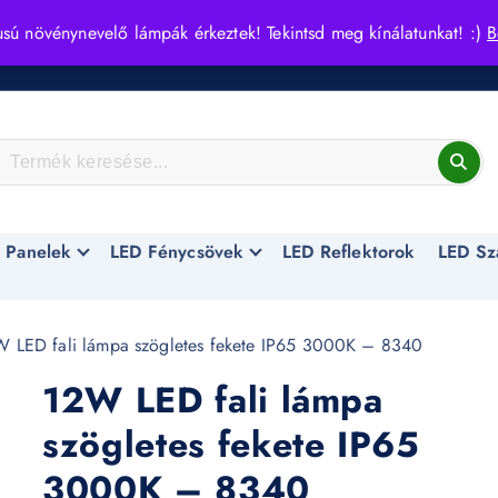
usú növénynevelő lámpák érkeztek! Tekintsd meg kínálatunkat! :)
B
 Panelek
LED Fénycsövek
LED Reflektorok
LED Sz
 LED fali lámpa szögletes fekete IP65 3000K – 8340
12W LED fali lámpa
szögletes fekete IP65
3000K – 8340