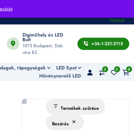
Fiók
ezárás
Kosár
Pénztár
Digiműhely és LED
Bolt
+36-1-321-2115
1073 Budapest, Dob
utca 82.
alagok, tápegységek
LED Spot
0
0
0
Növénynevelő LED
Termékek szűrése
Bezárás