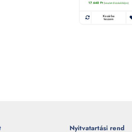
17 440
Ft
(készletről érdeklődjön)
Kosárba
teszem
t
Nyitvatartási rend