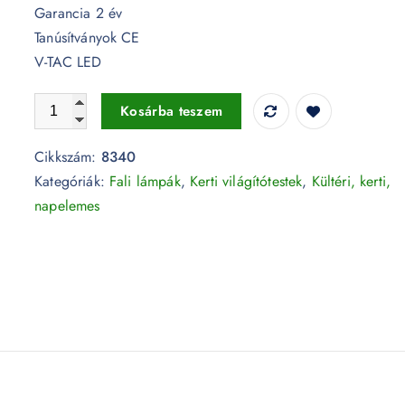
Garancia 2 év
Tanúsítványok CE
V-TAC LED
12W LED fali lámpa szögletes fekete IP65 3000K - 8340 
Kosárba teszem
Cikkszám:
8340
Kategóriák:
Fali lámpák
,
Kerti világítótestek
,
Kültéri, kerti,
napelemes