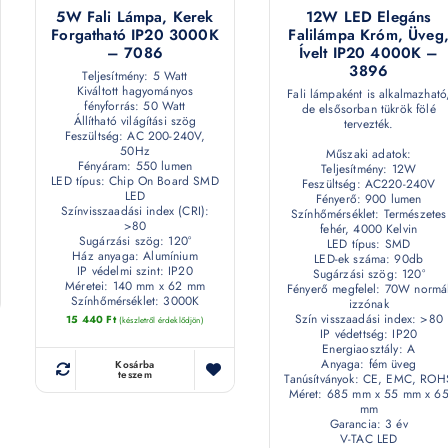
5W Fali Lámpa, Kerek
12W LED Elegáns
Forgatható IP20 3000K
Falilámpa Króm, Üveg
– 7086
Ívelt IP20 4000K –
3896
Teljesítmény: 5 Watt
Kiváltott hagyományos
Fali lámpaként is alkalmazható
fényforrás: 50 Watt
de elsősorban tükrök fölé
Állítható világítási szög
tervezték.
Feszültség: AC 200-240V,
50Hz
Műszaki adatok:
Fényáram: 550 lumen
Teljesítmény: 12W
LED típus: Chip On Board SMD
Feszültség: AC220-240V
LED
Fényerő: 900 lumen
Színvisszaadási index (CRI):
Színhőmérséklet: Természetes
>80
fehér, 4000 Kelvin
Sugárzási szög: 120°
LED típus: SMD
Ház anyaga: Alumínium
LED-ek száma: 90db
IP védelmi szint: IP20
Sugárzási szög: 120°
Méretei: 140 mm x 62 mm
Fényerő megfelel: 70W normá
Színhőmérséklet: 3000K
izzónak
Szín visszaadási index: >80
15 440
Ft
(készletről érdeklődjön)
IP védettség: IP20
Energiaosztály: A
Anyaga: fém üveg
Kosárba
teszem
Tanúsítványok: CE, EMC, ROH
Méret: 685 mm x 55 mm x 6
mm
Garancia: 3 év
V-TAC LED