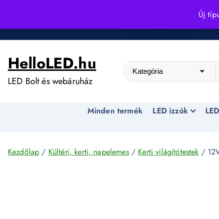
S
Új típ
k
Kedvező árak egész évben!
i
p
HelloLED.hu
t
o
LED Bolt és webáruház
c
o
Minden termék
LED izzók
LED
n
t
e
n
Kezdőlap
/
Kültéri, kerti, napelemes
/
Kerti világítótestek
/ 12W
t