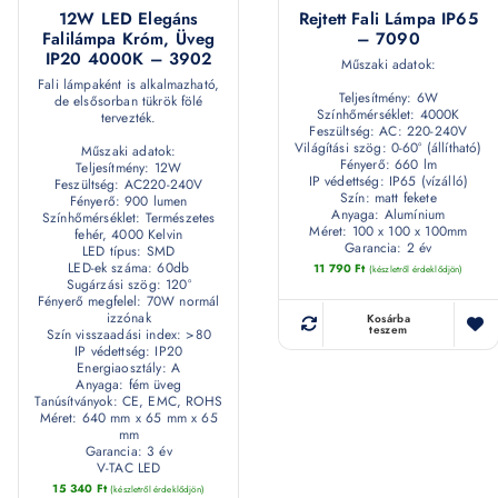
12W LED Elegáns
Rejtett Fali Lámpa IP65
Falilámpa Króm, Üveg
– 7090
IP20 4000K – 3902
Műszaki adatok:
Fali lámpaként is alkalmazható,
Teljesítmény: 6W
de elsősorban tükrök fölé
Színhőmérséklet: 4000K
tervezték.
Feszültség: AC: 220-240V
Világítási szög: 0-60° (állítható)
Műszaki adatok:
Fényerő: 660 lm
Teljesítmény: 12W
IP védettség: IP65 (vízálló)
Feszültség: AC220-240V
Szín: matt fekete
Fényerő: 900 lumen
Anyaga: Alumínium
Színhőmérséklet: Természetes
Méret: 100 x 100 x 100mm
fehér, 4000 Kelvin
Garancia: 2 év
LED típus: SMD
LED-ek száma: 60db
11 790
Ft
(készletről érdeklődjön)
Sugárzási szög: 120°
Fényerő megfelel: 70W normál
izzónak
Kosárba
teszem
Szín visszaadási index: >80
IP védettség: IP20
Energiaosztály: A
Anyaga: fém üveg
Tanúsítványok: CE, EMC, ROHS
Méret: 640 mm x 65 mm x 65
mm
Garancia: 3 év
V-TAC LED
15 340
Ft
(készletről érdeklődjön)