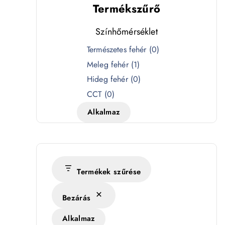
Termékszűrő
Színhőmérséklet
S
Természetes fehér
(
0
)
z
Meleg fehér
(
1
)
í
Hideg fehér
(
0
)
n
CCT
(
0
)
h
Alkalmaz
ő
m
é
r
s
Termékek szűrése
é
Bezárás
k
l
Alkalmaz