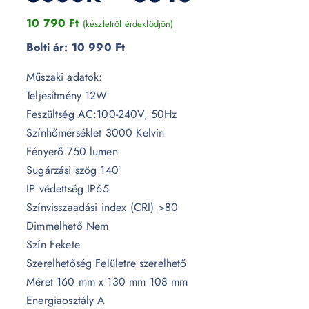
10 790
Ft
(készletről érdeklődjön)
Bolti ár:
10 990 Ft
Műszaki adatok:
Teljesítmény 12W
Feszültség AC:100-240V, 50Hz
Színhőmérséklet 3000 Kelvin
Fényerő 750 lumen
Sugárzási szög 140°
IP védettség IP65
Színvisszaadási index (CRI) >80
Dimmelhető Nem
Szín Fekete
Szerelhetőség Felületre szerelhető
Méret 160 mm x 130 mm 108 mm
Energiaosztály A