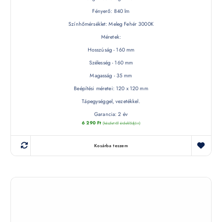
Fényerő: 840 lm
Színhőmérséklet: Meleg Fehér 3000K
Méretek:
Hosszúság - 160 mm
Szélesség - 160 mm
Magasság - 35 mm
Beépítési méretei: 120 x 120 mm
Tápegységgel, vezetékkel.
Garancia: 2 év
6 290
Ft
(készletről érdeklődjön)
Kosárba teszem