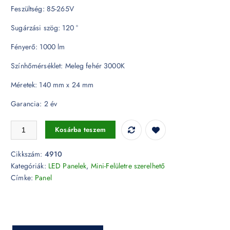
Feszültség: 85-265V
Sugárzási szög: 120 °
Fényerő: 1000 lm
Színhőmérséklet: Meleg fehér 3000K
Méretek: 140 mm x 24 mm
Garancia: 2 év
12W LED Felületre szerelhető Panel - kör alakú 3000K 4910 mennyiség
Kosárba teszem
Cikkszám:
4910
Kategóriák:
LED Panelek
,
Mini-Felületre szerelhető
Címke:
Panel