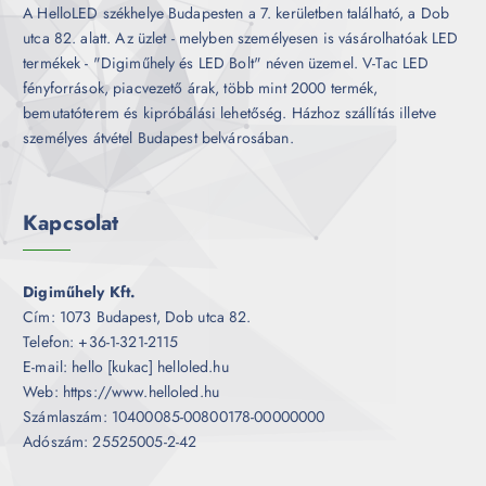
A HelloLED székhelye Budapesten a 7. kerületben található, a Dob
utca 82. alatt. Az üzlet - melyben személyesen is vásárolhatóak LED
termékek - "Digiműhely és LED Bolt" néven üzemel. V-Tac LED
fényforrások, piacvezető árak, több mint 2000 termék,
bemutatóterem és kipróbálási lehetőség. Házhoz szállítás illetve
személyes átvétel Budapest belvárosában.
Kapcsolat
Digiműhely Kft.
Cím: 1073 Budapest, Dob utca 82.
Telefon: +36-1-321-2115
E-mail: hello [kukac] helloled.hu
Web: https://www.helloled.hu
Számlaszám: 10400085-00800178-00000000
Adószám: 25525005-2-42