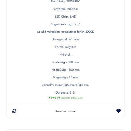
Feszültség: 200-240V
Fényáram: 2000 lm
LED Chip: SMD
Sugárzási szög: 120 °
Színhőmérséklet: természetes fehér 4000K
Anyaga: alumínium
Forma: négyzet
Méretek:
Szélesség - 300 mm
Hosszúság - 300 mm
Magasság - 25 mm
Szerelési méret:285 mm x 285 mm
Garancia: 2 év
7 940
Ft
(készletről érdeklődjön)
Kosárba teszem