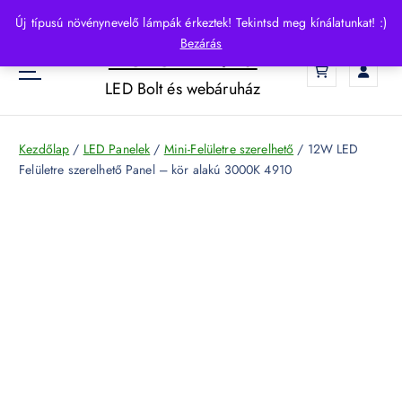
S
Új típusú növénynevelő lámpák érkeztek! Tekintsd meg kínálatunkat! :)
k
Bezárás
HelloLED.hu
i
0
p
LED Bolt és webáruház
t
o
c
Kezdőlap
/
LED Panelek
/
Mini-Felületre szerelhető
/ 12W LED
o
Felületre szerelhető Panel – kör alakú 3000K 4910
n
t
e
n
t