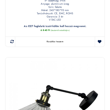
IP védettség: IP44
Anyaga: alumínium üveg
Szín: fekete
Méret: 245*180*93 mm
Tanúsítványok: CE, EMC, ROHS
Garancia: 3 év
V-TAC LED
Az E27 foglalatú izzót külön kell hozzá megvenni.
6 840
Ft
(készletről érdeklődjön)
Kosárba teszem