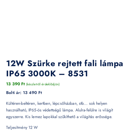
12W Szürke rejtett fali lámpa
IP65 3000K – 8531
13 390
Ft
(készletről érdeklődjön)
Bolti ár:
13 490 Ft
Kültéren-beltéren, kertben, lépcsőházban, stb… sok helyen
használható, IP65-ös védettségű lámpa. Alulra-felülre is világít
egyszerre. Kis lemez lapokkal szűkíthető a világítás erőssége.
Teljesítmény 12 W