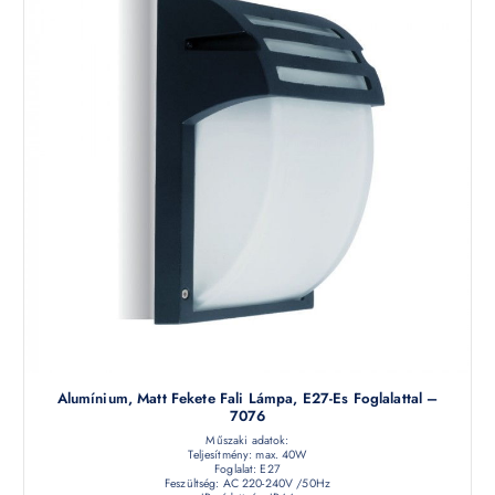
Alumínium, Matt Fekete Fali Lámpa, E27-Es Foglalattal –
7076
Műszaki adatok:
Teljesítmény: max. 40W
Foglalat: E27
Feszültség: AC 220-240V /50Hz