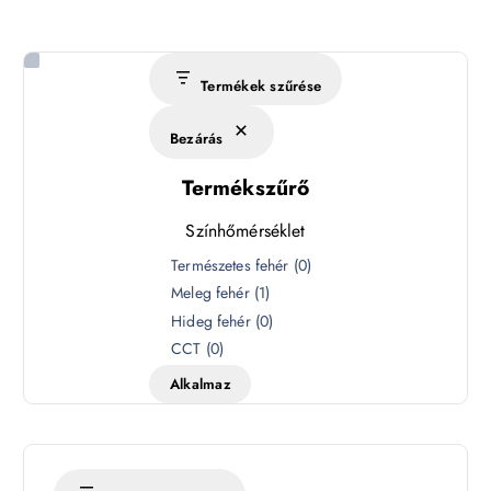
Termékek szűrése
Bezárás
Termékszűrő
Színhőmérséklet
S
Természetes fehér
(
0
)
z
Meleg fehér
(
1
)
í
Hideg fehér
(
0
)
n
CCT
(
0
)
h
Alkalmaz
ő
m
é
r
s