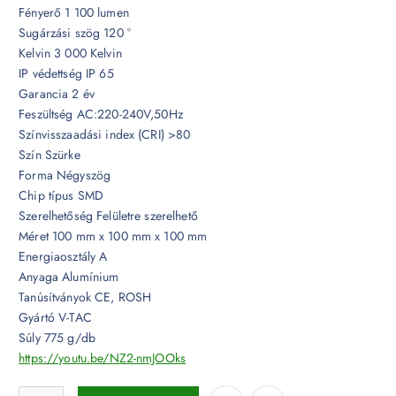
Fényerő 1 100 lumen
Sugárzási szög 120 °
Kelvin 3 000 Kelvin
IP védettség IP 65
Garancia 2 év
Feszültség AC:220-240V,50Hz
Színvisszaadási index (CRI) >80
Szín Szürke
Forma Négyszög
Chip típus SMD
Szerelhetőség Felületre szerelhető
Méret 100 mm x 100 mm x 100 mm
Energiaosztály A
Anyaga Alumínium
Tanúsítványok CE, ROSH
Gyártó V-TAC
Súly 775 g/db
https://youtu.be/NZ2-nmJOOks
12W Szürke rejtett fali lámpa IP65 3000K - 8531 mennyiség