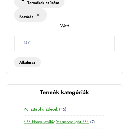
Termékek szűrése
é
k
Bezárás
l
Watt
e
t
W
12
(
1
)
a
t
t
Alkalmaz
Termék kategóriák
4
Polisztirol díszlécek
45
5
7
*** Hangulatvilágítás/moodlight ***
7
t
t
e