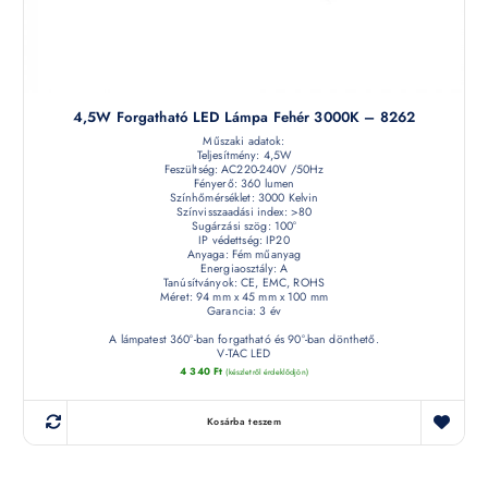
4,5W Forgatható LED Lámpa Fehér 3000K – 8262
Műszaki adatok:
Teljesítmény: 4,5W
Feszültség: AC220-240V /50Hz
Fényerő: 360 lumen
Színhőmérséklet: 3000 Kelvin
Színvisszaadási index: >80
Sugárzási szög: 100°
IP védettség: IP20
Anyaga: Fém műanyag
Energiaosztály: A
Tanúsítványok: CE, EMC, ROHS
Méret: 94 mm x 45 mm x 100 mm
Garancia: 3 év
A lámpatest 360°-ban forgatható és 90°-ban dönthető.
V-TAC LED
4 340
Ft
(készletről érdeklődjön)
Kosárba teszem