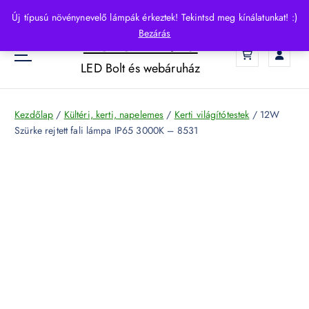
S
Új típusú növénynevelő lámpák érkeztek! Tekintsd meg kínálatunkat! :)
k
Bezárás
HelloLED.hu
i
0
p
LED Bolt és webáruház
t
o
c
Kezdőlap
/
Kültéri, kerti, napelemes
/
Kerti világítótestek
/ 12W
o
Szürke rejtett fali lámpa IP65 3000K – 8531
n
t
e
n
t