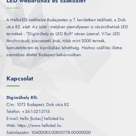
LED webáruház és szaküzlet
A HelloLED székhelye Budapesten a 7. kerületben található, a Dob
utca 82. alatt. Az üzlet - melyben személyesen is vásárolhatóak LED
termékek - "Digiműhely és LED Bolt" néven üzemel. V-Tac LED
fényforrások, piacvezető árak, több mint 2000 termék,
bemutatóterem és kipróbálási lehetőség. Házhoz szállítás illetve
személyes átvétel Budapest belvárosában.
Kapcsolat
Digiműhely Kft.
Cím: 1073 Budapest, Dob utca 82.
Telefon: +36-1-321-2115
E-mail: hello [kukac] helloled.hu
Web: https://www.helloled.hu
Számlaszám: 10400085-00800178-00000000