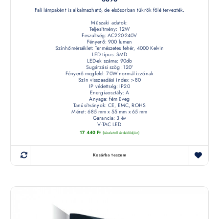
Fali lámpaként is alkalmazható, de elsősorban tükrök fölé tervezték.
Műszaki adatok:
Teljesítmény: 12W
Feszültség: AC220-240V
Fényerő: 900 lumen
Színhőmérséklet: Természetes fehér, 4000 Kelvin
LED típus: SMD
LED-ek száma: 90db
Sugárzási szög: 120°
Fényerő megfelel: 70W normál izzónak
Szín visszaadási index: >80
IP védettség: IP20
Energiaosztály: A
Anyaga: fém üveg
Tanúsítványok: CE, EMC, ROHS
Méret: 685 mm x 55 mm x 65 mm
Garancia: 3 év
V-TAC LED
17 440
Ft
(készletről érdeklődjön)
Kosárba teszem