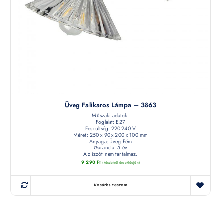
Üveg Falikaros Lámpa – 3863
Műszaki adatok:
Foglalat: E27
Feszültség: 220-240 V
Méret: 250 x 90 x 200 x 100 mm
Anyaga: Üveg Fém
Garancia: 5 év
Az izzót nem tartalmaz.
9 290
Ft
(készletről érdeklődjön)
Kosárba teszem