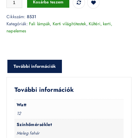
Kosárba teszem
Cikkszám:
8531
Kategóriák:
Fali lámpák
,
Kerti világítótestek
,
Kültéri, kerti,
napelemes
További információk
További információk
Watt
12
Színhőmérséklet
Meleg fehér