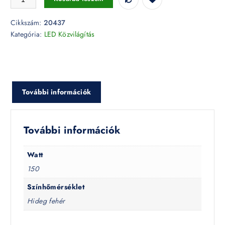
Cikkszám:
20437
Kategória:
LED Közvilágítás
További információk
További információk
Watt
150
Színhőmérséklet
Hideg fehér