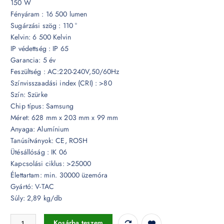
150 W
Fényáram : 16 500 lumen
Sugárzási szög : 110 °
Kelvin: 6 500 Kelvin
IP védettség : IP 65
Garancia: 5 év
Feszültség : AC:220-240V,50/60Hz
Színvisszaadási index (CRI) : >80
Szín: Szürke
Chip típus: Samsung
Méret: 628 mm x 203 mm x 99 mm
Anyaga: Alumínium
Tanúsítványok: CE, ROSH
Ütésállóság : IK 06
Kapcsolási ciklus: >25000
Élettartam: min. 30000 üzemóra
Gyártó: V-TAC
Súly: 2,89 kg/db
150W LED alkonykapcsolós közvilágítás adapterrel Samsung chip 65
Kosárba teszem