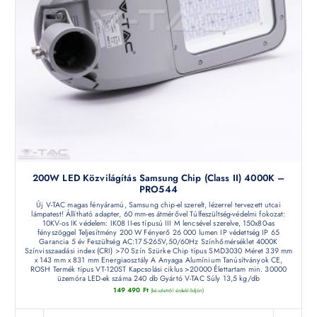
200W LED Közvilágítás Samsung Chip (Class II) 4000K –
PRO544
Új V-TAC magas fényáramú, Samsung chip-el szerelt, lézerrel tervezett utcai
lámpatest! Állítható adapter, 60 mm-es átmérővel Túlfeszültség-védelmi fokozat:
10KV-os IK védelem: IK08 II-es típusú III M lencsével szerelve, 150x80-as
fényszöggel Teljesítmény 200 W Fényerő 26 000 lumen IP védettség IP 65
Garancia 5 év Feszültség AC:175-265V,50/60Hz Színhőmérséklet 4000K
Színvisszaadási index (CRI) >70 Szín Szürke Chip típus SMD3030 Méret 339 mm
x 143 mm x 831 mm Energiaosztály A Anyaga Alumínium Tanúsítványok CE,
ROSH Termék típus VT-120ST Kapcsolási ciklus >20000 Élettartam min. 30000
üzemóra LED-ek száma 240 db Gyártó V-TAC Súly 13,5 kg/db
149 490
Ft
(készletről érdeklődjön)