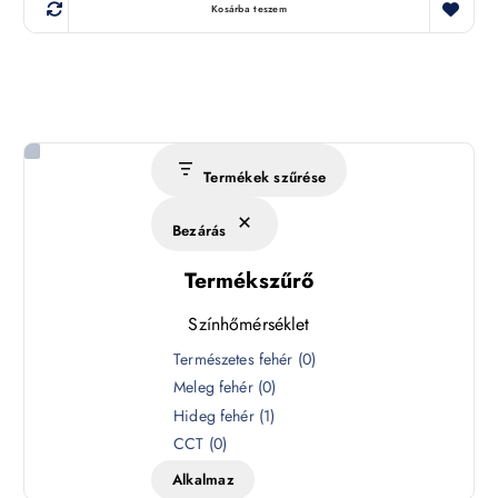
Kosárba teszem
Termékek szűrése
Bezárás
Termékszűrő
Színhőmérséklet
S
Természetes fehér
(
0
)
z
Meleg fehér
(
0
)
í
Hideg fehér
(
1
)
n
CCT
(
0
)
h
Alkalmaz
ő