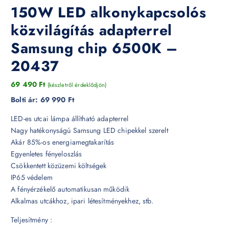
150W LED alkonykapcsolós
közvilágítás adapterrel
Samsung chip 6500K –
20437
69 490
Ft
(készletről érdeklődjön)
Bolti ár:
69 990 Ft
LED-es utcai lámpa állítható adapterrel
Nagy hatékonyságú Samsung LED chipekkel szerelt
Akár 85%-os energiamegtakarítás
Egyenletes fényeloszlás
Csökkentett közüzemi költségek
IP65 védelem
A fényérzékelő automatikusan működik
Alkalmas utcákhoz, ipari létesítményekhez, stb.
Teljesítmény :