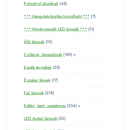
4
Polisztirol díszlécek
45
5
7
*** Hangulatvilágítás/moodlight ***
7
t
t
e
1
*** Növénynevelő LED lámpák ***
11
e
r
1
r
m
1
Álló lámpák
19
t
m
é
9
e
é
k
1
Csillárok, lámpabúrák
189
+
t
r
k
8
e
m
2
Egyéb termékek
25
9
r
é
5
t
m
k
1
Éjszakai fények
17
t
e
é
7
e
r
k
3
Fali lámpák
318
t
r
m
1
e
m
é
3
Kültéri, kerti, napelemes
334
+
8
r
é
k
3
t
m
k
5
LED Asztali lámpák
55
4
e
é
5
t
r
k