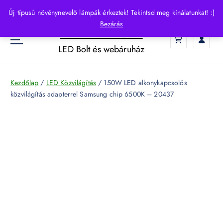
S
Új típusú növénynevelő lámpák érkeztek! Tekintsd meg kínálatunkat! :)
k
Bezárás
HelloLED.hu
i
0
p
LED Bolt és webáruház
t
o
c
Kezdőlap
/
LED Közvilágítás
/ 150W LED alkonykapcsolós
o
közvilágítás adapterrel Samsung chip 6500K – 20437
n
t
e
n
t