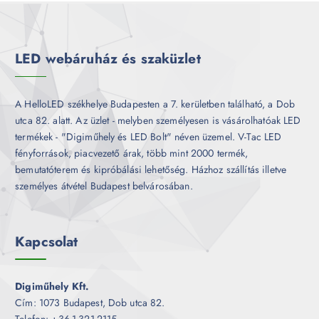
m
k
é
k
LED webáruház és szaküzlet
A HelloLED székhelye Budapesten a 7. kerületben található, a Dob
utca 82. alatt. Az üzlet - melyben személyesen is vásárolhatóak LED
termékek - "Digiműhely és LED Bolt" néven üzemel. V-Tac LED
fényforrások, piacvezető árak, több mint 2000 termék,
bemutatóterem és kipróbálási lehetőség. Házhoz szállítás illetve
személyes átvétel Budapest belvárosában.
Kapcsolat
Digiműhely Kft.
Cím: 1073 Budapest, Dob utca 82.