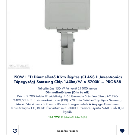
150W LED Dimmelhető Közvilágítás (CLASS II,Inventronics
Tápegység) Samsung Chip 140lm/W A 5700K – PRO888
Teljesítmény 150 W Fényerő 21 000 lumen
Dimmelhető Igen (Dim to off)
Kelvin 5 700 Kelvin IP védettség IP 65 Garancia 5 év Feszültség AC:220-
240V,50Hz Színvisszaadási index (CRI) >70 Szín Szürke Chip típus Samsung
Méret 746.4 mm x 300 mm x 85 mm Energiaosztály A Anyaga Alumínium
Tanúsítványok CE, ROSH Élettartam min. 30000 üzemóra Gyártó V-TAC Súly 8,31
kg/db
146 990
Ft
(készletről érdeklődjön)
Kosárba teszem