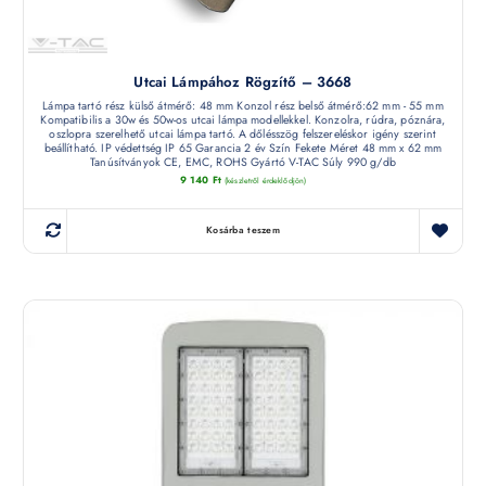
Utcai Lámpához Rögzítő – 3668
Lámpa tartó rész külső átmérő: 48 mm Konzol rész belső átmérő:62 mm - 55 mm
Kompatibilis a 30w és 50w-os utcai lámpa modellekkel. Konzolra, rúdra, póznára,
oszlopra szerelhető utcai lámpa tartó. A dőlésszög felszereléskor igény szerint
beállítható. IP védettség IP 65 Garancia 2 év Szín Fekete Méret 48 mm x 62 mm
Tanúsítványok CE, EMC, ROHS Gyártó V-TAC Súly 990 g/db
9 140
Ft
(készletről érdeklődjön)
Kosárba teszem