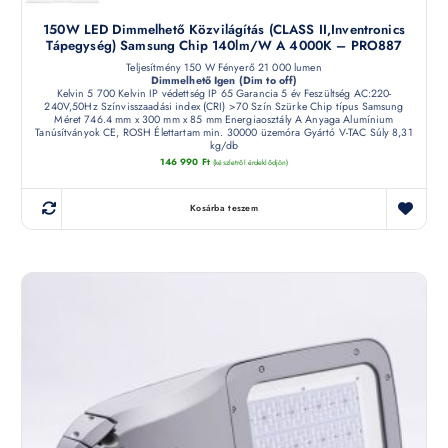
150W LED Dimmelhető Közvilágítás (CLASS II,Inventronics
Tápegység) Samsung Chip 140lm/W A 4000K – PRO887
Teljesítmény 150 W Fényerő 21 000 lumen
Dimmelhető Igen (Dim to off)
Kelvin 5 700 Kelvin IP védettség IP 65 Garancia 5 év Feszültség AC:220-
240V,50Hz Színvisszaadási index (CRI) >70 Szín Szürke Chip típus Samsung
Méret 746.4 mm x 300 mm x 85 mm Energiaosztály A Anyaga Alumínium
Tanúsítványok CE, ROSH Élettartam min. 30000 üzemóra Gyártó V-TAC Súly 8,31
kg/db
146 990
Ft
(készletről érdeklődjön)
Kosárba teszem