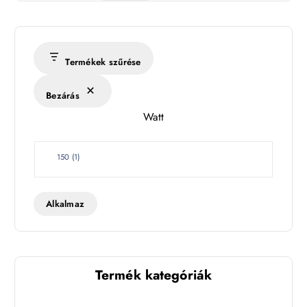
m
é
r
s
Termékek szűrése
é
k
Bezárás
l
Watt
e
t
W
150
(
1
)
a
t
t
Alkalmaz
Termék kategóriák