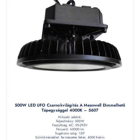
500W LED UFO Csarnokvilágítás A Meanwell Dimmelhető
Tápegységgel 4000K – 5607
Műszaki adatok:
Teljesítmény: 500W
Feszültség: AC: 90-295V
Fényerő: 65000 lm
Sugárzási szög: 120°
Színhőmérséklet: Természetes fehér, 4000 Kelvin