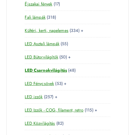
1
Éjszakai fények
17
t
e
é
7
e
r
k
3
Fali lámpák
318
t
r
m
1
e
m
é
3
Kültéri, kerti, napelemes
334
+
8
r
é
k
3
t
m
k
5
LED Asztali lámpák
55
4
e
é
5
t
r
k
5
LED Bútorvilágítók
50
+
t
e
m
0
e
r
é
4
LED Csarnokvilágítás
48
t
r
m
k
8
e
m
é
5
LED Fénycsövek
53
+
t
r
é
k
3
e
m
k
2
LED izzók
257
+
t
r
é
5
e
m
k
1
LED Izzók - COG, filament, retro
115
+
7
r
é
1
t
m
k
8
LED Közvilágítás
82
5
e
é
2
t
r
k