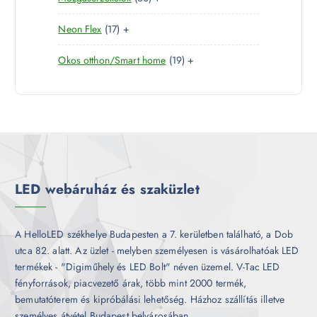
r
é
k
0
e
m
k
1
Neon Flex
17
+
t
r
é
7
e
m
k
1
Okos otthon/Smart home
19
+
t
r
é
9
e
m
k
t
r
é
e
m
k
r
é
m
k
é
k
LED webáruház és szaküzlet
A HelloLED székhelye Budapesten a 7. kerületben található, a Dob
utca 82. alatt. Az üzlet - melyben személyesen is vásárolhatóak LED
termékek - "Digiműhely és LED Bolt" néven üzemel. V-Tac LED
fényforrások, piacvezető árak, több mint 2000 termék,
bemutatóterem és kipróbálási lehetőség. Házhoz szállítás illetve
személyes átvétel Budapest belvárosában.