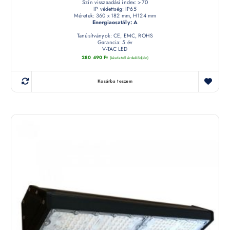
Szín visszaadási index: >70
IP védettség: IP65
Méretek: 360 x 182 mm, H124 mm
Energiaosztály: A
Tanúsítványok: CE, EMC, ROHS
Garancia: 5 év
V-TAC LED
280 490
Ft
(készletről érdeklődjön)
Kosárba teszem