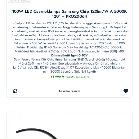
100W LED Csarnoklámpa Samsung Chip 120lm/w A 5000K
120° – PRO20064
Erőteljes LED fényforrás 120 LM / W fényhatékonysággal Alumínium hűtőbordák
a hatékony hőelvezetés érdekében Nagy hatékonyságú Samsung LED-chipekkel
rendelkezik, amelyek akár 85% -os energiamegtakarítást is biztosítanak Törésbiztos
burkolat és előlap Alkalmas ipari használatra, raktárakba, műhelyekbe, gyárakba,
benzinkutakra, bevásárlóközpontokba, kiállítási csarnokokba és stadionokba
Teljesítmény 100 W Fényerő 12 000 lumen Sugárzási szög 120 ° Kelvin 5 000
Kelvin IP védettség IP 65 Garancia 5 év Feszültség AC:120-240V, 50-60Hz
Működési hőmérséklet -25°C és 45°C között Színvisszaadási index (CRI) >80
Dimmelhető Igen 0-10V
Szín Fekete Forma Kör Chip típus Samsung SMD Szerelhetőség Függeszthető
Méret 260 mm x 140,5 mm Energiaosztály A Anyaga Öntött alumínium
Tanúsítványok CE, ROSH Ütésállóság IK 07 Kapcsolási ciklus >15000 Élettartam
min. 30000 üzemóra Súly 3,4 kg/db
44 990
Ft
(készletről érdeklődjön)
Kosárba teszem