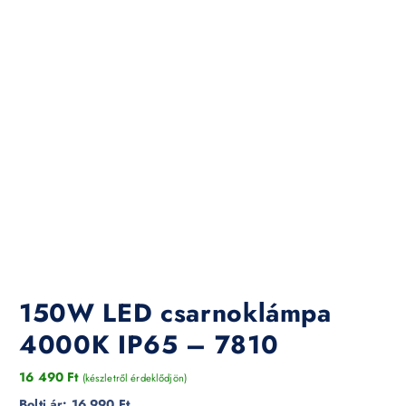
150W LED csarnoklámpa
4000K IP65 – 7810
16 490
Ft
(készletről érdeklődjön)
Bolti ár:
16 990 Ft