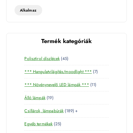
t
t
Alkalmaz
Termék kategóriák
4
Polisztirol díszlécek
45
5
7
*** Hangulatvilágítás/moodlight ***
7
t
t
e
1
*** Növénynevelő LED lámpák ***
11
e
r
1
r
m
1
Álló lámpák
19
t
m
é
9
e
é
k
1
Csillárok, lámpabúrák
189
+
t
r
k
8
e
m
2
Egyéb termékek
25
9
r
é
5
t
m
k