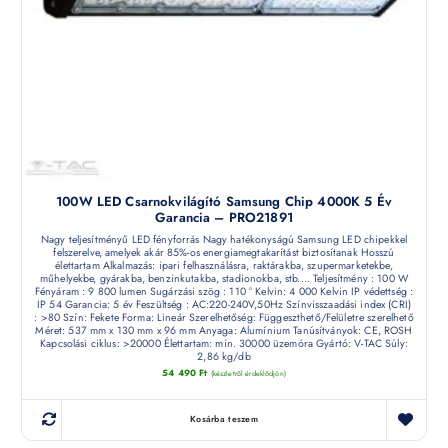
100W LED Csarnokvilágító Samsung Chip 4000K 5 Év
Garancia – PRO21891
Nagy teljesítményű LED fényforrás Nagy hatékonyságú Samsung LED chipekkel
felszerelve, amelyek akár 85%-os energiamegtakarítást biztosítanak Hosszú
élettartam Alkalmazás: ipari felhasználásra, raktárakba, szupermarketekbe,
műhelyekbe, gyárakba, benzinkutakba, stadionokba, stb.... Teljesítmény : 100 W
Fényáram : 9 800 lumen Sugárzási szög : 110 ° Kelvin: 4 000 Kelvin IP védettség :
IP 54 Garancia: 5 év Feszültség : AC:220-240V,50Hz Színvisszaadási index (CRI)
: >80 Szín: Fekete Forma: Lineár Szerelhetőség: Függeszthető/Felületre szerelhető
Méret: 537 mm x 130 mm x 96 mm Anyaga: Alumínium Tanúsítványok: CE, ROSH
Kapcsolási ciklus: >20000 Élettartam: min. 30000 üzemóra Gyártó: V-TAC Súly:
2,86 kg/db
54 490
Ft
(készletről érdeklődjön)
Kosárba teszem