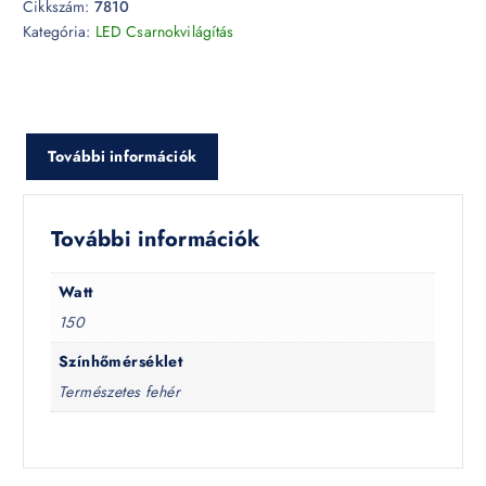
Cikkszám:
7810
Kategória:
LED Csarnokvilágítás
További információk
További információk
Watt
150
Színhőmérséklet
Természetes fehér