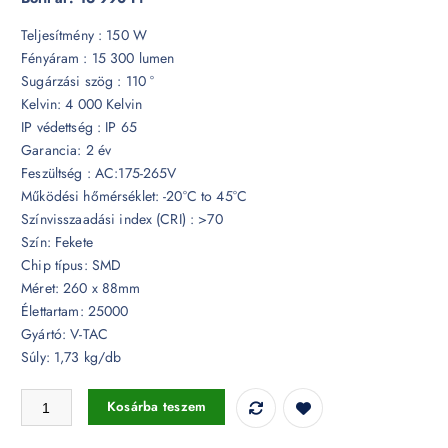
Teljesítmény : 150 W
Fényáram : 15 300 lumen
Sugárzási szög : 110 °
Kelvin: 4 000 Kelvin
IP védettség : IP 65
Garancia: 2 év
Feszültség : AC:175-265V
Működési hőmérséklet: -20°C to 45°C
Színvisszaadási index (CRI) : >70
Szín: Fekete
Chip típus: SMD
Méret: 260 x 88mm
Élettartam: 25000
Gyártó: V-TAC
Súly: 1,73 kg/db
150W LED csarnoklámpa 4000K IP65 - 7810 mennyiség
Kosárba teszem