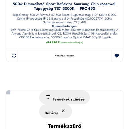
500w Dimmelhető Sport Reflektor Samsung Chip Meanwell
Tápegység 110° 5000K – PRO493
Teljesítmény 500 W Fényerő 67 500 lumen Sugárzási szög 110 ° Kelvin 5 000
Kelvin IP védettség IP 65 Garancia 5 év Feszültség AC:100-277V, 50Hz
Színvisszaadási index (CRI) >80
Dimmelhető Igen
Szín Fekete Chip típus Samsung SMD Méret 363 mm x 480 mm Energiaosztály A
Anyaga Alumínium Tanúsítványok CE, ROSH Ütésállóság IK 08 Kapcsolási ciklus
>30000 Élettartam min. 50000 üzemóra Gyártó V-TAC Súly 18 kg/db
414 990
Ft
(készletről érdeklődjön)
Kosárba teszem
Termékek szűrése
Bezárás
Termékszűrő