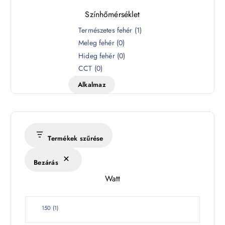
Színhőmérséklet
S
Természetes fehér
(
1
)
z
Meleg fehér
(
0
)
í
Hideg fehér
(
0
)
n
CCT
(
0
)
h
Alkalmaz
ő
m
é
r
s
Termékek szűrése
é
k
Bezárás
l
Watt
e
t
W
150
(
1
)
a