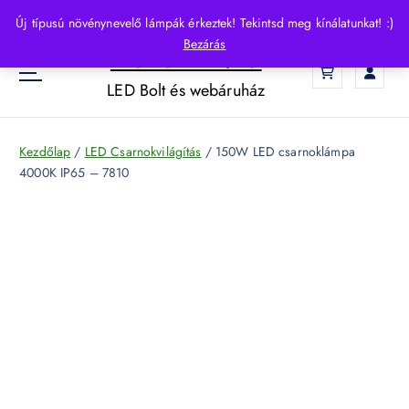
S
Új típusú növénynevelő lámpák érkeztek! Tekintsd meg kínálatunkat! :)
k
Bezárás
HelloLED.hu
i
0
p
LED Bolt és webáruház
t
o
c
Kezdőlap
/
LED Csarnokvilágítás
/ 150W LED csarnoklámpa
o
4000K IP65 – 7810
n
t
e
n
t