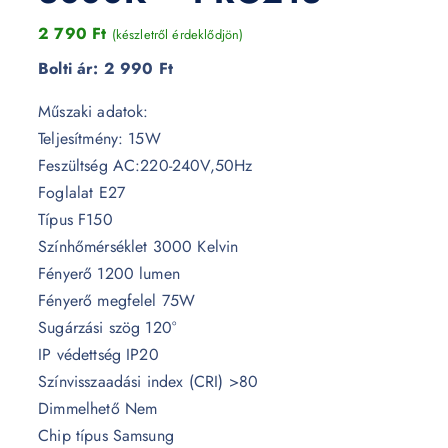
2 790
Ft
(készletről érdeklődjön)
Bolti ár:
2 990 Ft
Műszaki adatok:
Teljesítmény: 15W
Feszültség AC:220-240V,50Hz
Foglalat E27
Típus F150
Színhőmérséklet 3000 Kelvin
Fényerő 1200 lumen
Fényerő megfelel 75W
Sugárzási szög 120°
IP védettség IP20
Színvisszaadási index (CRI) >80
Dimmelhető Nem
Chip típus Samsung