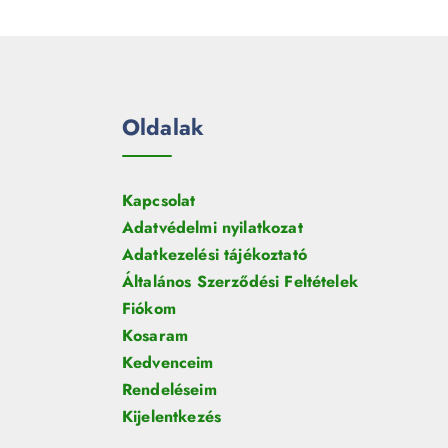
e
m
k
r
é
m
k
é
k
Oldalak
Kapcsolat
Adatvédelmi nyilatkozat
Adatkezelési tájékoztató
Általános Szerződési Feltételek
Fiókom
Kosaram
Kedvenceim
Rendeléseim
Kijelentkezés