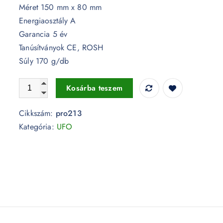
Méret 150 mm x 80 mm
Energiaosztály A
Garancia 5 év
Tanúsítványok CE, ROSH
Súly 170 g/db
15W LED fényforrás Samsung chip E27 F150 3000K - PRO
Kosárba teszem
Cikkszám:
pro213
Kategória:
UFO