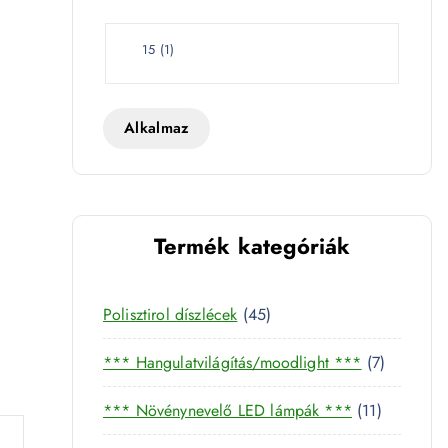
e
t
W
15
(
1
)
a
t
t
Alkalmaz
213 mennyiség
Termék kategóriák
4
Polisztirol díszlécek
45
5
7
*** Hangulatvilágítás/moodlight ***
7
t
t
e
1
*** Növénynevelő LED lámpák ***
11
e
r
1
r