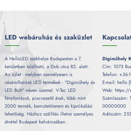
LED webáruház és szaküzlet
Kapcsola
A HelloLED székhelye Budapesten a 7.
Digiműhely K
kerületben található, a Dob utca 82. alatt.
Cím: 1073 Bu
Az üzlet - melyben személyesen is
Telefon: +36-
vásárolhatóak LED termékek - "Digiműhely és
E-mail: hello 
LED Bolt" néven üzemel. V-Tac LED
Web: https://
fényforrások, piacvezető árak, több mint
Számlaszám:
2000 termék, bemutatóterem és kipróbálási
00000000
lehetőség. Házhoz szállítás illetve személyes
Adószám: 25
átvétel Budapest belvárosában.