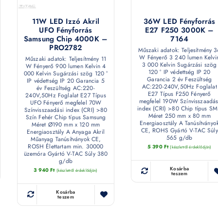
11W LED Izzó Akril
36W LED Fényforrás
UFO Fényforrás
E27 F250 3000K –
Samsung Chip 4000K –
7164
PRO2782
Műszaki adatok: Teljesítmény 
W Fényerő 3 240 lumen Kelvi
Műszaki adatok: Teljesítmény 11
3 000 Kelvin Sugárzási szög
W Fényerő 900 lumen Kelvin 4
120 ° IP védettség IP 20
000 Kelvin Sugárzási szög 120 °
Garancia 2 év Feszültség
IP védettség IP 20 Garancia 5
AC:220-240V,50Hz Foglalat
év Feszültség AC:220-
E27 Típus F250 Fényerő
240V,50Hz Foglalat E27 Típus
megfelel 190W Színvisszaadás
UFO Fényerő megfelel 70W
index (CRI) >80 Chip típus S
Színvisszaadási index (CRI) >80
Méret 250 mm x 80 mm
Szín Fehér Chip típus Samsung
Energiaosztály A Tanúsítványo
Méret Ø190 mm x 120 mm
CE, ROHS Gyártó V-TAC Súly
Energiaosztály A Anyaga Akril
565 g/db
Műanyag Tanúsítványok CE,
ROSH Élettartam min. 30000
5 390
Ft
(készletről érdeklődjön)
üzemóra Gyártó V-TAC Súly 380
g/db
Kosárba
3 940
Ft
(készletről érdeklődjön)
teszem
Kosárba
teszem