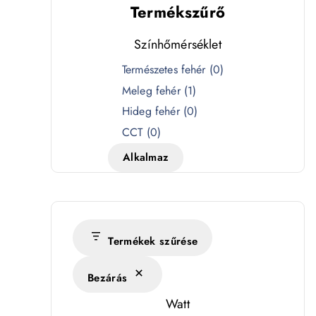
Termékszűrő
Színhőmérséklet
S
Természetes fehér
(
0
)
z
Meleg fehér
(
1
)
í
Hideg fehér
(
0
)
n
CCT
(
0
)
h
Alkalmaz
ő
m
é
r
s
Termékek szűrése
é
Bezárás
k
l
Watt