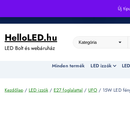
S
Új típ
k
Kedvező árak egész évben!
i
p
HelloLED.hu
t
o
LED Bolt és webáruház
c
o
Minden termék
LED izzók
LED
n
t
e
n
Kezdőlap
/
LED izzók
/
E27 foglalattal
/
UFO
/ 15W LED fén
t