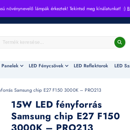
usú növénynevelő lámpák érkeztek! Tekintsd meg kínálatunkat! :)
B
 Panelek
LED Fénycsövek
LED Reflektorok
LED Sz
yforrás Samsung chip E27 F150 3000K – PRO213
15W LED fényforrás
Samsung chip E27 F150
3000K – PRO213