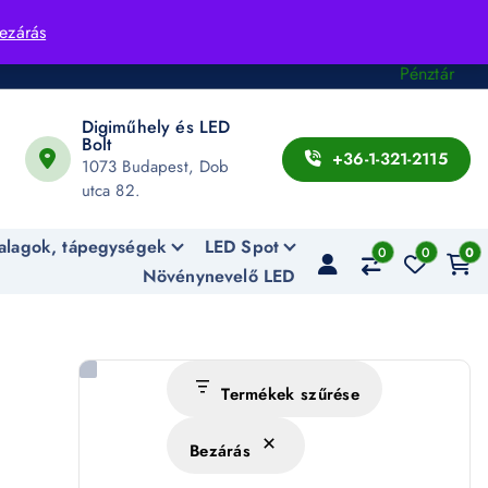
Fiók
ezárás
Kosár
Pénztár
Digiműhely és LED
Bolt
+36-1-321-2115
1073 Budapest, Dob
utca 82.
alagok, tápegységek
LED Spot
0
0
0
Növénynevelő LED
Termékek szűrése
Bezárás