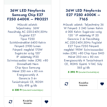
36W LED Fényforrás
36W LED Fényforrás
Samsung Chip E27
E27 F250 4000K –
F250 6400K – PRO221
7165
Műszaki adatok:
Műszaki adatok: Teljesítmény 36
Teljesítmény: 36W
W Fényerő 3 240 lumen Kelvin
Feszültség AC:220-240V,50Hz
4 000 Kelvin Sugárzási szög
Foglalat E27
120 ° IP védettség IP 20
Típus F250
Garancia 2 év Feszültség
Színhőmérséklet 6400 Kelvin
AC:220-240V,50Hz Foglalat
Fényerő 2900 lumen
E27 Típus F250 Fényerő
Fényerő megfelel 170W
megfelel 190W Színvisszaadási
Sugárzási szög 120°
index (CRI) >80 Chip típus SMD
IP védettség IP20
Méret 250 mm x 80 mm
Színvisszaadási index (CRI) >80
Energiaosztály A Tanúsítványok
Dimmelhető Nem
CE, ROHS Gyártó V-TAC Súly
Chip típus Samsung
565 g/db
Méret 250 mm x 80 mm
5 390
Ft
(készletről érdeklődjön)
Energiaosztály A
Garancia 5 év
Tanúsítványok CE, ROSH
Kosárba
Súly 498 g/db
teszem
6 330
Ft
(készletről érdeklődjön)
Kosárba
teszem