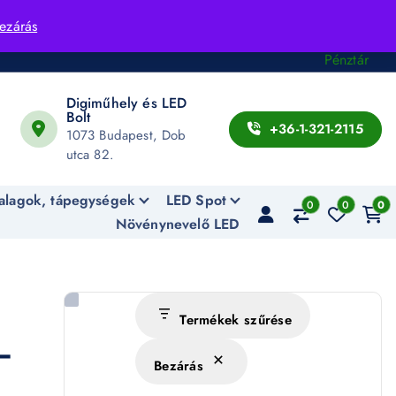
Fiók
ezárás
Kosár
Pénztár
Digiműhely és LED
Bolt
+36-1-321-2115
1073 Budapest, Dob
utca 82.
alagok, tápegységek
LED Spot
0
0
0
Növénynevelő LED
Termékek szűrése
–
Bezárás