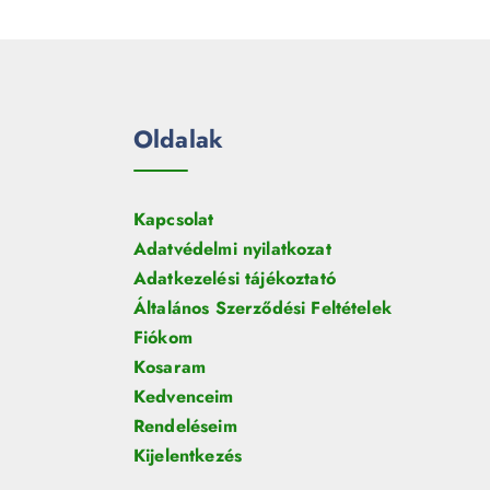
e
m
k
r
é
m
k
é
k
Oldalak
Kapcsolat
Adatvédelmi nyilatkozat
Adatkezelési tájékoztató
Általános Szerződési Feltételek
Fiókom
Kosaram
Kedvenceim
Rendeléseim
Kijelentkezés