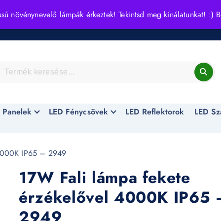
usú növénynevelő lámpák érkeztek! Tekintsd meg kínálatunkat! :)
B
 Panelek
LED Fénycsövek
LED Reflektorok
LED Sz
 4000K IP65 – 2949
17W Fali lámpa fekete
érzékelővel 4000K IP65 
2949