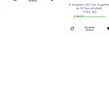
teszem
A lámpatest 360°-ban forgatha
és 90°-ban dönthető.
V-TAC LED
4 340
Ft
(készletről érdeklődjön)
Kosárba
teszem