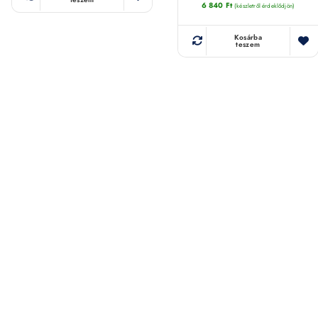
6 840
Ft
(készletről érdeklődjön)
Kosárba
teszem