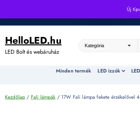
S
Új típ
k
Kedvező árak egész évben!
i
p
HelloLED.hu
t
o
LED Bolt és webáruház
c
o
Minden termék
LED izzók
LED
n
t
e
n
Kezdőlap
/
Fali lámpák
/ 17W Fali lámpa fekete érzékelővel
t