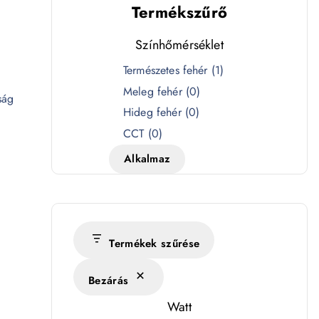
Termékszűrő
Színhőmérséklet
S
Természetes fehér
(
1
)
z
Meleg fehér
(
0
)
ság
í
Hideg fehér
(
0
)
n
CCT
(
0
)
h
Alkalmaz
ő
m
é
r
s
Termékek szűrése
é
Bezárás
k
l
Watt