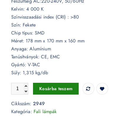
Feszültség AC:220-240V, 50/60Hz
Kelvin: 4 000 K
Színvisszaadási index (CRI) : >80
Szín: Fekete
Chip típus: SMD
Méret: 178 mm x 170 mm x 160 mm
Anyaga: Alumínium
Tanúsítványok: CE, EMC
Gyártó: V-TAC
Súly: 1,315 kg/db
17W Fali lámpa fekete érzékelővel 4000K IP65 - 2949 men
Kosárba teszem
Cikkszám:
2949
Kategória:
Fali lámpák