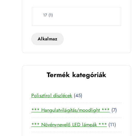
e
t
W
17
(
1
)
a
t
t
Alkalmaz
Termék kategóriák
nyiség
4
Polisztirol díszlécek
45
5
7
*** Hangulatvilágítás/moodlight ***
7
t
t
e
1
*** Növénynevelő LED lámpák ***
11
e
r
1
r