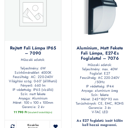
Rejtett Fali Lámpa IP65
Alumínium, Matt Fekete
– 7090
Fali Lámpa, E27-Es
Foglalattal – 7076
Műszaki adatok:
Műszaki adatok:
Teljesítmény: 6W
Teljesítmény: max. 40W
Színhőmérséklet: 4000K
Foglalat: E27
Feszültség: AC: 220-240V
Feszültség: AC 220-240V
Világítási szög: 0-60° (állítható)
/50Hz
Fényerő: 660 lm
IP védettség: IP44
IP védettség: IP65 (vízálló)
Anyaga: alumínium üveg
Szín: matt fekete
Szín: fekete
Anyaga: Alumínium
Méret: 245*180*93 mm
Méret: 100 x 100 x 100mm
Tanúsítványok: CE, EMC, ROHS
Garancia: 2 év
Garancia: 3 év
V-TAC LED
11 790
Ft
(készletről érdeklődjön)
Az E27 foglalatú izzót külön
kell hozzá megvenni.
Kosárba
teszem