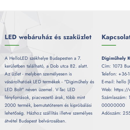
LED webáruház és szaküzlet
Kapcsola
A HelloLED székhelye Budapesten a 7.
Digiműhely K
kerületben található, a Dob utca 82. alatt.
Cím: 1073 Bu
Az üzlet - melyben személyesen is
Telefon: +36-
vásárolhatóak LED termékek - "Digiműhely és
E-mail: hello 
LED Bolt" néven üzemel. V-Tac LED
Web: https://
fényforrások, piacvezető árak, több mint
Számlaszám:
2000 termék, bemutatóterem és kipróbálási
00000000
lehetőség. Házhoz szállítás illetve személyes
Adószám: 25
átvétel Budapest belvárosában.