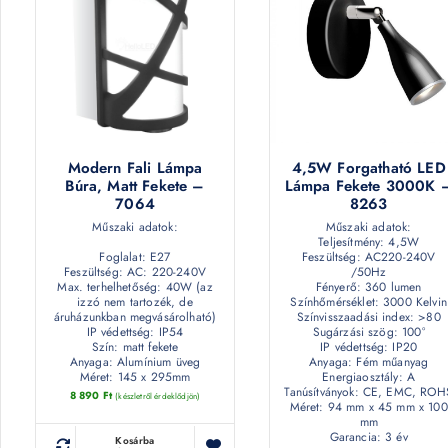
Modern Fali Lámpa
4,5W Forgatható LED
Búra, Matt Fekete –
Lámpa Fekete 3000K 
7064
8263
Műszaki adatok:
Műszaki adatok:
Teljesítmény: 4,5W
Foglalat: E27
Feszültség: AC220-240V
Feszültség: AC: 220-240V
/50Hz
Max. terhelhetőség: 40W (az
Fényerő: 360 lumen
izzó nem tartozék, de
Színhőmérséklet: 3000 Kelvin
áruházunkban megvásárolható)
Színvisszaadási index: >80
IP védettség: IP54
Sugárzási szög: 100°
Szín: matt fekete
IP védettség: IP20
Anyaga: Alumínium üveg
Anyaga: Fém műanyag
Méret: 145 x 295mm
Energiaosztály: A
Tanúsítványok: CE, EMC, ROH
8 890
Ft
(készletről érdeklődjön)
Méret: 94 mm x 45 mm x 100
mm
Garancia: 3 év
Kosárba