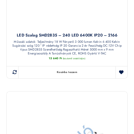
LED Szalag SMD2835 – 240 LED 6400K IP20 – 2166
Műszaki adatok: Teljesítmény 18 W Fényerő 3 000 lumen Kelvin 6 400 Kelvin
Sugárzási szög 120 ° IP védettség IP 20 Garancia 2 év Feszültség DC:12V Chip
típus SMD2835 Szerelhetőség Ragasztható Méret 5000 mm x 9 mm
Energiaosztály A Tanúsítványok CE, ROHS Gyártó V-TAC
13 640
Ft
(készletről érdeklődjön)
Kosárba teszem