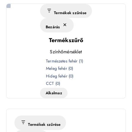
Termékek szűrése
Bezárás
Termékszűrő
Színhőmérséklet
S
Természetes fehér
(
1
)
z
Meleg fehér
(
0
)
í
Hideg fehér
(
0
)
n
CCT
(
0
)
h
Alkalmaz
ő
m
é
r
s
Termékek szűrése
é