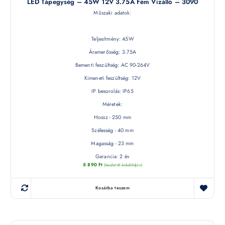
LED Tápegység – 45W 12V 3.75A Fém Vízálló – 3090
Műszaki adatok:
Teljesítmény: 45W
Áramerősség: 3.75A
Bementi feszültség: AC 90-264V
Kimeneti feszültség: 12V
IP besorolás: IP65
Méretek:
Hossz - 250 mm
Szélesség - 40 mm
Magasság - 23 mm
Garancia: 2 év
5 890
Ft
(készletről érdeklődjön)
Kosárba teszem