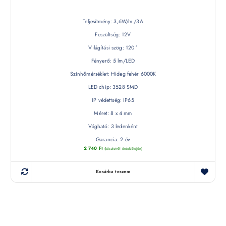
Teljesítmény: 3,6W/m /3A
Feszültség: 12V
Világítási szög: 120 °
Fényerő: 5 lm/LED
Színhőmérséklet: Hideg fehér 6000K
LED chip: 3528 SMD
IP védettség: IP65
Méret: 8 x 4 mm
Vágható: 3 ledenként
Garancia: 2 év
2 740
Ft
(készletről érdeklődjön)
Kosárba teszem