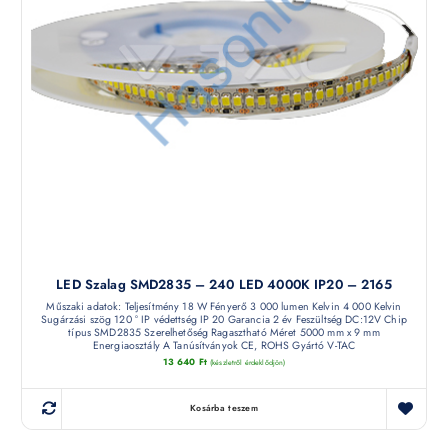
LED Szalag SMD2835 – 240 LED 4000K IP20 – 2165
Műszaki adatok: Teljesítmény 18 W Fényerő 3 000 lumen Kelvin 4 000 Kelvin
Sugárzási szög 120 ° IP védettség IP 20 Garancia 2 év Feszültség DC:12V Chip
típus SMD2835 Szerelhetőség Ragasztható Méret 5000 mm x 9 mm
Energiaosztály A Tanúsítványok CE, ROHS Gyártó V-TAC
13 640
Ft
(készletről érdeklődjön)
Kosárba teszem