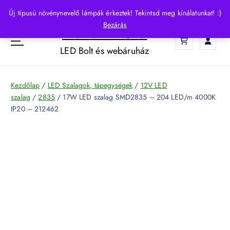
S
Új típusú növénynevelő lámpák érkeztek! Tekintsd meg kínálatunkat! :)
k
Bezárás
HelloLED.hu
i
0
p
LED Bolt és webáruház
t
o
c
Kezdőlap
/
LED Szalagok, tápegységek
/
12V LED
o
szalag
/
2835
/ 17W LED szalag SMD2835 – 204 LED/m 4000K
n
IP20 – 212462
t
e
n
t