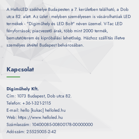
A HelloLED székhelye Budapesten a 7. kerületben található, a Dob
utca 82. alatt. Az üzlet - melyben személyesen is vásárolhatóak LED
termékek - "Digiműhely és LED Bolt" néven üzemel. V-Tac LED
fényforrások, piacvezető árak, több mint 2000 termék,
bemutatóterem és kipróbálási lehetőség. Házhoz szállítás illetve
személyes átvétel Budapest belvárosában.
Kapcsolat
Digiműhely Kft.
Cím: 1073 Budapest, Dob utca 82.
Telefon: +36-1-321-2115
E-mail: hello [kukac] helloled.hu
Web: https://www.helloled.hu
Számlaszám: 10400085-00800178-00000000
Adószám: 25525005-2-42