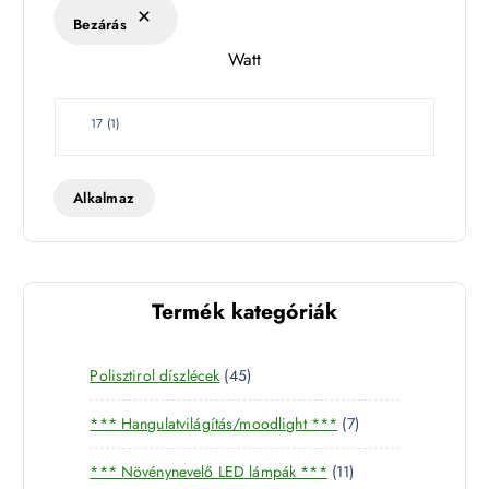
k
Bezárás
l
Watt
e
t
W
17
(
1
)
a
t
t
Alkalmaz
Termék kategóriák
4
Polisztirol díszlécek
45
5
7
*** Hangulatvilágítás/moodlight ***
7
t
t
e
1
*** Növénynevelő LED lámpák ***
11
e
r