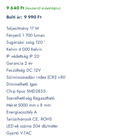
9 640
Ft
(készletről érdeklődjön)
Bolti ár:
9 990 Ft
Teljesítmény 17 W
Fényerő 1 700 lumen
Sugárzási szög 120 °
Kelvin 4 000 Kelvin
IP védettség IP 20
Garancia 2 év
Feszültség DC:12V
Színvisszaadási index (CRI) >80
Dimmelhető Igen
Chip típus SMD2835
Szerelhetőség Ragasztható
Méret 5000 mm x 8 mm
Energiaosztály A
Tanúsítványok CE, ROHS
LED-ek száma 204 db/méter
Gyártó V-TAC