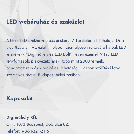
m
k
é
k
LED webáruház és szaküzlet
A HelloLED székhelye Budapesten a 7. kerületben található, a Dob
utca 82. alatt. Az üzlet - melyben személyesen is vásárolhatóak LED
termékek - "Digiműhely és LED Bolt" néven üzemel. V-Tac LED
fényforrások, piacvezető árak, több mint 2000 termék,
bemutatóterem és kipróbálási lehetőség. Házhoz szállítás illetve
személyes átvétel Budapest belvárosában.
Kapcsolat
Digiműhely Kft.
Cím: 1073 Budapest, Dob utca 82.
Telefon: +36-1-321-2115