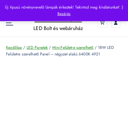
S
Új típusú növénynevelő lámpák érkeztek! Tekintsd meg kínálatunkat! :)
k
Bezárás
HelloLED.hu
i
0
p
LED Bolt és webáruház
t
o
c
Kezdőlap
/
LED Panelek
/
Mini-Felületre szerelhető
/ 18W LED
o
Felületre szerelhető Panel – négyzet alakú 6400K 4921
n
t
e
n
t