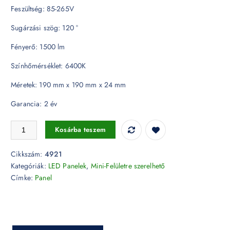
Feszültség: 85-265V
Sugárzási szög: 120 °
Fényerő: 1500 lm
Színhőmérséklet: 6400K
Méretek: 190 mm x 190 mm x 24 mm
Garancia: 2 év
18W LED Felületre szerelhető Panel - négyzet alakú 6400K 4921 menny
Kosárba teszem
Cikkszám:
4921
Kategóriák:
LED Panelek
,
Mini-Felületre szerelhető
Címke:
Panel