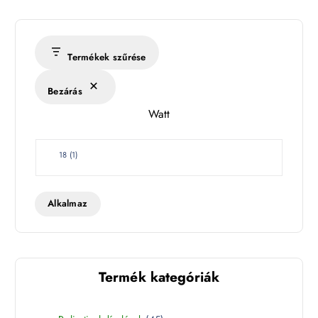
m
é
r
s
Termékek szűrése
é
k
Bezárás
l
Watt
e
t
W
18
(
1
)
a
t
t
Alkalmaz
Termék kategóriák