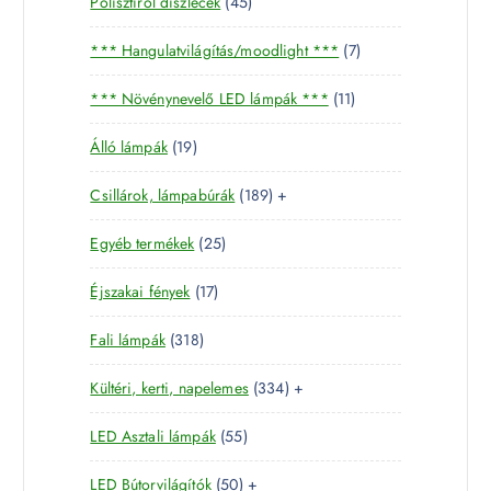
4
Polisztirol díszlécek
45
5
7
*** Hangulatvilágítás/moodlight ***
7
t
t
e
1
*** Növénynevelő LED lámpák ***
11
e
r
1
r
m
1
Álló lámpák
19
t
m
é
9
e
é
k
1
Csillárok, lámpabúrák
189
+
t
r
k
8
e
m
2
Egyéb termékek
25
9
r
é
5
t
m
k
1
Éjszakai fények
17
t
e
é
7
e
r
k
3
Fali lámpák
318
t
r
m
1
e
m
é
3
Kültéri, kerti, napelemes
334
+
8
r
é
k
3
t
m
k
5
LED Asztali lámpák
55
4
e
é
5
t
r
k
5
LED Bútorvilágítók
50
+
t
e
m