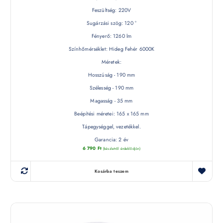
Feszültség: 220V
Sugárzási szög: 120 °
Fényerő: 1260 lm
Színhőmérséklet: Hideg Fehér 6000K
Méretek:
Hosszúság - 190 mm
Szélesség - 190 mm
Magasság - 35 mm
Beépítési méretei: 165 x 165 mm
Tápegységgel, vezetékkel.
Garancia: 2 év
6 790
Ft
(készletről érdeklődjön)
Kosárba teszem