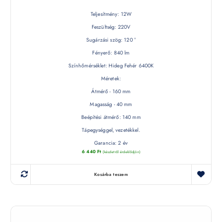
Teljesítmény: 12W
Feszültség: 220V
Sugárzási szög: 120 °
Fényerő: 840 lm
Színhőmérséklet: Hideg Fehér 6400K
Méretek:
Átmérő - 160 mm
Magasság - 40 mm
Beépítési átmérő: 140 mm
Tápegységgel, vezetékkel.
Garancia: 2 év
6 440
Ft
(készletről érdeklődjön)
Kosárba teszem