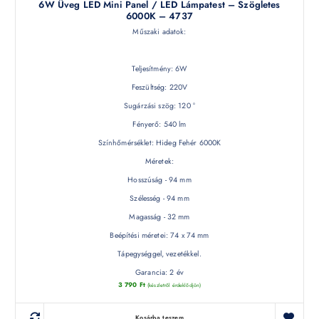
6W Üveg LED Mini Panel / LED Lámpatest – Szögletes
6000K – 4737
Műszaki adatok:
Teljesítmény: 6W
Feszültség: 220V
Sugárzási szög: 120 °
Fényerő: 540 lm
Színhőmérséklet: Hideg Fehér 6000K
Méretek:
Hosszúság - 94 mm
Szélesség - 94 mm
Magasság - 32 mm
Beépítési méretei: 74 x 74 mm
Tápegységgel, vezetékkel.
Garancia: 2 év
3 790
Ft
(készletről érdeklődjön)
Kosárba teszem