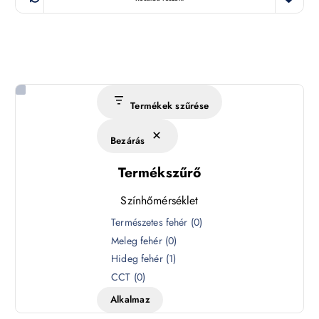
Termékek szűrése
Bezárás
Termékszűrő
Színhőmérséklet
S
Természetes fehér
(
0
)
z
Meleg fehér
(
0
)
í
Hideg fehér
(
1
)
n
CCT
(
0
)
h
Alkalmaz
ő