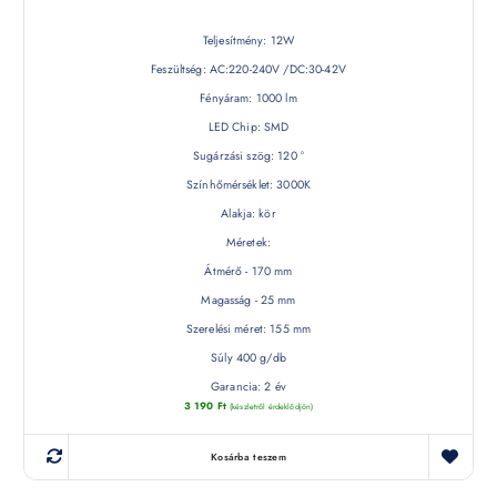
Teljesítmény: 12W
Feszültség: AC:220-240V /DC:30-42V
Fényáram: 1000 lm
LED Chip: SMD
Sugárzási szög: 120 °
Színhőmérséklet: 3000K
Alakja: kör
Méretek:
Átmérő - 170 mm
Magasság - 25 mm
Szerelési méret: 155 mm
Súly 400 g/db
Garancia: 2 év
3 190
Ft
(készletről érdeklődjön)
Kosárba teszem