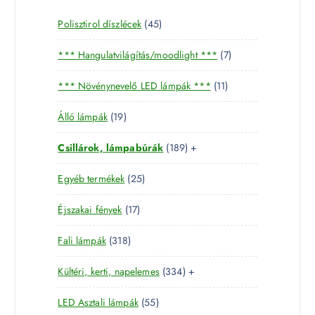
4
Polisztirol díszlécek
45
5
7
*** Hangulatvilágítás/moodlight ***
7
t
t
e
1
*** Növénynevelő LED lámpák ***
11
e
r
1
r
m
1
Álló lámpák
19
t
m
é
9
e
é
k
1
Csillárok, lámpabúrák
189
+
t
r
k
8
e
m
2
Egyéb termékek
25
9
r
é
5
t
m
k
1
Éjszakai fények
17
t
e
é
7
e
r
k
3
Fali lámpák
318
t
r
m
1
e
m
é
3
Kültéri, kerti, napelemes
334
+
8
r
é
k
3
t
m
k
5
LED Asztali lámpák
55
4
e
é