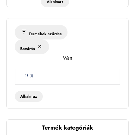
Alkalmaz
ő
m
é
r
s
Termékek szűrése
é
k
Bezárás
l
Watt
e
t
W
18
(
1
)
a
t
t
Alkalmaz
Termék kategóriák