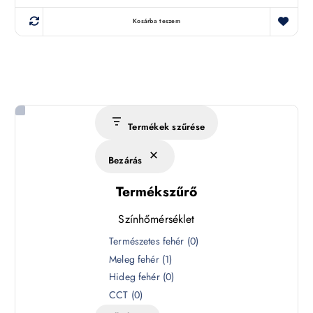
Kosárba teszem
Termékek szűrése
Bezárás
Termékszűrő
Színhőmérséklet
S
Természetes fehér
(
0
)
z
Meleg fehér
(
1
)
í
Hideg fehér
(
0
)
n
CCT
(
0
)
h