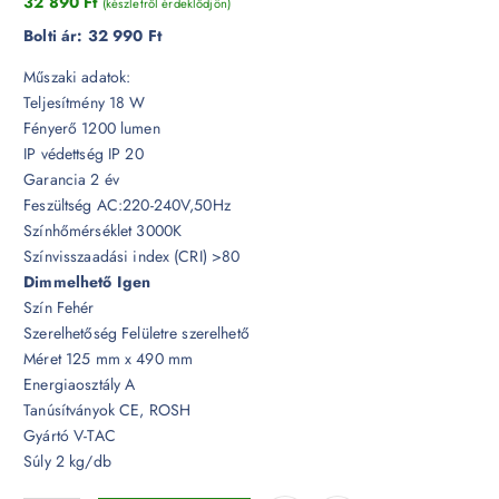
32 890
Ft
(készletről érdeklődjön)
Bolti ár:
32 990 Ft
Műszaki adatok:
Teljesítmény 18 W
Fényerő 1200 lumen
IP védettség IP 20
Garancia 2 év
Feszültség AC:220-240V,50Hz
Színhőmérséklet 3000K
Színvisszaadási index (CRI) >80
Dimmelhető Igen
Szín Fehér
Szerelhetőség Felületre szerelhető
Méret 125 mm x 490 mm
Energiaosztály A
Tanúsítványok CE, ROSH
Gyártó V-TAC
Súly 2 kg/db