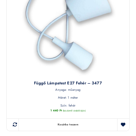
Függő Lámpatest E27 Fehér – 3477
Anyaga: műanyag
Méret: 1 méter
Szín: fehér
1 440
Ft
(készletről érdeklődjön)
Kosárba teszem