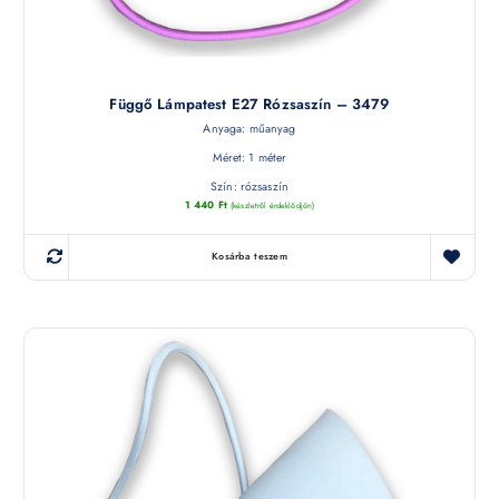
Függő Lámpatest E27 Rózsaszín – 3479
Anyaga: műanyag
Méret: 1 méter
Szín: rózsaszín
1 440
Ft
(készletről érdeklődjön)
Kosárba teszem