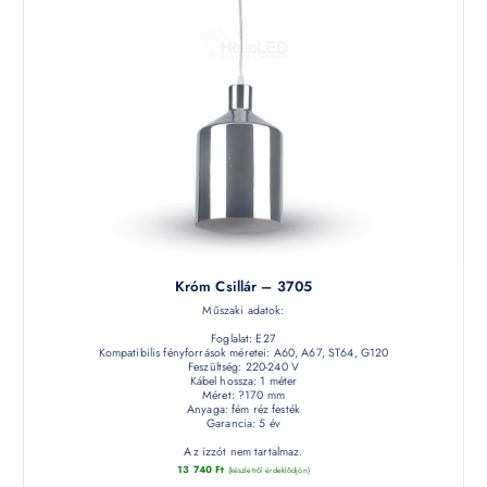
Króm Csillár – 3705
Műszaki adatok:
Foglalat: E27
Kompatibilis fényforrások méretei: A60, A67, ST64, G120
Feszültség: 220-240 V
Kábel hossza: 1 méter
Méret: ?170 mm
Anyaga: fém réz festék
Garancia: 5 év
Az izzót nem tartalmaz.
13 740
Ft
(készletről érdeklődjön)