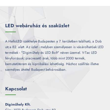
r
é
m
k
é
k
LED webáruház és szaküzlet
A HelloLED székhelye Budapesten a 7. kerületben található, a Dob
utca 82. alatt. Az üzlet - melyben személyesen is vásárolhatóak LED
termékek - "Digiműhely és LED Bolt" néven üzemel. V-Tac LED
fényforrások, piacvezető árak, több mint 2000 termék,
bemutatóterem és kipróbálási lehetőség. Házhoz szállítás illetve
személyes átvétel Budapest belvárosában.
Kapcsolat
Digiműhely Kft.
Cím: 1073 Budapest, Dob utca 82.