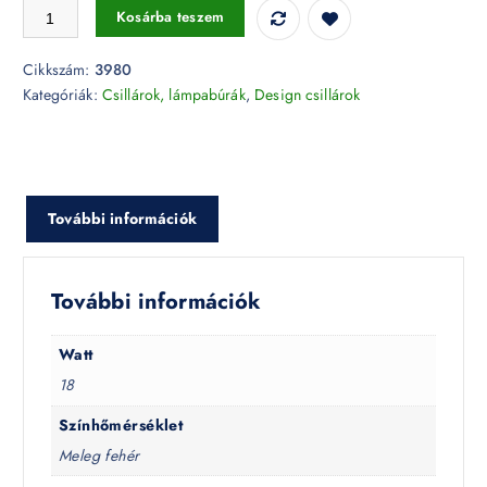
18W LED Medál csillár dimmelhető 3000K - 3980 mennyiség
Kosárba teszem
Cikkszám:
3980
Kategóriák:
Csillárok, lámpabúrák
,
Design csillárok
További információk
További információk
Watt
18
Színhőmérséklet
Meleg fehér