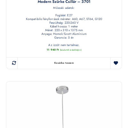
Modern Szürke Csillár – 3701
Műszaki adatok:
Foglalat: E27
Kompatibilis fényforrások méretei: A60, A67, ST64, G120
Feszültség: 220-240 V
Kábel hossza: 1 méter
Méret: 220 x 310 x 1375 mm
Anyaga: Homok fúvott Alumínium
Garancia: 5 év
Az izzót nem tartalmaz.
11 940
Ft
(készletről érdeklődjön)
Kosárba teszem