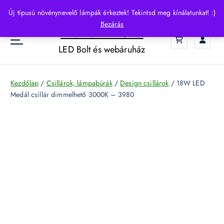
S
Új típusú növénynevelő lámpák érkeztek! Tekintsd meg kínálatunkat! :)
k
Bezárás
HelloLED.hu
i
0
p
LED Bolt és webáruház
t
o
c
Kezdőlap
/
Csillárok, lámpabúrák
/
Design csillárok
/ 18W LED
o
Medál csillár dimmelhető 3000K – 3980
n
t
e
n
t