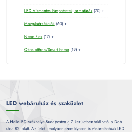
4
e
r
é
7
LED Vízmentes lámpatestek, armatúrák
70
+
t
r
m
k
0
e
m
é
6
Mozgásérzékelők
60
+
t
r
é
k
0
e
m
k
1
Neon Flex
17
+
t
r
é
7
e
m
k
1
Okos otthon/Smart home
19
+
t
r
é
9
e
m
k
t
r
é
e
m
k
r
é
m
k
é
k
LED webáruház és szaküzlet
A HelloLED székhelye Budapesten a 7. kerületben található, a Dob
utca 82. alatt. Az üzlet - melyben személyesen is vásárolhatóak LED