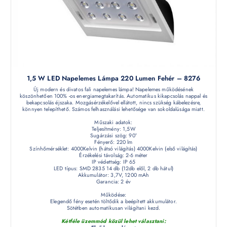
1,5 W LED Napelemes Lámpa 220 Lumen Fehér – 8276
Új modern és divatos fali napelemes lámpa! Napelemes működésének
köszönhetően 100% -os energiamegtakarítás. Automatikus kikapcsolás nappal és
bekapcsolás éjszaka. Mozgásérzékelővel ellátott, nincs szükség kábelezésre,
könnyen telepíthető. Számos felhasználási lehetősége van sokoldalúsága miatt.
Műszaki adatok:
Teljesítmény: 1,5W
Sugárzási szög: 90°
Fényerő: 220 lm
Színhőmérséklet: 4000Kelvin (hátsó világítás) 4000Kelvin (első világítás)
Érzékelési távolság: 2-6 méter
IP védettség: IP 65
LED típus: SMD 2835 14 db (12db elől, 2 db hátul)
Akkumulátor: 3,7V, 1200 mAh
Garancia: 2 év
Működése:
Elegendő fény esetén töltődik a beépített akkumulátor.
Sötétben automatikusan világítani kezd.
Kétféle üzemmód közül lehet választani: