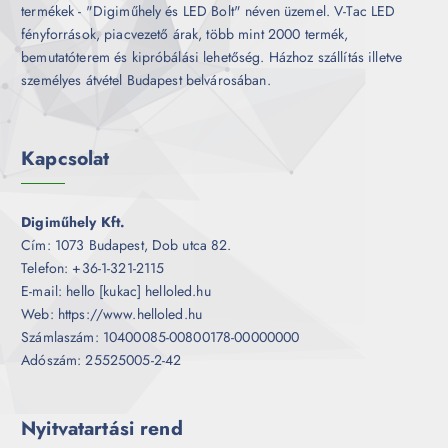
termékek - "Digiműhely és LED Bolt" néven üzemel. V-Tac LED
fényforrások, piacvezető árak, több mint 2000 termék,
bemutatóterem és kipróbálási lehetőség. Házhoz szállítás illetve
személyes átvétel Budapest belvárosában.
Kapcsolat
Digiműhely Kft.
Cím: 1073 Budapest, Dob utca 82.
Telefon: +36-1-321-2115
E-mail: hello [kukac] helloled.hu
Web: https://www.helloled.hu
Számlaszám: 10400085-00800178-00000000
Adószám: 25525005-2-42
Nyitvatartási rend