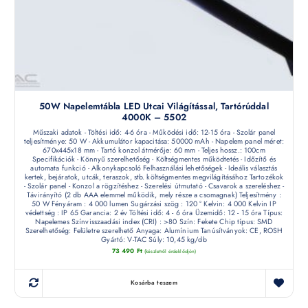
50W Napelemtábla LED Utcai Világítással, Tartórúddal
4000K – 5502
Műszaki adatok - Töltési idő: 4-6 óra - Működési idő: 12-15 óra - Szolár panel
teljesítménye: 50 W - Akkumulátor kapacitása: 50000 mAh - Napelem panel méret:
670x445x18 mm - Tartó konzol átmérője: 60 mm - Teljes hossz.: 100cm
Specifikációk - Könnyű szerelhetőség - Költségmentes működtetés - Időzítő és
automata funkció - Alkonykapcsoló Felhasználási lehetőségek - Ideális választás
kertek, bejáratok, utcák, teraszok, stb. költségmentes megvilágításához Tartozékok
- Szolár panel - Konzol a rögzítéshez - Szerelési útmutató - Csavarok a szereléshez -
Távirányító (2 db AAA elemmel működik, mely része a csomagnak) Teljesítmény :
50 W Fényáram : 4 000 lumen Sugárzási szög : 120 ° Kelvin: 4 000 Kelvin IP
védettség : IP 65 Garancia: 2 év Töltési idő: 4 - 6 óra Üzemidő: 12 - 15 óra Típus:
Napelemes Színvisszaadási index (CRI) : >80 Szín: Fekete Chip típus: SMD
Szerelhetőség: Felületre szerelhető Anyaga: Alumínium Tanúsítványok: CE, ROSH
Gyártó: V-TAC Súly: 10,45 kg/db
73 490
Ft
(készletről érdeklődjön)
Kosárba teszem