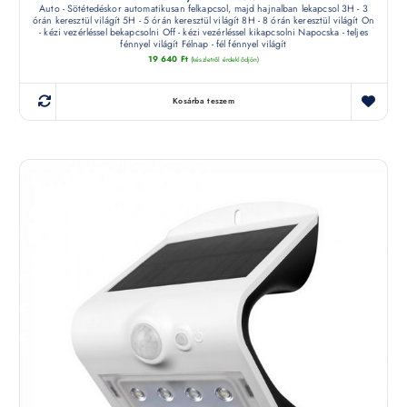
Auto - Sötétedéskor automatikusan felkapcsol, majd hajnalban lekapcsol 3H - 3
órán keresztül világít 5H - 5 órán keresztül világít 8H - 8 órán keresztül világít On
- kézi vezérléssel bekapcsolni Off - kézi vezérléssel kikapcsolni Napocska - teljes
fénnyel világít Félnap - fél fénnyel világít
19 640
Ft
(készletről érdeklődjön)
Kosárba teszem