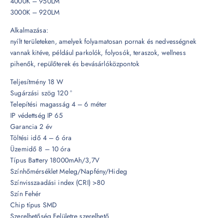
4000K – 950LM
3000K – 920LM
Alkalmazása:
nyílt területeken, amelyek folyamatosan pornak és nedvességnek
vannak kitéve, például parkolók, folyosók, teraszok, wellness
pihenők, repülőterek és bevásárlóközpontok
Teljesítmény 18 W
Sugárzási szög 120 °
Telepítési magasság 4 – 6 méter
IP védettség IP 65
Garancia 2 év
Töltési idő 4 – 6 óra
Üzemidő 8 – 10 óra
Típus Battery 18000mAh/3,7V
Színhőmérséklet Meleg/Napfény/Hideg
Színvisszaadási index (CRI) >80
Szín Fehér
Chip típus SMD
Szerelhetőség Felületre szerelhető