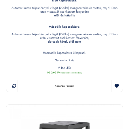
Első kapcsolásra:
Automatikusan teljes fénnyel világít (220lm) mozgásérzékelés esetén, majd 10mp
után visszavált csökkentett fényerőre
elől és hátul is
.
Második kapcsolásra:
Automatikusan teljes fénnyel világít (220lm) mozgásérzékelés esetén, majd 10mp
után visszavált csökkentett fényerőre,
de csak hátul, elől nem
.
Harmadik kapcsolásra kikapcsol.
Garancia: 2 év
V-Tac LED
10 240
Ft
(készletről érdeklődjön)
Kosárba teszem