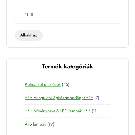
W
18
(
1
)
a
t
t
Alkalmaz
Termék kategóriák
4
Polisztirol díszlécek
45
5
7
*** Hangulatvilágítás/moodlight ***
7
t
t
e
1
*** Növénynevelő LED lámpák ***
11
e
r
1
r
m
1
Álló lámpák
19
t
m
é
9
e
é
k