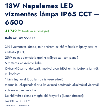
18W Napelemes LED
vízmentes lámpa IP65 CCT –
6500
41 740
Ft
(készletről érdeklődjön)
Bolti ár:
42 990 Ft
3IN1 vízmentes lámpa, mindhárom színhőmérséklet igény szerint
állítható (CCT)
25W-os napelemtábla (polikristályos szilikon panel)
5 méteres összekötő kábel
távirányítóval rendelkezik, mellyel akár időzíteni is tudjuk a termék
működését
1 távirányítóval több lámpa is vezérelhető
manuális lekapcsoláskor a következő sötétedés alkalmával visszaáll
automata üzemmódba
Színhőmérsékletnek megfelelő fényerők (lumen értékek):
6400K – 1000LM