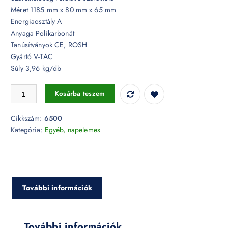
Méret 1185 mm x 80 mm x 65 mm
Energiaosztály A
Anyaga Polikarbonát
Tanúsítványok CE, ROSH
Gyártó V-TAC
Súly 3,96 kg/db
18W Napelemes LED vízmentes lámpa IP65 CCT - 6500 mennyiség
Kosárba teszem
Cikkszám:
6500
Kategória:
Egyéb, napelemes
További információk
További információk