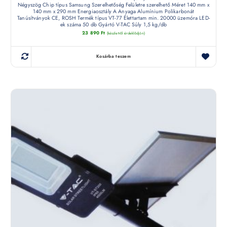
Négyszög Chip típus Samsung Szerelhetőség Felületre szerelhető Méret 140 mm x
140 mm x 290 mm Energiaosztály A Anyaga Alumínium Polikarbonát
Tanúsítványok CE, ROSH Termék típus VT-77 Élettartam min. 20000 üzemóra LED-
ek száma 50 db Gyártó V-TAC Súly 1,5 kg/db
23 890
Ft
(készletről érdeklődjön)
Kosárba teszem