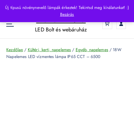
S
Új típusú növénynevelő lámpák érkeztek! Tekintsd meg kínálatunkat! :)
k
Bezárás
HelloLED.hu
i
0
p
LED Bolt és webáruház
t
o
c
Kezdőlap
/
Kültéri, kerti, napelemes
/
Egyéb, napelemes
/ 18W
o
Napelemes LED vízmentes lámpa IP65 CCT – 6500
n
t
e
n
t