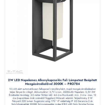
2W LED Napelemes Alkonykapcsolós Fali Lámpatest Beépített
Mozgásérzékelővel 3000K – PRO784
15 LUX alatt automatikusan felkapcsol irányfényként, majd mozgás érzékelésekor
teljes fényerőn világít. Akkumulátor: 3,7V Li-ion, 2600mAh Napelem: 5,5V 3W
Érzékelési távolság: 3-5 méter Töltési idő: 4-6 óra Munkaidő: min. 3 óra - max. 12
óra (napsütéses órák számától függően) Műszaki adatok: Teljesítmény 2 W
Fényerő 220 lumen Sugárzási szög 170 ° IP védettség IP 65 Garancia 3 év
Színhőmérséklet 3000K Színvisszaadási index (CRI) >80 Szín Szürke Forma