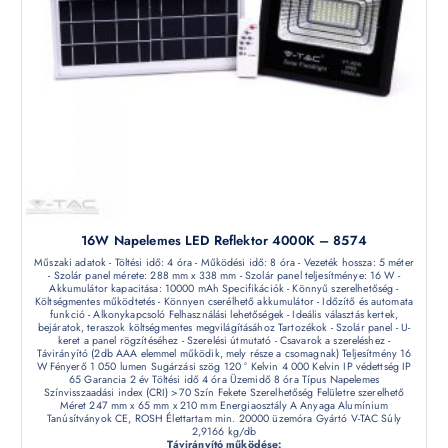
16W Napelemes LED Reflektor 4000K – 8574
Műszaki adatok - Töltési idő: 4 óra - Működési idő: 8 óra - Vezeték hossza: 5 méter
- Szolár panel mérete: 288 mm x 338 mm - Szolár panel teljesítménye: 16 W -
Akkumulátor kapacitása: 10000 mAh Specifikációk - Könnyű szerelhetőség -
Költségmentes működtetés - Könnyen cserélhető akkumulátor - Időzítő és automata
funkció - Alkonykapcsoló Felhasználási lehetőségek - Ideális választás kertek,
bejáratok, teraszok költségmentes megvilágításához Tartozékok - Szolár panel - U-
keret a panel rögzítéséhez - Szerelési útmutató - Csavarok a szereléshez -
Távirányító (2db AAA elemmel működik, mely része a csomagnak) Teljesítmény 16
W Fényerő 1 050 lumen Sugárzási szög 120 ° Kelvin 4 000 Kelvin IP védettség IP
65 Garancia 2 év Töltési idő 4 óra Üzemidő 8 óra Típus Napelemes
Színvisszaadási index (CRI) >70 Szín Fekete Szerelhetőség Felületre szerelhető
Méret 247 mm x 65 mm x 210 mm Energiaosztály A Anyaga Alumínium
Tanúsítványok CE, ROSH Élettartam min. 20000 üzemóra Gyártó V-TAC Súly
2,9166 kg/db
Távirányító működése: