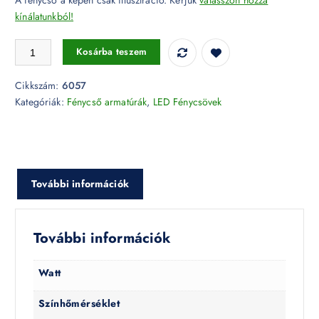
kínálatunkból!
2 x 150cm fénycső Armatúra - 6057 mennyiség
Kosárba teszem
Cikkszám:
6057
Kategóriák:
Fénycső armatúrák
,
LED Fénycsövek
További információk
További információk
Watt
Színhőmérséklet