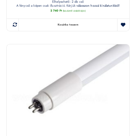
Elhelyezhető: 2 db cső
A fénycső a képen csak illusztráció. Kérjük
válasszon hozzá kínálatunkból!
2 740
Ft
(készletről érdeklődjön)
Kosárba teszem