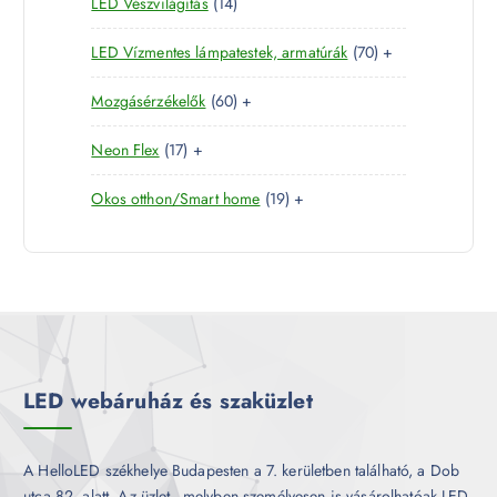
1
LED Vészvilágítás
14
t
e
m
k
4
e
r
é
7
LED Vízmentes lámpatestek, armatúrák
70
+
t
r
m
k
0
e
m
é
6
Mozgásérzékelők
60
+
t
r
é
k
0
e
m
k
1
Neon Flex
17
+
t
r
é
7
e
m
k
1
Okos otthon/Smart home
19
+
t
r
é
9
e
m
k
t
r
é
e
m
k
r
é
m
k
é
k
LED webáruház és szaküzlet
A HelloLED székhelye Budapesten a 7. kerületben található, a Dob
utca 82. alatt. Az üzlet - melyben személyesen is vásárolhatóak LED