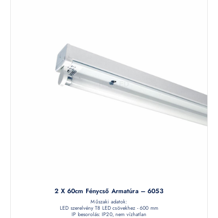
2 X 60cm Fénycső Armatúra – 6053
Műszaki adatok:
LED szerelvény T8 LED csövekhez - 600 mm
IP besorolás: IP20, nem vízhatlan