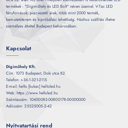
termékek - "Digiműhely és LED Bolt" néven üzemel. V-Tac LED
fényforrások, piacvezető árak, több mint 2000 termék,
bemutatóterem és kipróbálási lehetőség. Házhoz szállítás illetve
személyes átvétel Budapest belvárosában.
Kapcsolat
Digiműhely Kft.
Cím: 1073 Budapest, Dob utca 82.
Telefon: +36-1-321-2115
E-mail: hello [kukac] helloled.hu
Web: https://www.helloled.hu
Számlaszám: 10400085-00800178-00000000
Adószám: 25525005-2-42
Nyitvatartási rend