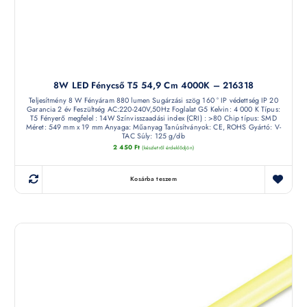
8W LED Fénycső T5 54,9 Cm 4000K – 216318
Teljesítmény 8 W Fényáram 880 lumen Sugárzási szög 160 ° IP védettség IP 20
Garancia 2 év Feszültség AC:220-240V,50Hz Foglalat G5 Kelvin: 4 000 K Típus:
T5 Fényerő megfelel : 14W Színvisszaadási index (CRI) : >80 Chip típus: SMD
Méret: 549 mm x 19 mm Anyaga: Műanyag Tanúsítványok: CE, ROHS Gyártó: V-
TAC Súly: 125 g/db
2 450
Ft
(készletről érdeklődjön)
Kosárba teszem