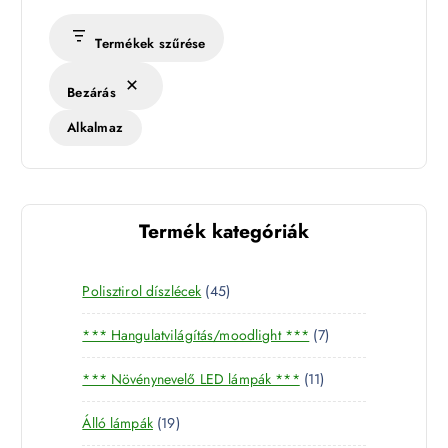
Termékek szűrése
Bezárás
Alkalmaz
Termék kategóriák
4
Polisztirol díszlécek
45
5
7
*** Hangulatvilágítás/moodlight ***
7
t
t
e
1
*** Növénynevelő LED lámpák ***
11
e
r
1
r
m
1
Álló lámpák
19
t
m
é
9
e