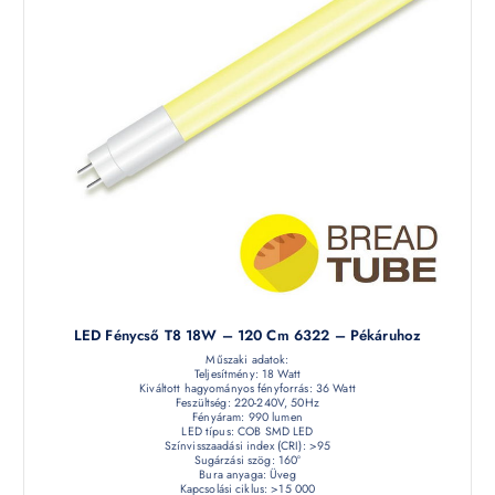
LED Fénycső T8 18W – 120 Cm 6322 – Pékáruhoz
Műszaki adatok:
Teljesítmény: 18 Watt
Kiváltott hagyományos fényforrás: 36 Watt
Feszültség: 220-240V, 50Hz
Fényáram: 990 lumen
LED típus: COB SMD LED
Színvisszaadási index (CRI): >95
Sugárzási szög: 160°
Bura anyaga: Üveg
Kapcsolási ciklus: >15 000