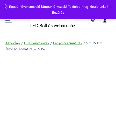
S
Új típusú növénynevelő lámpák érkeztek! Tekintsd meg kínálatunkat! :)
k
Bezárás
HelloLED.hu
i
0
p
LED Bolt és webáruház
t
o
c
Kezdőlap
/
LED Fénycsövek
/
Fénycső armatúrák
/ 2 x 150cm
o
fénycső Armatúra – 6057
n
t
e
n
t