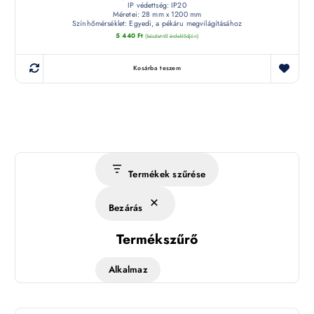
IP védettség: IP20
Méretei: 28 mm x 1200 mm
Színhőmérséklet: Egyedi, a pékáru megvilágításához
5 440
Ft
(készletről érdeklődjön)
Kosárba teszem
Termékek szűrése
Bezárás
Termékszűrő
Alkalmaz