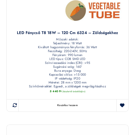
LED Fénycső T8 18W – 120 Cm 6324 – Zöldségekhez
Műszaki adatok:
Teljesítmény: 18 Watt
Kiváltott hagyományos fényforrás: 36 Watt
Feszültség: 220-240V, 50Hz
Fényáram: 990 lumen
LED típus: COB SMD LED
Színvisszaadási index (CRI): >95
Sugárzási szög: 160°
Bura anyaga: Üveg
Kapcsolási ciklus: >15 000
IP védettség: IP20
Méretei: 28 mm x 1200 mm
Színhőmérséklet: Egyedi, a zöldségek megvilágításához
5 440
Ft
(készletről érdeklődjön)
Kosárba teszem