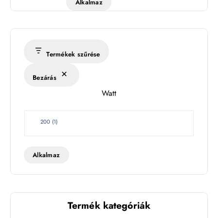
Alkalmaz
ő
m
é
r
s
Termékek szűrése
é
k
Bezárás
l
Watt
e
t
W
200
(
1
)
a
t
t
Alkalmaz
Termék kategóriák