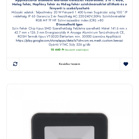
Applikációval bluetooth telefonon keresztül vezérelhető. 3 in 1: RGB,
Meleg fehér, Napfény fehér és Hideg fehér színhőmérséklet állítható és a
fényerő is szabályozható
Műszaki adatok: Teljesítmény 20 W Fényerő 1 400 lumen Sugárzási szög 100 ° IP
védettség IP 65 Garancia 2 év Feszültség AC:220-240V,50Hz Színhőmérséklet
RGB MF TF HF Színvisszaadási index (CRI) >80
Dimmelhető Igen
Szín Fehér Chip típus SMD Szerelhetőség Felületre szerelhető Méret 141.6 mm x
42.7 mm x 126.3 mm Energiaosztály A Anyaga Alumínium Tanúsítványok CE,
ROSH Termék típus VT-5020 Élettartam min. 30000 üzemóra Applikáció
https://play.google.com/store/apps/details?id=com.ws.mesh.custom.kewazi
Gyártó V-TAC Súly 526 g/db
10 440
Ft
(készletről érdeklődjön)
Kosárba teszem