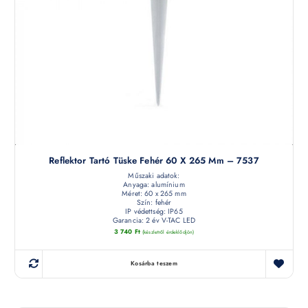
Reflektor Tartó Tüske Fehér 60 X 265 Mm – 7537
Műszaki adatok:
Anyaga: alumínium
Méret: 60 x 265 mm
Szín: fehér
IP védettség: IP65
Garancia: 2 év V-TAC LED
3 740
Ft
(készletről érdeklődjön)
Kosárba teszem