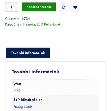
200W fekete LED reflektor F széria 6500K IP65 - 6734 mennyiség
Kosárba teszem
Cikkszám:
6734
Kategóriák:
F széria
,
LED Reflektorok
További információk
További információk
Watt
200
Színhőmérséklet
Hideg fehér