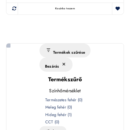
Kosárba teszem
Termékek szűrése
Bezárás
Termékszűrő
Színhőmérséklet
S
Természetes fehér
(
0
)
z
Meleg fehér
(
0
)
í
Hideg fehér
(
1
)
n
CCT
(
0
)
h