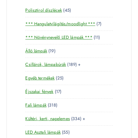
4
Polisztirol díszlécek
45
5
7
*** Hangulatvilágítás/moodlight ***
7
t
t
e
1
*** Növénynevelő LED lámpák ***
11
e
r
1
r
m
1
Álló lámpák
19
t
m
é
9
e
é
k
1
Csillárok, lámpabúrák
189
+
t
r
k
8
e
m
2
Egyéb termékek
25
9
r
é
5
t
m
k
1
Éjszakai fények
17
t
e
é
7
e
r
k
3
Fali lámpák
318
t
r
m
1
e
m
é
3
Kültéri, kerti, napelemes
334
+
8
r
é
k
3
t
m
k
5
LED Asztali lámpák
55
4
e
é