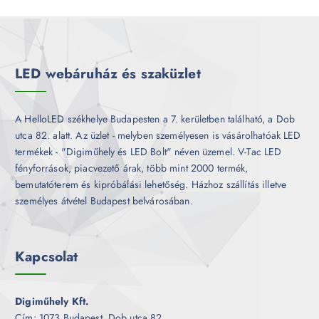
r
é
m
k
é
k
LED webáruház és szaküzlet
A HelloLED székhelye Budapesten a 7. kerületben található, a Dob
utca 82. alatt. Az üzlet - melyben személyesen is vásárolhatóak LED
termékek - "Digiműhely és LED Bolt" néven üzemel. V-Tac LED
fényforrások, piacvezető árak, több mint 2000 termék,
bemutatóterem és kipróbálási lehetőség. Házhoz szállítás illetve
személyes átvétel Budapest belvárosában.
Kapcsolat
Digiműhely Kft.
Cím: 1073 Budapest, Dob utca 82.