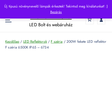
S
Új típusú növénynevelő lámpák érkeztek! Tekintsd meg kínálatunkat! :)
k
Bezárás
HelloLED.hu
i
0
p
LED Bolt és webáruház
t
o
c
Kezdőlap
/
LED Reflektorok
/
F széria
/ 200W fekete LED reflektor
o
F széria 6500K IP65 – 6734
n
t
e
n
t