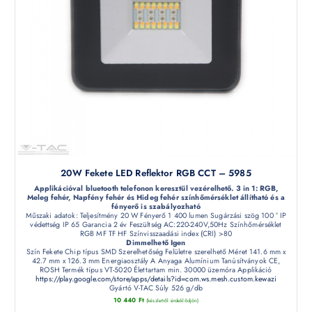
20W Fekete LED Reflektor RGB CCT – 5985
Applikációval bluetooth telefonon keresztül vezérelhető. 3 in 1: RGB,
Meleg fehér, Napfény fehér és Hideg fehér színhőmérséklet állítható és a
fényerő is szabályozható
Műszaki adatok: Teljesítmény 20 W Fényerő 1 400 lumen Sugárzási szög 100 ° IP
védettség IP 65 Garancia 2 év Feszültség AC:220-240V,50Hz Színhőmérséklet
RGB MF TF HF Színvisszaadási index (CRI) >80
Dimmelhető Igen
Szín Fekete Chip típus SMD Szerelhetőség Felületre szerelhető Méret 141.6 mm x
42.7 mm x 126.3 mm Energiaosztály A Anyaga Alumínium Tanúsítványok CE,
ROSH Termék típus VT-5020 Élettartam min. 30000 üzemóra Applikáció
https://play.google.com/store/apps/details?id=com.ws.mesh.custom.kewazi
Gyártó V-TAC Súly 526 g/db
10 440
Ft
(készletről érdeklődjön)