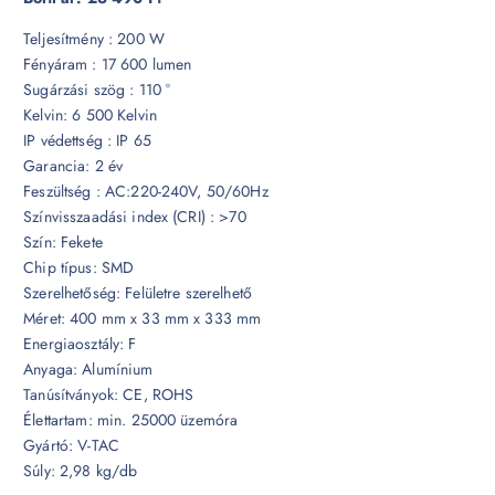
Teljesítmény : 200 W
Fényáram : 17 600 lumen
Sugárzási szög : 110 °
Kelvin: 6 500 Kelvin
IP védettség : IP 65
Garancia: 2 év
Feszültség : AC:220-240V, 50/60Hz
Színvisszaadási index (CRI) : >70
Szín: Fekete
Chip típus: SMD
Szerelhetőség: Felületre szerelhető
Méret: 400 mm x 33 mm x 333 mm
Energiaosztály: F
Anyaga: Alumínium
Tanúsítványok: CE, ROHS
Élettartam: min. 25000 üzemóra
Gyártó: V-TAC
Súly: 2,98 kg/db