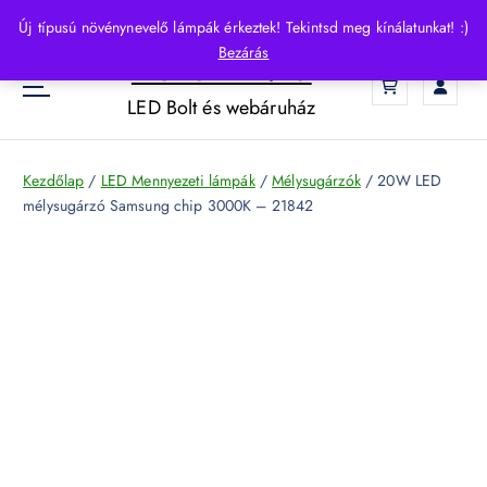
S
Új típusú növénynevelő lámpák érkeztek! Tekintsd meg kínálatunkat! :)
k
Bezárás
HelloLED.hu
i
0
p
LED Bolt és webáruház
t
o
c
Kezdőlap
/
LED Mennyezeti lámpák
/
Mélysugárzók
/ 20W LED
o
mélysugárzó Samsung chip 3000K – 21842
n
t
e
n
t