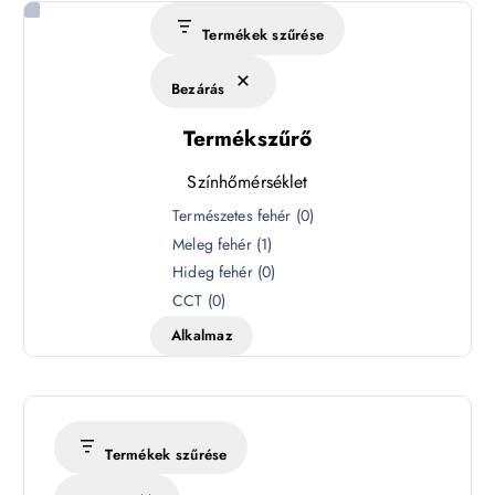
Termékek szűrése
Bezárás
Termékszűrő
Színhőmérséklet
S
Természetes fehér
(
0
)
z
Meleg fehér
(
1
)
í
Hideg fehér
(
0
)
n
CCT
(
0
)
h
Alkalmaz
ő
m
é
r
s
Termékek szűrése
é
k