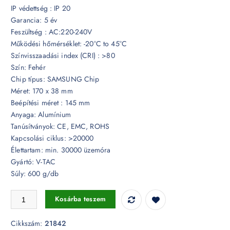
IP védettség : IP 20
Garancia: 5 év
Feszültség : AC:220-240V
Működési hőmérséklet: -20°C to 45°C
Színvisszaadási index (CRI) : >80
Szín: Fehér
Chip típus: SAMSUNG Chip
Méret: 170 x 38 mm
Beépítési méret : 145 mm
Anyaga: Alumínium
Tanúsítványok: CE, EMC, ROHS
Kapcsolási ciklus: >20000
Élettartam: min. 30000 üzemóra
Gyártó: V-TAC
Súly: 600 g/db
20W LED mélysugárzó Samsung chip 3000K - 21842 mennyiség
Kosárba teszem
Cikkszám:
21842