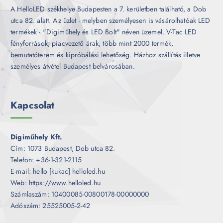
A HelloLED székhelye Budapesten a 7. kerületben található, a Dob
utca 82. alatt. Az üzlet - melyben személyesen is vásárolhatóak LED
termékek - "Digiműhely és LED Bolt" néven üzemel. V-Tac LED
fényforrások, piacvezető árak, több mint 2000 termék,
bemutatóterem és kipróbálási lehetőség. Házhoz szállítás illetve
személyes átvétel Budapest belvárosában.
Kapcsolat
Digiműhely Kft.
Cím: 1073 Budapest, Dob utca 82.
Telefon: +36-1-321-2115
E-mail: hello [kukac] helloled.hu
Web: https://www.helloled.hu
Számlaszám: 10400085-00800178-00000000
Adószám: 25525005-2-42