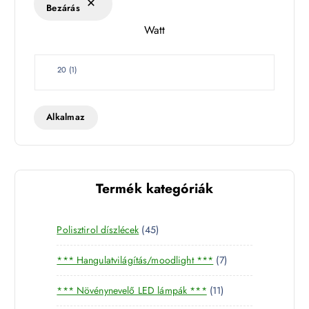
Bezárás
l
Watt
e
t
W
20
(
1
)
a
t
t
Alkalmaz
Termék kategóriák
4
Polisztirol díszlécek
45
5
7
*** Hangulatvilágítás/moodlight ***
7
t
t
e
1
*** Növénynevelő LED lámpák ***
11
e
r
1
r
m