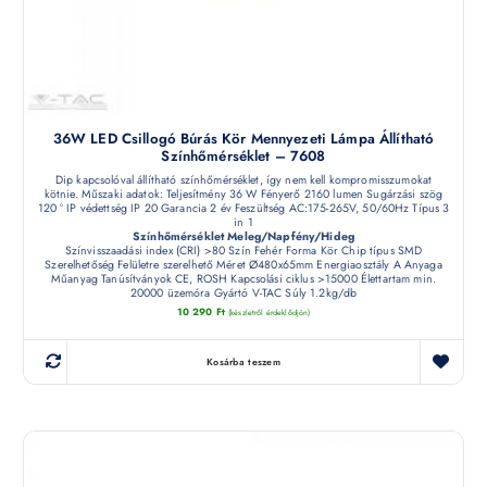
36W LED Csillogó Búrás Kör Mennyezeti Lámpa Állítható
Színhőmérséklet – 7608
Dip kapcsolóval állítható színhőmérséklet, így nem kell kompromisszumokat
kötnie. Műszaki adatok: Teljesítmény 36 W Fényerő 2160 lumen Sugárzási szög
120 ° IP védettség IP 20 Garancia 2 év Feszültség AC:175-265V, 50/60Hz Típus 3
in 1
Színhőmérséklet Meleg/Napfény/Hideg
Színvisszaadási index (CRI) >80 Szín Fehér Forma Kör Chip típus SMD
Szerelhetőség Felületre szerelhető Méret Ø480x65mm Energiaosztály A Anyaga
Műanyag Tanúsítványok CE, ROSH Kapcsolási ciklus >15000 Élettartam min.
20000 üzemóra Gyártó V-TAC Súly 1.2kg/db
10 290
Ft
(készletről érdeklődjön)
Kosárba teszem