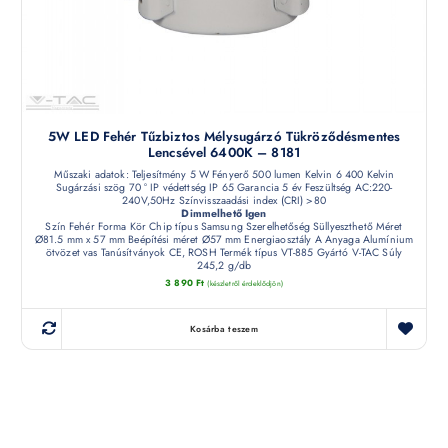
5W LED Fehér Tűzbiztos Mélysugárzó Tükröződésmentes
Lencsével 6400K – 8181
Műszaki adatok: Teljesítmény 5 W Fényerő 500 lumen Kelvin 6 400 Kelvin
Sugárzási szög 70 ° IP védettség IP 65 Garancia 5 év Feszültség AC:220-
240V,50Hz Színvisszaadási index (CRI) >80
Dimmelhető Igen
Szín Fehér Forma Kör Chip típus Samsung Szerelhetőség Süllyeszthető Méret
Ø81.5 mm x 57 mm Beépítési méret Ø57 mm Energiaosztály A Anyaga Alumínium
ötvözet vas Tanúsítványok CE, ROSH Termék típus VT-885 Gyártó V-TAC Súly
245,2 g/db
3 890
Ft
(készletről érdeklődjön)
Kosárba teszem