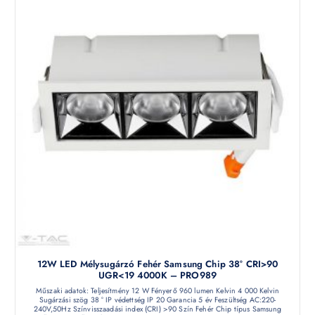
12W LED Mélysugárzó Fehér Samsung Chip 38° CRI>90
UGR<19 4000K – PRO989
Műszaki adatok: Teljesítmény 12 W Fényerő 960 lumen Kelvin 4 000 Kelvin
Sugárzási szög 38 ° IP védettség IP 20 Garancia 5 év Feszültség AC:220-
240V,50Hz Színvisszaadási index (CRI) >90 Szín Fehér Chip típus Samsung