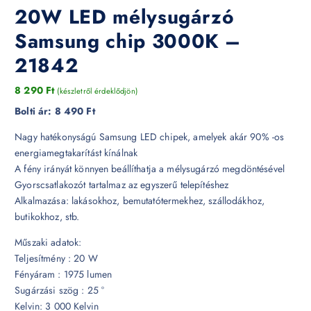
20W LED mélysugárzó
Samsung chip 3000K –
21842
8 290
Ft
(készletről érdeklődjön)
Bolti ár:
8 490 Ft
Nagy hatékonyságú Samsung LED chipek, amelyek akár 90% -os
energiamegtakarítást kínálnak
A fény irányát könnyen beállíthatja a mélysugárzó megdöntésével
Gyorscsatlakozót tartalmaz az egyszerű telepítéshez
Alkalmazása: lakásokhoz, bemutatótermekhez, szállodákhoz,
butikokhoz, stb.
Műszaki adatok:
Teljesítmény : 20 W
Fényáram : 1975 lumen
Sugárzási szög : 25 °
Kelvin: 3 000 Kelvin