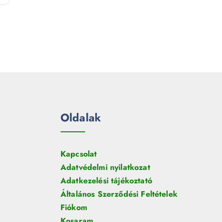
e
m
k
r
é
m
k
é
k
Oldalak
Kapcsolat
Adatvédelmi nyilatkozat
Adatkezelési tájékoztató
Általános Szerződési Feltételek
Fiókom
Kosaram