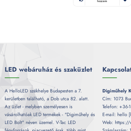
teszem
LED webáruház és szaküzlet
Kapcsola
A HelloLED székhelye Budapesten a 7.
Digiműhely K
kerületben található, a Dob utca 82. alatt.
Cím: 1073 Bu
Az üzlet - melyben személyesen is
Telefon: +36-
vásárolhatóak LED termékek - "Digiműhely és
E-mail: hello 
LED Bolt" néven üzemel. V-Tac LED
Web: https://
fényforrások, piacvezető árak, több mint
Számlaszám: