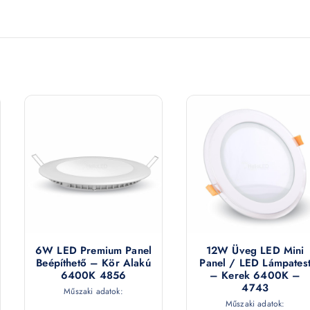
6W LED Premium Panel
12W Üveg LED Mini
Beépíthető – Kör Alakú
Panel / LED Lámpates
6400K 4856
– Kerek 6400K –
4743
Műszaki adatok:
Műszaki adatok: