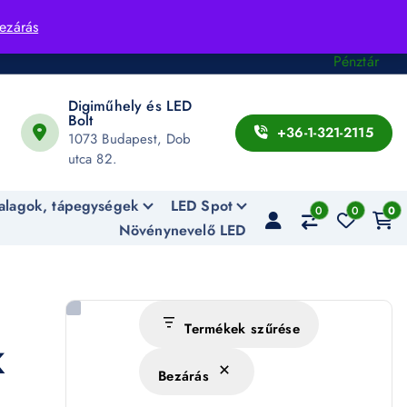
Fiók
ezárás
Kosár
Pénztár
Digiműhely és LED
Bolt
+36-1-321-2115
1073 Budapest, Dob
utca 82.
alagok, tápegységek
LED Spot
0
0
0
Növénynevelő LED
Termékek szűrése
K
Bezárás