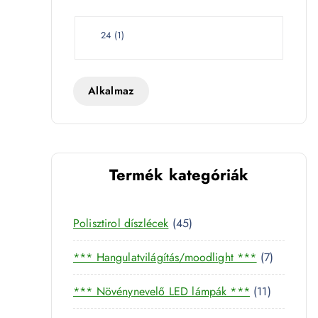
e
t
W
24
(
1
)
a
t
t
Alkalmaz
Termék kategóriák
4
Polisztirol díszlécek
45
5
7
*** Hangulatvilágítás/moodlight ***
7
t
t
e
1
*** Növénynevelő LED lámpák ***
11
e
r
1
r