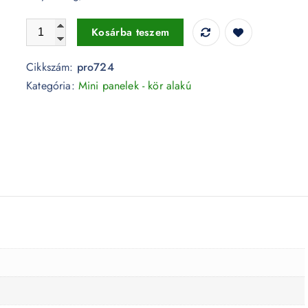
24W Kör Premium LED Panel süllyeszthető 3000K - PRO72
Kosárba teszem
Cikkszám:
pro724
Kategória:
Mini panelek - kör alakú