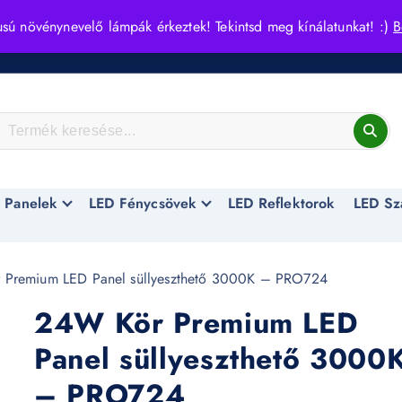
usú növénynevelő lámpák érkeztek! Tekintsd meg kínálatunkat! :)
B
 Panelek
LED Fénycsövek
LED Reflektorok
LED Sz
Premium LED Panel süllyeszthető 3000K – PRO724
24W Kör Premium LED
Panel süllyeszthető 3000
– PRO724