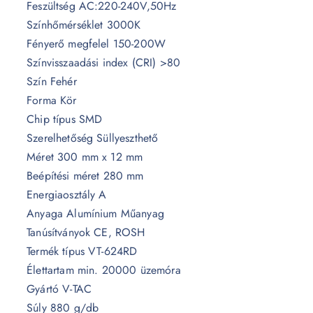
Feszültség AC:220-240V,50Hz
Színhőmérséklet 3000K
Fényerő megfelel 150-200W
Színvisszaadási index (CRI) >80
Szín Fehér
Forma Kör
Chip típus SMD
Szerelhetőség Süllyeszthető
Méret 300 mm x 12 mm
Beépítési méret 280 mm
Energiaosztály A
Anyaga Alumínium Műanyag
Tanúsítványok CE, ROSH
Termék típus VT-624RD
Élettartam min. 20000 üzemóra
Gyártó V-TAC
Súly 880 g/db