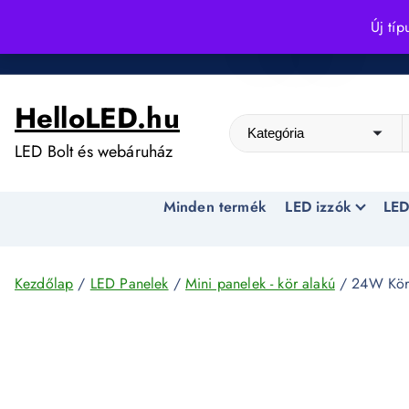
S
Új típ
k
Kedvező árak egész évben!
i
p
HelloLED.hu
t
o
LED Bolt és webáruház
c
o
Minden termék
LED izzók
LED
n
t
e
n
Kezdőlap
/
LED Panelek
/
Mini panelek - kör alakú
/ 24W Kör 
t