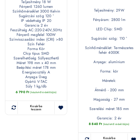
Teljesítmény 18 W
Fényerő 1260 lumen
Teljesítmény: 29W
Színhőmérséklet 3000 Kelvin
Sugárzási szög 120 °
Fényáram: 2800 lm
IP védettség IP 20
Garancia 2 év
LED Chip: SMD
Feszültség AC:220-240V,50Hz
Fényerő megfelel 100W
Sugárzási szög: 110 °
Színvisszaadási index (CRI) >80
Szín Fehér
Színhőmérséklet: Természetes
Forma Kör
fehér 4000K
Chip típus SMD
Szerelhetőség Süllyeszthető
Anyaga: alumínium
Méret 198 mm x 40 mm
Beépítési méret 178 mm
Forma: kör
Energiaosztály A
Anyaga Üveg
Méretek:
Gyártó V-TAC
Súly 1 kg/db
Átmérő - 200 mm
6 790
Ft
(készletről érdeklődjön)
Magasság - 27 mm
Kosárba
Szerelési méret:185 mm
teszem
Garancia: 2 év
8 840
Ft
(készletről érdeklődjön)
Kosárba