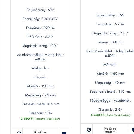
Teljesítmény: 6W
Teljesítmény: 12W
Feszültség: 200-240V
Feszültség: 220V
Fényáram: 390 lm
Sugárzási szög: 120 °
LED Chip: SMD
Fényerő: 840 lm
Sugárzási szög: 120 °
Színhőmérséklet: Hideg Fehér
Színhőmérséklet: Hideg fehér
6400K
6400K
Méretek:
Alakja: kör
Átmérő - 160 mm
Méretek:
Magasság - 40 mm
Átmérő - 120 mm
Beépítési átmérő: 140 mm
Magasság - 25 mm
Tápegységgel, vezetékkel.
Szerelési méret:105 mm
Garancia: 2 év
Garancia: 2 év
6 440
Ft
(készletről érdeklődjön)
2 890
Ft
(készletről érdeklődjön)
Kosárba
teszem
Kosárba