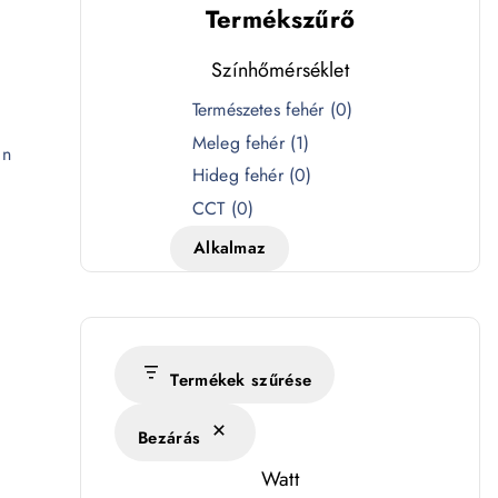
Termékszűrő
Színhőmérséklet
S
Természetes fehér
(
0
)
z
Meleg fehér
(
1
)
an
í
Hideg fehér
(
0
)
n
CCT
(
0
)
h
Alkalmaz
ő
m
é
r
s
Termékek szűrése
é
Bezárás
k
l
Watt