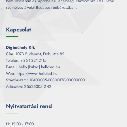
bemutatóterem és kipróbálási lehetőség. Házhoz szállítás illetve
személyes átvétel Budapest belvárosában.
Kapcsolat
Digiműhely Kft.
Cím: 1073 Budapest, Dob utca 82.
Telefon: +36-1-321-2115
E-mail: hello [kukac] helloled.hu
Web: https://www.helloled.hu
Számlaszám: 10400085-00800178-00000000
Adószám: 25525005-2-42
Nyitvatartási rend
H: 12:00 - 17:00