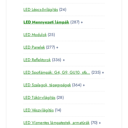
2
t
r
k
2
LED Lépcsővilágítás
24
t
e
m
4
e
r
é
2
LED Mennyezeti lámpák
287
+
t
r
m
k
8
e
m
é
2
LED Modulok
25
7
r
é
k
5
t
m
k
2
LED Panelek
277
+
t
e
é
7
e
r
k
3
LED Reflektorok
336
+
7
r
m
3
t
m
é
2
LED Spotlámpák: G4, G9, GU10, stb...
235
+
6
e
é
k
3
t
r
k
3
LED Szalagok, tápegységek
364
+
5
e
m
6
t
r
é
2
LED Tükörvilágítás
28
4
e
m
k
8
t
r
é
1
LED Vészvilágítás
14
t
e
m
k
4
e
r
é
7
LED Vízmentes lámpatestek, armatúrák
70
+
t
r
m
k