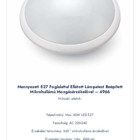
Mennyezeti E27 Foglalattal Ellátott Lámpatest Beépített
Mikrohullámú Mozgásérzékelővel – 4966
Műszaki adatok:
Teljesítmény: Max. 60W LED E27
Feszültség: AC 220-240
Érzékelési tartomány: 360 ° mikrohullámú érzékelővel
Érzékelési távolság: 1-8m. Állítható