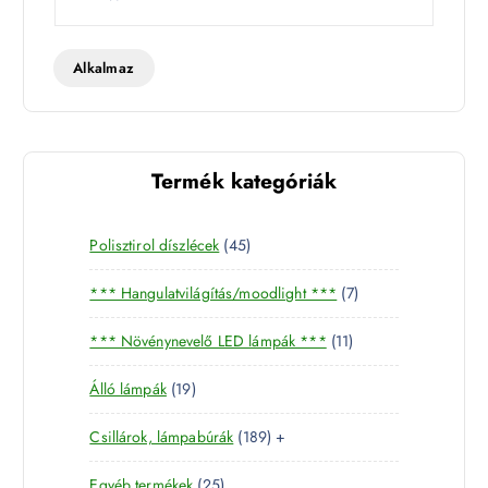
a
t
t
Alkalmaz
Termék kategóriák
4
Polisztirol díszlécek
45
5
7
*** Hangulatvilágítás/moodlight ***
7
t
t
e
1
*** Növénynevelő LED lámpák ***
11
e
r
1
r
m
1
Álló lámpák
19
t
m
é
9
e
é
k
1
Csillárok, lámpabúrák
189
+
t
r
k
8
e
m
2
Egyéb termékek
25
9