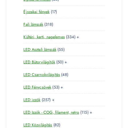
r
é
5
t
m
k
1
Éjszakai fények
17
t
e
é
7
e
r
k
3
Fali lámpák
318
t
r
m
1
e
m
é
3
Kültéri, kerti, napelemes
334
+
8
r
é
k
3
t
m
k
5
LED Asztali lámpák
55
4
e
é
5
t
r
k
5
LED Bútorvilágítók
50
+
t
e
m
0
e
r
é
4
LED Csarnokvilágítás
48
t
r
m
k
8
e
m
é
5
LED Fénycsövek
53
+
t
r
é
k
3
e
m
k
2
LED izzók
257
+
t
r
é
5
e
m
k
1
LED Izzók - COG, filament, retro
115
+
7
r
é
1
t
m
k
8
LED Közvilágítás
82
5
e
é