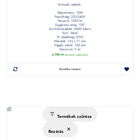
Műszaki adatok:
Teljesítmény: 10W
Feszültség: 220-240V
Fényerő: 1200 lm
Sugárzási szög: 120°
Színhőmérséklet: 6000 Kelvin
Szín: fehér
IP védettség: IP20
Méretek: 135 x 71 mm
Vágási méret: 120 mm
Garancia: 2 év
5 790
Ft
(készletről érdeklődjön)
Kosárba teszem
Termékek szűrése
Bezárás