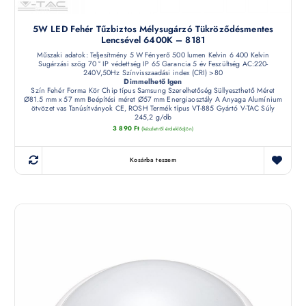
5W LED Fehér Tűzbiztos Mélysugárzó Tükröződésmentes
Lencsével 6400K – 8181
Műszaki adatok: Teljesítmény 5 W Fényerő 500 lumen Kelvin 6 400 Kelvin
Sugárzási szög 70 ° IP védettség IP 65 Garancia 5 év Feszültség AC:220-
240V,50Hz Színvisszaadási index (CRI) >80
Dimmelhető Igen
Szín Fehér Forma Kör Chip típus Samsung Szerelhetőség Süllyeszthető Méret
Ø81.5 mm x 57 mm Beépítési méret Ø57 mm Energiaosztály A Anyaga Alumínium
ötvözet vas Tanúsítványok CE, ROSH Termék típus VT-885 Gyártó V-TAC Súly
245,2 g/db
3 890
Ft
(készletről érdeklődjön)
Kosárba teszem