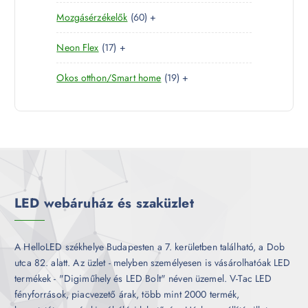
0
e
m
é
6
Mozgásérzékelők
60
+
t
r
é
k
0
e
m
k
1
Neon Flex
17
+
t
r
é
7
e
m
k
1
Okos otthon/Smart home
19
+
t
r
é
9
e
m
k
t
r
é
e
m
k
r
é
m
k
é
k
LED webáruház és szaküzlet
A HelloLED székhelye Budapesten a 7. kerületben található, a Dob
utca 82. alatt. Az üzlet - melyben személyesen is vásárolhatóak LED
termékek - "Digiműhely és LED Bolt" néven üzemel. V-Tac LED
fényforrások, piacvezető árak, több mint 2000 termék,