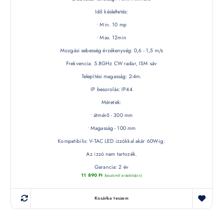
Idő késleltetés:
• Min. 10 mp
• Max. 12min
Mozgási sebesség érzékenység: 0,6 - 1,5 m/s
Frekvencia: 5.8GHz CW radar, ISM sáv
Telepítési magasság: 2-4m.
IP besorolás: IP44
Méretek:
• átmérő - 300 mm
• Magasság - 100 mm
Kompatibilis: V-TAC LED izzókkal akár 60W-ig.
Az izzó nem tartozék.
Garancia: 2 év
11 890
Ft
(készletről érdeklődjön)
Kosárba teszem