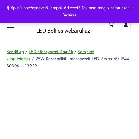
S
Új típusú növénynevelő lámpák érkeztek! Tekintsd meg kínálatunkat! :)
k
Bezárás
HelloLED.hu
i
0
p
LED Bolt és webáruház
t
o
c
Kezdőlap
/
LED Mennyezeti lámpák
/
Komplett
o
világítótestek
/ 25W Keret nélküli mennyezeti LED lámpa kör IP44
n
3000K – 13929
t
e
n
t