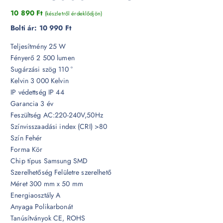
10 890
Ft
(készletről érdeklődjön)
Bolti ár:
10 990 Ft
Teljesítmény 25 W
Fényerő 2 500 lumen
Sugárzási szög 110 °
Kelvin 3 000 Kelvin
IP védettség IP 44
Garancia 3 év
Feszültség AC:220-240V,50Hz
Színvisszaadási index (CRI) >80
Szín Fehér
Forma Kör
Chip típus Samsung SMD
Szerelhetőség Felületre szerelhető
Méret 300 mm x 50 mm
Energiaosztály A
Anyaga Polikarbonát
Tanúsítványok CE, ROHS