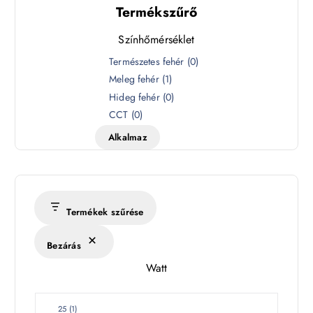
Termékszűrő
Színhőmérséklet
S
Természetes fehér
(
0
)
z
Meleg fehér
(
1
)
í
Hideg fehér
(
0
)
n
CCT
(
0
)
h
Alkalmaz
ő
m
é
r
s
Termékek szűrése
é
k
Bezárás
l
Watt
e
t
W
25
(
1
)