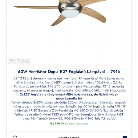
60W Ventilátor Dupla E27 Foglalatú Lámpával – 7916
52 "(132 cm) dekoratív mennyezeti ventilátor RF vezérléssel Váltóáramú motor
előre és hátra funkcióval 5 MDF penge Erőteljes motor: 153x15 mm, 2,3 kg
Fordulatok percenként: 190 ± 10 fordulat / perc Penge szöge 13 ° 3 sebesség
(alacsony, közepes és magas), mely távirányítóval állítható időzíthető kikapcsolás
2xE27 foglalat (a fényforrást NEM tartalmazza, de üzletünkben
megvásárolható)
Terhelhetősége 2x20W Lámpa átmérője 260mm Alkalmazása: - éttermek, - nappali,
- hálószoba, - irodák és még sok más. Teljesítmény 60 W Sugárzási szög 110 ° IP
védettség IP 20 Garancia 2 év Feszültség AC:220-240V,50Hz Szerelhetőség
Felületre szerelhető Méret 1320 mm x 410 mm Energiaosztály A Anyaga MDF
Üveg Fém Tanúsítványok CE, ROSH Gyártó V-TAC Súly 7,8 kg/db
62 740
Ft
(készletről érdeklődjön)
Kosárba teszem