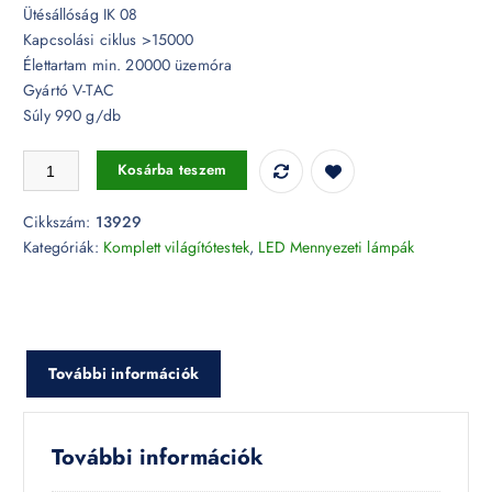
Ütésállóság IK 08
Kapcsolási ciklus >15000
Élettartam min. 20000 üzemóra
Gyártó V-TAC
Súly 990 g/db
25W Keret nélküli mennyezeti LED lámpa kör IP44 3000K - 13929 men
Kosárba teszem
Cikkszám:
13929
Kategóriák:
Komplett világítótestek
,
LED Mennyezeti lámpák
További információk
További információk