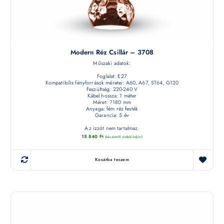
Modern Réz Csillár – 3708
Műszaki adatok:
Foglalat: E27
Kompatibilis fényforrások méretei: A60, A67, ST64, G120
Feszültség: 220-240 V
Kábel hossza: 1 méter
Méret: ?180 mm
Anyaga: fém réz festék
Garancia: 5 év
Az izzót nem tartalmaz.
15 840
Ft
(készletről érdeklődjön)
Kosárba teszem