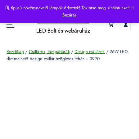
S
Új típusú növénynevelő lámpák érkeztek! Tekintsd meg kínálatunkat! :)
k
Bezárás
HelloLED.hu
i
0
p
LED Bolt és webáruház
t
o
c
Kezdőlap
/
Csillárok, lámpabúrák
/
Design csillárok
/ 26W LED
o
dimmelhető design csillár szögletes fehér – 3970
n
t
e
n
t