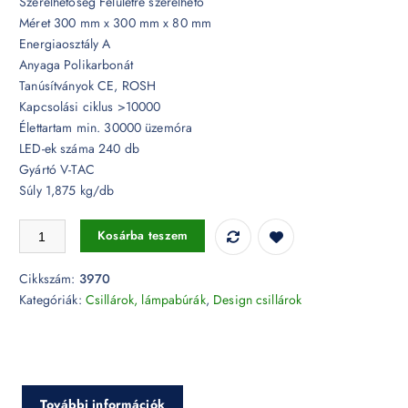
Szerelhetőség Felületre szerelhető
Méret 300 mm x 300 mm x 80 mm
Energiaosztály A
Anyaga Polikarbonát
Tanúsítványok CE, ROSH
Kapcsolási ciklus >10000
Élettartam min. 30000 üzemóra
LED-ek száma 240 db
Gyártó V-TAC
Súly 1,875 kg/db
26W LED dimmelhető design csillár szögletes fehér - 3970 mennyiség
Kosárba teszem
Cikkszám:
3970
Kategóriák:
Csillárok, lámpabúrák
,
Design csillárok
További információk