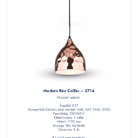
Modern Réz Csillár – 3714
Műszaki adatok:
Foglalat: E27
Kompatibilis fényforrások méretei: A60, A67, ST64, G120
Feszültség: 220-240 V
Kábel hossza: 1 méter
Méret: ?170 mm
Anyaga: fém réz festék
Garancia: 5 év
Az izzót nem tartalmaz.