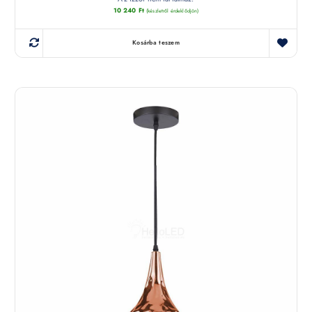
10 240
Ft
(készletről érdeklődjön)
Kosárba teszem