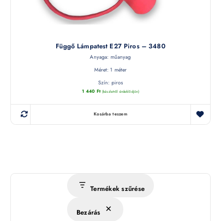
Függő Lámpatest E27 Piros – 3480
Anyaga: műanyag
Méret: 1 méter
Szín: piros
1 440
Ft
(készletről érdeklődjön)
Kosárba teszem
Termékek szűrése
Bezárás