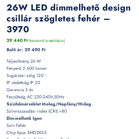
26W LED dimmelhető design
csillár szögletes fehér –
3970
29 440
Ft
(készletről érdeklődjön)
Bolti ár:
29 490 Ft
Teljesítmény 26 W
Fényerő 2 600 lumen
Sugárzási szög 120 °
IP védettség IP 20
Garancia 3 év
Feszültség AC:220-240V,50Hz
Színhőmérséklet Meleg/Napfény/Hideg
Színvisszaadási index (CRI) >80
Dimmelhető Igen
Szín Fehér
Chip típus SMD2835