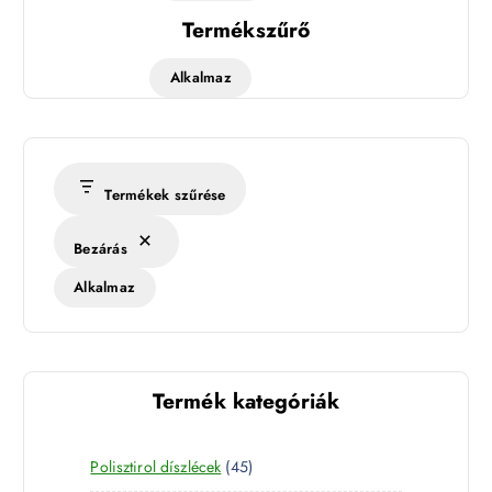
Termékszűrő
Alkalmaz
Termékek szűrése
Bezárás
Alkalmaz
Termék kategóriák
4
Polisztirol díszlécek
45
5