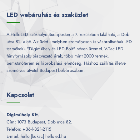
é
k
LED webáruház és szaküzlet
A HelloLED székhelye Budapesten a 7. kerületben található, a Dob
utca 82. alatt. Az üzlet - melyben személyesen is vásárolhatóak LED
termékek - "Digiműhely és LED Bolt" néven üzemel. V-Tac LED
fényforrások, piacvezető árak, több mint 2000 termék,
bemutatóterem és kipróbálási lehetőség. Házhoz szállítás illetve
személyes átvétel Budapest belvárosában.
Kapcsolat
Digiműhely Kft.
Cím: 1073 Budapest, Dob utca 82.
Telefon: +36-1-321-2115
E-mail: hello [kukac] helloled.hu