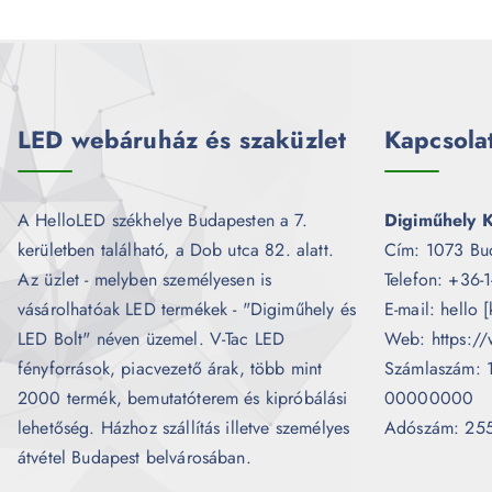
LED webáruház és szaküzlet
Kapcsola
A HelloLED székhelye Budapesten a 7.
Digiműhely K
kerületben található, a Dob utca 82. alatt.
Cím: 1073 Bu
Az üzlet - melyben személyesen is
Telefon: +36-
vásárolhatóak LED termékek - "Digiműhely és
E-mail: hello 
LED Bolt" néven üzemel. V-Tac LED
Web: https://
fényforrások, piacvezető árak, több mint
Számlaszám:
2000 termék, bemutatóterem és kipróbálási
00000000
lehetőség. Házhoz szállítás illetve személyes
Adószám: 25
átvétel Budapest belvárosában.