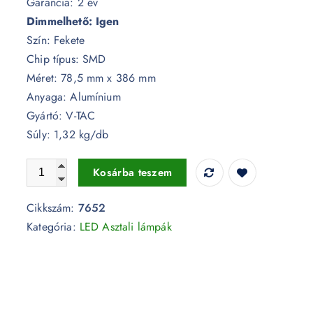
Garancia: 2 év
Dimmelhető: Igen
Szín: Fekete
Chip típus: SMD
Méret: 78,5 mm x 386 mm
Anyaga: Alumínium
Gyártó: V-TAC
Súly: 1,32 kg/db
2W fekete LED asztali lámpa 4400mA 3000K IP54 - 7652
Kosárba teszem
Cikkszám:
7652
Kategória:
LED Asztali lámpák