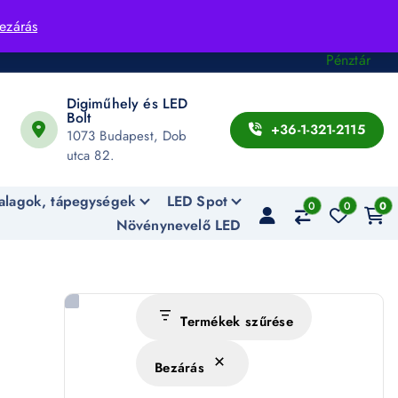
Fiók
ezárás
Kosár
Pénztár
Digiműhely és LED
Bolt
+36-1-321-2115
1073 Budapest, Dob
utca 82.
alagok, tápegységek
LED Spot
0
0
0
Növénynevelő LED
Termékek szűrése
Bezárás