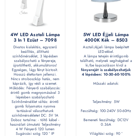
4W LED Asztali Lámpa
5W LED Éjjeli Lámpa
3 In 1 Ezüst – 7098
4000K Kék – 8503
Divatos kialakítás, egyszerű
Asztali/éjjeli lámpa beépített
beállítás, állítható
LED-ekkel.
színhőmérséklet, 3 lépésben
A lámpa tetején érintőgomb
szabályozható a fényereje,
található, melynek segítségével a
újratölthető, akkumulátoros!
ki/be kapcsoláson kívül a
Egységes, lágy fényt biztosít.
fényerejét is szabályozhatjuk
Hosszú élettartam jellemzi.
4 lépésben: 10-30-60-100%
Nincs stroboszkóp hatás, nem
káprázik, így védi a szemet.
Műszaki adatok:
Működés: Fényerő szabályozás:
érintő gomb megnyomásával 3
lépésben szabályozható
Színhőmérséklet váltás: érintő
Teljesítmény: 5W
gomb folyamatos nyomva
tartásával választhatunk
Feszültség: 100-240V 50-60Hz
színhőmérsékletet DC: 5V 1A
Doboz tartalma: - töltő kábel -
Bemeneti feszültség: DC12V
használati útmutató Teljesítmény
0.36A
4 W Fényerő 120 lumen
Sugárzási szög 120 ° IP
Világítási szög: 90 °