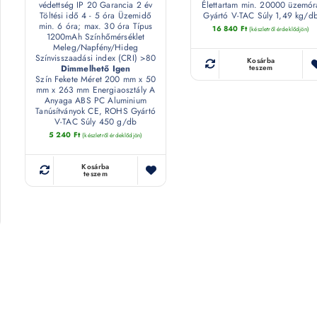
védettség IP 20 Garancia 2 év
Élettartam min. 20000 üzemór
Töltési idő 4 - 5 óra Üzemidő
Gyártó V-TAC Súly 1,49 kg/d
min. 6 óra; max. 30 óra Típus
16 840
Ft
(készletről érdeklődjön)
1200mAh Színhőmérséklet
Meleg/Napfény/Hideg
Színvisszaadási index (CRI) >80
Kosárba
Dimmelhető Igen
teszem
Szín Fekete Méret 200 mm x 50
mm x 263 mm Energiaosztály A
Anyaga ABS PC Aluminium
Tanúsítványok CE, ROHS Gyártó
V-TAC Súly 450 g/db
5 240
Ft
(készletről érdeklődjön)
Kosárba
teszem