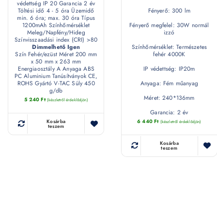
védettség IP 20 Garancia 2 év
Töltési idő 4 - 5 óra Üzemidő
Fényerő: 300 lm
min. 6 óra; max. 30 óra Típus
1200mAh Színhőmérséklet
Fényerő megfelel: 30W normál
Meleg/Napfény/Hideg
izzó
Színvisszaadási index (CRI) >80
Dimmelhető Igen
Színhőmérséklet: Természetes
Szín Fehér/ezüst Méret 200 mm
fehér 4000K
x 50 mm x 263 mm
Energiaosztály A Anyaga ABS
IP védettség: IP20m
PC Aluminium Tanúsítványok CE,
ROHS Gyártó V-TAC Súly 450
Anyaga: Fém műanyag
g/db
Méret: 240*136mm
5 240
Ft
(készletről érdeklődjön)
Garancia: 2 év
6 440
Ft
Kosárba
(készletről érdeklődjön)
teszem
Kosárba
teszem