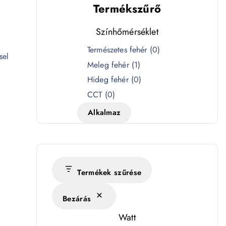
Termékszűrő
Színhőmérséklet
S
Természetes fehér
(
0
)
sel
z
Meleg fehér
(
1
)
í
Hideg fehér
(
0
)
n
CCT
(
0
)
h
Alkalmaz
ő
m
é
r
s
Termékek szűrése
é
Bezárás
k
l
Watt