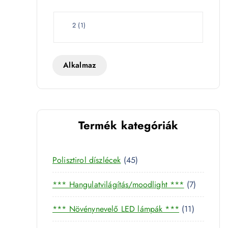
e
t
W
2
(
1
)
a
t
t
Alkalmaz
 mennyiség
Termék kategóriák
4
Polisztirol díszlécek
45
5
7
*** Hangulatvilágítás/moodlight ***
7
t
t
e
1
*** Növénynevelő LED lámpák ***
11
e
r
1
r