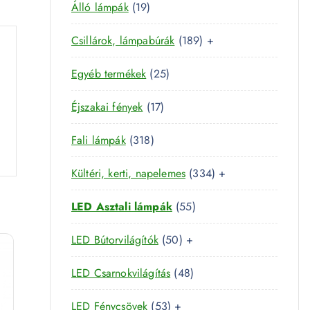
m
1
Álló lámpák
19
t
m
é
9
e
é
k
1
Csillárok, lámpabúrák
189
+
t
r
k
8
e
m
2
Egyéb termékek
25
9
r
é
5
t
m
k
1
Éjszakai fények
17
t
e
é
7
e
r
k
3
Fali lámpák
318
t
r
m
1
e
m
é
3
Kültéri, kerti, napelemes
334
+
8
r
é
k
3
t
m
k
5
LED Asztali lámpák
55
4
e
é
5
t
r
k
5
LED Bútorvilágítók
50
+
t
e
m
0
e
r
é
4
LED Csarnokvilágítás
48
t
r
m
k
8
e
m
é
5
LED Fénycsövek
53
+
t