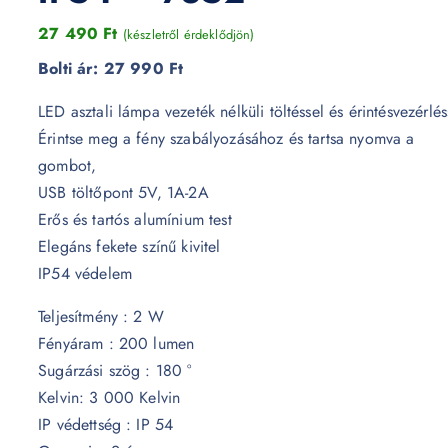
27 490
Ft
(készletről érdeklődjön)
Bolti ár:
27 990 Ft
LED asztali lámpa vezeték nélküli töltéssel és érintésvezérlés
Érintse meg a fény szabályozásához és tartsa nyomva a
gombot,
USB töltőpont 5V, 1A-2A
Erős és tartós alumínium test
Elegáns fekete színű kivitel
IP54 védelem
Teljesítmény : 2 W
Fényáram : 200 lumen
Sugárzási szög : 180 °
Kelvin: 3 000 Kelvin
IP védettség : IP 54