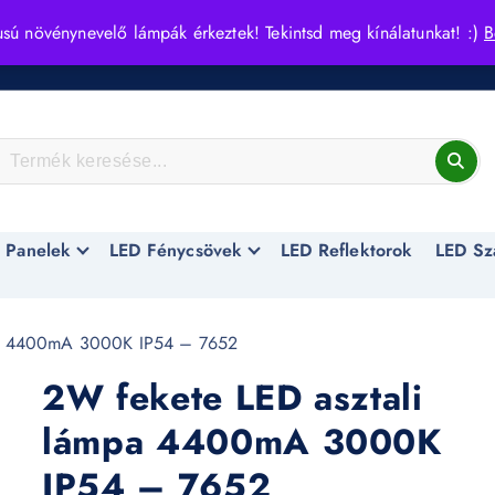
usú növénynevelő lámpák érkeztek! Tekintsd meg kínálatunkat! :)
B
 Panelek
LED Fénycsövek
LED Reflektorok
LED Sz
pa 4400mA 3000K IP54 – 7652
2W fekete LED asztali
lámpa 4400mA 3000K
IP54 – 7652