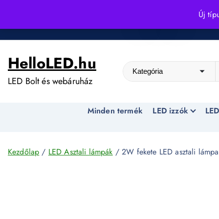
S
Új típ
k
Kedvező árak egész évben!
i
p
HelloLED.hu
t
o
LED Bolt és webáruház
c
o
Minden termék
LED izzók
LED
n
t
e
n
Kezdőlap
/
LED Asztali lámpák
/ 2W fekete LED asztali lám
t