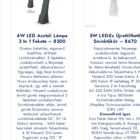
4W LED Asztali Lámpa
5W LED-Es Újratölthet
3 In 1 Fekete – 8500
Sminktükör – 8670
Divatos kialakítás, egyszerű
Káprázásmentes Fényereje
beállítás, állítható
szabályozható (egyszeri
színhőmérséklet, 3 lépésben
érintésre ki- és bekapcsolt,
szabályozható a fényereje,
hosszan nyomva tartva fényere
újratölthető, akkumulátoros!
le- illetve felvehető) Hordozha
Egységes, lágy fényt biztosít.
Akkumulátoros Teljesítmény 5 
Hosszú élettartam jellemzi.
Fényerő 200 lumen Kelvin 4
Nincs stroboszkóp hatás, nem
000 Kelvin IP védettség IP 20
káprázik, így védi a szemet.
Garancia 2 év Feszültség
Működés: Fényerő szabályozás:
AC:220-240V,50Hz Töltési id
érintő gomb megnyomásával 3
4 óra Típus 1800mAh
lépésben szabályozható
Színhőmérséklet Meleg
Színhőmérséklet váltás: érintő
/Napfény Színvisszaadási inde
gomb folyamatos nyomva
(CRI) >80
tartásával választhatunk
Dimmelhető Igen
színhőmérsékletet DC: 5V 1A
Szín Fehér Méret 196 mm x 31
Doboz tartalma: - töltő kábel -
mm Energiaosztály A Anyaga
használati útmutató Teljesítmény
ABS Üveg Tanúsítványok CE,
4 W Fényerő 120 lumen
ROSH Termék típus VT-7905
Sugárzási szög 120 ° IP
Kapcsolási ciklus >15000