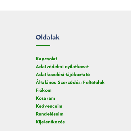
e
m
k
r
é
m
k
é
k
Oldalak
Kapcsolat
Adatvédelmi nyilatkozat
Adatkezelési tájékoztató
Általános Szerződési Feltételek
Fiókom
Kosaram
Kedvenceim
Rendeléseim
Kijelentkezés