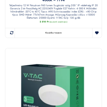
4000K – 7794
Teljesítmény 12 W Fényáram 960 lumen Sugárzási szög 200 ° IP védettség IP 20
Garancia 2 év Feszültség AC:220-240V Foglalat E27 Kelvin: 4 000 K Működési
hőmérséklet: -20°C to 45°C Típus: A90 Színvisszaadási index (CRI) : >80 Chip
típus: SMD Méret: 77x147mm Anyaga: Műanyag Kapcsolási ciklus: >15000
Élettartam: 20000 Gyártó: V-TAC Súly: 130 g/db
2 510
Ft
(készletről érdeklődjön)
Kosárba teszem