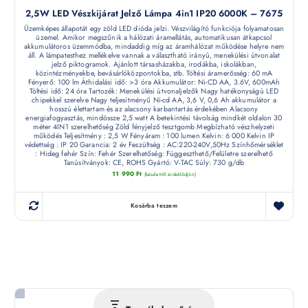
2,5W LED Vészkijárat Jelző Lámpa 4in1 IP20 6000K – 7675
Üzemképes állapotát egy zöld LED dióda jelzi. Vészvilágító funkciója folyamatosan
üzemel. Amikor megszűnik a hálózati áramellátás, automatikusan átkapcsol
akkumulátoros üzemmódba, mindaddig míg az áramhálózat működése helyre nem
áll. A lámpatesthez mellékelve vannak a választható irányú, menekülési útvonalat
jelző piktogramok. Ajánlott társasházakba, irodákba, iskolákban,
közintézményekbe, bevásárlóközpontokba, stb. Töltési áramerősség: 60 mA
Fényerő: 100 lm Áthidalási idő: >3 óra Akkumulátor: Ni-CD AA, 3.6V, 600mAh
Töltési idő: 24 óra Tartozék: Menekülési útvonaljelzők Nagy hatékonyságú LED
chipekkel szerelve Nagy teljesítményű Ni-cd AA, 3,6 V, 0,6 Ah akkumulátor a
hosszú élettartam és az alacsony karbantartás érdekében Alacsony
energiafogyasztás, mindössze 2,5 watt A betekintési távolság mindkét oldalon 30
méter 4IN1 szerelhetőség Zöld fényjelző tesztgomb Megbízható vészhelyzeti
működés Teljesítmény : 2,5 W Fényáram : 100 lumen Kelvin: 6 000 Kelvin IP
védettség : IP 20 Garancia: 2 év Feszültség : AC:220-240V,50Hz Színhőmérséklet
: Hideg fehér Szín: Fehér Szerelhetőség: Függeszthető/Felületre szerelhető
Tanúsítványok: CE, ROHS Gyártó: V-TAC Súly: 730 g/db
11 990
Ft
(készletről érdeklődjön)
Kosárba teszem