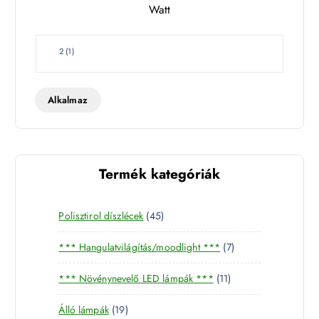
Watt
e
t
W
2
(
1
)
a
t
t
Alkalmaz
Termék kategóriák
4
Polisztirol díszlécek
45
5
7
*** Hangulatvilágítás/moodlight ***
7
t
t
e
1
*** Növénynevelő LED lámpák ***
11
e
r
1
r
m
1
Álló lámpák
19
t
m
é