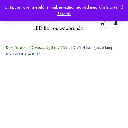
S
Új típusú növénynevelő lámpák érkeztek! Tekintsd meg kínálatunkat! :)
k
Bezárás
HelloLED.hu
i
0
p
LED Bolt és webáruház
t
o
c
Kezdőlap
/
LED Vészvilágítás
/ 2W LED vészkijárat jelző lámpa
o
IP20 6000K – 8314
n
t
e
n
t