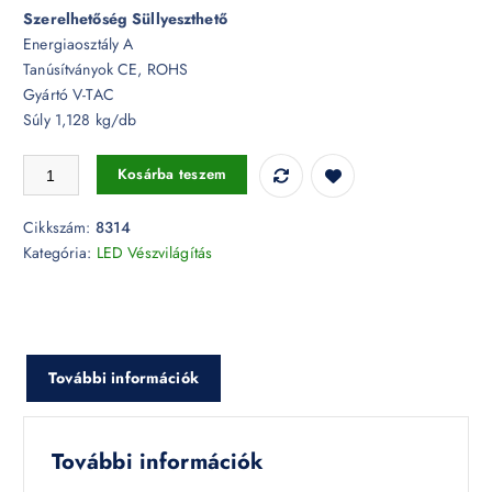
Szerelhetőség Süllyeszthető
Energiaosztály A
Tanúsítványok CE, ROHS
Gyártó V-TAC
Súly 1,128 kg/db
2W LED vészkijárat jelző lámpa IP20 6000K - 8314 mennyiség
Kosárba teszem
Cikkszám:
8314
Kategória:
LED Vészvilágítás
További információk
További információk