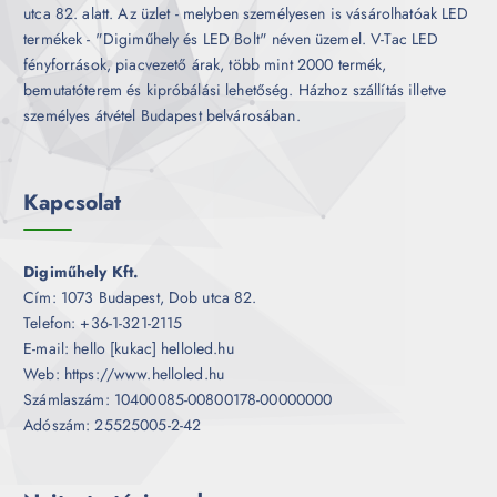
utca 82. alatt. Az üzlet - melyben személyesen is vásárolhatóak LED
termékek - "Digiműhely és LED Bolt" néven üzemel. V-Tac LED
fényforrások, piacvezető árak, több mint 2000 termék,
bemutatóterem és kipróbálási lehetőség. Házhoz szállítás illetve
személyes átvétel Budapest belvárosában.
Kapcsolat
Digiműhely Kft.
Cím: 1073 Budapest, Dob utca 82.
Telefon: +36-1-321-2115
E-mail: hello [kukac] helloled.hu
Web: https://www.helloled.hu
Számlaszám: 10400085-00800178-00000000
Adószám: 25525005-2-42