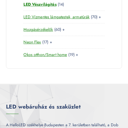
1
LED Vészvilágítás
14
t
e
m
k
4
e
r
é
7
LED Vízmentes lámpatestek, armatúrák
70
+
t
r
m
k
0
e
m
é
6
Mozgásérzékelők
60
+
t
r
é
k
0
e
m
k
1
Neon Flex
17
+
t
r
é
7
e
m
k
1
Okos otthon/Smart home
19
+
t
r
é
9
e
m
k
t
r
é
e
m
k
r
é
m
k
é
k
LED webáruház és szaküzlet
A HelloLED székhelye Budapesten a 7. kerületben található, a Dob