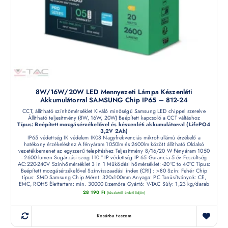
8W/16W/20W LED Mennyezeti Lámpa Készenléti
Akkumulátorral SAMSUNG Chip IP65 – 812-24
CCT, állítható színhőmérséklet Kiváló minőségű Samsung LED chippel szerelve
Állítható teljesítmény (8W, 16W, 20W) Beépített kapcsoló a CCT váltáshoz
Típus: Beépített mozgásérzékelővel és készenléti akkumulátorral (LifePO4
3,2V 2Ah)
IP65 védettség IK védelem IK08 Nagyfrekvenciás mikrohullámú érzékelő a
hatékony érzékeléshez A fényáram 1050lm és 2600lm között állítható Oldalsó
vezetékbemenet az egyszerű telepítéshez Teljesítmény 8/16/20 W Fényáram 1050
- 2600 lumen Sugárzási szög 110 ° IP védettség IP 65 Garancia 5 év Feszültség
AC:220-240V Színhőmérséklet 3 in 1 Működési hőmérséklet: -20°C to 40°C Típus:
Beépített mozgásérzékelővel Színvisszaadási index (CRI) : >80 Szín: Fehér Chip
típus: SMD Samsung Chip Méret: 320x100mm Anyaga: PC Tanúsítványok: CE,
EMC, ROHS Élettartam: min. 30000 üzemóra Gyártó: V-TAC Súly: 1,23 kg/darab
28 190
Ft
(készletről érdeklődjön)
Kosárba teszem