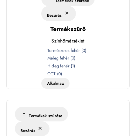
Termékek szűrése
Bezárás
Termékszűrő
Színhőmérséklet
S
Természetes fehér
(
0
)
z
Meleg fehér
(
0
)
í
Hideg fehér
(
1
)
n
CCT
(
0
)
h
Alkalmaz
ő
m
é
r
s
Termékek szűrése
é
k
Bezárás
l