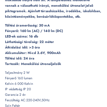
vannak a választható irányú, menekülési útvonalat jelző
piktogramok. Ajánlott társasházakba, irodákba, iskolákban,
közintézményekbe, bevásárlóközpontokba, stb.
Töltési áramerősség: 30 mA
Fényerő: 160 lm (AC) / 140 lm (DC)
LED-ek száma: 16 db
Láthatósági távolság: 22 méter
Áthidalási idő: >3 óra
Akkumulátor: Ni-cd 3.6V, 900mAh
Töltési idő: 24 óra
Tartozék: Menekülési útvonaljelzők
Teljesítmény 2 W
Fényerő 160 lumen
Kelvin 6 000 Kelvin
IP védettség IP 20
Garancia 2 év
Feszültség AC:220-240V,50Hz
Szín Fehér