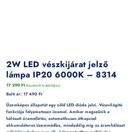
2W LED vészkijárat jelző
lámpa IP20 6000K – 8314
17 290
Ft
(készletről érdeklődjön)
Bolti ár:
17 490 Ft
Üzemképes állapotát egy zöld LED dióda jelzi. Vészvilágító
funkciója folyamatosan üzemel. Amikor megszűnik a
hálózati áramellátás, automatikusan átkapcsol
akkumulátoros üzemmódba, mindaddig míg az áramhálózat
működése helyre nem áll. A lámpatesthez mellékelve