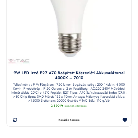
9W LED Izzó E27 A70 Beépített Készenléti Akkumulátorral
4000K – 7010
Teljesítmény : 9 W Fényáram : 720 lumen Sugárzási szög : 200 ° Kelvin: 4 000
Kelvin IP védettség : IP 20 Garancia: 2 év Feszültség : AC:220-240V Működési
hőmérséklet: -20°C to 45°C Foglalat: E27 Típus: A70 Színvisszaadási index (CRI) :
>80 Chip típus: SMD Méret: 135 x 70mm Anyaga: Műanyag Kapcsolási ciklus:
>15000 Élettartam: 20000 Gyártó: V-TAC Súly: 110 g/db
2 390
Ft
(készletről érdeklődjön)
Kosárba teszem