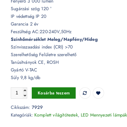
Fényerő 3 000 lumen
Sugárzási szög 120 °
IP védettség IP 20
Garancia 2 év
Feszültség AC:220-240V,50Hz
Színhőmérséklet Meleg/Napfény/Hideg
Színvisszaadási index (CRI) >70
Szerelhetőség Felületre szerelhető
Tanúsítványok CE, ROSH
Gyártó V-TAC
Súly 9,8 kg/db
30W LED Dekoratív 3in1 mennyezeti lámpa 35W ventilátorr
Kosárba teszem
Cikkszám:
7929
Kategóriák:
Komplett világítótestek
,
LED Mennyezeti lámpá