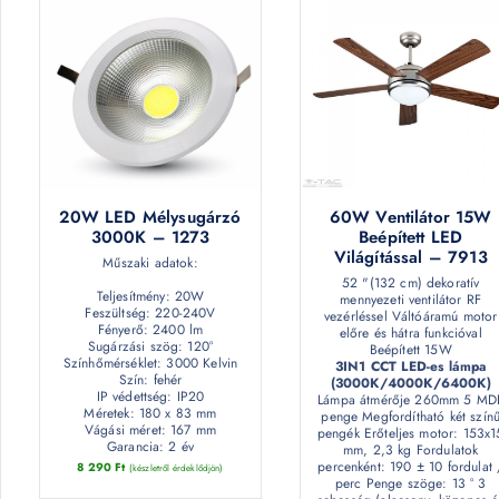
20W LED Mélysugárzó
60W Ventilátor 15W
3000K – 1273
Beépített LED
Világítással – 7913
Műszaki adatok:
52 "(132 cm) dekoratív
Teljesítmény: 20W
mennyezeti ventilátor RF
Feszültség: 220-240V
vezérléssel Váltóáramú motor
Fényerő: 2400 lm
előre és hátra funkcióval
Sugárzási szög: 120°
Beépített 15W
Színhőmérséklet: 3000 Kelvin
3IN1 CCT LED-es lámpa
Szín: fehér
(3000K/4000K/6400K)
IP védettség: IP20
Lámpa átmérője 260mm 5 MD
Méretek: 180 x 83 mm
penge Megfordítható két szín
Vágási méret: 167 mm
pengék Erőteljes motor: 153x1
Garancia: 2 év
mm, 2,3 kg Fordulatok
percenként: 190 ± 10 fordulat 
8 290
Ft
(készletről érdeklődjön)
perc Penge szöge: 13 ° 3