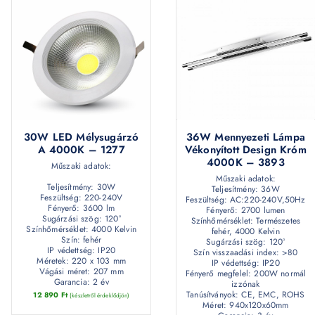
30W LED Mélysugárzó
36W Mennyezeti Lámpa
A 4000K – 1277
Vékonyított Design Króm
4000K – 3893
Műszaki adatok:
Műszaki adatok:
Teljesítmény: 30W
Teljesítmény: 36W
Feszültség: 220-240V
Feszültség: AC:220-240V,50Hz
Fényerő: 3600 lm
Fényerő: 2700 lumen
Sugárzási szög: 120°
Színhőmérséklet: Természetes
Színhőmérséklet: 4000 Kelvin
fehér, 4000 Kelvin
Szín: fehér
Sugárzási szög: 120°
IP védettség: IP20
Szín visszaadási index: >80
Méretek: 220 x 103 mm
IP védettség: IP20
Vágási méret: 207 mm
Fényerő megfelel: 200W normál
Garancia: 2 év
izzónak
Tanúsítványok: CE, EMC, ROHS
12 890
Ft
(készletről érdeklődjön)
Méret: 940x120x60mm