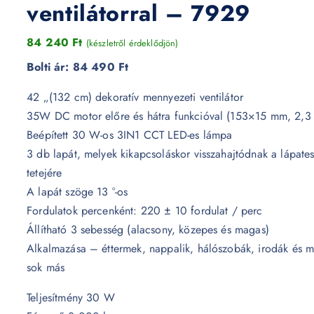
ventilátorral – 7929
84 240
Ft
(készletről érdeklődjön)
Bolti ár:
84 490 Ft
42 „(132 cm) dekoratív mennyezeti ventilátor
35W DC motor előre és hátra funkcióval (153×15 mm, 2,3
Beépített 30 W-os 3IN1 CCT LED-es lámpa
3 db lapát, melyek kikapcsoláskor visszahajtódnak a lápates
tetejére
A lapát szöge 13 °-os
Fordulatok percenként: 220 ± 10 fordulat / perc
Állítható 3 sebesség (alacsony, közepes és magas)
Alkalmazása – éttermek, nappalik, hálószobák, irodák és 
sok más
Teljesítmény 30 W