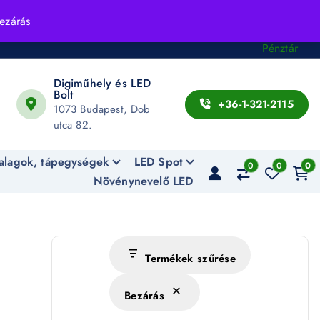
Fiók
ezárás
Kosár
Pénztár
Digiműhely és LED
Bolt
+36-1-321-2115
1073 Budapest, Dob
utca 82.
alagok, tápegységek
LED Spot
0
0
0
Növénynevelő LED
Termékek szűrése
Bezárás