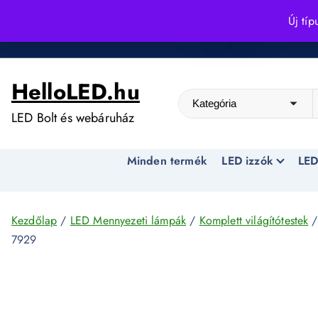
S
Új típ
k
Kedvező árak egész évben!
i
p
HelloLED.hu
t
o
LED Bolt és webáruház
c
o
Minden termék
LED izzók
LED
n
t
e
n
Kezdőlap
/
LED Mennyezeti lámpák
/
Komplett világítótestek
/
t
7929