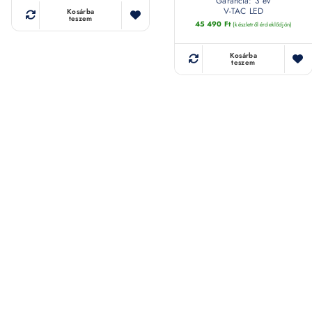
Garancia: 3 év
V-TAC LED
Kosárba
teszem
45 490
Ft
(készletről érdeklődjön)
Kosárba
teszem