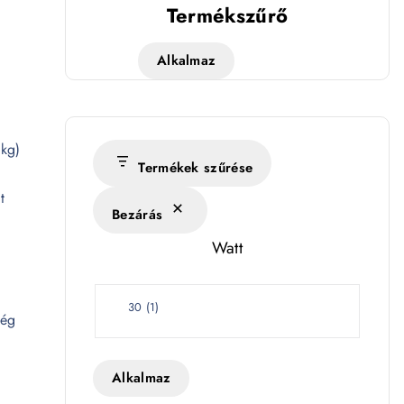
Termékszűrő
Alkalmaz
 kg)
Termékek szűrése
t
Bezárás
Watt
W
30
(
1
)
még
a
t
t
Alkalmaz