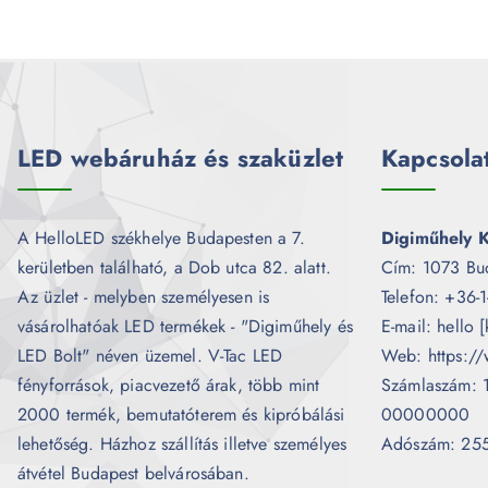
LED webáruház és szaküzlet
Kapcsola
A HelloLED székhelye Budapesten a 7.
Digiműhely K
kerületben található, a Dob utca 82. alatt.
Cím: 1073 Bu
Az üzlet - melyben személyesen is
Telefon: +36-
vásárolhatóak LED termékek - "Digiműhely és
E-mail: hello 
LED Bolt" néven üzemel. V-Tac LED
Web: https://
fényforrások, piacvezető árak, több mint
Számlaszám:
2000 termék, bemutatóterem és kipróbálási
00000000
lehetőség. Házhoz szállítás illetve személyes
Adószám: 25
átvétel Budapest belvárosában.