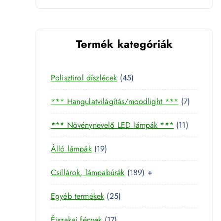
Termék kategóriák
4
Polisztirol díszlécek
45
5
7
*** Hangulatvilágítás/moodlight ***
7
t
t
e
1
*** Növénynevelő LED lámpák ***
11
e
r
1
r
m
1
Álló lámpák
19
t
m
é
al - 7929 mennyiség
9
e
é
k
1
Csillárok, lámpabúrák
189
+
t
r
k
8
e
m
2
Egyéb termékek
25
9
k
r
é
5
t
m
k
1
Éjszakai fények
17