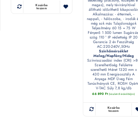
sebesség (alacsony, közepes é
magas), mely távirányítóval
Kosárba
teszem
állítható időzíthető kikapcsolá
Alkalmazása: - éttermek, -
nappali, - hálószoba, - irodák 
még sok más Tulajdonságok
Teljesítmény 60 15 = 75 W
Fényerő 1 500 lumen Sugárzás
szög 110 ° IP védettség IP 20
Garancia 2 év Feszültség
AC:220-240V,50Hz
Színhőmérséklet
Meleg/Napfény/Hideg
Színvisszaadási index (CRI) >
Szerelhetőség Felületre
szerelhető Méret 1320 mm x
430 mm Energiaosztály A
Anyaga MDF Üveg Fém
Tanúsítványok CE, ROSH Gyárt
V-TAC Súly 7,8 kg/db
66 890
Ft
(készletről érdeklődjön)
Kosárba
teszem