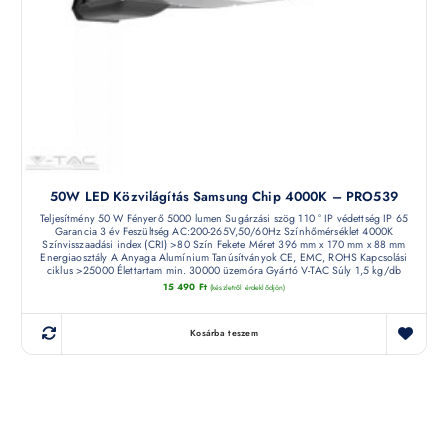
50W LED Közvilágítás Samsung Chip 4000K – PRO539
Teljesítmény 50 W Fényerő 5000 lumen Sugárzási szög 110 ° IP védettség IP 65
Garancia 3 év Feszültség AC:200-265V,50/60Hz Színhőmérséklet 4000K
Színvisszaadási index (CRI) >80 Szín Fekete Méret 396 mm x 170 mm x 88 mm
Energiaosztály A Anyaga Alumínium Tanúsítványok CE, EMC, ROHS Kapcsolási
ciklus >25000 Élettartam min. 30000 üzemóra Gyártó V-TAC Súly 1,5 kg/db
15 490
Ft
(készletről érdeklődjön)
Kosárba teszem