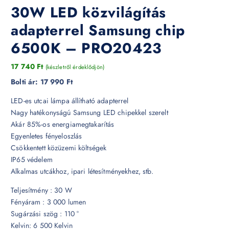
30W LED közvilágítás
adapterrel Samsung chip
6500K – PRO20423
17 740
Ft
(készletről érdeklődjön)
Bolti ár:
17 990 Ft
LED-es utcai lámpa állítható adapterrel
Nagy hatékonyságú Samsung LED chipekkel szerelt
Akár 85%-os energiamegtakarítás
Egyenletes fényeloszlás
Csökkentett közüzemi költségek
IP65 védelem
Alkalmas utcákhoz, ipari létesítményekhez, stb.
Teljesítmény : 30 W
Fényáram : 3 000 lumen
Sugárzási szög : 110 °
Kelvin: 6 500 Kelvin