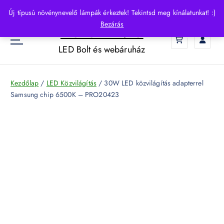
S
Új típusú növénynevelő lámpák érkeztek! Tekintsd meg kínálatunkat! :)
k
Bezárás
HelloLED.hu
i
0
p
LED Bolt és webáruház
t
o
c
Kezdőlap
/
LED Közvilágítás
/ 30W LED közvilágítás adapterrel
o
Samsung chip 6500K – PRO20423
n
t
e
n
t