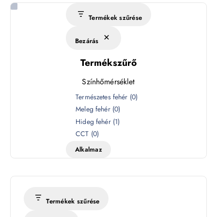
Termékek szűrése
Bezárás
Termékszűrő
Színhőmérséklet
S
Természetes fehér
(
0
)
z
Meleg fehér
(
0
)
í
Hideg fehér
(
1
)
n
CCT
(
0
)
h
Alkalmaz
ő
m
é
r
s
Termékek szűrése
é