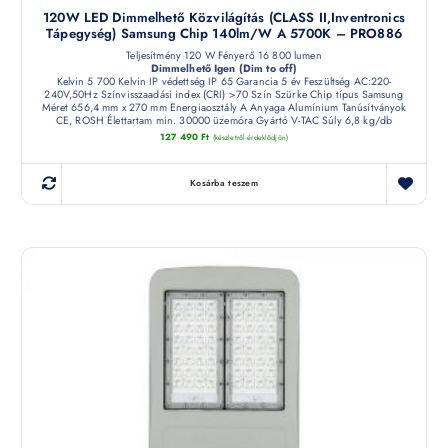
120W LED Dimmelhető Közvilágítás (CLASS II,Inventronics
Tápegység) Samsung Chip 140lm/W A 5700K – PRO886
Teljesítmény 120 W Fényerő 16 800 lumen
Dimmelhető Igen (Dim to off)
Kelvin 5 700 Kelvin IP védettség IP 65 Garancia 5 év Feszültség AC:220-
240V,50Hz Színvisszaadási index (CRI) >70 Szín Szürke Chip típus Samsung
Méret 656,4 mm x 270 mm Energiaosztály A Anyaga Alumínium Tanúsítványok
CE, ROSH Élettartam min. 30000 üzemóra Gyártó V-TAC Súly 6,8 kg/db
127 490
Ft
(készletről érdeklődjön)
Kosárba teszem