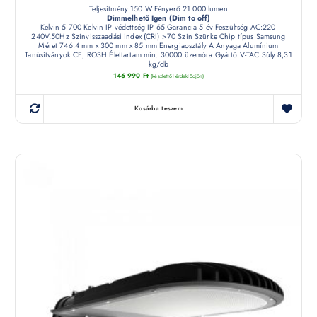
Teljesítmény 150 W Fényerő 21 000 lumen
Dimmelhető Igen (Dim to off)
Kelvin 5 700 Kelvin IP védettség IP 65 Garancia 5 év Feszültség AC:220-
240V,50Hz Színvisszaadási index (CRI) >70 Szín Szürke Chip típus Samsung
Méret 746.4 mm x 300 mm x 85 mm Energiaosztály A Anyaga Alumínium
Tanúsítványok CE, ROSH Élettartam min. 30000 üzemóra Gyártó V-TAC Súly 8,31
kg/db
146 990
Ft
(készletről érdeklődjön)
Kosárba teszem