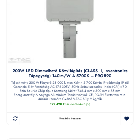
200W LED Dimmelhető Közvilágítás (CLASS II, Inventronics
Tápegység) 140lm/W A 5700K – PRO890
Teljesítmény 200 W Fényerő 28 000 lumen Kelvin 5 700 Kelvin IP védettség IP 65
Garancia 5 év Feszültség AC:176-305V, 50Hz Színvisszaadási index (CRI) >70
Szín Szürke Chip típus Samsung Méret 746.4 mm x 300 mm x 85 mm
Energiaosztály A Anyaga Alumínium Tanúsítványok CE, ROSH Élettartam min.
30000 üzemóra Gyártó V-TAC Súly 9 kg/db
192 490
Ft
(készletről érdeklődjön)
Kosárba teszem