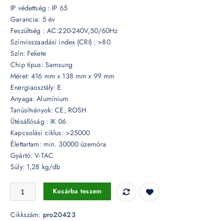
IP védettség : IP 65
Garancia: 5 év
Feszültség : AC:220-240V,50/60Hz
Színvisszaadási index (CRI) : >80
Szín: Fekete
Chip típus: Samsung
Méret: 416 mm x 138 mm x 99 mm
Energiaosztály: E
Anyaga: Alumínium
Tanúsítványok: CE, ROSH
Ütésállóság : IK 06
Kapcsolási ciklus: >25000
Élettartam: min. 30000 üzemóra
Gyártó: V-TAC
Súly: 1,28 kg/db
30W LED közvilágítás adapterrel Samsung chip 6500K - PRO20423 m
Kosárba teszem
Cikkszám:
pro20423