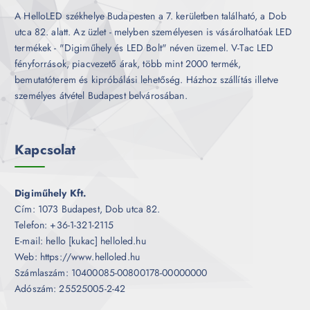
A HelloLED székhelye Budapesten a 7. kerületben található, a Dob
utca 82. alatt. Az üzlet - melyben személyesen is vásárolhatóak LED
termékek - "Digiműhely és LED Bolt" néven üzemel. V-Tac LED
fényforrások, piacvezető árak, több mint 2000 termék,
bemutatóterem és kipróbálási lehetőség. Házhoz szállítás illetve
személyes átvétel Budapest belvárosában.
Kapcsolat
Digiműhely Kft.
Cím: 1073 Budapest, Dob utca 82.
Telefon: +36-1-321-2115
E-mail: hello [kukac] helloled.hu
Web: https://www.helloled.hu
Számlaszám: 10400085-00800178-00000000
Adószám: 25525005-2-42