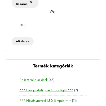
k
Bezárás
l
Watt
e
t
W
30
(
1
)
a
t
t
Alkalmaz
Termék kategóriák
4
Polisztirol díszlécek
45
5
7
*** Hangulatvilágítás/moodlight ***
7
t
t
e
1
*** Növénynevelő LED lámpák ***
11
e
r
1