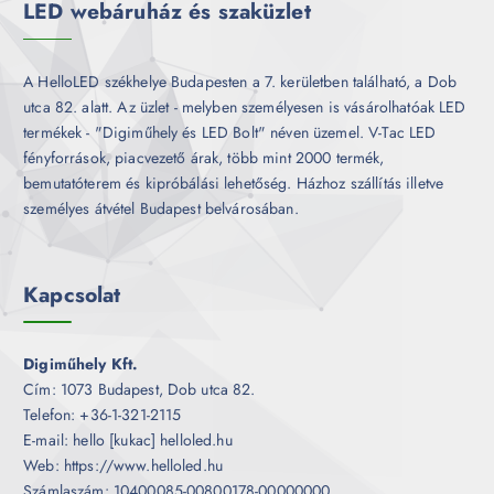
LED webáruház és szaküzlet
A HelloLED székhelye Budapesten a 7. kerületben található, a Dob
utca 82. alatt. Az üzlet - melyben személyesen is vásárolhatóak LED
termékek - "Digiműhely és LED Bolt" néven üzemel. V-Tac LED
fényforrások, piacvezető árak, több mint 2000 termék,
bemutatóterem és kipróbálási lehetőség. Házhoz szállítás illetve
személyes átvétel Budapest belvárosában.
Kapcsolat
Digiműhely Kft.
Cím: 1073 Budapest, Dob utca 82.
Telefon: +36-1-321-2115
E-mail: hello [kukac] helloled.hu
Web: https://www.helloled.hu
Számlaszám: 10400085-00800178-00000000