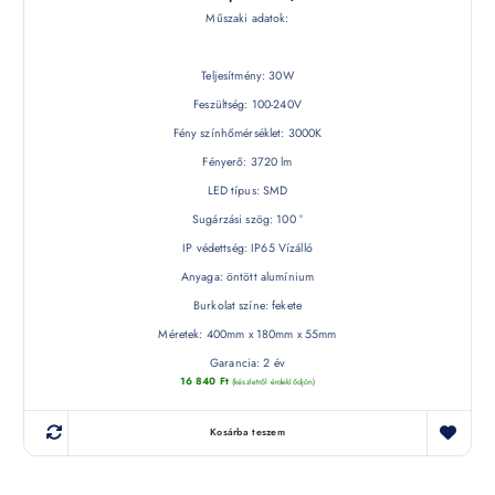
Műszaki adatok:
Teljesítmény: 30W
Feszültség: 100-240V
Fény színhőmérséklet: 3000K
Fényerő: 3720 lm
LED típus: SMD
Sugárzási szög: 100 °
IP védettség: IP65 Vízálló
Anyaga: öntött alumínium
Burkolat színe: fekete
Méretek: 400mm x 180mm x 55mm
Garancia: 2 év
16 840
Ft
(készletről érdeklődjön)
Kosárba teszem