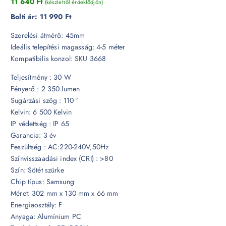
11 640
Ft
(készletről érdeklődjön)
Bolti ár:
11 990 Ft
Szerelési átmérő: 45mm
Ideális telepítési magasság: 4-5 méter
Kompatibilis konzol: SKU 3668
Teljesítmény : 30 W
Fényerő : 2 350 lumen
Sugárzási szög : 110 °
Kelvin: 6 500 Kelvin
IP védettség : IP 65
Garancia: 3 év
Feszültség : AC:220-240V,50Hz
Színvisszaadási index (CRI) : >80
Szín: Sötét szürke
Chip típus: Samsung
Méret: 302 mm x 130 mm x 66 mm
Energiaosztály: F
Anyaga: Alumínium PC