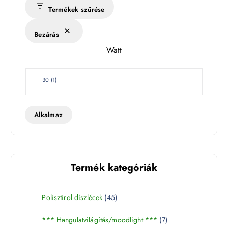
s
Termékek szűrése
é
k
Bezárás
l
Watt
e
t
W
30
(
1
)
a
t
t
Alkalmaz
Termék kategóriák
4
Polisztirol díszlécek
45
5
7
*** Hangulatvilágítás/moodlight ***
7
t