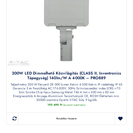
200W LED Dimmelhető Közvilágítás (CLASS II, Inventronics
Tápegység) 140lm/W A 4000K – PRO889
Teljesítmény 200 W Fényerő 28 000 lumen Kelvin 4 000 Kelvin IP védettség IP 65
Garancia 5 év Feszültség AC:176-305V, 50Hz Színvisszaadási index (CRI) >70
Szín Szürke Chip típus Samsung Méret 746.4 mm x 300 mm x 85 mm
Energiaosztály A Anyaga Alumínium Tanúsítványok CE, ROSH Élettartam min.
30000 üzemóra Gyártó V-TAC Súly 9 kg/db
192 490
Ft
(készletről érdeklődjön)
Kosárba teszem