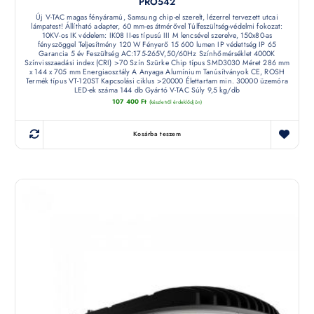
PRO542
Új V-TAC magas fényáramú, Samsung chip-el szerelt, lézerrel tervezett utcai
lámpatest! Állítható adapter, 60 mm-es átmérővel Túlfeszültség-védelmi fokozat:
10KV-os IK védelem: IK08 II-es típusú III M lencsével szerelve, 150x80-as
fényszöggel Teljesítmény 120 W Fényerő 15 600 lumen IP védettség IP 65
Garancia 5 év Feszültség AC:175-265V,50/60Hz Színhőmérséklet 4000K
Színvisszaadási index (CRI) >70 Szín Szürke Chip típus SMD3030 Méret 286 mm
x 144 x 705 mm Energiaosztály A Anyaga Alumínium Tanúsítványok CE, ROSH
Termék típus VT-120ST Kapcsolási ciklus >20000 Élettartam min. 30000 üzemóra
LED-ek száma 144 db Gyártó V-TAC Súly 9,5 kg/db
107 400
Ft
(készletről érdeklődjön)
Kosárba teszem