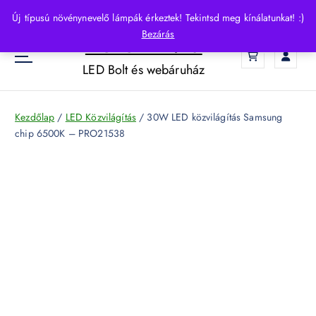
S
Új típusú növénynevelő lámpák érkeztek! Tekintsd meg kínálatunkat! :)
k
Bezárás
HelloLED.hu
i
0
p
LED Bolt és webáruház
t
o
c
Kezdőlap
/
LED Közvilágítás
/ 30W LED közvilágítás Samsung
o
chip 6500K – PRO21538
n
t
e
n
t