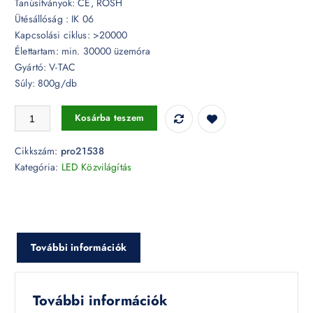
Tanúsítványok: CE, ROSH
Ütésállóság : IK 06
Kapcsolási ciklus: >20000
Élettartam: min. 30000 üzemóra
Gyártó: V-TAC
Súly: 800g/db
30W LED közvilágítás Samsung chip 6500K - PRO21538 mennyiség
Kosárba teszem
Cikkszám:
pro21538
Kategória:
LED Közvilágítás
További információk
További információk