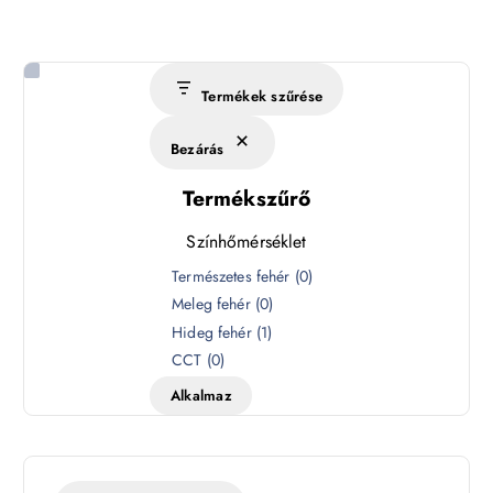
Termékek szűrése
Bezárás
Termékszűrő
Színhőmérséklet
S
Természetes fehér
(
0
)
z
Meleg fehér
(
0
)
í
Hideg fehér
(
1
)
n
CCT
(
0
)
h
Alkalmaz
ő
m
é
r