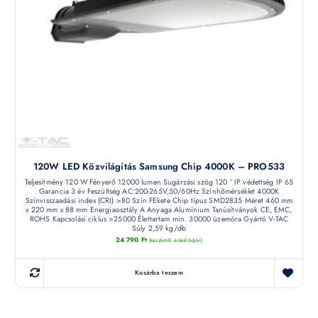
120W LED Közvilágítás Samsung Chip 4000K – PRO533
Teljesítmény 120 W Fényerő 12000 lumen Sugárzási szög 120 ° IP védettség IP 65
Garancia 3 év Feszültség AC:200-265V,50/60Hz Színhőmérséklet 4000K
Színvisszaadási index (CRI) >80 Szín FEkete Chip típus SMD2835 Méret 460 mm
x 220 mm x 88 mm Energiaosztály A Anyaga Alumínium Tanúsítványok CE, EMC,
ROHS Kapcsolási ciklus >25000 Élettartam min. 30000 üzemóra Gyártó V-TAC
Súly 2,59 kg/db
24 790
Ft
(készletről érdeklődjön)
Kosárba teszem