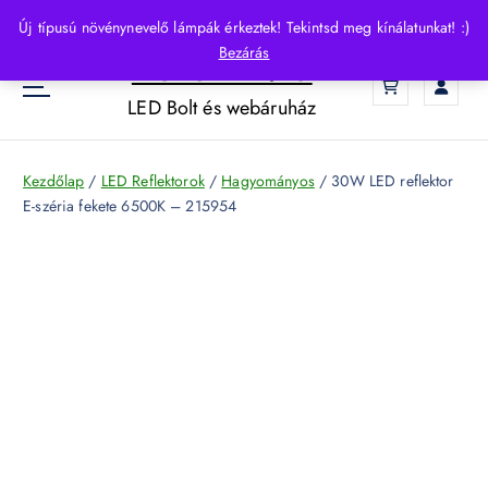
S
Új típusú növénynevelő lámpák érkeztek! Tekintsd meg kínálatunkat! :)
k
Bezárás
HelloLED.hu
i
0
p
LED Bolt és webáruház
t
o
c
Kezdőlap
/
LED Reflektorok
/
Hagyományos
/ 30W LED reflektor
o
E-széria fekete 6500K – 215954
n
t
e
n
t