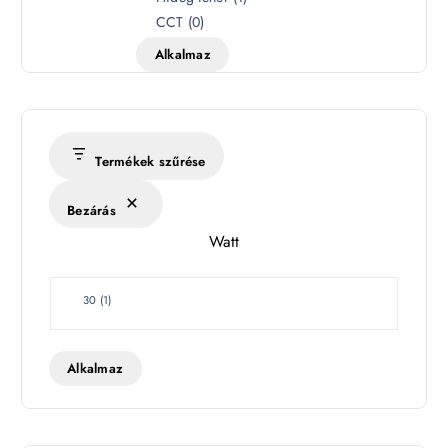
n
CCT
(
0
)
h
Alkalmaz
ő
m
é
r
s
Termékek szűrése
é
k
Bezárás
l
Watt
e
t
W
30
(
1
)
a
t
t
Alkalmaz