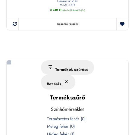
Garancia: 2 év
V-TAC LED
3 740
Ft
(készletről érdeklődjön)
Kosárba teszem
Termékek szűrése
Bezárás
Termékszűrő
Színhőmérséklet
S
Természetes fehér
(
0
)
z
Meleg fehér
(
0
)
í
Hideg fehér
(
1
)