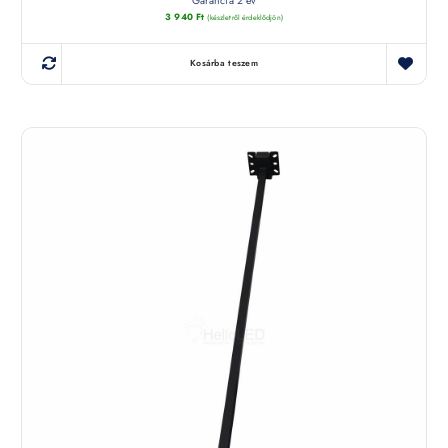
Garancia 2 év
3 940
Ft
(készletről érdeklődjön)
Kosárba teszem