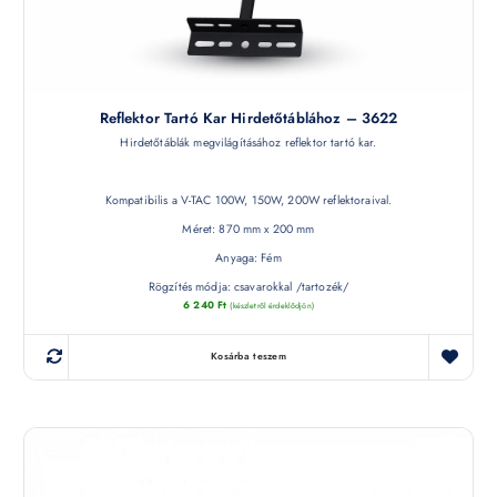
Reflektor Tartó Kar Hirdetőtáblához – 3622
Hirdetőtáblák megvilágításához reflektor tartó kar.
Kompatibilis a V-TAC 100W, 150W, 200W reflektoraival.
Méret: 870 mm x 200 mm
Anyaga: Fém
Rögzítés módja: csavarokkal /tartozék/
6 240
Ft
(készletről érdeklődjön)
Kosárba teszem