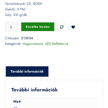
Tanúsítványok: CE, ROSH
Gyártó: V-TAC
Súly: 310 g/db
30W LED reflektor E-széria fekete 6500K - 215954 mennyiség
Kosárba teszem
Cikkszám:
215954
Kategóriák:
Hagyományos
,
LED Reflektorok
További információk
További információk
Watt