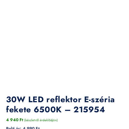
30W LED reflektor E-széria
fekete 6500K – 215954
4 940
Ft
(készletről érdeklődjön)
Bolti ár:
4 990 Ft