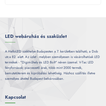
t
r
é
e
m
k
r
é
m
k
é
k
LED webáruház és szaküzlet
A HelloLED székhelye Budapesten a 7. kerületben található, a Dob
utca 82. alatt. Az üzlet - melyben személyesen is vásárolhatóak LED
termékek - "Digiműhely és LED Bolt" néven üzemel. V-Tac LED
fényforrások, piacvezető árak, több mint 2000 termék,
bemutatóterem és kipróbálási lehetőség. Házhoz szállítás illetve
személyes átvétel Budapest belvárosában.
Kapcsolat