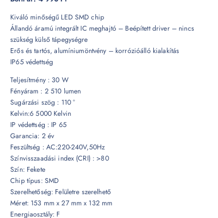
Kiváló minőségű LED SMD chip
Állandó áramú integrált IC meghajtó – Beépített driver – nincs
szükség külső tápegységre
Erős és tartós, alumíniumöntvény – korrózióálló kialakítás
IP65 védettség
Teljesítmény : 30 W
Fényáram : 2 510 lumen
Sugárzási szög : 110 °
Kelvin:6 5000 Kelvin
IP védettség : IP 65
Garancia: 2 év
Feszültség : AC:220-240V,50Hz
Színvisszaadási index (CRI) : >80
Szín: Fekete
Chip típus: SMD
Szerelhetőség: Felületre szerelhető
Méret: 153 mm x 27 mm x 132 mm
Energiaosztály: F