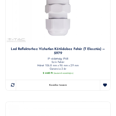
Led Reflektorhoz Vízhatlan Kötődoboz Fehér (T Elosztás) –
5979
IP védettség IP68
Szín Fehér
Méret 106.8 mm x 96 mm x 29 mm
Garancia 2 év
2 440
Ft
(készletről érdeklődjön)
Kosárba teszem