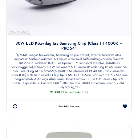
80W LED Közvilágítás Samsung Chip (Class II) 4000K –
PRO541
Új V-TAC magas fényáramú, Samsung chip-el szerelt, lézerrel tervezett utcai
lámpatest! Állítható adapter, 60 mm-es átmérővel Túlfeszültség-védelmi fokozat:
10KV-os IK védelem: IK08 II-es típusú III M lencsével szerelve, 150x80-as
fényszöggel Teljesítmény 80 W Fényerő 9 600 lumen IP védettség IP 65 Garancia
5 év Feszültség AC:175-265V,50/60Hz Színhőmérséklet 4000K Színvisszaadási
index (CRI) >70 Szín Szürke Chip típus SMD3030 Méret 255 mm x 116 x 647 mm
Energiaosztály A Anyaga Alumínium Tanúsítványok CE, ROSH Termék típus VT-
120ST Kapcsolási ciklus >20000 Élettartam min. 30000 üzemóra Gyártó V-TAC
Súly 9,5 kg/db
91 490
Ft
(készletről érdeklődjön)
Kosárba teszem