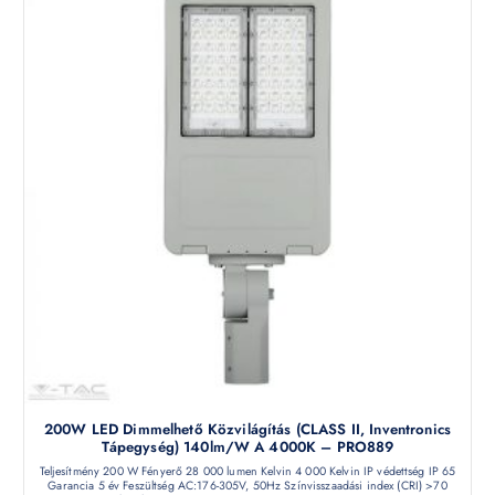
200W LED Dimmelhető Közvilágítás (CLASS II, Inventronics
Tápegység) 140lm/W A 4000K – PRO889
Teljesítmény 200 W Fényerő 28 000 lumen Kelvin 4 000 Kelvin IP védettség IP 65
Garancia 5 év Feszültség AC:176-305V, 50Hz Színvisszaadási index (CRI) >70