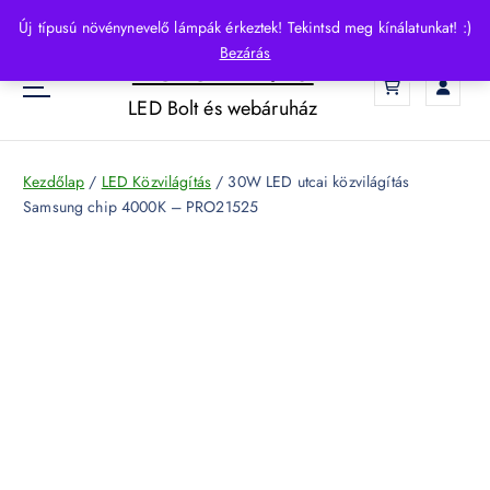
S
Új típusú növénynevelő lámpák érkeztek! Tekintsd meg kínálatunkat! :)
k
Bezárás
HelloLED.hu
i
0
p
LED Bolt és webáruház
t
o
c
Kezdőlap
/
LED Közvilágítás
/ 30W LED utcai közvilágítás
o
Samsung chip 4000K – PRO21525
n
t
e
n
t