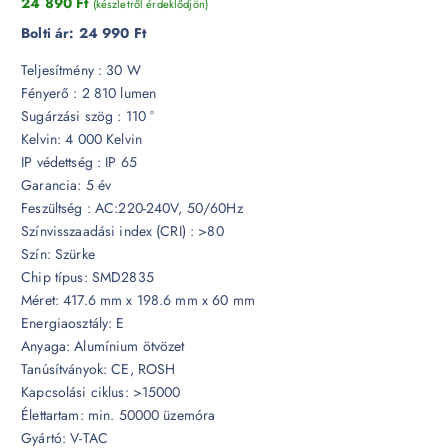
24 890
Ft
(készletről érdeklődjön)
Bolti ár:
24 990 Ft
Teljesítmény : 30 W
Fényerő : 2 810 lumen
Sugárzási szög : 110 °
Kelvin: 4 000 Kelvin
IP védettség : IP 65
Garancia: 5 év
Feszültség : AC:220-240V, 50/60Hz
Színvisszaadási index (CRI) : >80
Szín: Szürke
Chip típus: SMD2835
Méret: 417.6 mm x 198.6 mm x 60 mm
Energiaosztály: E
Anyaga: Alumínium ötvözet
Tanúsítványok: CE, ROSH
Kapcsolási ciklus: >15000
Élettartam: min. 50000 üzemóra
Gyártó: V-TAC