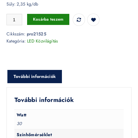
Súly: 2,35 kg/db
30W LED utcai közvilágítás Samsung chip 4000K - PRO21525 mennyi
Kosárba teszem
Cikkszám:
pro21525
Kategória:
LED Közvilágítás
További információk
További információk
Watt
30
Színhőmérséklet