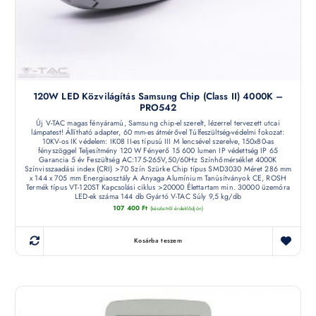
120W LED Közvilágítás Samsung Chip (Class II) 4000K –
PRO542
Új V-TAC magas fényáramú, Samsung chip-el szerelt, lézerrel tervezett utcai
lámpatest! Állítható adapter, 60 mm-es átmérővel Túlfeszültség-védelmi fokozat:
10KV-os IK védelem: IK08 II-es típusú III M lencsével szerelve, 150x80-as
fényszöggel Teljesítmény 120 W Fényerő 15 600 lumen IP védettség IP 65
Garancia 5 év Feszültség AC:175-265V,50/60Hz Színhőmérséklet 4000K
Színvisszaadási index (CRI) >70 Szín Szürke Chip típus SMD3030 Méret 286 mm
x 144 x 705 mm Energiaosztály A Anyaga Alumínium Tanúsítványok CE, ROSH
Termék típus VT-120ST Kapcsolási ciklus >20000 Élettartam min. 30000 üzemóra
LED-ek száma 144 db Gyártó V-TAC Súly 9,5 kg/db
107 400
Ft
(készletről érdeklődjön)
Kosárba teszem