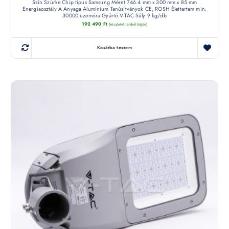
Szín Szürke Chip típus Samsung Méret 746.4 mm x 300 mm x 85 mm
Energiaosztály A Anyaga Alumínium Tanúsítványok CE, ROSH Élettartam min.
30000 üzemóra Gyártó V-TAC Súly 9 kg/db
192 490
Ft
(készletről érdeklődjön)
Kosárba teszem