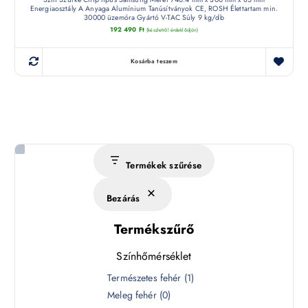
Energiaosztály A Anyaga Alumínium Tanúsítványok CE, ROSH Élettartam min.
30000 üzemóra Gyártó V-TAC Súly 9 kg/db
192 490
Ft
(készletről érdeklődjön)
Kosárba teszem
Termékek szűrése
Bezárás
Termékszűrő
Színhőmérséklet
S
Természetes fehér
(
1
)
z
Meleg fehér
(
0
)