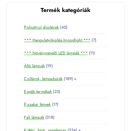
Termék kategóriák
4
Polisztirol díszlécek
45
5
7
*** Hangulatvilágítás/moodlight ***
7
t
t
e
1
*** Növénynevelő LED lámpák ***
11
e
r
1
r
m
1
Álló lámpák
19
t
m
é
9
e
é
k
1
Csillárok, lámpabúrák
189
+
t
r
k
8
e
m
2
Egyéb termékek
25
9
r
é
5
t
m
k
1
Éjszakai fények
17
t
e
é
7
e
r
k
3
Fali lámpák
318
t
r
m
1
e
m
é
3
Kültéri, kerti, napelemes
334
+
8