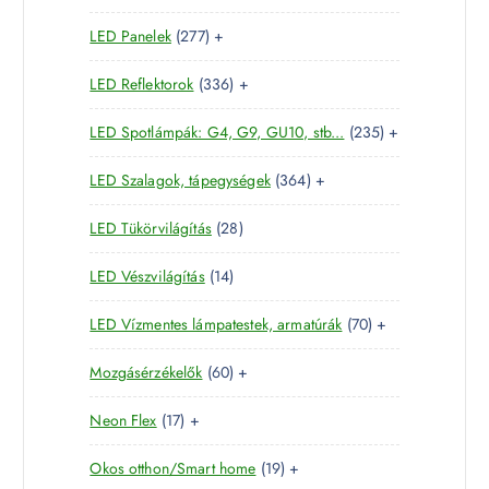
5
t
m
k
2
LED Panelek
277
+
t
e
é
7
e
r
k
3
LED Reflektorok
336
+
7
r
m
3
t
m
é
2
LED Spotlámpák: G4, G9, GU10, stb...
235
+
6
e
é
k
3
t
r
k
3
LED Szalagok, tápegységek
364
+
5
e
m
6
t
r
é
2
LED Tükörvilágítás
28
4
e
m
k
8
t
r
é
1
LED Vészvilágítás
14
t
e
m
k
4
e
r
é
7
LED Vízmentes lámpatestek, armatúrák
70
+
t
r
m
k
0
e
m
é
6
Mozgásérzékelők
60
+
t
r
é
k
0
e
m
k
1
Neon Flex
17
+
t
r
é
7
e
m
k
1
Okos otthon/Smart home
19
+
t
r
é