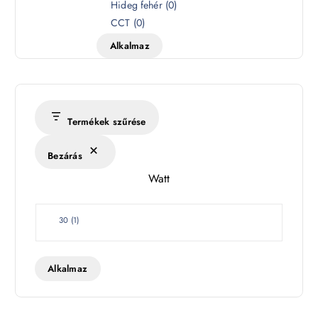
í
Hideg fehér
(
0
)
n
CCT
(
0
)
h
Alkalmaz
ő
m
é
r
s
Termékek szűrése
é
k
Bezárás
l
Watt
e
t
W
30
(
1
)
a
t
t
Alkalmaz