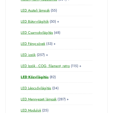
r
é
k
3
t
m
k
5
LED Asztali lámpák
55
4
e
é
5
t
r
k
5
LED Bútorvilágítók
50
+
t
e
m
0
e
r
é
4
LED Csarnokvilágítás
48
t
r
m
k
8
e
m
é
5
LED Fénycsövek
53
+
t
r
é
k
3
e
m
k
2
LED izzók
257
+
t
r
é
5
e
m
k
1
LED Izzók - COG, filament, retro
115
+
7
r
é
1
t
m
k
8
LED Közvilágítás
82
5
e
é
2
t
r
k
2
LED Lépcsővilágítás
24
t
e
m
4
e
r
é
2
LED Mennyezeti lámpák
287
+
t
r
m
k
8
e
m
é
2
LED Modulok
25
7
r
é
k