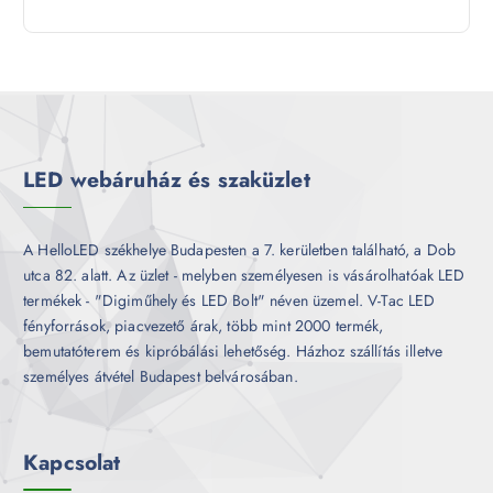
9
e
m
k
t
r
é
e
m
k
r
é
m
k
é
k
LED webáruház és szaküzlet
A HelloLED székhelye Budapesten a 7. kerületben található, a Dob
utca 82. alatt. Az üzlet - melyben személyesen is vásárolhatóak LED
termékek - "Digiműhely és LED Bolt" néven üzemel. V-Tac LED
fényforrások, piacvezető árak, több mint 2000 termék,
bemutatóterem és kipróbálási lehetőség. Házhoz szállítás illetve
személyes átvétel Budapest belvárosában.
Kapcsolat