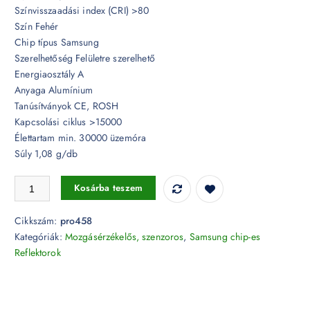
Színvisszaadási index (CRI) >80
Szín Fehér
Chip típus Samsung
Szerelhetőség Felületre szerelhető
Energiaosztály A
Anyaga Alumínium
Tanúsítványok CE, ROSH
Kapcsolási ciklus >15000
Élettartam min. 30000 üzemóra
Súly 1,08 g/db
30W Mozgásérzékelős LED reflektor Samsung chip fehér IP65 4000K
Kosárba teszem
Cikkszám:
pro458
Kategóriák:
Mozgásérzékelős, szenzoros
,
Samsung chip-es
Reflektorok