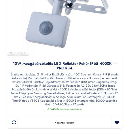
10W Mozgásérzékelős LED Reflektor Fehér IP65 4000K –
PRO434
Érzékelési távolság: 2 - 8 méter Érzékelési szög: 100° Szenzor típusa: PIR (Passzív
infravörös) Manuális felülbírálási funkció: Ki-be kapcsolva 3 másodpercen belül
kétszer Műszaki adatok: Teljesítmény 10 W Fényerő 800 lumen Sugárzási szög
100 ° IP védettség IP 65 Garancia 5 év Feszültség AC:220-240V,50Hz Típus
Mozgásérzékelős Színhőmérséklet 4000K Színvisszaadási index (CRI) >80 Szín
Fehér Chip típus Samsung Szerelhetőség Felületre szerelhető Méret 133 mm x 47
mm x 175 mm Energiaosztály A Anyaga Alumínium Tanúsítványok CE, ROSH
Termék típus VT-10-S Kapcsolási ciklus >15000 Élettartam min. 30000 üzemóra
Gyártó V-TAC Súly 477 g/db
6 340
Ft
(készletről érdeklődjön)
Kosárba teszem