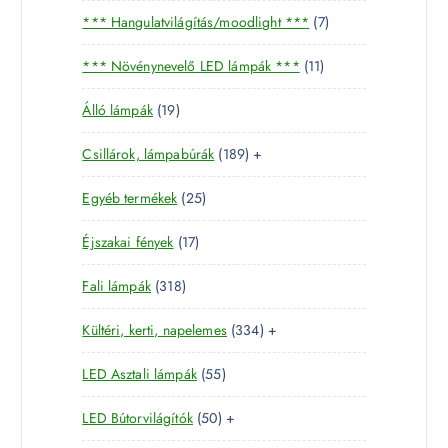
7
*** Hangulatvilágítás/moodlight ***
7
t
t
e
1
*** Növénynevelő LED lámpák ***
11
e
r
1
r
m
1
Álló lámpák
19
t
m
é
9
e
é
k
1
Csillárok, lámpabúrák
189
+
t
r
k
8
e
m
2
Egyéb termékek
25
9
r
é
5
t
m
k
1
Éjszakai fények
17
t
e
é
7
e
r
k
3
Fali lámpák
318
t
r
m
1
e
m
é
3
Kültéri, kerti, napelemes
334
+
8
r
é
k
3
t
m
k
5
LED Asztali lámpák
55
4
e
é
5
t
r
k
5
LED Bútorvilágítók
50
+
t
e
m
0
e
r
é