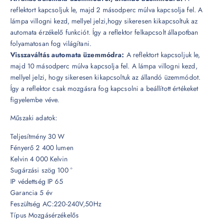
reflektort kapcsoljuk le, majd 2 másodperc múlva kapcsolja fel. A
lámpa villogni kezd, mellyel jelzi,hogy sikeresen kikapcsoltuk az
automata érzékelő funkciót. Így a reflektor felkapcsolt állapotban
folyamatosan fog világítani.
Visszaváltás automata üzemmódra:
A reflektort kapcsoljuk le,
majd 10 másodperc múlva kapcsolja fel. A lámpa villogni kezd,
mellyel jelzi, hogy sikeresen kikapcsoltuk az állandó üzemmódot.
Így a reflektor csak mozgásra fog kapcsolni a beállított értékeket
figyelembe véve.
Műszaki adatok:
Teljesítmény 30 W
Fényerő 2 400 lumen
Kelvin 4 000 Kelvin
Sugárzási szög 100 °
IP védettség IP 65
Garancia 5 év
Feszültség AC:220-240V,50Hz
Típus Mozgásérzékelős