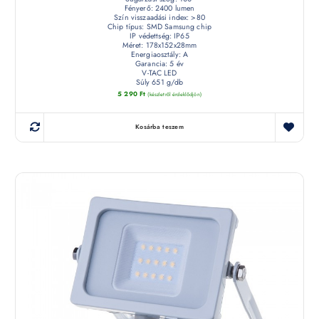
Fényerő: 2400 lumen
Szín visszaadási index: >80
Chip típus: SMD Samsung chip
IP védettség: IP65
Méret: 178x152x28mm
Energiaosztály: A
Garancia: 5 év
V-TAC LED
Súly 651 g/db
5 290
Ft
(készletről érdeklődjön)
Kosárba teszem