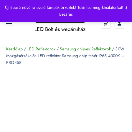
S
Új típusú növénynevelő lámpák érkeztek! Tekintsd meg kínálatunkat! :)
k
Bezárás
HelloLED.hu
i
0
p
LED Bolt és webáruház
t
o
c
Kezdőlap
/
LED Reflektorok
/
Samsung chip-es Reflektorok
/ 30W
o
Mozgásérzékelős LED reflektor Samsung chip fehér IP65 4000K –
n
PRO458
t
e
n
t