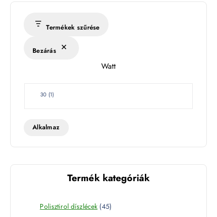
é
r
s
Termékek szűrése
é
k
Bezárás
l
Watt
e
t
W
30
(
1
)
a
t
t
Alkalmaz
Termék kategóriák
4
Polisztirol díszlécek
45
5