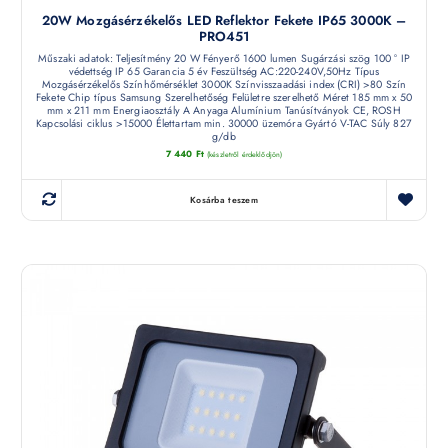
20W Mozgásérzékelős LED Reflektor Fekete IP65 3000K –
PRO451
Műszaki adatok: Teljesítmény 20 W Fényerő 1600 lumen Sugárzási szög 100 ° IP
védettség IP 65 Garancia 5 év Feszültség AC:220-240V,50Hz Típus
Mozgásérzékelős Színhőmérséklet 3000K Színvisszaadási index (CRI) >80 Szín
Fekete Chip típus Samsung Szerelhetőség Felületre szerelhető Méret 185 mm x 50
mm x 211 mm Energiaosztály A Anyaga Alumínium Tanúsítványok CE, ROSH
Kapcsolási ciklus >15000 Élettartam min. 30000 üzemóra Gyártó V-TAC Súly 827
g/db
7 440
Ft
(készletről érdeklődjön)
Kosárba teszem