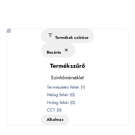
Termékek szűrése
Bezárás
Termékszűrő
Színhőmérséklet
S
Természetes fehér
(
1
)
z
Meleg fehér
(
0
)
í
Hideg fehér
(
0
)
n
CCT
(
0
)
h
Alkalmaz
ő
m