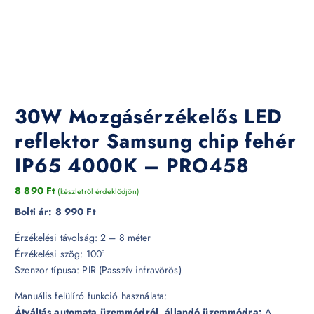
30W Mozgásérzékelős LED
reflektor Samsung chip fehér
IP65 4000K – PRO458
8 890
Ft
(készletről érdeklődjön)
Bolti ár:
8 990 Ft
Érzékelési távolság: 2 – 8 méter
Érzékelési szög: 100°
Szenzor típusa: PIR (Passzív infravörös)
Manuális felülíró funkció használata:
Átváltás automata üzemmódról, állandó üzemmódra:
A