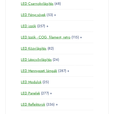
4
LED Csarnokvilágítás
48
t
r
m
k
8
e
m
é
5
LED Fénycsövek
53
+
t
r
é
k
3
e
m
k
2
LED izzók
257
+
t
r
é
5
e
m
k
1
LED Izzók - COG, filament, retro
115
+
7
r
é
1
t
m
k
8
LED Közvilágítás
82
5
e
é
2
t
r
k
2
LED Lépcsővilágítás
24
t
e
m
4
e
r
é
2
LED Mennyezeti lámpák
287
+
t
r
m
k
8
e
m
é
2
LED Modulok
25
7
r
é
k
5
t
m
k
2
LED Panelek
277
+
t
e
é
7
e
r
k
3
LED Reflektorok
336
+
7
r
m
3
t
m
é