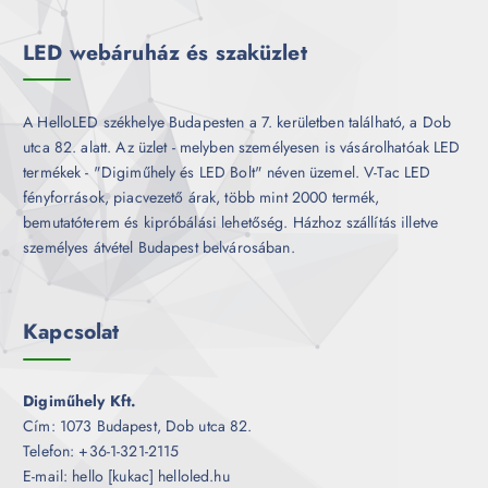
é
k
LED webáruház és szaküzlet
A HelloLED székhelye Budapesten a 7. kerületben található, a Dob
utca 82. alatt. Az üzlet - melyben személyesen is vásárolhatóak LED
termékek - "Digiműhely és LED Bolt" néven üzemel. V-Tac LED
fényforrások, piacvezető árak, több mint 2000 termék,
bemutatóterem és kipróbálási lehetőség. Házhoz szállítás illetve
személyes átvétel Budapest belvárosában.
Kapcsolat
Digiműhely Kft.
Cím: 1073 Budapest, Dob utca 82.
Telefon: +36-1-321-2115
E-mail: hello [kukac] helloled.hu