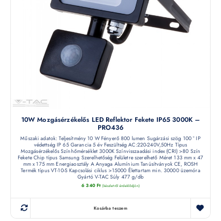
10W Mozgásérzékelős LED Reflektor Fekete IP65 3000K –
PRO436
Műszaki adatok: Teljesítmény 10 W Fényerő 800 lumen Sugárzási szög 100 ° IP
védettség IP 65 Garancia 5 év Feszültség AC:220-240V,50Hz Típus
Mozgásérzékelős Színhőmérséklet 3000K Színvisszaadási index (CRI) >80 Szín
Fekete Chip típus Samsung Szerelhetőség Felületre szerelhető Méret 133 mm x 47
mm x 175 mm Energiaosztály A Anyaga Alumínium Tanúsítványok CE, ROSH
Termék típus VT-10-S Kapcsolási ciklus >15000 Élettartam min. 30000 üzemóra
Gyártó V-TAC Súly 477 g/db
6 340
Ft
(készletről érdeklődjön)
Kosárba teszem