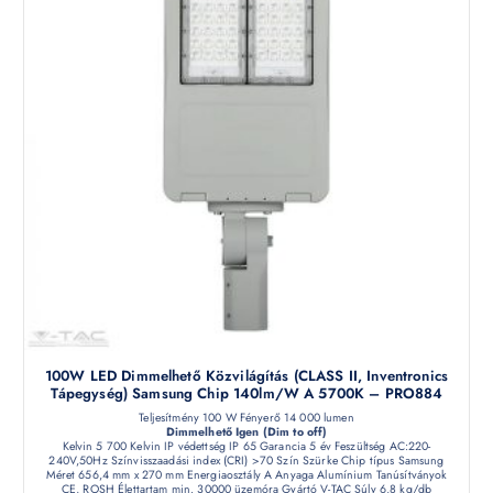
100W LED Dimmelhető Közvilágítás (CLASS II, Inventronics
Tápegység) Samsung Chip 140lm/W A 5700K – PRO884
Teljesítmény 100 W Fényerő 14 000 lumen
Dimmelhető Igen (Dim to off)
Kelvin 5 700 Kelvin IP védettség IP 65 Garancia 5 év Feszültség AC:220-
240V,50Hz Színvisszaadási index (CRI) >70 Szín Szürke Chip típus Samsung
Méret 656,4 mm x 270 mm Energiaosztály A Anyaga Alumínium Tanúsítványok
CE, ROSH Élettartam min. 30000 üzemóra Gyártó V-TAC Súly 6,8 kg/db