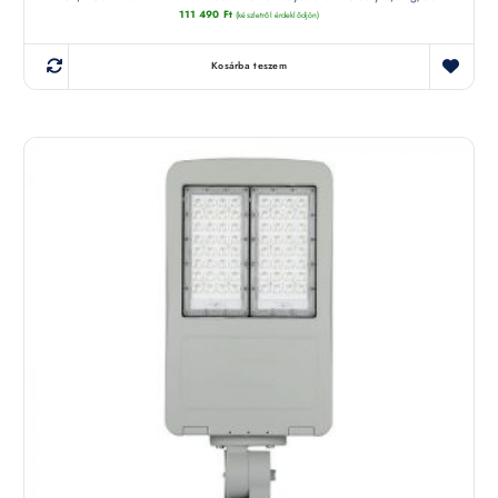
111 490
Ft
(készletről érdeklődjön)
Kosárba teszem