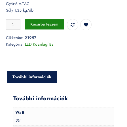
Gyártó V-TAC
Súly 1,35 kg/db
30W Slim utcai lámpa Samsung chip 135lm/W 6500K - PRO21957 me
Kosárba teszem
Cikkszám:
21957
Kategória:
LED Közvilágítás
További információk
További információk
Watt
30