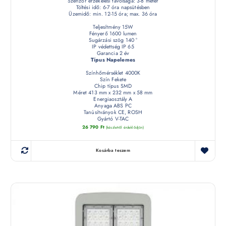
Szenzor érzékelési távolsága: 3-8 méter
Töltési idő: 6-7 óra napsütésben
Üzemidő: min. 12-15 óra; max. 36 óra
Teljesítmény 15W
Fényerő 1600 lumen
Sugárzási szög 140 °
IP védettség IP 65
Garancia 2 év
Típus Napelemes
Színhőmérséklet 4000K
Szín Fekete
Chip típus SMD
Méret 413 mm x 232 mm x 58 mm
Energiaosztály A
Anyaga ABS PC
Tanúsítványok CE, ROSH
Gyártó V-TAC
26 790
Ft
(készletről érdeklődjön)
Kosárba teszem