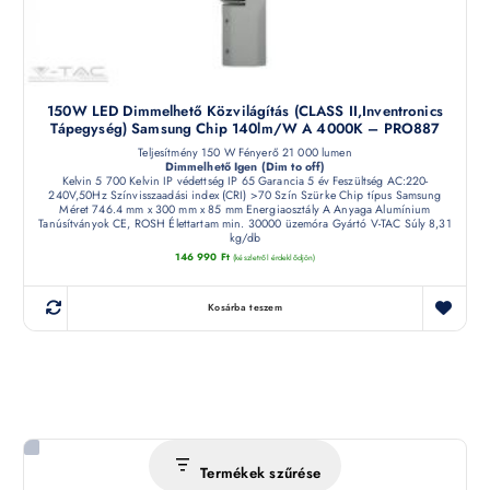
150W LED Dimmelhető Közvilágítás (CLASS II,Inventronics
Tápegység) Samsung Chip 140lm/W A 4000K – PRO887
Teljesítmény 150 W Fényerő 21 000 lumen
Dimmelhető Igen (Dim to off)
Kelvin 5 700 Kelvin IP védettség IP 65 Garancia 5 év Feszültség AC:220-
240V,50Hz Színvisszaadási index (CRI) >70 Szín Szürke Chip típus Samsung
Méret 746.4 mm x 300 mm x 85 mm Energiaosztály A Anyaga Alumínium
Tanúsítványok CE, ROSH Élettartam min. 30000 üzemóra Gyártó V-TAC Súly 8,31
kg/db
146 990
Ft
(készletről érdeklődjön)
Kosárba teszem
Termékek szűrése