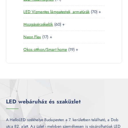
e
m
k
4
e
r
é
7
LED Vízmentes lámpatestek, armatúrák
70
+
t
r
m
k
0
e
m
é
6
Mozgásérzékelők
60
+
t
r
é
k
0
e
m
k
1
Neon Flex
17
+
t
r
é
7
e
m
k
1
Okos otthon/Smart home
19
+
t
r
é
9
e
m
k
t
r
é
e
m
k
r
é
m
k
é
k
LED webáruház és szaküzlet
A HelloLED székhelye Budapesten a 7. kerületben található, a Dob
utca 82. alatt. Az üzlet - melyben személyesen is vásárolhatóak LED