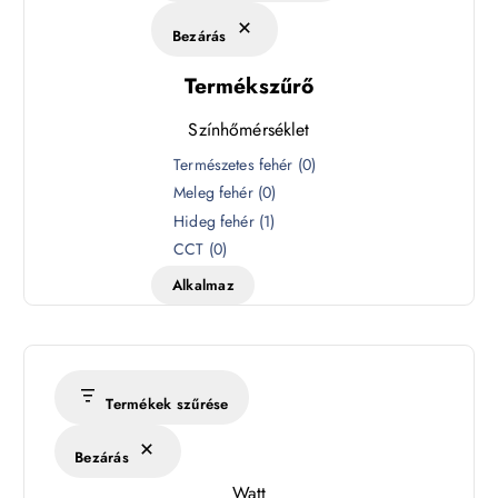
Bezárás
Termékszűrő
Színhőmérséklet
S
Természetes fehér
(
0
)
z
Meleg fehér
(
0
)
í
Hideg fehér
(
1
)
n
CCT
(
0
)
h
Alkalmaz
ő
m
é
r
s
Termékek szűrése
é
k
Bezárás
l
Watt
e