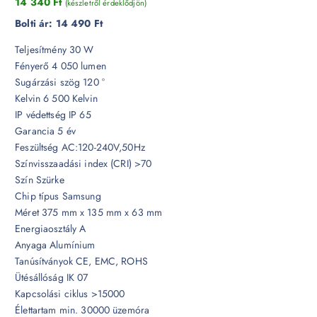
14 340
Ft
(készletről érdeklődjön)
Bolti ár:
14 490 Ft
Teljesítmény 30 W
Fényerő 4 050 lumen
Sugárzási szög 120 °
Kelvin 6 500 Kelvin
IP védettség IP 65
Garancia 5 év
Feszültség AC:120-240V,50Hz
Színvisszaadási index (CRI) >70
Szín Szürke
Chip típus Samsung
Méret 375 mm x 135 mm x 63 mm
Energiaosztály A
Anyaga Alumínium
Tanúsítványok CE, EMC, ROHS
Ütésállóság IK 07
Kapcsolási ciklus >15000
Élettartam min. 30000 üzemóra