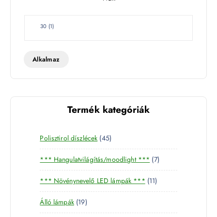
t
W
30
(
1
)
a
t
t
Alkalmaz
Termék kategóriák
4
Polisztirol díszlécek
45
5
7
*** Hangulatvilágítás/moodlight ***
7
t
t
e
1
*** Növénynevelő LED lámpák ***
11
e
r
1
r
m
1
Álló lámpák
19
t
m
é
9
e
é
k