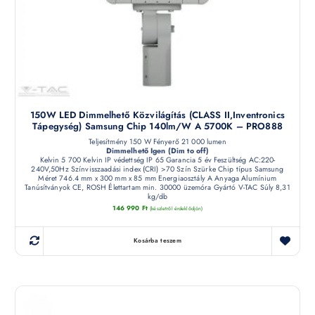
150W LED Dimmelhető Közvilágítás (CLASS II,Inventronics
Tápegység) Samsung Chip 140lm/W A 5700K – PRO888
Teljesítmény 150 W Fényerő 21 000 lumen
Dimmelhető Igen (Dim to off)
Kelvin 5 700 Kelvin IP védettség IP 65 Garancia 5 év Feszültség AC:220-
240V,50Hz Színvisszaadási index (CRI) >70 Szín Szürke Chip típus Samsung
Méret 746.4 mm x 300 mm x 85 mm Energiaosztály A Anyaga Alumínium
Tanúsítványok CE, ROSH Élettartam min. 30000 üzemóra Gyártó V-TAC Súly 8,31
kg/db
146 990
Ft
(készletről érdeklődjön)
Kosárba teszem