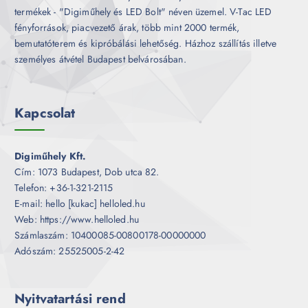
termékek - "Digiműhely és LED Bolt" néven üzemel. V-Tac LED
fényforrások, piacvezető árak, több mint 2000 termék,
bemutatóterem és kipróbálási lehetőség. Házhoz szállítás illetve
személyes átvétel Budapest belvárosában.
Kapcsolat
Digiműhely Kft.
Cím: 1073 Budapest, Dob utca 82.
Telefon: +36-1-321-2115
E-mail: hello [kukac] helloled.hu
Web: https://www.helloled.hu
Számlaszám: 10400085-00800178-00000000
Adószám: 25525005-2-42
Nyitvatartási rend