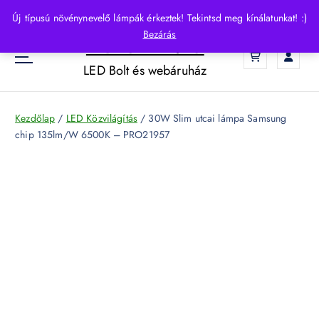
S
Új típusú növénynevelő lámpák érkeztek! Tekintsd meg kínálatunkat! :)
k
Bezárás
HelloLED.hu
i
0
p
LED Bolt és webáruház
t
o
c
Kezdőlap
/
LED Közvilágítás
/ 30W Slim utcai lámpa Samsung
o
chip 135lm/W 6500K – PRO21957
n
t
e
n
t