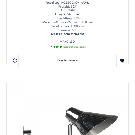
Feszültség: AC220-240V /50Hz
Foglalat: E27
Szín: Zöld
Anyaga: Fém Üveg
IP védettség: IP20
Méret: 360 mm x 260 mm x 180 mm
Kábel hossza: 1500 mm
Garancia: 5 év
Az izzó nem tartozék!
V-TAC LED
14 340
Ft
(készletről érdeklődjön)
Kosárba teszem