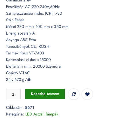
Feszültség AC:220-240V,50Hz
Színvisszaadási index (CRI) >80
Szín Fehér
Méret 280 mm x 100 mm x 350 mm
Energiaosztály A
Anyaga ABS Fém
Tanúsítványok CE, ROSH
Termék típus VT-7403
Kapcsolási ciklus >15000
Élettartam min. 20000 üzemóra
Gyártó V-TAC
Súly 670 g/db
3,6W LED fehér/ezüst asztali lámpa 3000K - 8671 mennyiség
Kosárba teszem
Cikkszám:
8671
Kategória:
LED Asztali lámpák