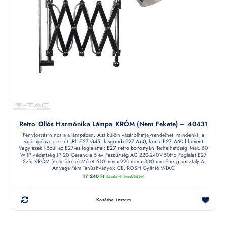
Retro Ollós Harmónika Lámpa KRÓM (nem Fekete) – 40431
Fényforrás nincs a a lámpában. Azt külön vásárolhatja/rendelheti mindenki, a
saját igénye szerint. Pl:
E27 G45, kisgömb
E27 A60, körte
E27 A60 filament
Vagy ezek közül az E27-es foglalattal:
E27 retro borostyán
Terhelhetőség Max. 60
W IP védettség IP 20 Garancia 5 év Feszültség AC:220-240V,50Hz Foglalat E27
Szín KRÓM (nem fekete) Méret 610 mm x 220 mm x 330 mm Energiaosztály A
Anyaga Fém Tanúsítványok CE, ROSH Gyártó V-TAC
17 240
Ft
(készletről érdeklődjön)
Kosárba teszem