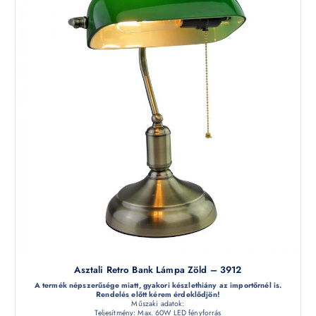
Asztali Retro Bank Lámpa Zöld – 3912
A termék népszerűsége miatt, gyakori készlethiány az importőrnél is.
Rendelés előtt kérem érdeklődjön!
Műszaki adatok:
Teljesítmény: Max. 60W LED fényforrás