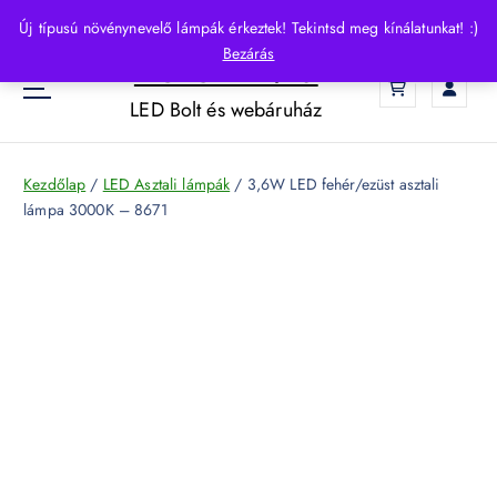
S
Új típusú növénynevelő lámpák érkeztek! Tekintsd meg kínálatunkat! :)
k
Bezárás
HelloLED.hu
i
0
p
LED Bolt és webáruház
t
o
c
Kezdőlap
/
LED Asztali lámpák
/ 3,6W LED fehér/ezüst asztali
o
lámpa 3000K – 8671
n
t
e
n
t