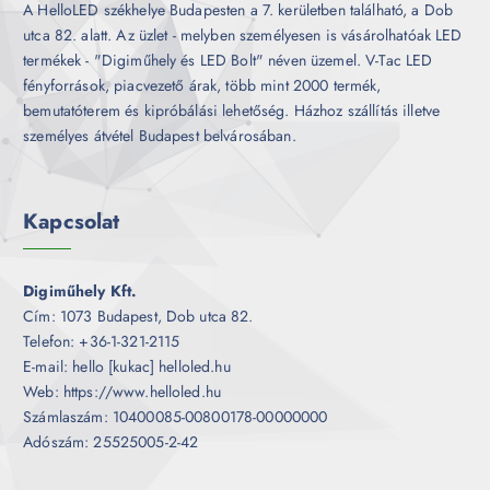
A HelloLED székhelye Budapesten a 7. kerületben található, a Dob
utca 82. alatt. Az üzlet - melyben személyesen is vásárolhatóak LED
termékek - "Digiműhely és LED Bolt" néven üzemel. V-Tac LED
fényforrások, piacvezető árak, több mint 2000 termék,
bemutatóterem és kipróbálási lehetőség. Házhoz szállítás illetve
személyes átvétel Budapest belvárosában.
Kapcsolat
Digiműhely Kft.
Cím: 1073 Budapest, Dob utca 82.
Telefon: +36-1-321-2115
E-mail: hello [kukac] helloled.hu
Web: https://www.helloled.hu
Számlaszám: 10400085-00800178-00000000
Adószám: 25525005-2-42