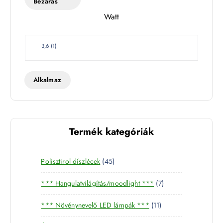
Bezárás
Watt
W
3,6
(
1
)
a
t
t
Alkalmaz
Termék kategóriák
4
Polisztirol díszlécek
45
5
7
*** Hangulatvilágítás/moodlight ***
7
t
t
e
1
*** Növénynevelő LED lámpák ***
11
e
r
1
r
m