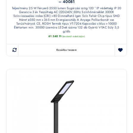
– 40081
Teljesítmény 25 W Fényerő 2550 lumen Sugárzási szög 120 ° IP védettség IP 20
Garancia 3 év Feszültség AC:220-240V,50Hz Színhőmérséklet 3000K
Színvisszaadási index (CRI) >80 Dimmelhető Igen Szín Fehér Chip típus SMD
Méret ø350 mm x 365 mm Energiaosztály A Anyaga Polikarbonát vas
Tanúsítványok CE, ROSH Termék típus VT-7204 Kapcsolási ciklus >10000
Élettartam min. 30000 üzemóra LED-ek száma 132 db Gyártó V-TAC Súly 5,5
g/db
61 340
Ft
(készletről érdeklődjön)
Kosárba teszem