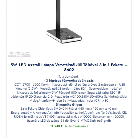
5W LED Asztali Lámpa Vezetéknélküli Töltővel 3 In 1 Fekete –
8602
Tulajdonságok:
- 3 lépéses fényerőszabályozás
- CCT: 2700 - 6500 Kelvin - Kapcsolási idő teljes fényerővel: 2 másodperc - USB
kimenet (2,5W) - Vezeték nélküli telefon töltés (QI) - Szemvédelem - Időzített
kikapcsolás Teljesítmény 5 W Fényerő 800 lumen Sugárzási szög 120 ° IP
védettség IP 20 Garancia 2 év Feszültség AC:100-240V,50/60Hz Színhőmérséklet
Meleg/Napfény/Hideg Színvisszaadási index (CRI) >80
Dimmelhető Igen
Szín Fekete Chip típus SMD4014 Méret 440 mm x 120 mm x 40 mm
Energiaosztály A Anyaga Akrilnitril-butadién-sztirol Alumínium Tanúsítványok CE,
ROSH Termék típus VT-7405 Kapcsolási ciklus >10000 Élettartam min. 20000
üzemóra LED-ek száma 54 db Gyártó V-TAC Súly 665 g/db
11 240
Ft
(készletről érdeklődjön)