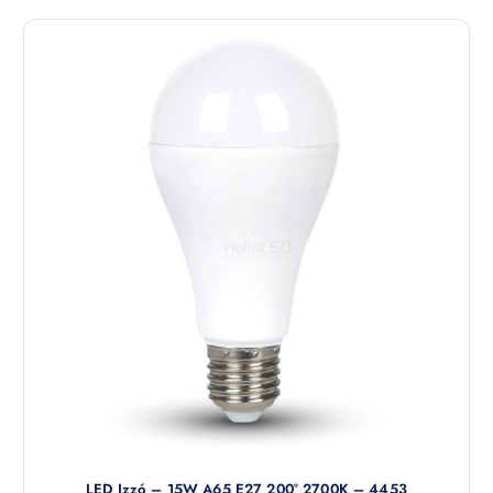
LED Izzó – 15W A65 E27 200° 2700K – 4453