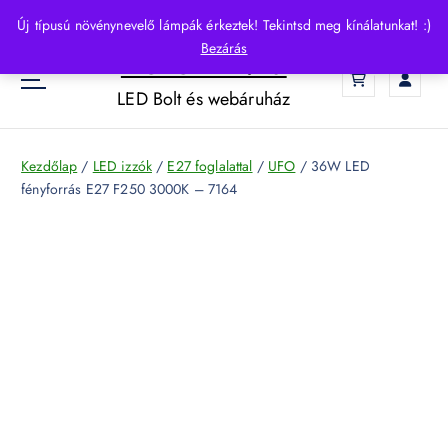
S
Új típusú növénynevelő lámpák érkeztek! Tekintsd meg kínálatunkat! :)
k
Bezárás
HelloLED.hu
i
0
p
LED Bolt és webáruház
t
o
c
Kezdőlap
/
LED izzók
/
E27 foglalattal
/
UFO
/ 36W LED
o
fényforrás E27 F250 3000K – 7164
n
t
e
n
t