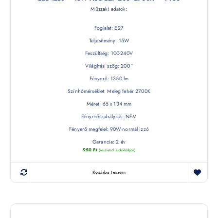
Műszaki adatok:
Foglalat: E27
Teljesítmény: 15W
Feszültség: 100-240V
Világítási szög: 200 °
Fényerő: 1350 lm
Színhőmérséklet: Meleg fehér 2700K
Méret: 65 x 134 mm
Fényerőszabályzás: NEM
Fényerő megfelel: 90W normál izzó
Garancia: 2 év
950
Ft
(készletről érdeklődjön)
Kosárba teszem