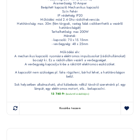
Áramerősség 10 Amper
Beépített kapcsoló Mechanikus kapcsoló
Szín Fehér
IP védettség IP20
Működési mód 2.4 Ghz rádiófrekvenciás
Hatótávolság: max. 30m (fém tárgyak, vastag falak csökkenthetik a vezérlő
hatótávolságát)
Terhelhetőség: max 200W
Méretek:
- kapcsoló: 70 x 15.15mm
- vevőegység: 48 x 25mm
Működési elv:
A mechanikus kapcsoló nyomásra elektromos impulzusokat (rádióhullámokat)
bocsájt ki. Ez a rádióhullám vezérli a vevőegységet.
A vevőegység kapcsolja ki-be a rákötött elektromos eszközöket.
A kapcsolót nem szükséges pl. falra rögzíteni, bárhol lehet, a hatótávolságon
belül.
Sok helyzetben alkalmazható, ahol kábelezés nélkül távolról szeretnénk pl. egy
lámpát, egy elektromos motort, stb... bekapcsolni.
13 740
Ft
(készletről érdeklődjön)
Kosárba teszem