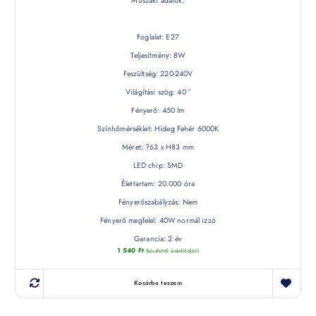
Műszaki adatok:
Foglalat: E27
Teljesítmény: 8W
Feszültség: 220-240V
Világítási szög: 40 °
Fényerő: 450 lm
Színhőmérséklet: Hideg Fehér 6000K
Méret: ?63 x H83 mm
LED chip: SMD
Élettartam: 20.000 óra
Fényerőszabályzás: Nem
Fényerő megfelel: 40W normál izzó
Garancia: 2 év
1 540
Ft
(készletről érdeklődjön)
Kosárba teszem