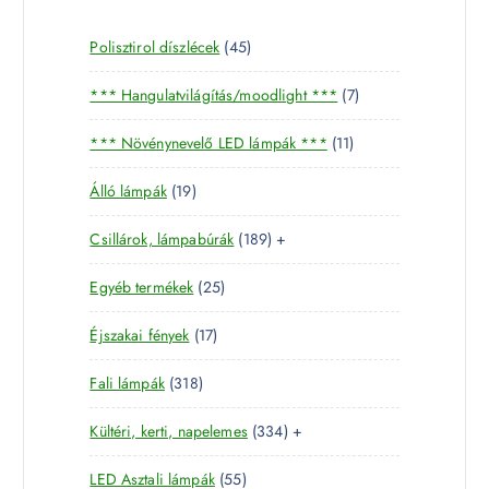
4
Polisztirol díszlécek
45
5
7
*** Hangulatvilágítás/moodlight ***
7
t
t
e
1
*** Növénynevelő LED lámpák ***
11
e
r
1
r
m
1
Álló lámpák
19
t
m
é
9
e
é
k
1
Csillárok, lámpabúrák
189
+
t
r
k
8
e
m
2
Egyéb termékek
25
9
r
é
5
t
m
k
1
Éjszakai fények
17
t
e
é
7
e
r
k
3
Fali lámpák
318
t
r
m
1
e
m
é
3
Kültéri, kerti, napelemes
334
+
8
r
é
k
3
t
m
k
5
LED Asztali lámpák
55
4
e
é