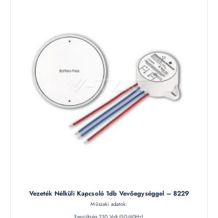
Vezeték Nélküli Kapcsoló 1db Vevőegységgel – 8229
Műszaki adatok:
Feszültség 230 Volt (50/60Hz)