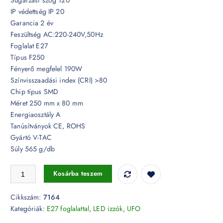
IP védettség IP 20
Garancia 2 év
Feszültség AC:220-240V,50Hz
Foglalat E27
Típus F250
Fényerő megfelel 190W
Színvisszaadási index (CRI) >80
Chip típus SMD
Méret 250 mm x 80 mm
Energiaosztály A
Tanúsítványok CE, ROHS
Gyártó V-TAC
Súly 565 g/db
36W LED fényforrás E27 F250 3000K - 7164 mennyiség
Kosárba teszem
Cikkszám:
7164
Kategóriák:
E27 foglalattal
,
LED izzók
,
UFO