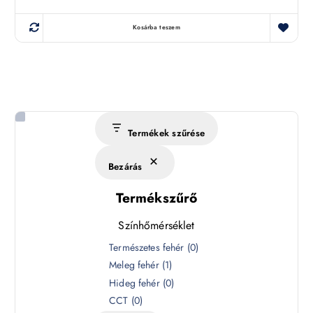
Kosárba teszem
Termékek szűrése
Bezárás
Termékszűrő
Színhőmérséklet
S
Természetes fehér
(
0
)
z
Meleg fehér
(
1
)
í
Hideg fehér
(
0
)
n
CCT
(
0
)
h