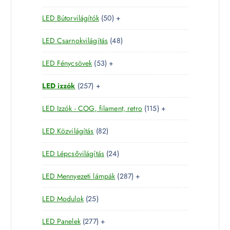
5
t
r
k
5
LED Bútorvilágítók
50
+
t
e
m
0
e
r
é
4
LED Csarnokvilágítás
48
t
r
m
k
8
e
m
é
5
LED Fénycsövek
53
+
t
r
é
k
3
e
m
k
2
LED izzók
257
+
t
r
é
5
e
m
k
1
LED Izzók - COG, filament, retro
115
+
7
r
é
1
t
m
k
8
LED Közvilágítás
82
5
e
é
2
t
r
k
2
LED Lépcsővilágítás
24
t
e
m
4
e
r
é
2
LED Mennyezeti lámpák
287
+
t
r
m
k
8
e
m
é
2
LED Modulok
25
7
r
é
k
5
t
m
k
2
LED Panelek
277
+
t
e
é