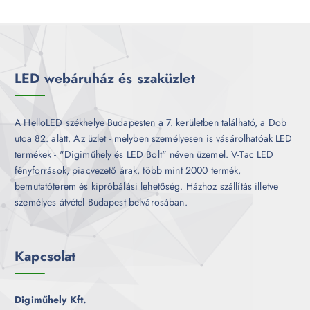
m
k
r
é
m
k
é
k
LED webáruház és szaküzlet
A HelloLED székhelye Budapesten a 7. kerületben található, a Dob
utca 82. alatt. Az üzlet - melyben személyesen is vásárolhatóak LED
termékek - "Digiműhely és LED Bolt" néven üzemel. V-Tac LED
fényforrások, piacvezető árak, több mint 2000 termék,
bemutatóterem és kipróbálási lehetőség. Házhoz szállítás illetve
személyes átvétel Budapest belvárosában.
Kapcsolat
Digiműhely Kft.