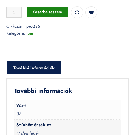
36W LED fényforrás Samsung chip E27 6400K - PRO285 mennyiség
Kosárba teszem
Cikkszám:
pro285
Kategória:
Ipari
További információk
További információk
Watt
36
Színhőmérséklet
Hideg fehér