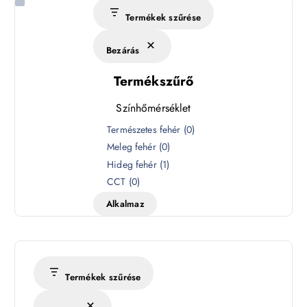
Termékek szűrése
Bezárás
Termékszűrő
Színhőmérséklet
S
Természetes fehér
(
0
)
z
Meleg fehér
(
0
)
í
Hideg fehér
(
1
)
n
CCT
(
0
)
h
Alkalmaz
ő
m
é
r
s
Termékek szűrése
é
k