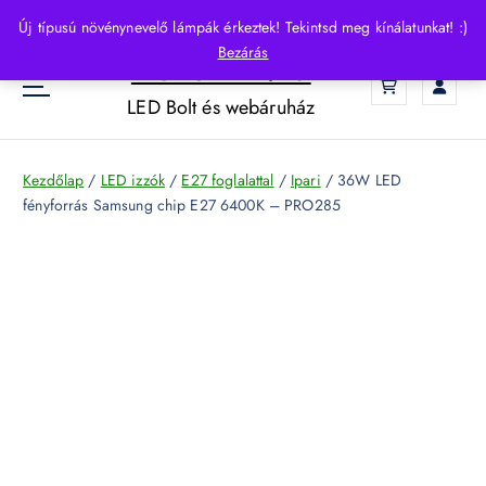
S
Új típusú növénynevelő lámpák érkeztek! Tekintsd meg kínálatunkat! :)
k
Bezárás
HelloLED.hu
i
0
p
LED Bolt és webáruház
t
o
c
Kezdőlap
/
LED izzók
/
E27 foglalattal
/
Ipari
/ 36W LED
o
fényforrás Samsung chip E27 6400K – PRO285
n
t
e
n
t