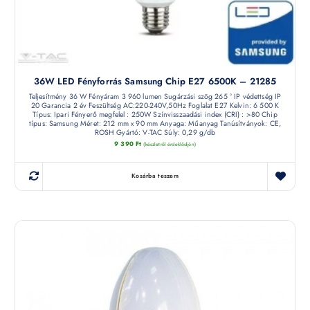
36W LED Fényforrás Samsung Chip E27 6500K – 21285
Teljesítmény 36 W Fényáram 3 960 lumen Sugárzási szög 265 ° IP védettség IP
20 Garancia 2 év Feszültség AC:220-240V,50Hz Foglalat E27 Kelvin: 6 500 K
Típus: Ipari Fényerő megfelel : 250W Színvisszaadási index (CRI) : >80 Chip
típus: Samsung Méret: 212 mm x 90 mm Anyaga: Műanyag Tanúsítványok: CE,
ROSH Gyártó: V-TAC Súly: 0,29 g/db
9 390
Ft
(készletről érdeklődjön)
Kosárba teszem