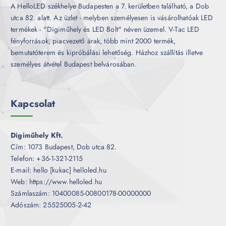
A HelloLED székhelye Budapesten a 7. kerületben található, a Dob
utca 82. alatt. Az üzlet - melyben személyesen is vásárolhatóak LED
termékek - "Digiműhely és LED Bolt" néven üzemel. V-Tac LED
fényforrások, piacvezető árak, több mint 2000 termék,
bemutatóterem és kipróbálási lehetőség. Házhoz szállítás illetve
személyes átvétel Budapest belvárosában.
Kapcsolat
Digiműhely Kft.
Cím: 1073 Budapest, Dob utca 82.
Telefon: +36-1-321-2115
E-mail: hello [kukac] helloled.hu
Web: https://www.helloled.hu
Számlaszám: 10400085-00800178-00000000
Adószám: 25525005-2-42