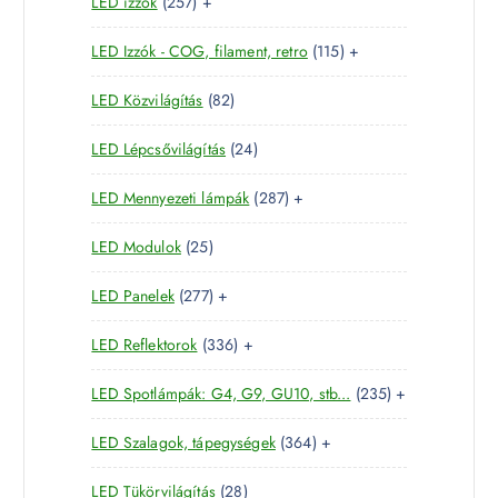
2
LED izzók
257
+
t
r
é
5
e
m
k
1
LED Izzók - COG, filament, retro
115
+
7
r
é
1
t
m
k
8
LED Közvilágítás
82
5
e
é
2
t
r
k
2
LED Lépcsővilágítás
24
t
e
m
4
e
r
é
2
LED Mennyezeti lámpák
287
+
t
r
m
k
8
e
m
é
2
LED Modulok
25
7
r
é
k
5
t
m
k
2
LED Panelek
277
+
t
e
é
7
e
r
k
3
LED Reflektorok
336
+
7
r
m
3
t
m
é
2
LED Spotlámpák: G4, G9, GU10, stb...
235
+
6
e
é
k
3
t
r
k
3
LED Szalagok, tápegységek
364
+
5
e
m
6
t
r
é
2
LED Tükörvilágítás
28
4
e
m