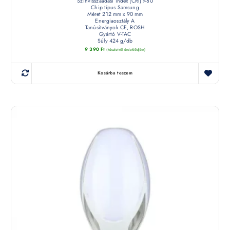
Színvisszaadási index (CRI) >80
Chip típus Samsung
Méret 212 mm x 90 mm
Energiaosztály A
Tanúsítványok CE, ROSH
Gyártó V-TAC
Súly 424 g/db
9 390
Ft
(készletről érdeklődjön)
Kosárba teszem