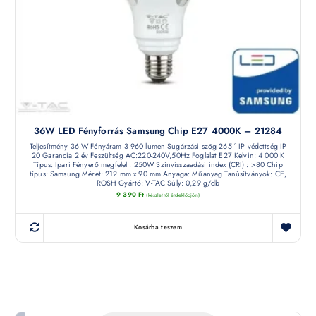
36W LED Fényforrás Samsung Chip E27 4000K – 21284
Teljesítmény 36 W Fényáram 3 960 lumen Sugárzási szög 265 ° IP védettség IP
20 Garancia 2 év Feszültség AC:220-240V,50Hz Foglalat E27 Kelvin: 4 000 K
Típus: Ipari Fényerő megfelel : 250W Színvisszaadási index (CRI) : >80 Chip
típus: Samsung Méret: 212 mm x 90 mm Anyaga: Műanyag Tanúsítványok: CE,
ROSH Gyártó: V-TAC Súly: 0,29 g/db
9 390
Ft
(készletről érdeklődjön)
Kosárba teszem