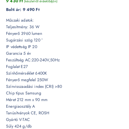
9 430
Ft
(készletről érdeklődjön)
Bolti ár:
9 490 Ft
Műszaki adatok:
Teljesítmény: 36 W
Fényerő 3960 lumen
Sugárzási szög 120 °
IP védettség IP 20
Garancia 5 év
Feszültség AC:220-240V,50Hz
Foglalat E27
Színhőmérséklet 6400K
Fényerő megfelel 250W
Színvisszaadási index (CRI) >80
Chip típus Samsung
Méret 212 mm x 90 mm
Energiaosztály A
Tanúsítványok CE, ROSH
Gyártó V-TAC
Súly 424 g/db