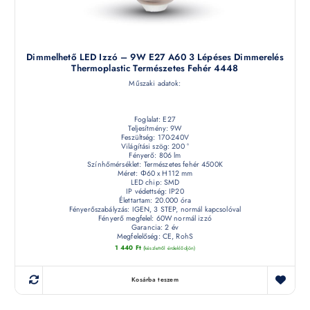
Dimmelhető LED Izzó – 9W E27 A60 3 Lépéses Dimmerelés
Thermoplastic Természetes Fehér 4448
Műszaki adatok:
Foglalat: E27
Teljesítmény: 9W
Feszültség: 170-240V
Világítási szög: 200 °
Fényerő: 806 lm
Színhőmérséklet: Természetes fehér 4500K
Méret: Φ60 x H112 mm
LED chip: SMD
IP védettség: IP20
Élettartam: 20.000 óra
Fényerőszabályzás: IGEN, 3 STEP, normál kapcsolóval
Fényerő megfelel: 60W normál izzó
Garancia: 2 év
Megfelelőség: CE, RohS
1 440
Ft
(készletről érdeklődjön)
Kosárba teszem