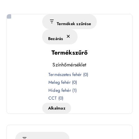
Termékek szűrése
Bezárás
Termékszűrő
Színhőmérséklet
S
Természetes fehér
(
0
)
z
Meleg fehér
(
0
)
í
Hideg fehér
(
1
)
n
CCT
(
0
)
h
Alkalmaz
ő
m
é
r
s