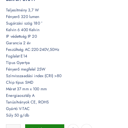
Teljesítmény 3,7 W
Fényerő 320 lumen
Sugárzási szög 180 °
Kelvin 6 400 Kelvin
IP védettség IP 20
Garancia 2 év
Feszültség AC:220-240V,50Hz
Foglalat E14
Típus Gyertya
Fényerő megfelel 25W
Színvisszaadási index (CRI) >80
Chip típus SMD
Méret 37 mm x 100 mm
Energiaosztály A
Tanúsítványok CE, ROHS
Gyártó V-TAC
Súly 50 g/db
3,7W LED izzó E14 C37 Gyertya 6400K - 214122 mennyiség