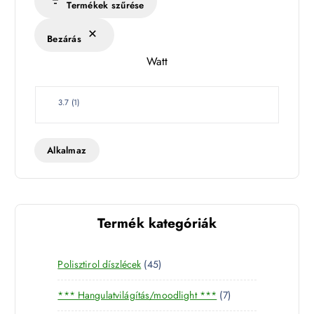
Termékek szűrése
é
k
Bezárás
l
Watt
e
t
W
3.7
(
1
)
a
t
t
Alkalmaz
Termék kategóriák
4
Polisztirol díszlécek
45
5
7
*** Hangulatvilágítás/moodlight ***
7
t
t
e