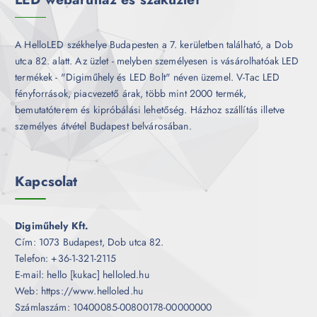
A HelloLED székhelye Budapesten a 7. kerületben található, a Dob
utca 82. alatt. Az üzlet - melyben személyesen is vásárolhatóak LED
termékek - "Digiműhely és LED Bolt" néven üzemel. V-Tac LED
fényforrások, piacvezető árak, több mint 2000 termék,
bemutatóterem és kipróbálási lehetőség. Házhoz szállítás illetve
személyes átvétel Budapest belvárosában.
Kapcsolat
Digiműhely Kft.
Cím: 1073 Budapest, Dob utca 82.
Telefon: +36-1-321-2115
E-mail: hello [kukac] helloled.hu
Web: https://www.helloled.hu
Számlaszám: 10400085-00800178-00000000