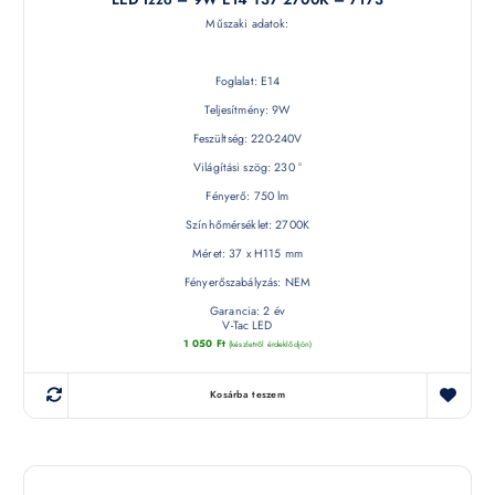
Műszaki adatok:
Foglalat: E14
Teljesítmény: 9W
Feszültség: 220-240V
Világítási szög: 230 °
Fényerő: 750 lm
Színhőmérséklet: 2700K
Méret: 37 x H115 mm
Fényerőszabályzás: NEM
Garancia: 2 év
V-Tac LED
1 050
Ft
(készletről érdeklődjön)
Kosárba teszem