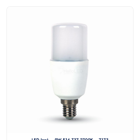
LED Izzó – 9W E14 T37 2700K – 7173