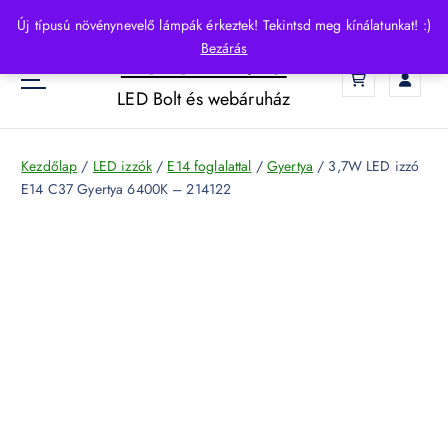
S
Új típusú növénynevelő lámpák érkeztek! Tekintsd meg kínálatunkat! :)
k
Bezárás
HelloLED.hu
i
0
p
LED Bolt és webáruház
t
o
c
Kezdőlap
/
LED izzók
/
E14 foglalattal
/
Gyertya
/ 3,7W LED izzó
o
E14 C37 Gyertya 6400K – 214122
n
t
e
n
t