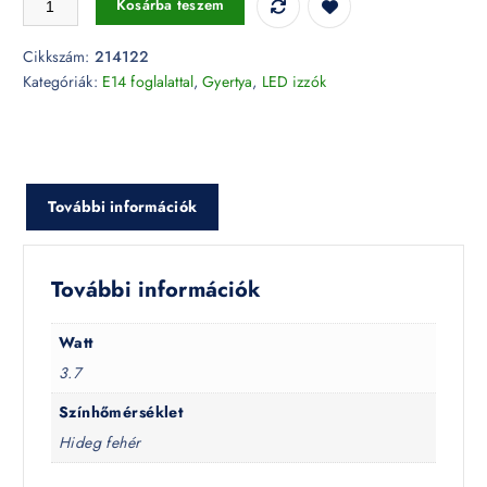
Kosárba teszem
Cikkszám:
214122
Kategóriák:
E14 foglalattal
,
Gyertya
,
LED izzók
További információk
További információk
Watt
3.7
Színhőmérséklet
Hideg fehér