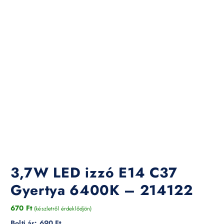
3,7W LED izzó E14 C37
Gyertya 6400K – 214122
670
Ft
(készletről érdeklődjön)
Bolti ár:
690 Ft