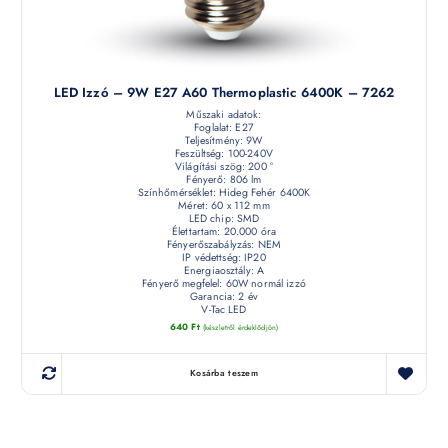
LED Izzó – 9W E27 A60 Thermoplastic 6400K – 7262
Műszaki adatok:
Foglalat: E27
Teljesítmény: 9W
Feszültség: 100-240V
Világítási szög: 200 °
Fényerő: 806 lm
Színhőmérséklet: Hideg Fehér 6400K
Méret: 60 x 112 mm
LED chip: SMD
Élettartam: 20.000 óra
Fényerőszabályzás: NEM
IP védettség: IP20
Energiaosztály: A
Fényerő megfelel: 60W normál izzó
Garancia: 2 év
V-Tac LED
640
Ft
(készletről érdeklődjön)
Kosárba teszem