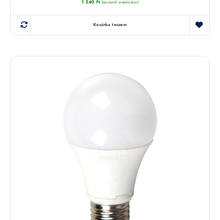
1 240
Ft
(készletről érdeklődjön)
Kosárba teszem