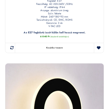
Foglalat: E27
Feszültség: AC 220-240V /50Hz
IP védettség: IP44
Anyaga: alumínium üveg
Szín: fekete
Méret: 245*180*93 mm
Tanúsítványok: CE, EMC, ROHS
Garancia: 3 év
V-TAC LED
Az E27 foglalatú izzót külön kell hozzá megvenni.
6 840
Ft
(készletről érdeklődjön)
Kosárba teszem