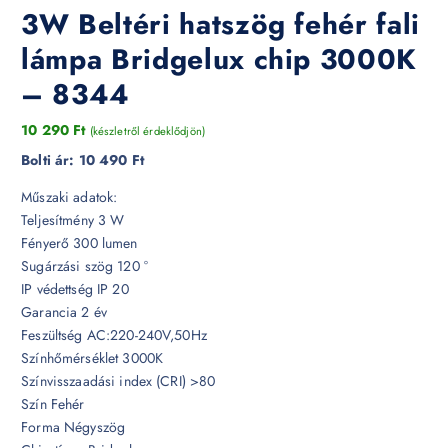
3W Beltéri hatszög fehér fali
lámpa Bridgelux chip 3000K
– 8344
10 290
Ft
(készletről érdeklődjön)
Bolti ár:
10 490 Ft
Műszaki adatok:
Teljesítmény 3 W
Fényerő 300 lumen
Sugárzási szög 120 °
IP védettség IP 20
Garancia 2 év
Feszültség AC:220-240V,50Hz
Színhőmérséklet 3000K
Színvisszaadási index (CRI) >80
Szín Fehér
Forma Négyszög