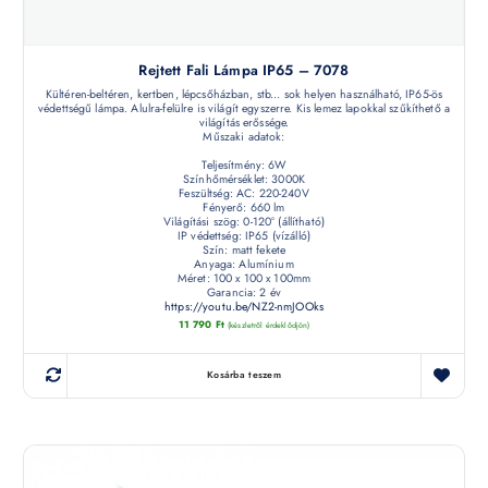
Rejtett Fali Lámpa IP65 – 7078
Kültéren-beltéren, kertben, lépcsőházban, stb... sok helyen használható, IP65-ös
védettségű lámpa. Alulra-felülre is világít egyszerre. Kis lemez lapokkal szűkíthető a
világítás erőssége.
Műszaki adatok:
Teljesítmény: 6W
Színhőmérséklet: 3000K
Feszültség: AC: 220-240V
Fényerő: 660 lm
Világítási szög: 0-120° (állítható)
IP védettség: IP65 (vízálló)
Szín: matt fekete
Anyaga: Alumínium
Méret: 100 x 100 x 100mm
Garancia: 2 év
https://youtu.be/NZ2-nmJOOks
11 790
Ft
(készletről érdeklődjön)
Kosárba teszem