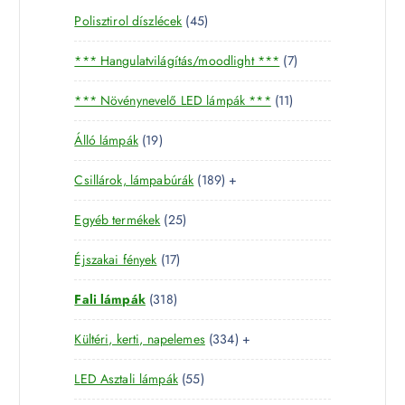
4
Polisztirol díszlécek
45
5
7
*** Hangulatvilágítás/moodlight ***
7
t
t
e
1
*** Növénynevelő LED lámpák ***
11
e
r
1
r
m
1
Álló lámpák
19
t
m
é
9
e
é
k
1
Csillárok, lámpabúrák
189
+
t
r
k
8
e
m
2
Egyéb termékek
25
9
r
é
5
t
m
k
1
Éjszakai fények
17
t
e
é
7
e
r
k
3
Fali lámpák
318
t
r
m
1
e
m
é
3
Kültéri, kerti, napelemes
334
+
8
r
é
k
3
t
m
k
5
LED Asztali lámpák
55
4
e
é
5
t
r
k