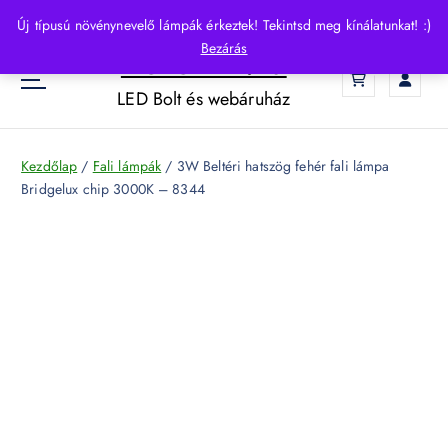
S
Új típusú növénynevelő lámpák érkeztek! Tekintsd meg kínálatunkat! :)
k
Bezárás
HelloLED.hu
i
0
p
LED Bolt és webáruház
t
o
c
Kezdőlap
/
Fali lámpák
/ 3W Beltéri hatszög fehér fali lámpa
o
Bridgelux chip 3000K – 8344
n
t
e
n
t