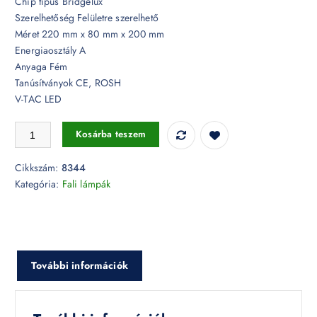
Chip típus Bridgelux
Szerelhetőség Felületre szerelhető
Méret 220 mm x 80 mm x 200 mm
Energiaosztály A
Anyaga Fém
Tanúsítványok CE, ROSH
V-TAC LED
3W Beltéri hatszög fehér fali lámpa Bridgelux chip 3000K - 8344 men
Kosárba teszem
Cikkszám:
8344
Kategória:
Fali lámpák
További információk