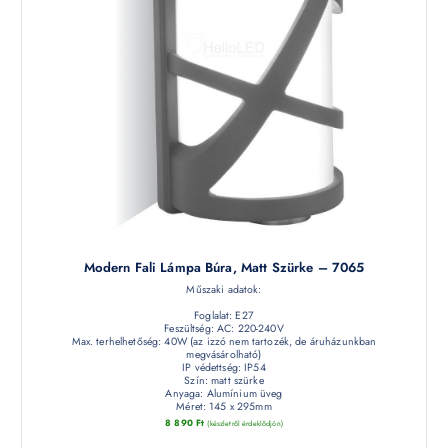
Modern Fali Lámpa Búra, Matt Szürke – 7065
Műszaki adatok:
Foglalat: E27
Feszültség: AC: 220-240V
Max. terhelhetőség: 40W (az izzó nem tartozék, de áruházunkban
megvásárolható)
IP védettség: IP54
Szín: matt szürke
Anyaga: Alumínium üveg
Méret: 145 x 295mm
8 890
Ft
(készletről érdeklődjön)