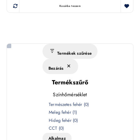
Kosárba teszem
Termékek szűrése
Bezárás
Termékszűrő
Színhőmérséklet
S
Természetes fehér
(
0
)
z
Meleg fehér
(
1
)
í
Hideg fehér
(
0
)
n
CCT
(
0
)
h
Alkalmaz
ő