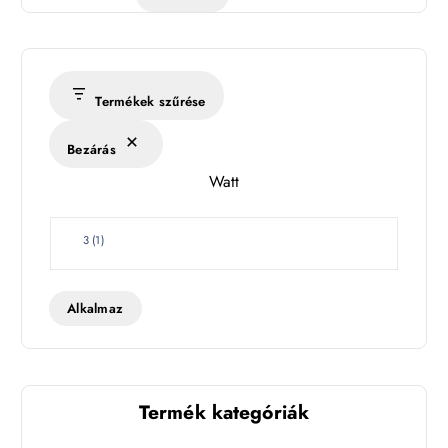
m
é
r
s
Termékek szűrése
é
k
Bezárás
l
Watt
e
t
W
3
(
1
)
a
t
t
Alkalmaz
Termék kategóriák