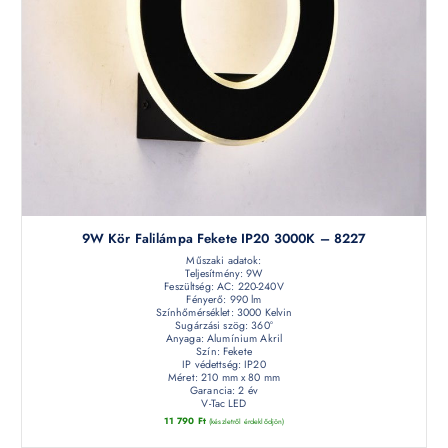
9W Kör Falilámpa Fekete IP20 3000K – 8227
Műszaki adatok:
Teljesítmény: 9W
Feszültség: AC: 220-240V
Fényerő: 990 lm
Színhőmérséklet: 3000 Kelvin
Sugárzási szög: 360°
Anyaga: Alumínium Akril
Szín: Fekete
IP védettség: IP20
Méret: 210 mm x 80 mm
Garancia: 2 év
V-Tac LED
11 790
Ft
(készletről érdeklődjön)