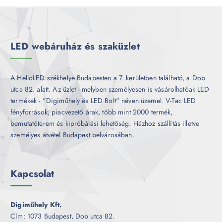
r
é
m
k
é
k
LED webáruház és szaküzlet
A HelloLED székhelye Budapesten a 7. kerületben található, a Dob
utca 82. alatt. Az üzlet - melyben személyesen is vásárolhatóak LED
termékek - "Digiműhely és LED Bolt" néven üzemel. V-Tac LED
fényforrások, piacvezető árak, több mint 2000 termék,
bemutatóterem és kipróbálási lehetőség. Házhoz szállítás illetve
személyes átvétel Budapest belvárosában.
Kapcsolat
Digiműhely Kft.
Cím: 1073 Budapest, Dob utca 82.