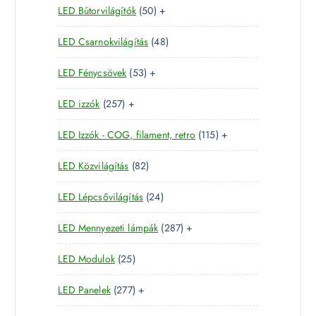
5
LED Bútorvilágítók
50
+
t
e
m
0
e
r
é
4
LED Csarnokvilágítás
48
t
r
m
k
8
e
m
é
5
LED Fénycsövek
53
+
t
r
é
k
3
e
m
k
2
LED izzók
257
+
t
r
é
5
e
m
k
1
LED Izzók - COG, filament, retro
115
+
7
r
é
1
t
m
k
8
LED Közvilágítás
82
5
e
é
2
t
r
k
2
LED Lépcsővilágítás
24
t
e
m
4
e
r
é
2
LED Mennyezeti lámpák
287
+
t
r
m
k
8
e
m
é
2
LED Modulok
25
7
r
é
k
5
t
m
k
2
LED Panelek
277
+
t
e
é
7
e
r
k