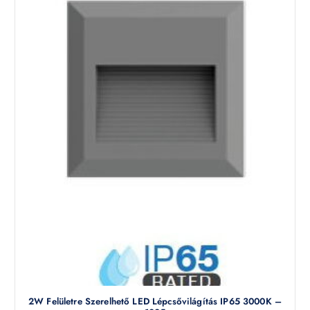
2W Felületre Szerelhető LED Lépcsővilágítás IP65 3000K –