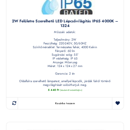
2W Felületre Szerelhető LED Lépcsővilágítás IP65 4000K –
1324
Műszaki adatok:
Teljesítmény: 2W
Feszültség: 220-240V, 50/60HZ
Színhőmérséklet: Természetes fehér, 4000 Kelvin
Fényerő: 60 lm
Sugárzási szög: 55°
IP védettség: IP 65
Anyaga: Műanyag
Méret: 124 x 124 x 27 mm
Garancia: 2 év
Oldalfalra szerelhető lámpatest, amellyel lépcsők, járdák falról történő
megvilágítását valósíthatjuk meg.
5 440
Ft
(készletről érdeklődjön)
Kosárba teszem