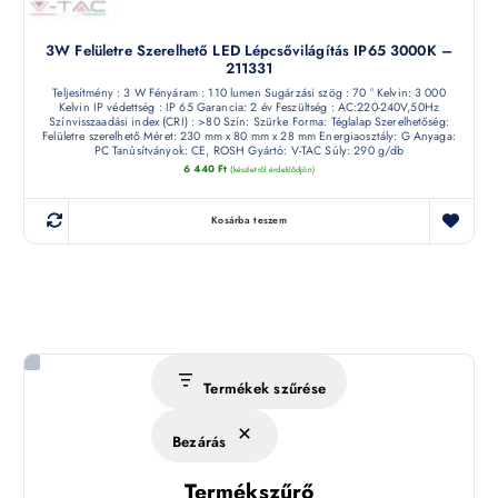
3W Felületre Szerelhető LED Lépcsővilágítás IP65 3000K –
211331
Teljesítmény : 3 W Fényáram : 110 lumen Sugárzási szög : 70 ° Kelvin: 3 000
Kelvin IP védettség : IP 65 Garancia: 2 év Feszültség : AC:220-240V,50Hz
Színvisszaadási index (CRI) : >80 Szín: Szürke Forma: Téglalap Szerelhetőség:
Felületre szerelhető Méret: 230 mm x 80 mm x 28 mm Energiaosztály: G Anyaga:
PC Tanúsítványok: CE, ROSH Gyártó: V-TAC Súly: 290 g/db
6 440
Ft
(készletről érdeklődjön)
Kosárba teszem
Termékek szűrése
Bezárás
Termékszűrő