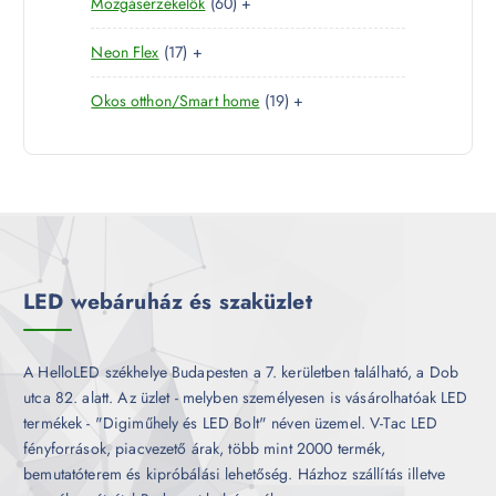
6
Mozgásérzékelők
60
+
t
r
é
k
0
e
m
k
1
Neon Flex
17
+
t
r
é
7
e
m
k
1
Okos otthon/Smart home
19
+
t
r
é
9
e
m
k
t
r
é
e
m
k
r
é
m
k
é
k
LED webáruház és szaküzlet
A HelloLED székhelye Budapesten a 7. kerületben található, a Dob
utca 82. alatt. Az üzlet - melyben személyesen is vásárolhatóak LED
termékek - "Digiműhely és LED Bolt" néven üzemel. V-Tac LED
fényforrások, piacvezető árak, több mint 2000 termék,
bemutatóterem és kipróbálási lehetőség. Házhoz szállítás illetve