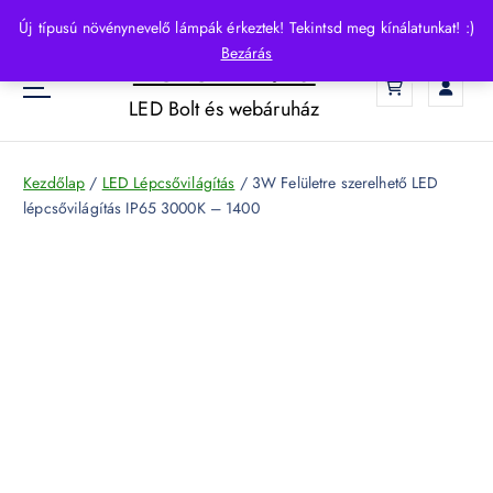
S
Új típusú növénynevelő lámpák érkeztek! Tekintsd meg kínálatunkat! :)
k
Bezárás
HelloLED.hu
i
0
p
LED Bolt és webáruház
t
o
c
Kezdőlap
/
LED Lépcsővilágítás
/ 3W Felületre szerelhető LED
o
lépcsővilágítás IP65 3000K – 1400
n
t
e
n
t