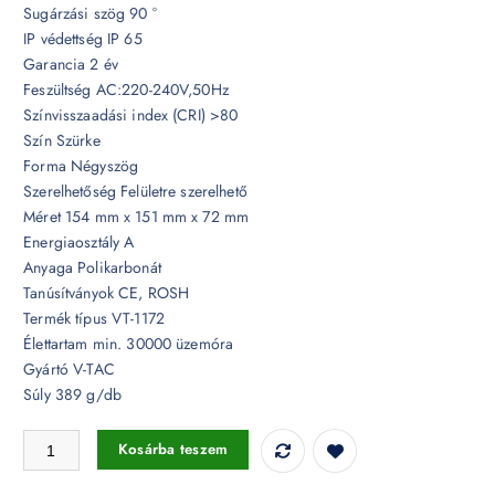
Sugárzási szög 90 °
IP védettség IP 65
Garancia 2 év
Feszültség AC:220-240V,50Hz
Színvisszaadási index (CRI) >80
Szín Szürke
Forma Négyszög
Szerelhetőség Felületre szerelhető
Méret 154 mm x 151 mm x 72 mm
Energiaosztály A
Anyaga Polikarbonát
Tanúsítványok CE, ROSH
Termék típus VT-1172
Élettartam min. 30000 üzemóra
Gyártó V-TAC
Súly 389 g/db
3W Felületre szerelhető LED lépcsővilágítás IP65 3000K - 1400 menny
Kosárba teszem