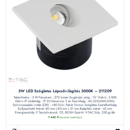
3W LED Szögletes Lépcsővilágítás 3000K – 211209
Teljesítmény : 3 W Fényáram : 270 lumen Sugárzási szög : 15 ° Kelvin: 3 000
Kelvin IP védettség : IP 20 Garancia: 2 év Feszültség : AC:220-240V,50Hz
Színvisszaadási index (CRI) : >80 Szín: Fehér Forma: Szögletes Szerelhetőség:
Süllyeszthető Méret: 80 mm x 80 mm x 51 mm Beépítési méret : 62 mm
Energiaosztály: F Tanúsítványok: CE, ROSH Gyártó: V-TAC Súly: 230 g/db
7 440
Ft
(készletről érdeklődjön)