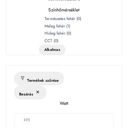
Színhőmérséklet
S
Természetes fehér
(
0
)
z
Meleg fehér
(
1
)
í
Hideg fehér
(
0
)
n
CCT
(
0
)
h
Alkalmaz
ő
m
é
r
s
Termékek szűrése
é
k
Bezárás
l
Watt
e
t
W
3
(
1
)
a