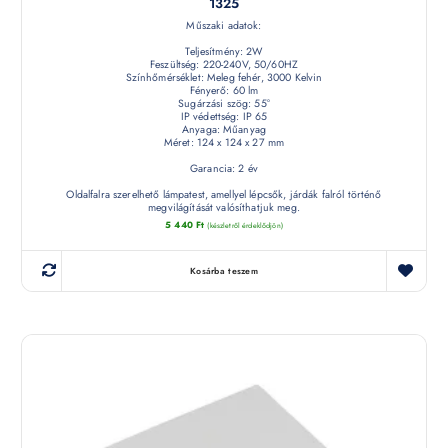
1325
Műszaki adatok:
Teljesítmény: 2W
Feszültség: 220-240V, 50/60HZ
Színhőmérséklet: Meleg fehér, 3000 Kelvin
Fényerő: 60 lm
Sugárzási szög: 55°
IP védettség: IP 65
Anyaga: Műanyag
Méret: 124 x 124 x 27 mm
Garancia: 2 év
Oldalfalra szerelhető lámpatest, amellyel lépcsők, járdák falról történő
megvilágítását valósíthatjuk meg.
5 440
Ft
(készletről érdeklődjön)
Kosárba teszem