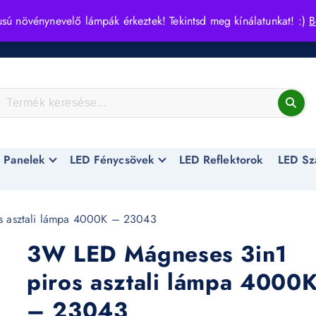
usú növénynevelő lámpák érkeztek! Tekintsd meg kínálatunkat! :)
B
 Panelek
LED Fénycsövek
LED Reflektorok
LED Sz
s asztali lámpa 4000K – 23043
3W LED Mágneses 3in1
piros asztali lámpa 4000
– 23043