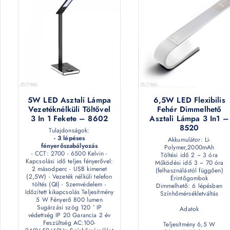
5W LED Asztali Lámpa
6,5W LED Flexibilis
Vezetéknélküli Töltővel
Fehér Dimmelhető
3 In 1 Fekete – 8602
Asztali Lámpa 3 In1 –
8520
Tulajdonságok:
- 3 lépéses
Akkumulátor: Li-
fényerőszabályozás
Polymer,2000mAh
- CCT: 2700 - 6500 Kelvin -
Töltési idő 2 ~ 3 óra
Kapcsolási idő teljes fényerővel:
Működési idő 3 ~ 70 óra
2 másodperc - USB kimenet
(felhasználástól függően)
(2,5W) - Vezeték nélküli telefon
Érintőgombok
töltés (QI) - Szemvédelem -
Dimmelhető: 6 lépésben
Időzített kikapcsolás Teljesítmény
Színhőmérsékletváltás
5 W Fényerő 800 lumen
Sugárzási szög 120 ° IP
Adatok
védettség IP 20 Garancia 2 év
Feszültség AC:100-
Teljesítmény 6,5 W