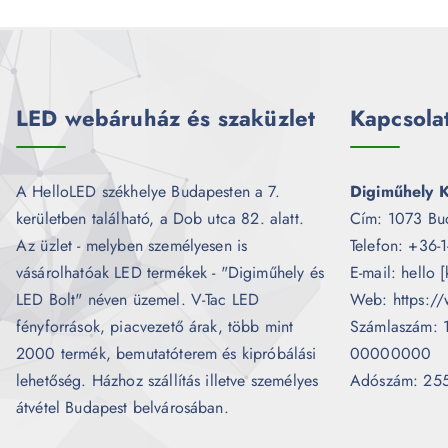
LED webáruház és szaküzlet
Kapcsola
A HelloLED székhelye Budapesten a 7.
Digiműhely K
kerületben található, a Dob utca 82. alatt.
Cím: 1073 Bu
Az üzlet - melyben személyesen is
Telefon: +36-
vásárolhatóak LED termékek - "Digiműhely és
E-mail: hello 
LED Bolt" néven üzemel. V-Tac LED
Web: https://
fényforrások, piacvezető árak, több mint
Számlaszám:
2000 termék, bemutatóterem és kipróbálási
00000000
lehetőség. Házhoz szállítás illetve személyes
Adószám: 25
átvétel Budapest belvárosában.