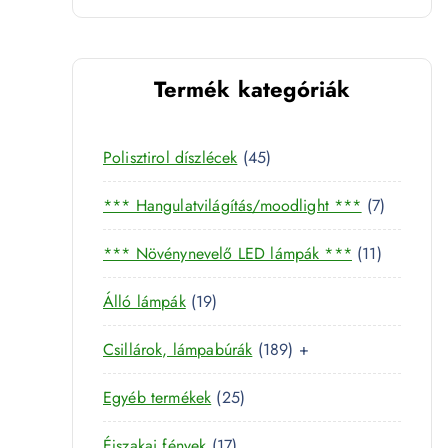
Termék kategóriák
4
Polisztirol díszlécek
45
5
7
*** Hangulatvilágítás/moodlight ***
7
t
t
e
1
*** Növénynevelő LED lámpák ***
11
e
r
1
r
m
1
Álló lámpák
19
t
m
é
3 mennyiség
9
e
é
k
1
Csillárok, lámpabúrák
189
+
t
r
k
8
e
m
2
Egyéb termékek
25
9
r
é
5
t
m
k
1
Éjszakai fények
17