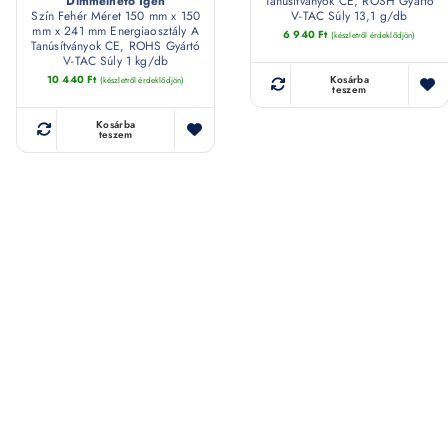
Dimmelhető Igen
Tanúsítványok CE, ROSH Gyártó
Szín Fehér Méret 150 mm x 150
V-TAC Súly 13,1 g/db
mm x 241 mm Energiaosztály A
6 940
Ft
(készletről érdeklődjön)
Tanúsítványok CE, ROHS Gyártó
V-TAC Súly 1 kg/db
10 440
Ft
Kosárba
(készletről érdeklődjön)
teszem
Kosárba
teszem