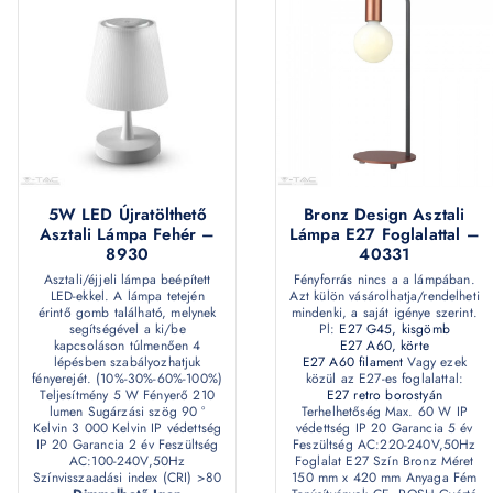
5W LED Újratölthető
Bronz Design Asztali
Asztali Lámpa Fehér –
Lámpa E27 Foglalattal –
8930
40331
Asztali/éjjeli lámpa beépített
Fényforrás nincs a a lámpában.
LED-ekkel. A lámpa tetején
Azt külön vásárolhatja/rendelheti
érintő gomb található, melynek
mindenki, a saját igénye szerint.
segítségével a ki/be
Pl:
E27 G45, kisgömb
kapcsoláson túlmenően 4
E27 A60, körte
lépésben szabályozhatjuk
E27 A60 filament
Vagy ezek
fényerejét. (10%-30%-60%-100%)
közül az E27-es foglalattal:
Teljesítmény 5 W Fényerő 210
E27 retro borostyán
lumen Sugárzási szög 90 °
Terhelhetőség Max. 60 W IP
Kelvin 3 000 Kelvin IP védettség
védettség IP 20 Garancia 5 év
IP 20 Garancia 2 év Feszültség
Feszültség AC:220-240V,50Hz
AC:100-240V,50Hz
Foglalat E27 Szín Bronz Méret
Színvisszaadási index (CRI) >80
150 mm x 420 mm Anyaga Fém