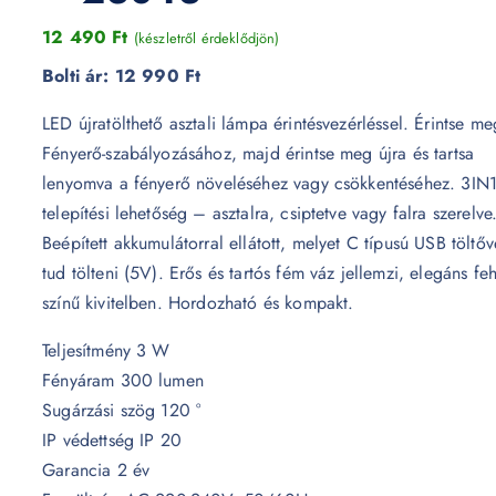
12 490
Ft
(készletről érdeklődjön)
Bolti ár:
12 990 Ft
LED újratölthető asztali lámpa érintésvezérléssel. Érintse me
Fényerő-szabályozásához, majd érintse meg újra és tartsa
lenyomva a fényerő növeléséhez vagy csökkentéséhez. 3IN
telepítési lehetőség – asztalra, csiptetve vagy falra szerelve
Beépített akkumulátorral ellátott, melyet C típusú USB töltőv
tud tölteni (5V). Erős és tartós fém váz jellemzi, elegáns fe
színű kivitelben. Hordozható és kompakt.
Teljesítmény 3 W
Fényáram 300 lumen
Sugárzási szög 120 °
IP védettség IP 20
Garancia 2 év