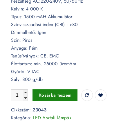
Feszültség AC:220-240V, 50/60Hz
Kelvin: 4 000 K
Típus: 1500 mAH Akkumulátor
Színvisszaadási index (CRI) : >80
Dimmelhető: Igen
Szín: Piros
Anyaga: Fém
Tanúsítványok: CE, EMC
Élettartam: min. 25000 üzemóra
Gyártó: V-TAC
Súly: 800 g/db
3W LED Mágneses 3in1 piros asztali lámpa 4000K - 2304
Kosárba teszem
Cikkszám:
23043
Kategória:
LED Asztali lámpák