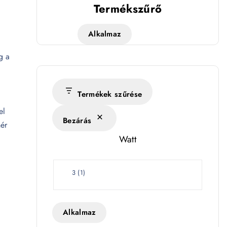
Termékszűrő
Alkalmaz
g a
1
Termékek szűrése
.
el
Bezárás
hér
Watt
W
3
(
1
)
a
t
t
Alkalmaz