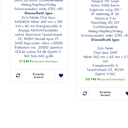
240V,50/60Hz Színhőmérséklet
Fényerő 110 lumen
Meleg/Napfény/Hideg
Kelvin 5000 Kelvin
Színvisszaadási index (CRI) >80
Sugárzási szög 120 °
Dimmelhető Igen
IP védettség IP 20
Szín Fekete Chip típus
Garancia 2 év
SMD4014 Méret 440 mm x 120
Feszültség DC:12V
mm x 40 mm Energiaosztály A
Színhőmérséklet
Anyaga Akrilnitril-butadién-
Meleg/Napfény/Hideg
sztirol Alumínium Tanúsítványok
Színvisszaadási index (CRI) >
CE, ROSH Termék típus VT-
Dimmelhető Igen
7405 Kapcsolási ciklus >10000
Élettartam min. 20000 üzemóra
Szín Fehér
LED-ek száma 54 db Gyártó V-
Chip típus SMD
TAC Súly 665 g/db
Méret 562 mm x 65 mm x 21
mm
11 240
Ft
(készletről érdeklődjön)
Energiaosztály A
Tanúsítványok CE, ROSH
Gyártó V-TAC
Kosárba
teszem
20 740
Ft
(készletről érdeklődjön)
Kosárba
teszem