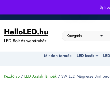
S
Új típ
k
Kedvező árak egész évben!
i
p
HelloLED.hu
t
o
LED Bolt és webáruház
c
o
Minden termék
LED izzók
LED
n
t
e
n
Kezdőlap
/
LED Asztali lámpák
/ 3W LED Mágneses 3in1 piro
t