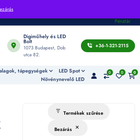
Fiók
ezárás
Kosár
Pénztár
Digiműhely és LED
Bolt
+36-1-321-2115
1073 Budapest, Dob
utca 82.
alagok, tápegységek
LED Spot
0
0
0
Növénynevelő LED
Termékek szűrése
K
Bezárás